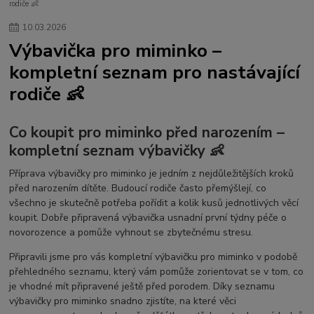
rodiče 👶
Dárkové poukazy pro miminko 👶
Kojenecké soupravičky do porodnice pro miminko
rukavičky
dupačky
10
.
03
.
2026
kabátky
kojenecké potřeby
příslušenství ke kočárkům
Výbavička pro miminko –
matrace do kočárku
Zavinovací pásy a šátky pro těhotné i po porodu
kompletní seznam pro nastávající
dětský nábytek
mantinel do dětské postýlky
peřinky do postýlky
rodiče 👶
prostěradla do postýlky
chrániče matrací
Dětská prostěradla do postýlky a kolébky 60×120
70×140 a 90×40 cm – česká výroba
Dětské postýlky a kolébky
Co koupit pro miminko před narozením –
Skládací cestovní matrace 120×60 do cestovní postýlky – pohodlí pro miminko
kompletní seznam výbavičky 👶
na cesty
Nepromokavá froté prostěradla do dětské postýlky 60×120 a 70×140 cm
Příprava výbavičky pro miminko je jedním z nejdůležitějších kroků
Dětské osušky s kapucí
Dětské žínky
Dětské vaničky
před narozením dítěte. Budoucí rodiče často přemýšlejí, co
všechno je skutečně potřeba pořídit a kolik kusů jednotlivých věcí
koupání miminka
zimní fusak do kočárku
koupit. Dobře připravená výbavička usnadní první týdny péče o
Kožešina na kočárek – kožešinové lemy na boudičku kočárku
novorozence a pomůže vyhnout se zbytečnému stresu.
Dětský rukávník na hrazdičku kočárku – teplo pro ruce dítěte 🇨🇿
Doplňky a příslušenství ke kočárkům 👶🛒
Připravili jsme pro vás kompletní výbavičku pro miminko v podobě
Rukávník na kočárek – zimní rukávníky Dětský svět 🇨🇿
přehledného seznamu, který vám pomůže zorientovat se v tom, co
je vhodné mít připravené ještě před porodem. Díky seznamu
Kojenecké a dětské oblečení
bundičky
Zavinovačky do autosedačky
výbavičky pro miminko snadno zjistíte, na které věci
čepičky
dárkové poukazy pro miminko
dětské a dámské župany