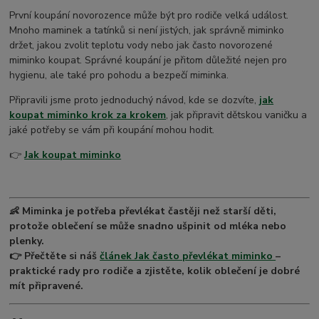
První koupání novorozence může být pro rodiče velká událost.
Mnoho maminek a tatínků si není jistých, jak správně miminko
držet, jakou zvolit teplotu vody nebo jak často novorozené
miminko koupat. Správné koupání je přitom důležité nejen pro
hygienu, ale také pro pohodu a bezpečí miminka.
Připravili jsme proto jednoduchý návod, kde se dozvíte,
jak
koupat miminko krok za krokem
, jak připravit dětskou vaničku a
jaké potřeby se vám při koupání mohou hodit.
👉
Jak koupat miminko
👶 Miminka je potřeba převlékat častěji než starší děti,
protože oblečení se může snadno ušpinit od mléka nebo
plenky.
👉 Přečtěte si náš
článek Jak často převlékat miminko
–
praktické rady pro rodiče a zjistěte, kolik oblečení je dobré
mít připravené.