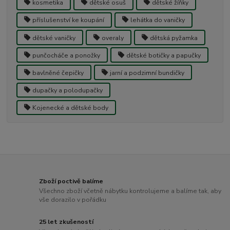
kosmetika
dětské osuš
dětské žíňky
příslušenství ke koupání
lehátka do vaničky
dětské vaničky
overaly
dětská pyžamka
punčocháče a ponožky
dětské botičky a papučky
bavlněné čepičky
jarní a podzimní bundičky
dupačky a polodupačky
Kojenecké a dětské body
Zboží poctivě balíme
Všechno zboží včetně nábytku kontrolujeme a balíme tak, aby
vše dorazilo v pořádku
25 let zkušeností