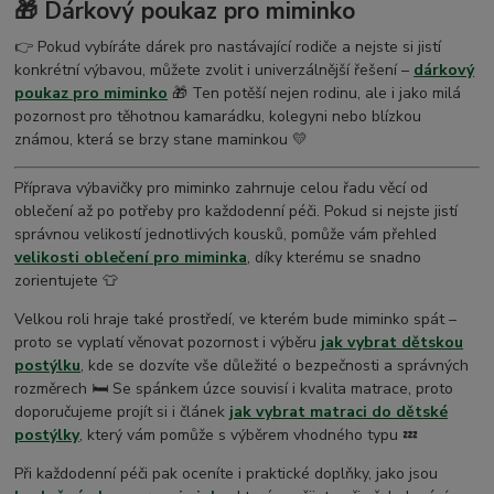
🎁 Dárkový poukaz pro miminko
👉 Pokud vybíráte dárek pro nastávající rodiče a nejste si jistí
konkrétní výbavou, můžete zvolit i univerzálnější řešení –
dárkový
poukaz pro miminko
🎁 Ten potěší nejen rodinu, ale i jako milá
pozornost pro těhotnou kamarádku, kolegyni nebo blízkou
známou, která se brzy stane maminkou 💛
Příprava výbavičky pro miminko zahrnuje celou řadu věcí od
oblečení až po potřeby pro každodenní péči. Pokud si nejste jistí
správnou velikostí jednotlivých kousků, pomůže vám přehled
velikosti oblečení pro miminka
, díky kterému se snadno
zorientujete 👕
Velkou roli hraje také prostředí, ve kterém bude miminko spát –
proto se vyplatí věnovat pozornost i výběru
jak vybrat dětskou
postýlku
, kde se dozvíte vše důležité o bezpečnosti a správných
rozměrech 🛏️ Se spánkem úzce souvisí i kvalita matrace, proto
doporučujeme projít si i článek
jak vybrat matraci do dětské
postýlky
, který vám pomůže s výběrem vhodného typu 💤
Při každodenní péči pak oceníte i praktické doplňky, jako jsou