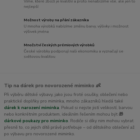
Víme, které zboží je kvalitní a proto nenabízíme vše, ale jen to
nejlepší
Možnost výroby na přání zákazníka
U mnoha výrobků nabízíme změnu barvy, výšivky i možnost
výšivek jména
Množství českých prémiových výrobků
České výrobky podporují naši ekonomiku a vyznačují se
světovou kvalitou
Tip na dárek pro novorozené miminko 👶
Při výběru dětské výbavy, jako jsou froté osušky, oblečení nebo
praktické doplňky pro miminka, mnoho zákazníků hledá také
dárek k narození miminka
. Pokud si nejste jistí velikostí, barvou
nebo konkrétním produktem, ideálním řešením mohou být
🎁
dárkové poukazy pro miminko
. Rodiče si díky nim mohou vybrat
přesně to, co jejich dítě právě potřebuje – od dětského oblečení až
po výbavu pro novorozené miminko.