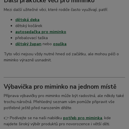
Další praktické věci pro miminko
Mezi další užitečné věci, které rodiče často využívají, patří:
dětská deka
dětský kočárek
autosedačka pro miminko
přebalovací taška
dětský župan
nebo
osuška
Tyto věci nejsou vždy nutné hned od začátku, ale mohou péči o
miminko výrazně usnadnit.
Výbavička pro miminko na jednom místě
Příprava výbavičky pro miminko může být radostná, ale někdy také
trochu náročná. Přehledný seznam vám pomůže připravit vše
potřebné ještě před narozením dítěte.
👉 Podívejte se na naši nabídku
potřeb pro miminka
, kde
najdete široký výběr produktů pro novorozence i větší děti.