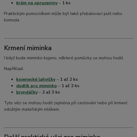
krém na opruzeniny
–
1 ks
Praktickým pomocníkem může být také přebalovací pult nebo
komoda.
Krmení miminka
I když bude miminko kojeno, některé pomůcky se mohou hodit.
Například:
kojenecké lahvičky
–
1 až 2 ks
dudlík pro miminko
–
1 až 2 ks
bryndáčky
–
2 až 3 ks
Tyto věci se mohou hodit zejména při cestování nebo při krmení
odsátým mateřským mlékem.