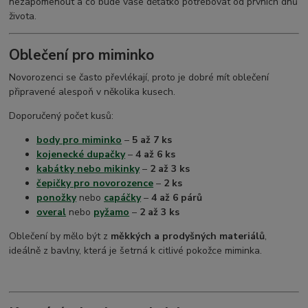
nezapomenout a co bude vaše děťátko potřebovat od prvních dnů
dětské osušky s kapucí
života.
Oblečení pro miminko
Novorozenci se často převlékají, proto je dobré mít oblečení
připravené alespoň v několika kusech.
Doporučený počet kusů:
body pro miminko
–
5 až 7 ks
kojenecké dupačky
–
4 až 6 ks
kabátky nebo mikinky
–
2 až 3 ks
čepičky pro novorozence
–
2 ks
ponožky
nebo
capáčky
–
4 až 6 párů
overal
nebo
pyžamo
–
2 až 3 ks
Oblečení by mělo být z
měkkých a prodyšných materiálů
,
ideálně z bavlny, která je šetrná k citlivé pokožce miminka.