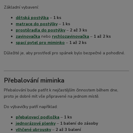
Základní vybavení:
dětská postýlka
–
1 ks
matrace do postýlky
–
1 ks
prostěradla do postýlky
–
2 až 3 ks
zavinovačka
nebo
rychlozavinovačka
–
1 až 2 ks
spací pytel pro miminko
–
1 až 2 ks
Důležité je, aby prostředí pro spánek bylo bezpečné a pohodlné.
Přebalování miminka
Přebalování bude patřit k nejčastějším činnostem během dne,
proto je dobré mít vše připravené na jednom místě.
Do výbavičky patří například:
přebalovací podložka
–
1 ks
jednorázové plenky
–
1 balení do zásoby
vlhčené ubrousky
–
2 až 3 balení