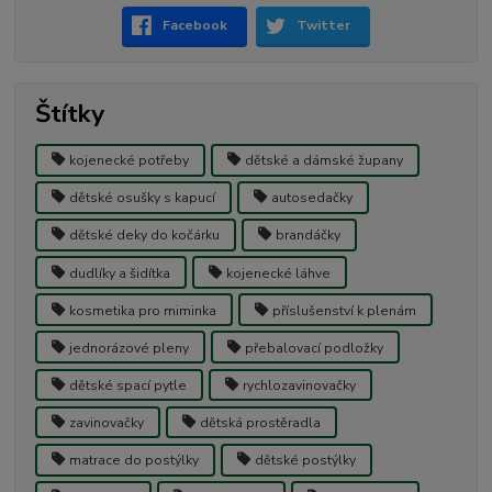
Facebook
Twitter
Štítky
kojenecké potřeby
dětské a dámské župany
dětské osušky s kapucí
autosedačky
dětské deky do kočárku
brandáčky
dudlíky a šidítka
kojenecké láhve
kosmetika pro miminka
příslušenství k plenám
jednorázové pleny
přebalovací podložky
dětské spací pytle
rychlozavinovačky
zavinovačky
dětská prostěradla
matrace do postýlky
dětské postýlky