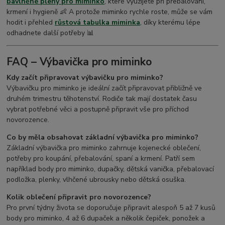
bavlněné pleny pro miminko
, které využijete při přebalování,
krmení i hygieně 👶 A protože miminko rychle roste, může se vám
hodit i přehled
růstová tabulka miminka
, díky kterému lépe
odhadnete další potřeby 📊
FAQ – Výbavička pro miminko
Kdy začít připravovat výbavičku pro miminko?
Výbavičku pro miminko je ideální začít připravovat přibližně ve
druhém trimestru těhotenství. Rodiče tak mají dostatek času
vybrat potřebné věci a postupně připravit vše pro příchod
novorozence.
Co by měla obsahovat základní výbavička pro miminko?
Základní výbavička pro miminko zahrnuje kojenecké oblečení,
potřeby pro koupání, přebalování, spaní a krmení. Patří sem
například body pro miminko, dupačky, dětská vanička, přebalovací
podložka, plenky, vlhčené ubrousky nebo dětská osuška.
Kolik oblečení připravit pro novorozence?
Pro první týdny života se doporučuje připravit alespoň 5 až 7 kusů
body pro miminko, 4 až 6 dupaček a několik čepiček, ponožek a