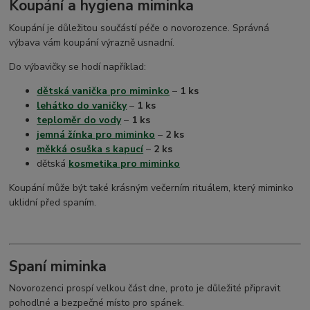
Koupání a hygiena miminka
Koupání je důležitou součástí péče o novorozence. Správná
výbava vám koupání výrazně usnadní.
Do výbavičky se hodí například:
dětská vanička pro miminko
–
1 ks
lehátko do vaničky
–
1 ks
teploměr do vody
–
1 ks
jemná žínka pro miminko
–
2 ks
měkká osuška s kapucí
–
2 ks
dětská
kosmetika pro miminko
Koupání může být také krásným večerním rituálem, který miminko
uklidní před spaním.
Spaní miminka
Novorozenci prospí velkou část dne, proto je důležité připravit
pohodlné a bezpečné místo pro spánek.