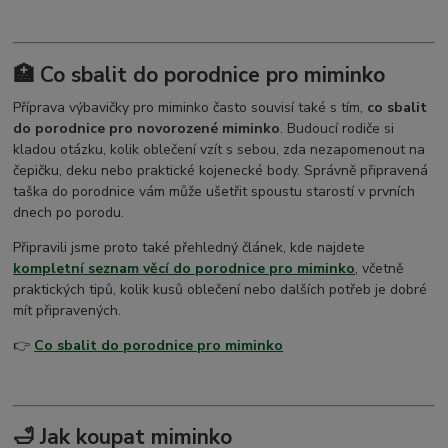
🏥 Co sbalit do porodnice pro miminko
Příprava výbavičky pro miminko často souvisí také s tím,
co sbalit
do porodnice pro novorozené miminko
. Budoucí rodiče si
kladou otázku, kolik oblečení vzít s sebou, zda nezapomenout na
čepičku, deku nebo praktické kojenecké body. Správně připravená
taška do porodnice vám může ušetřit spoustu starostí v prvních
dnech po porodu.
Připravili jsme proto také přehledný článek, kde najdete
kompletní seznam věcí do porodnice pro miminko
, včetně
praktických tipů, kolik kusů oblečení nebo dalších potřeb je dobré
mít připravených.
👉
Co sbalit do porodnice pro miminko
🛁 Jak koupat miminko