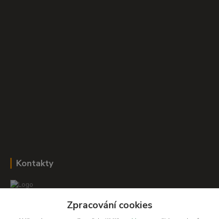
Kontakty
Zpracování cookies
Romana Šebestová
+420 604 278 943