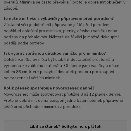
overalů. Miminka se často převlékají, proto je dobré mít oblečení v
zásobě.
Je nutné mít vše z výbavičky připravené před porodem?
Základní věci je dobré mít připravené ještě před porodem,
například oblečení pro miminko, plenky, dětskou vaničku nebo
potřeby na přebalování. Některé další věci je možné dokoupit i
později podle potřeby.
Jak vybrat správnou dětskou vaničku pro miminko?
Dětská vanička by měla být stabilní, dostatečně prostorná a
vyrobená z kvalitního materiálu. Oblíbené jsou vaničky o délce
kolem 86 cm, které poskytují dostatek prostoru pro koupání
novorozenců i větších miminek.
Kolik plenek spotřebuje novorozenec denně?
Novorozenec může spotřebovat přibližně 8 až 12 plenek denně.
Proto je dobré mít doma alespoň jedno balení plenek připravené
ještě před příchodem miminka z porodnice.
Líbil se článek? Sdílejte ho s přáteli