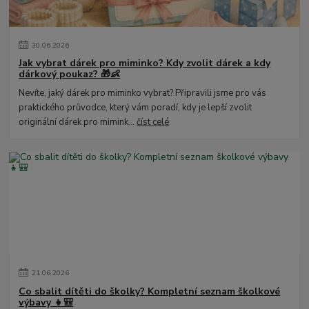
30
.
06
.
2026
Jak vybrat dárek pro miminko? Kdy zvolit dárek a kdy
dárkový poukaz? 🎁👶
Nevíte, jaký dárek pro miminko vybrat? Připravili jsme pro vás
praktického průvodce, který vám poradí, kdy je lepší zvolit
originální dárek pro mimink...
číst celé
21
.
06
.
2026
Co sbalit dítěti do školky? Kompletní seznam školkové
výbavy 👧🎒