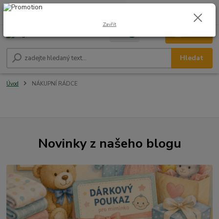
0
ks
CZK
+420 604 278 943
za
0,00 Kč
Zavřít
Menu
Hledat
Úvod
NÁKUPNÍ RÁDCE
Novinky z našeho blogu