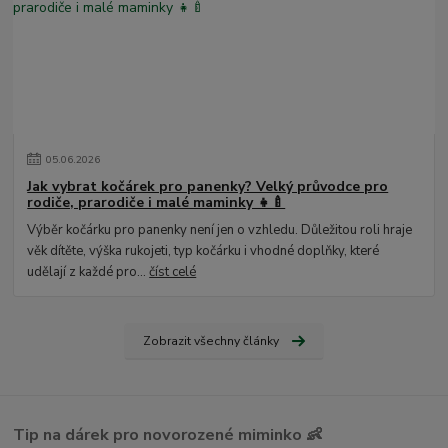
05
.
06
.
2026
Jak vybrat kočárek pro panenky? Velký průvodce pro
rodiče, prarodiče i malé maminky 👧🍼
Výběr kočárku pro panenky není jen o vzhledu. Důležitou roli hraje
věk dítěte, výška rukojeti, typ kočárku i vhodné doplňky, které
udělají z každé pro...
číst celé
Zobrazit všechny články
Tip na dárek pro novorozené miminko 👶