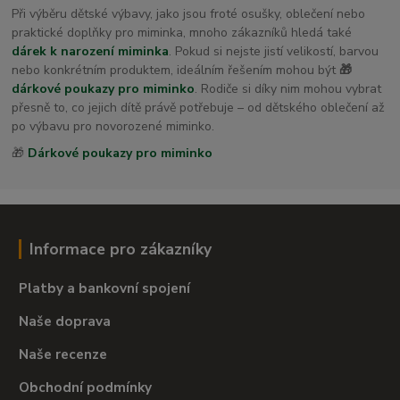
Při výběru dětské výbavy, jako jsou froté osušky, oblečení nebo
praktické doplňky pro miminka, mnoho zákazníků hledá také
dárek k narození miminka
. Pokud si nejste jistí velikostí, barvou
nebo konkrétním produktem, ideálním řešením mohou být
🎁
dárkové poukazy pro miminko
. Rodiče si díky nim mohou vybrat
přesně to, co jejich dítě právě potřebuje – od dětského oblečení až
po výbavu pro novorozené miminko.
🎁
Dárkové poukazy pro miminko
Informace pro zákazníky
Platby a bankovní spojení
Naše doprava
Naše recenze
Obchodní podmínky