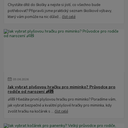
Chystáte dítě do školky a nejste si jistí, co všechno bude
potřebovat? Připravili jsme praktický seznam školkové výbavy,
který vám pomůže na nic důlež...
číst celé
09
.
06
.
2026
Jak vybrat plyšovou hračku pro miminko? Průvodce pro
rodiče od narození 👶🧸
👶🧸 Hledáte první plyšovou hračku pro miminko? Poradíme vám,
jak vybrat bezpečné a kvalitní plyšové hračky pro miminka, kdy
zvolit hračku na kočárek s ...
číst celé