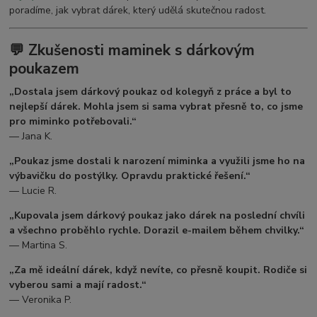
poradíme, jak vybrat dárek, který udělá skutečnou radost.
💬 Zkušenosti maminek s dárkovým
poukazem
„Dostala jsem dárkový poukaz od kolegyň z práce a byl to
nejlepší dárek. Mohla jsem si sama vybrat přesně to, co jsme
pro miminko potřebovali.“
— Jana K.
„Poukaz jsme dostali k narození miminka a využili jsme ho na
výbavičku do postýlky. Opravdu praktické řešení.“
— Lucie R.
„Kupovala jsem dárkový poukaz jako dárek na poslední chvíli
a všechno proběhlo rychle. Dorazil e-mailem během chvilky.“
— Martina S.
„Za mě ideální dárek, když nevíte, co přesně koupit. Rodiče si
vyberou sami a mají radost.“
— Veronika P.