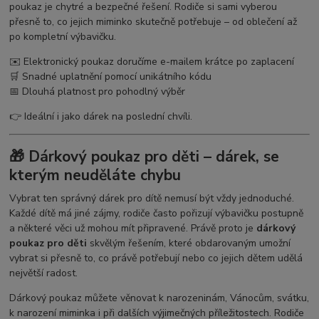
poukaz je chytré a bezpečné řešení. Rodiče si sami vyberou
přesně to, co jejich miminko skutečně potřebuje – od oblečení až
po kompletní výbavičku.
✉️ Elektronický poukaz doručíme e-mailem krátce po zaplacení
🛒 Snadné uplatnění pomocí unikátního kódu
📅 Dlouhá platnost pro pohodlný výběr
👉 Ideální i jako dárek na poslední chvíli.
🎁 Dárkový poukaz pro děti – dárek, se
kterým neuděláte chybu
Vybrat ten správný dárek pro dítě nemusí být vždy jednoduché.
Každé dítě má jiné zájmy, rodiče často pořizují výbavičku postupně
a některé věci už mohou mít připravené. Právě proto je
dárkový
poukaz pro děti
skvělým řešením, které obdarovaným umožní
vybrat si přesně to, co právě potřebují nebo co jejich dětem udělá
největší radost.
Dárkový poukaz můžete věnovat k narozeninám, Vánocům, svátku,
k narození miminka i při dalších výjimečných příležitostech. Rodiče