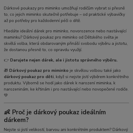
Dárkové poukazy pro miminko umožňují rodičům vybrat si přesně
to, co jejich miminko skutečně potřebuje – od praktické výbavičky
až po potřeby pro každodenní péči o dítě.
Hledáte ideální dárek pro miminko, novorozence nebo nastávající
maminku? Dárkový poukaz pro miminko od Dětského světa je
skvělá volba, která obdarovaným přináší svobodu výběru a jistotu,
že dostanou přesně to, co opravdu využijí.
👉
Darujete nejen dárek, ale i jistotu správného výběru.
🎁
Dárkový poukaz pro miminko
je skvělou volbou také jako
dárkový poukaz pro děti
, když si nejste jistí výběrem konkrétního
produktu. Výborně se hodí jako dárek k narození miminka, k
narozeninám, ke křtinám i pro nastávající nebo novopečené rodiče.
💚
👶 Proč je dárkový poukaz ideálním
dárkem?
Nejste si jistí velikostí, barvou ani konkrétním produktem? Dárkový