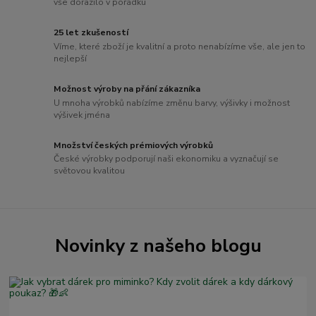
vše dorazilo v pořádku
25 let zkušeností
Víme, které zboží je kvalitní a proto nenabízíme vše, ale jen to
nejlepší
Možnost výroby na přání zákazníka
U mnoha výrobků nabízíme změnu barvy, výšivky i možnost
výšivek jména
Množství českých prémiových výrobků
České výrobky podporují naši ekonomiku a vyznačují se
světovou kvalitou
Novinky z našeho blogu