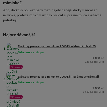
miminka?
Ano, dárkový poukaz patří mezi nejoblíbenější dárky k narození
miminka, protože rodičům umožní vybrat si přesně to, co skutečně
potřebují.
Nejprodávanější
Dárkový poukaz pro miminko 1000 Kč – ideální dárek 🎁
1.
Skladem v e-shopu
1 000 Kč
826 Kč bez DPH
TOP produkt
Dárkový poukaz pro miminko 2000 Kč – prémiový dárek 🎁
2.
Skladem v e-shopu
2 000 Kč
1 653 Kč bez DPH
TOP produkt