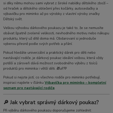
si díky němu mohou sami vybrat z široké nabídky dětského zboží –
od hraček a dětského oblečení přes kočárky, autosedačky a
výbavičku pro miminko až po výrobky z vlastní výroby značky
Dětský svět.
Velkou výhodou dárkového poukazu je také to, že se nemusíte
obávat špatně zvolené velikosti, nevhodného motivu nebo nákupu
produktu, který už dítě doma má. Obdarovaní si jednoduše
vyberou přesně podle svých potřeb a přání.
Pokud hledáte univerzální a praktický dárek pro děti nebo
nastávající rodiče, je dárkový poukaz ideální volbou, která vždy
potěší a zároveň dává možnost svobodného výběru z tisíců
produktů pro miminka i větší děti. 🎁👶💚
Pokud si nejste jistí, co všechno rodiče pro miminko potřebují,
inspiraci najdete v článku
Výbavička pro miminko – kompletní
seznam pro nastávající rodiče
.
🔎 Jak vybrat správný dárkový poukaz?
Při výběru dárkového poukazu doporučujeme zohlednit: