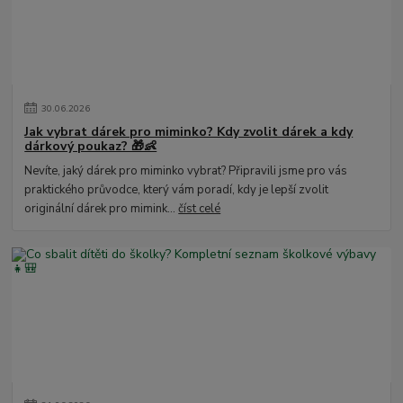
30
.
06
.
2026
Jak vybrat dárek pro miminko? Kdy zvolit dárek a kdy
dárkový poukaz? 🎁👶
Nevíte, jaký dárek pro miminko vybrat? Připravili jsme pro vás
praktického průvodce, který vám poradí, kdy je lepší zvolit
originální dárek pro mimink...
číst celé