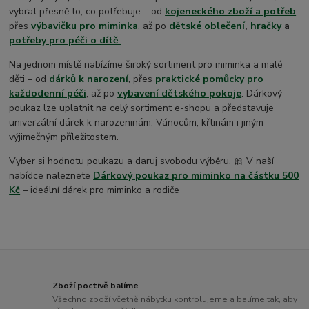
vybrat přesně to, co potřebuje – od
kojeneckého zboží a potřeb
,
přes
výbavičku pro miminka
, až po
dětské oblečení
,
hračky
a
potřeby pro péči o dítě
.
Na jednom místě nabízíme široký sortiment pro miminka a malé
děti – od
dárků k narození
, přes
praktické pomůcky pro
každodenní péči
, až po
vybavení dětského pokoje
. Dárkový
poukaz lze uplatnit na celý sortiment e-shopu a představuje
univerzální dárek k narozeninám, Vánocům, křtinám i jiným
výjimečným příležitostem.
Vyber si hodnotu poukazu a daruj svobodu výběru. 🎀 V naší
nabídce naleznete
Dárkový poukaz pro miminko na částku 500
Kč
– ideální dárek pro miminko a rodiče
Zboží poctivě balíme
Všechno zboží včetně nábytku kontrolujeme a balíme tak, aby