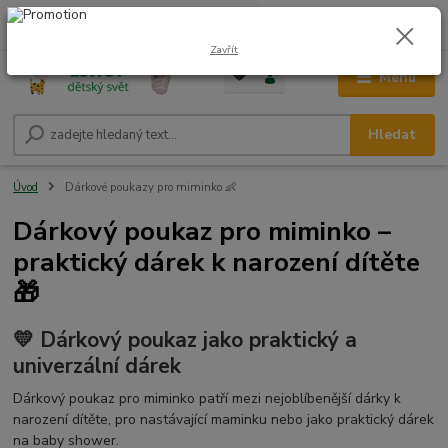
0
ks
CZK
+420 604 278 943
za
0,00 Kč
Zavřít
Menu
Hledat
Úvod
Dárkové poukazy pro miminko 👶
Dárkový poukaz pro miminko –
praktický dárek k narození dítěte
🎁
💛 Dárkový poukaz jako praktický a
univerzální dárek
Dárkový poukaz pro miminko patří mezi nejoblíbenější dárky k
narození dítěte, pro nastávající maminku nebo jako praktický dárek
na baby shower.