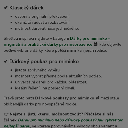
✔ Klasický dárek
osobní a originální překvapení,
okamžitá radost z rozbalování,
možnost darovat něco jedinečného.
Skvělou inspiraci najdete v kategorii
Dárky pro miminko –
originální a praktické dárky pro novorozence
🎁
, kde objevíte
pečlivě vybrané dárky, které potěší miminka i jejich rodiče.
✔ Dárkový poukaz pro miminko
jistota správného výběru,
možnost vybrat přesně podle aktuálních potřeb,
univerzální dárek pro každou příležitost,
ideální řešení i na poslední chvíli.
Právě proto patří
Dárkové poukazy pro miminko 👶
mezi stále
oblíbenější dárky pro novopečené rodiče.
👉
Nejste si jistí, kterou možnost zvolit? Přečtěte si náš
článek
Dárek pro miminko nebo dárkový poukaz? Jak vybrat ten
nejlepší dárek
, ve kterém porovnáváme výhody obou variant a