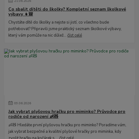
21
.
06
.
2026
Co sbalit dítěti do školky? Kompletní seznam školkové
výbavy 👧🎒
Chystáte dítě do školky a nejste si jistí, co všechno bude
potřebovat? Připravili jsme praktický seznam školkové výbavy,
který vám pomůže na nic důlež...
číst celé
09
.
06
.
2026
Jak vybrat plyšovou hračku pro miminko? Průvodce pro
rodiče od narození 👶🧸
👶🧸 Hledáte první plyšovou hračku pro miminko? Poradíme vám,
jak vybrat bezpečné a kvalitní plyšové hračky pro miminka, kdy
zvolit hračku na kočárek s ...
číst celé