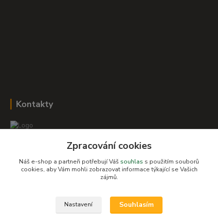
Kontakty
Zpracování cookies
Romana Šebestová
+420 604 278 943
Náš e-shop a partneři potřebují Váš
souhlas
s použitím souborů
cookies, aby Vám mohli zobrazovat informace týkající se Vašich
zájmů.
obchod-detskysvet@seznam.cz
Souhlasím
Nastavení