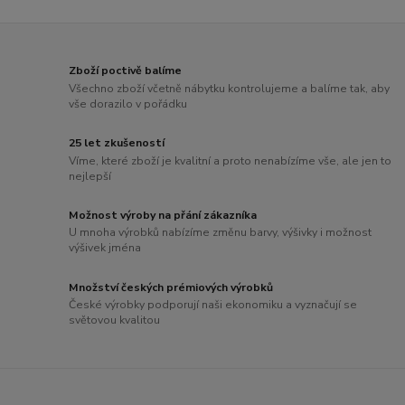
Zboží poctivě balíme
Všechno zboží včetně nábytku kontrolujeme a balíme tak, aby
vše dorazilo v pořádku
25 let zkušeností
Víme, které zboží je kvalitní a proto nenabízíme vše, ale jen to
nejlepší
Možnost výroby na přání zákazníka
U mnoha výrobků nabízíme změnu barvy, výšivky i možnost
výšivek jména
Množství českých prémiových výrobků
České výrobky podporují naši ekonomiku a vyznačují se
světovou kvalitou