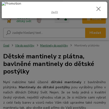
0
ks
CZK
+420 604 278 943
za
0,00 Kč
Zavřít
Menu
Hledat
Úvod
Vše do postýlky
Mantinely do postýlky
Mantinely plátýnko
Dětské mantinely z plátna,
bavlněné mantinely do dětské
postýlky
Nyní nabízíme také úžasné
dětské mantinely
z bavlněného
plátýnka.
Mantinely do dětské postýlky
jsou vyráběny přímo v
našich dílnách Dětský Svět. Nejen, že se tedy jedná o kvalitní
český výrobek, největší výhodou však je, že si můžete sami vybrat
z celé řady barev a vzorů nebo Vám rádi upravíme také rozměry
mantinelu tak, aby skvěle padl přímo do Vaší postýlky.