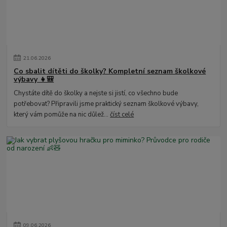
21
.
06
.
2026
Co sbalit dítěti do školky? Kompletní seznam školkové
výbavy 👧🎒
Chystáte dítě do školky a nejste si jistí, co všechno bude
potřebovat? Připravili jsme praktický seznam školkové výbavy,
který vám pomůže na nic důlež...
číst celé
09
.
06
.
2026