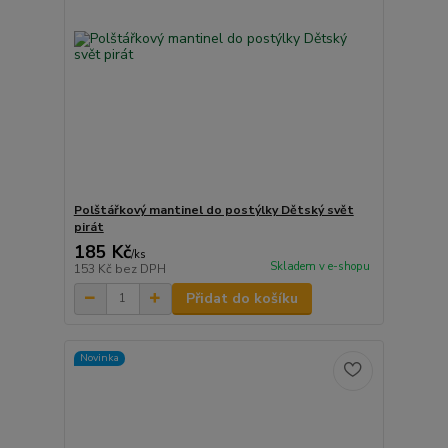
Polštářkový mantinel do postýlky Dětský svět
pirát
185 Kč
/
ks
Skladem v e-shopu
153 Kč
bez DPH
Přidat do košíku
Novinka