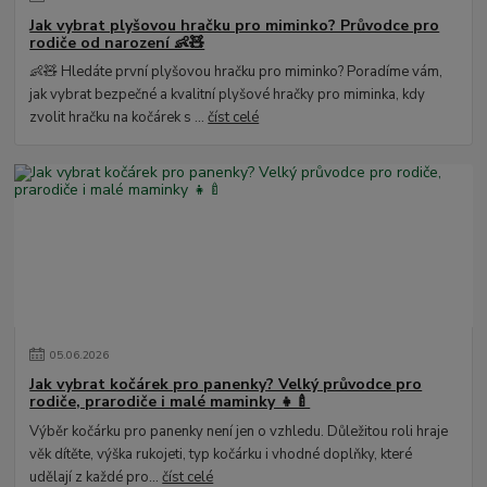
Jak vybrat plyšovou hračku pro miminko? Průvodce pro
rodiče od narození 👶🧸
👶🧸 Hledáte první plyšovou hračku pro miminko? Poradíme vám,
jak vybrat bezpečné a kvalitní plyšové hračky pro miminka, kdy
zvolit hračku na kočárek s ...
číst celé
05
.
06
.
2026
Jak vybrat kočárek pro panenky? Velký průvodce pro
rodiče, prarodiče i malé maminky 👧🍼
Výběr kočárku pro panenky není jen o vzhledu. Důležitou roli hraje
věk dítěte, výška rukojeti, typ kočárku i vhodné doplňky, které
udělají z každé pro...
číst celé