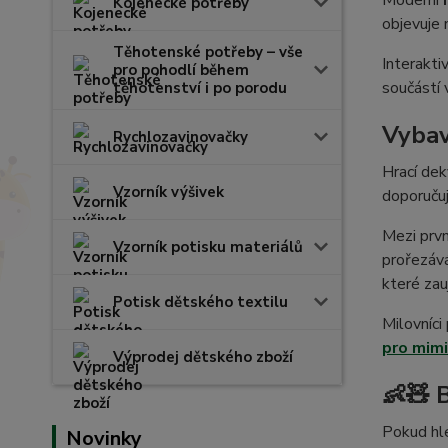
Moderní
Kojenecké potřeby
objevuje 
Těhotenské potřeby – vše
Interakti
pro pohodlí během
součástí 
těhotenství i po porodu
Vybav
Rychlozavinovačky
Hrací dek
Vzorník výšivek
doporuču
Mezi prvn
Vzorník potisku materiálů
prořezáv
které za
Potisk dětského textilu
Milovníci
pro mimi
Výprodej dětského zboží
👶🧸 
Pokud hle
Novinky