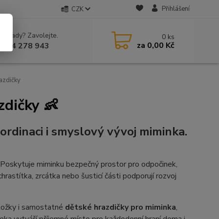
Přihlášení
CZK
 si rady? Zavolejte.
0
ks
za
0,00 Kč
 604 278 943
azdičky
zdičky 👶
ordinaci i smyslový vývoj miminka.
i. Poskytuje miminku bezpečný prostor pro odpočinek,
hrastítka, zrcátka nebo šusticí části podporují rozvoj
dložky i samostatné
dětské hrazdičky pro miminka
,