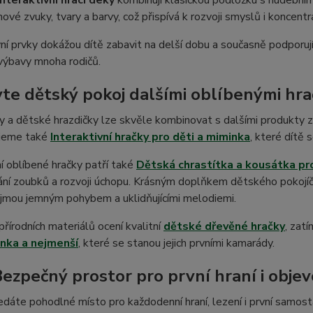
interaktivní hrací deky
kombinují klasickou podložku s hudebním
nové zvuky, tvary a barvy, což přispívá k rozvoji smyslů i koncentr
vní prvky dokážou dítě zabavit na delší dobu a současně podporují
výbavy mnoha rodičů.
te dětský pokoj dalšími oblíbenými hr
y a dětské hrazdičky lze skvěle kombinovat s dalšími produkty 
jeme také
Interaktivní hračky pro děti a miminka
, které dítě
í oblíbené hračky patří také
Dětská chrastítka a kousátka pr
ání zoubků a rozvoji úchopu. Krásným doplňkem dětského pokojí
ujmou jemným pohybem a uklidňujícími melodiemi.
 přírodních materiálů ocení kvalitní
dětské dřevěné hračky
, zat
nka a nejmenší
, které se stanou jejich prvními kamarády.
Bezpečný prostor pro první hraní i obje
dáte pohodlné místo pro každodenní hraní, lezení i první samost