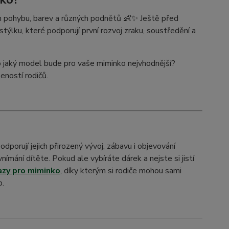
m pohybu, barev a různých podnětů 👶✨ Ještě před
týlku, které podporují první rozvoj zraku, soustředění a
bo jaký model bude pro vaše miminko nejvhodnější?
eností rodičů.
dporují jejich přirozený vývoj, zábavu i objevování
ímání dítěte. Pokud ale vybíráte dárek a nejste si jistí
azy pro miminko
, díky kterým si rodiče mohou sami
b.