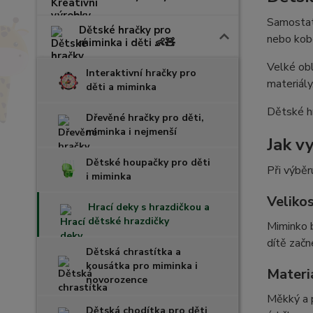
Samosta
Dětské hračky pro
nebo kobe
miminka i děti 👶🧸
Velké ob
Interaktivní hračky pro
materiály
děti a miminka
Dětské hr
Dřevěné hračky pro děti,
miminka i nejmenší
Jak v
Dětské houpačky pro děti
Při výběr
i miminka
Velikos
Hrací deky s hrazdičkou a
dětské hrazdičky
Miminko b
dítě začn
Dětská chrastítka a
kousátka pro miminka i
Materi
novorozence
Měkký a p
Dětská chodítka pro děti