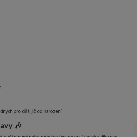
.
ých pro děti již od narození.
bavy 🎶