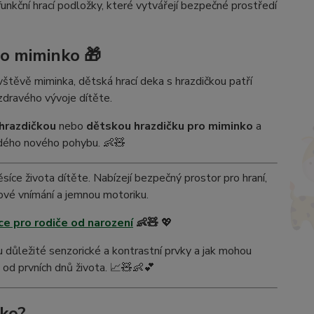
funkční hrací podložky, které vytvářejí bezpečné prostředí
ro miminko 🎁
vštěvě miminka, dětská hrací deka s hrazdičkou patří
 zdravého vývoje dítěte.
 hrazdičkou
nebo
dětskou hrazdičku pro miminko
a
ždého nového pohybu. 👶🧸
síce života dítěte. Nabízejí bezpečný prostor pro hraní,
kové vnímání a jemnou motoriku.
ce pro rodiče od narození
👶🧸
💖
ou důležité senzorické a kontrastní prvky a jak mohou
 od prvních dnů života. 📈🧸👶💕
nko?