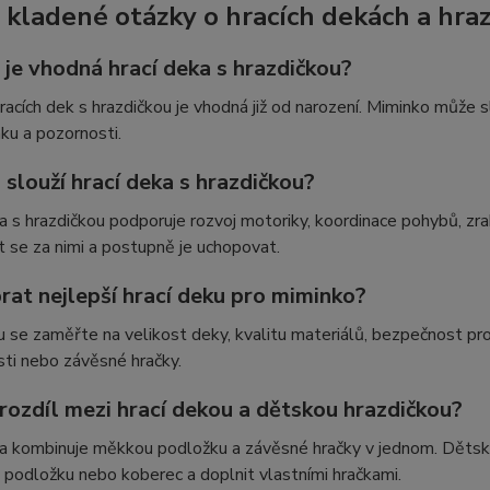
 kladené otázky o hracích dekách a hra
 je vhodná hrací deka s hrazdičkou?
racích dek s hrazdičkou je vhodná již od narození. Miminko může s
aku a pozornosti.
slouží hrací deka s hrazdičkou?
a s hrazdičkou podporuje rozvoj motoriky, koordinace pohybů, zrak
 se za nimi a postupně je uchopovat.
rat nejlepší hrací deku pro miminko?
u se zaměřte na velikost deky, kvalitu materiálů, bezpečnost prove
ásti nebo závěsné hračky.
 rozdíl mezi hrací dekou a dětskou hrazdičkou?
a kombinuje měkkou podložku a závěsné hračky v jednom. Dětská
 podložku nebo koberec a doplnit vlastními hračkami.