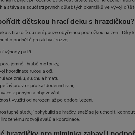
áhají rozvíjet přirozenou zvídavost dítěte již od narození. Hrací
h a stává se součástí prvních důležitých okamžiků ve vývoji dítět
pořídit dětskou hrací deku s hrazdičkou?
ka s hrazdičkou není pouze obyčejnou podložkou na zem. Díky k
noho podnětů pro aktivní rozvoj.
ní výhody patří:
pora jemné i hrubé motoriky,
voj koordinace rukou a očí,
mulace zraku, sluchu a hmatu,
pečný prostor pro každodenní hraní,
ivace k pohybu a objevování,
nost využití od narození až po období lezení.
ostupně sledují pohybující se hračky, snaží se je uchopit, kopno
irozenému rozvoji svalů a koordinace.
é hrazdičky pro miminka zabaví i podpoř