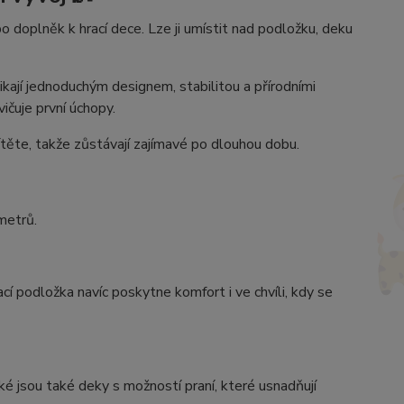
 doplněk k hrací dece. Lze ji umístit nad podložku, deku
nikají jednoduchým designem, stabilitou a přírodními
ičuje první úchopy.
ěte, takže zůstávají zajímavé po dlouhou dobu.
metrů.
í podložka navíc poskytne komfort i ve chvíli, kdy se
ké jsou také deky s možností praní, které usnadňují