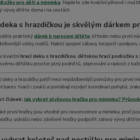
dložky pro děti a miminka
. Najdete zde kvalitní pěnové i multi
ý vývoj dítěte doma i na cestách.
 deka s hrazdičkou je skvělým dárkem p
edáte praktický
dárek k narození dítěte
, křtinám nebo první ná
blíbenější volby rodičů. Nabízí spojení zábavy, bezpečí i podpory
i kvalitní
hrací deku s hrazdičkou
,
dětskou hrací podložku s
svému děťátku prostor plný podnětů, objevování a radosti z ka
í deky a hrazdičky patří mezi nejoblíbenější pomůcky pro první mě
í barev, tvarů i zvuků a pomáhají rozvíjet koordinaci pohybů, zra
st článek:
Jak vybrat plyšovou hračku pro miminko? Průvod
 jaké první hračky jsou vhodné pro novorozence a miminka, proč js
račky, usínáčci nebo závěsné hračky podpořit zdravý vývoj dítěte
k vybrat kolotoč nad postýlku pro mimi