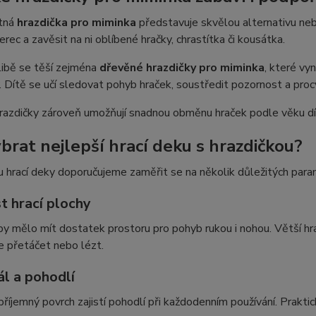
tná
hrazdička pro miminka
představuje skvělou alternativu nebo
rec a zavěsit na ni oblíbené hračky, chrastítka či kousátka.
libě se těší zejména
dřevěné hrazdičky pro miminka
, které vy
. Dítě se učí sledovat pohyb hraček, soustředit pozornost a procv
azdičky zároveň umožňují snadnou obměnu hraček podle věku dít
ybrat nejlepší hrací deku s hrazdičkou?
u hrací deky doporučujeme zaměřit se na několik důležitých para
t hrací plochy
y mělo mít dostatek prostoru pro pohyb rukou i nohou. Větší hrac
e přetáčet nebo lézt.
ál a pohodlí
říjemný povrch zajistí pohodlí při každodenním používání. Praktic