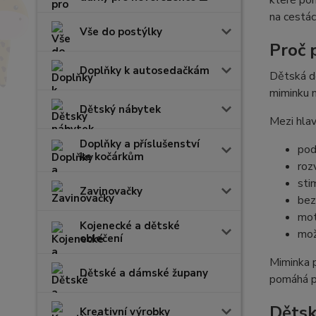
které pom
na cestác
Vše do postýlky
Proč 
Doplňky k autosedačkám
Dětská de
miminku m
Dětský nábytek
Mezi hlav
Doplňky a příslušenství
pod
ke kočárkům
roz
sti
Zavinovačky
bez
mot
Kojenecké a dětské
mož
oblečení
Miminka p
Dětské a dámské župany
pomáhá př
Dětsk
Kreativní výrobky