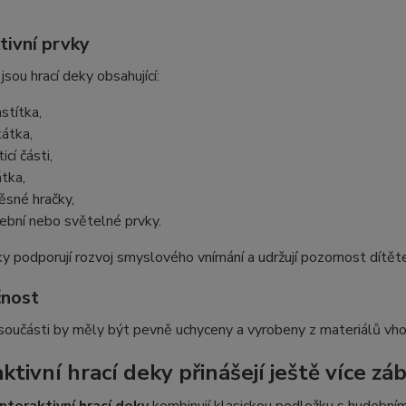
tivní prvky
jsou hrací deky obsahující:
astítka,
kátka,
icí části,
átka,
ěsné hračky,
ební nebo světelné prvky.
y podporují rozvoj smyslového vnímání a udržují pozornost dítěte
nost
oučásti by měly být pevně uchyceny a vyrobeny z materiálů vhodn
ktivní hrací deky přinášejí ještě více zá