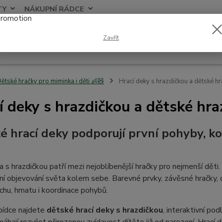
TY
NÁKUPNÍ RÁDCE
Nevíte
Zavřít
Hledat
+420
ětské hračky pro miminka i děti 👶🧸
Hrací deky s hrazdičkou a dětské hr
í deky s hrazdičkou a dětské hra
é hrací deky podporují první pohyby, ko
a s hrazdičkou patří mezi nejoblíbenější hračky pro nejmenší dět
rvní objevování světa kolem sebe. Barevné prvky, závěsné hračky, c
uchu, hmatu i koordinace pohybů.
bídce najdete
dětské hrací deky s hrazdičkou
, interaktivní po