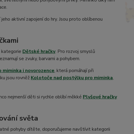
i, světelnými nebo pohybovými prvky. Miminko díky nim
ace.
 jeho aktivní zapojení do hry. Jsou proto oblíbenou
ačkami
z kategorie
Dětské hračky
. Pro rozvoj smyslů
 seznamují se zvuky, barvami a pohybem.
o miminka i novorozence
, která pomáhají při
čku jsou rovněž
Kolotoče nad postýlku pro miminka
,
ímco nejmenší děti si rychle oblíbí měkké
Plyšové hračky
vování světa
atné pohyby dítěte, doporučujeme navštívit kategorii