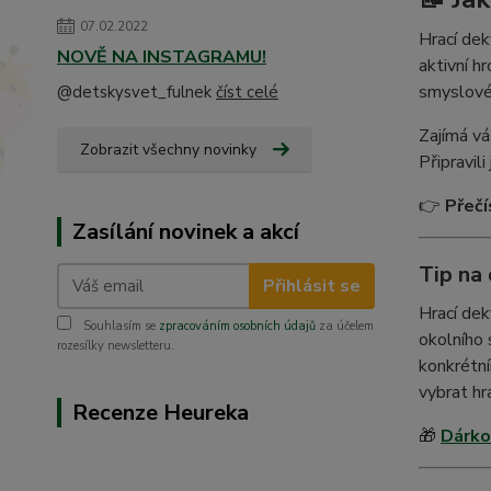
07.02.2022
Hrací dek
NOVĚ NA INSTAGRAMU!
aktivní h
smyslové
@detskysvet_fulnek
číst celé
Zajímá vá
Zobrazit všechny novinky
Připravil
👉
Přečí
Zasílání novinek a akcí
Tip na
Přihlásit se
Hrací dek
Souhlasím se
zpracováním osobních údajů
za účelem
okolního 
rozesílky newsletteru.
konkrétn
vybrat hr
Recenze Heureka
🎁
Dárko