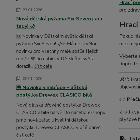
Hrací po
pro zdrav
23.01.2026
Nová dětská pyžama Six Seven jsou
Hrací
tady! 🌙
Pokud hl
🆕 Novinka v Dětském světě: dětská
mezi nejo
pyžama Six Seven! 🌙✨ Máme skvělou
novinku pro všechny malé spáče i jejich
Vyberte s
rodiče 💙Do nabídky Dětského světa
dopřejte 
dorazil...
číst celé
👶🎨 Hrac
09.01.2026
objevován
🆕 Novinka v nabídce – dětská
postýlka Drewex CLASICO bílá
👉
Přečí
Nová dětská dřevěná postýlka Drewex
Zjistíte,
CLASICO v bílé barvě Do našeho e-shopu
plyšové h
jsme nově zařadili kvalitní dětskou
postýlku Drewex CLASICO v bílé barvě, ...
číst celé
📝 Ja