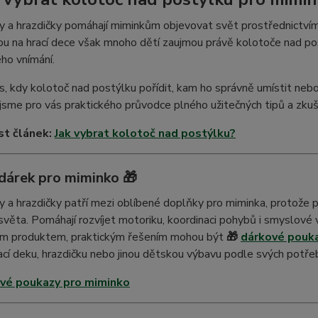
y a hrazdičky pomáhají miminkům objevovat svět prostřednictví
rou na hrací dece však mnoho dětí zaujmou právě kolotoče nad pos
ho vnímání.
s, kdy kolotoč nad postýlku pořídit, kam ho správně umístit ne
i jsme pro vás praktického průvodce plného užitečných tipů a zkuš
st článek:
Jak vybrat kolotoč nad postýlku?
 dárek pro miminko 🎁
y a hrazdičky patří mezi oblíbené doplňky pro miminka, protože po
světa. Pomáhají rozvíjet motoriku, koordinaci pohybů i smyslové vn
ím produktem, praktickým řešením mohou být
🎁
dárkové pouk
ací deku, hrazdičku nebo jinou dětskou výbavu podle svých potře
vé poukazy pro miminko