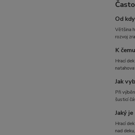
Často
Od kdy
Většina h
rozvoj zr
K čemu 
Hrací dek
natahovat
Jak vyb
Při výběr
šusticí č
Jaký je
Hrací dek
nad deku,