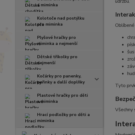
údržbu.
a miminka
Interak
Kolotoče nad postýlku
pro miminka
Oblíbené 
chr
Plyšové hračky pro
miminka a nejmenší
pís
šust
Dětské tříkolky pro
zrc
nejmenší
záv
hud
Kočárky pro panenky,
peřinky a další doplňky
Tyto prvk
Plastové hračky pro děti
Bezpeč
a miminka
Všechny s
Hrací podložky pro děti a
miminka
Intera