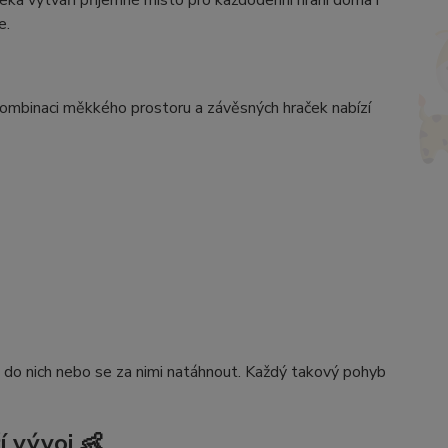
 deka vytváří příjemné místo pro každodenní hraní doma i
e.
ombinaci měkkého prostoru a závěsných hraček nabízí
ut do nich nebo se za nimi natáhnout. Každý takový pohyb
í vývoj 👶