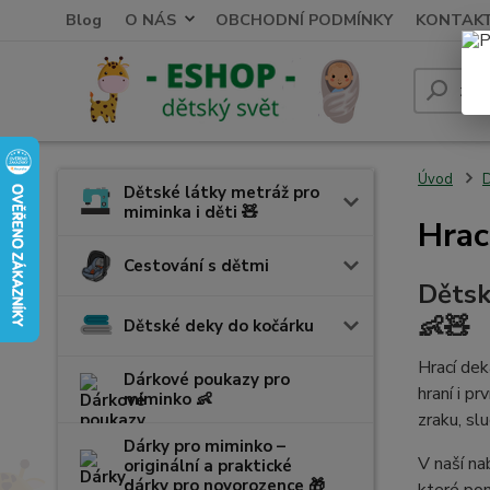
Blog
O NÁS
OBCHODNÍ PODMÍNKY
KONTAK
Úvod
D
Dětské látky metráž pro
miminka i děti 🧸
Hrac
Cestování s dětmi
Dětsk
👶🧸
Dětské deky do kočárku
Hrací dek
Dárkové poukazy pro
hraní i p
miminko 👶
zraku, sl
Dárky pro miminko –
V naší na
originální a praktické
dárky pro novorozence 🎁