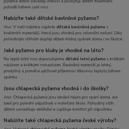
pyžama dobře odvádějí vlhkost a poskytují dětem maximální
pohodlí během celé noci.
Nabízíte také dětské bavlněné pyžamo?
Ano. V naší nabídce najdete
dětská bavlněná pyžama
z
kvalitních materiálů, která jsou vhodná pro celoroční nošení. Díky
pohodlným střihům dopřejí dětem klidný spánek doma i ve školce.
Jaké pyžamo pro kluky je vhodné na léto?
Na teplé letní noci doporučujeme
dětské letní pyžamo
s krátkým
rukávem a krátkými nohavicemi. Bavlněný materiál je lehký,
prodyšný a pomáhá udržovat příjemnou tělesnou teplotu během
spánku.
Jsou chlapecká pyžama vhodná i do školky?
Ano. Chlapecká pyžama jsou ideální nejen pro spaní doma, ale
také pro polední odpočinek v mateřské škole. Pohodlný střih
dětem usnadňuje oblékání a zajišťuje komfort při odpočinku.
Nabízíte také chlapecká pyžama české výroby?