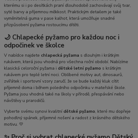
kterému si i po desítkách praní dlouhodobě zachovávají svůj tvar,
syté barvy a příjemnou měkkost. Praktickým detailem je také
vyměnitelná guma v pase kalhot, která umožňuje snadné
přizpůsobení pyžama rostoucímu dítěti.
🌙 Chlapecké pyžamo pro každou noc i
odpočinek ve školce
V nabídce najdete
chlapecká pyžama
s dlouhým i krátkým
rukávem, která jsou vhodná pro všechna roční období. Nabízíme
klasická celoroční pyžama i
dětské letní pyžamo
s krátkým
rukávem pro teplé letní noci. Oblíbené motivy aut, dinosaurů,
zvířátek i sportovní vzory zaručí, že se bude každý kluk cítit
příjemně doma i během poledního odpočinku v mateřské škole.
Pyžama jsou vhodná také na školy v přírodě, přespávání nebo
návštěvy u prarodičů.
Vyberte svému synovi kvalitní
dětské pyžamo
, které mu dopřeje
pohodlný spánek, příjemné nošení a radost z krásného dětského
motivu. 💛
✨ Proč si vybrat chlapecké pyžamo Dětský