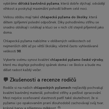
vybíráme
dětská bavlněná pyžama
, která dobře dýchají, odvádějí
vlhkost a poskytují maximální pohodlí během celé noci.
Velkou oblibu mají také
chlapecká pyžama do školky
, která
dětem zpříjemní polední odpočinek. Díky pohodlnému střihu se
snadno oblékají i svlékají a kluci se v nich cítí stejně příjemně jako
doma.
Chlapecká pyžama nabízíme v oblíbených velikostech od
nejmenších dětí až po větší školáky, včetně často vyhledávané
velikosti
98
.
Vyberte svému synovi kvalitní
chlapecké pyžamo české výroby
,
které mu dopřeje pohodlný spánek doma i ve školce a bude mu
dělat radost každý večer.
💬 Zkušenosti a recenze rodičů
Rodiče si na našich
chlapeckých pyžamech
nejčastěji pochvalují
kvalitní bavlněný materiál, pohodlné střihy a pečlivé zpracování.
Mezi nejvíce oceňované vlastnosti patří také skutečnost, že si
pyžama i po opakovaném praní dlouhodobě zachovávají svůj tvar,
krásné barvy a příjemnou měkkost. 👌