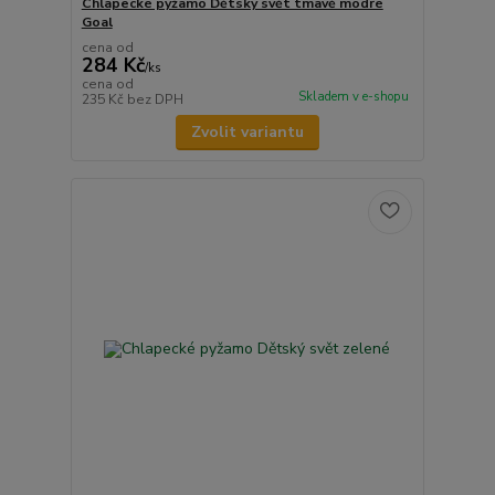
Chlapecké pyžamo Dětský svět tmavě modré
Goal
cena od
284 Kč
/
ks
cena od
Skladem v e-shopu
235 Kč
bez DPH
Zvolit variantu