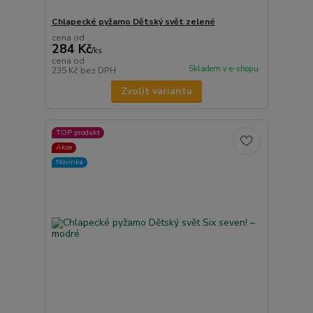
Chlapecké pyžamo Dětský svět zelené
cena od
284 Kč
/
ks
cena od
Skladem v e-shopu
235 Kč
bez DPH
Zvolit variantu
TOP produkt
Akce
Novinka