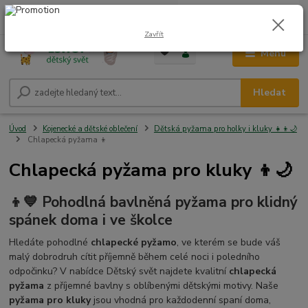
0
ks
CZK
+420 604 278 943
za
0,00 Kč
Zavřít
Menu
Hledat
Úvod
Kojenecké a dětské oblečení
Dětská pyžama pro holky i kluky 👧👦🌙
Chlapecká pyžama 👦
Chlapecká pyžama pro kluky 👦🌙
👦💙 Pohodlná bavlněná pyžama pro klidný
spánek doma i ve školce
Hledáte pohodlné
chlapecké pyžamo
, ve kterém se bude váš
malý dobrodruh cítit příjemně během celé noci i poledního
odpočinku? V nabídce Dětský svět najdete kvalitní
chlapecká
pyžama
z příjemné bavlny s oblíbenými dětskými motivy. Naše
pyžama pro kluky
jsou vhodná pro každodenní spaní doma,