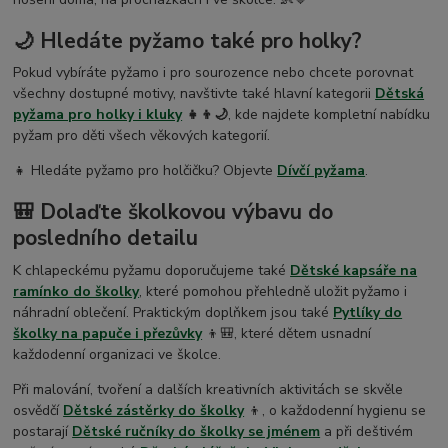
🌙 Hledáte pyžamo také pro holky?
Pokud vybíráte pyžamo i pro sourozence nebo chcete porovnat
všechny dostupné motivy, navštivte také hlavní kategorii
Dětská
pyžama pro holky i kluky
👧👦🌙
, kde najdete kompletní nabídku
pyžam pro děti všech věkových kategorií.
👧 Hledáte pyžamo pro holčičku? Objevte
Dívčí pyžama
.
🎒 Dolaďte školkovou výbavu do
posledního detailu
K chlapeckému pyžamu doporučujeme také
Dětské kapsáře na
ramínko do školky
, které pomohou přehledně uložit pyžamo i
náhradní oblečení. Praktickým doplňkem jsou také
Pytlíky do
školky na papuče i přezůvky
👦🎒, které dětem usnadní
každodenní organizaci ve školce.
Při malování, tvoření a dalších kreativních aktivitách se skvěle
osvědčí
Dětské zástěrky do školky
👦, o každodenní hygienu se
postarají
Dětské ručníky do školky se jménem
a při deštivém