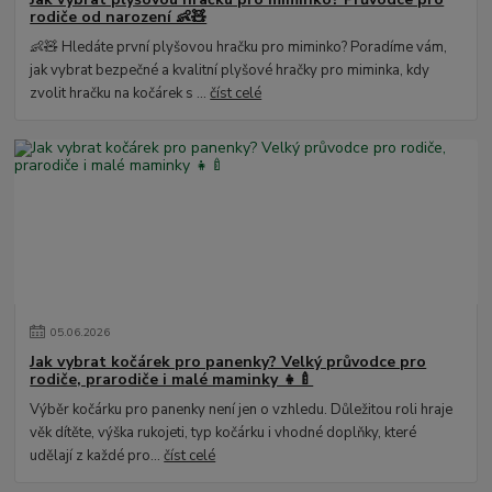
rodiče od narození 👶🧸
👶🧸 Hledáte první plyšovou hračku pro miminko? Poradíme vám,
jak vybrat bezpečné a kvalitní plyšové hračky pro miminka, kdy
zvolit hračku na kočárek s ...
číst celé
05
.
06
.
2026
Jak vybrat kočárek pro panenky? Velký průvodce pro
rodiče, prarodiče i malé maminky 👧🍼
Výběr kočárku pro panenky není jen o vzhledu. Důležitou roli hraje
věk dítěte, výška rukojeti, typ kočárku i vhodné doplňky, které
udělají z každé pro...
číst celé