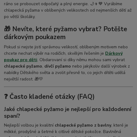
ráno se probouzet odpočatý a plný energie. 🌙👦💙 Vyrábíme
chlapecká pyžama v oblíbených velikostech od nejmenších dětí až
po větší školáky.
🎁 Nevíte, které pyžamo vybrat? Potěšte
dárkovým poukazem
Pokud si nejste jistí správnou velikostí, oblíbeným motivem nebo
chcete nechat výběr na rodičích, skvělým řešením je
Dárkový
poukaz pro děti
. Obdarovaní si díky němu mohou sami vybrat
chlapecké pyžamo
,
dívčí pyžamo
nebo jakýkoliv další výrobek z
nabídky Dětského světa a zvolit přesně to, co jejich dítěti udělá
největší radost. 🎁💛
❓ Často kladené otázky (FAQ)
Jaké chlapecké pyžamo je nejlepší pro každodenní
spaní?
Nejlepší volbou je kvalitní
chlapecké pyžamo z bavlny
, které je
měkké, prodyšné a šetrné k citlivé dětské pokožce. Bavlněná