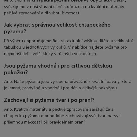
Ano. Vybraná
chlapecká pyžama české výroby
značky Dětský
svět šijeme v naší vlastní dílně s důrazem na kvalitní materiály,
pečlivé zpracování a dlouhou životnost.
Jak vybrat správnou velikost chlapeckého
pyžama?
Při výběru doporučujeme řídit se aktuální výškou dítěte a velikostní
tabulkou u jednotlivých výrobků. V nabídce najdete pyžama pro
nejmenší děti i větší kluky v různých velikostech.
Jsou pyžama vhodná i pro citlivou dětskou
pokožku?
Ano. Naše pyžama jsou vyrobena převážně z kvalitní bavlny, která
je jemná, prodyšná a vhodná i pro děti s citlivější pokožkou.
Zachovají si pyžama tvar i po praní?
Ano. Kvalitní materiály a pečlivé zpracování zajišťují, že si
chlapecká pyžama dlouhodobě zachovávají svůj tvar, barvy i
příjemnou měkkost i při pravidelném praní.