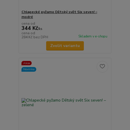
Chlapecké pyžamo Dětský svět Six seven! –
modré
cena od
344 Kč
/
ks
cena od
Skladem v e-shopu
284 Kč
bez DPH
Zvolit variantu
Akce
Novinka