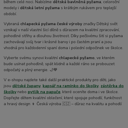
během celé noci. Nabízíme
dětská bavlněná pyžama
, celoroční
modely i
dětská letní pyžama
s krátkým rukávem pro teplejší
období.
Vybraná
chlapecká pyžama české výroby
značky Dětský svět
vznikají v naší vlastní šicí dílně s důrazem na kvalitní zpracování,
pohodlné střihy a dlouhou životnost. Díky pečlivému šití si pyžama
zachovávají svůj tvar i krásné barvy i po častém praní a jsou
vhodná pro každodenní spaní doma i polední odpočinek ve školce.
Vyberte svému synovi kvalitní
chlapecké pyžamo
, ve kterém
bude usínat pohodlně, spát klidně a každé ráno se probouzet
odpočatý a plný energie. 🌙💙
V e-shopu najdete také další praktické produkty pro děti, jako
jsou
dětské župany
,
kapsář na ramínko do školky
,
zástěrka do
školky
nebo
pytlík na papuče
, které oceníte doma i ve školce.
Dopřejte dětem kvalitní oblečení, které spojuje pohodlí, funkčnost
a hravý design 👦 Česká výroba 🇨🇿 – důraz na kvalitu a pohodlí