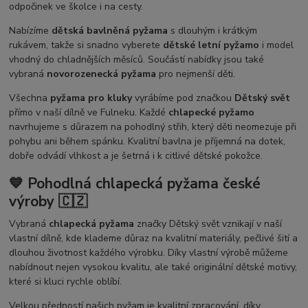
odpočinek ve školce i na cesty.
Nabízíme
dětská bavlněná pyžama
s dlouhým i krátkým
rukávem, takže si snadno vyberete
dětské letní pyžamo
i model
vhodný do chladnějších měsíců. Součástí nabídky jsou také
vybraná
novorozenecká pyžama
pro nejmenší děti.
Všechna
pyžama pro kluky
vyrábíme pod značkou
Dětský svět
přímo v naší dílně ve Fulneku. Každé
chlapecké pyžamo
navrhujeme s důrazem na pohodlný střih, který děti neomezuje při
pohybu ani během spánku. Kvalitní bavlna je příjemná na dotek,
dobře odvádí vlhkost a je šetrná i k citlivé dětské pokožce.
💙 Pohodlná chlapecká pyžama české
výroby 🇨🇿
Vybraná
chlapecká pyžama
značky Dětský svět vznikají v naší
vlastní dílně, kde klademe důraz na kvalitní materiály, pečlivé šití a
dlouhou životnost každého výrobku. Díky vlastní výrobě můžeme
nabídnout nejen vysokou kvalitu, ale také originální dětské motivy,
které si kluci rychle oblíbí.
Velkou předností našich pyžam je kvalitní zpracování, díky