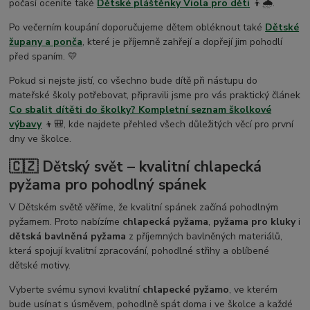
počasí oceníte také
Dětské pláštěnky Viola pro děti
👦🌧️.
Po večerním koupání doporučujeme dětem obléknout také
Dětské
župany a ponča
, které je příjemně zahřejí a dopřejí jim pohodlí
před spaním. 💛
Pokud si nejste jistí, co všechno bude dítě při nástupu do
mateřské školy potřebovat, připravili jsme pro vás praktický článek
Co sbalit dítěti do školky? Kompletní seznam školkové
výbavy
👦🎒, kde najdete přehled všech důležitých věcí pro první
dny ve školce.
🇨🇿 Dětský svět – kvalitní chlapecká
pyžama pro pohodlný spánek
V Dětském světě věříme, že kvalitní spánek začíná pohodlným
pyžamem. Proto nabízíme
chlapecká pyžama
,
pyžama pro kluky
i
dětská bavlněná pyžama
z příjemných bavlněných materiálů,
která spojují kvalitní zpracování, pohodlné střihy a oblíbené
dětské motivy.
Vyberte svému synovi kvalitní
chlapecké pyžamo
, ve kterém
bude usínat s úsměvem, pohodlně spát doma i ve školce a každé