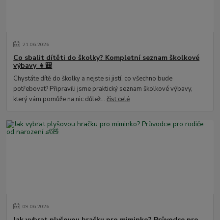
21
.
06
.
2026
Co sbalit dítěti do školky? Kompletní seznam školkové
výbavy 👧🎒
Chystáte dítě do školky a nejste si jistí, co všechno bude
potřebovat? Připravili jsme praktický seznam školkové výbavy,
který vám pomůže na nic důlež...
číst celé
09
.
06
.
2026
Jak vybrat plyšovou hračku pro miminko? Průvodce pro