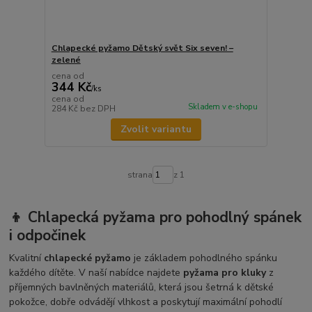
Chlapecké pyžamo Dětský svět Six seven! –
zelené
cena od
344 Kč
/
ks
cena od
Skladem v e-shopu
284 Kč
bez DPH
Zvolit variantu
strana
z 1
👦 Chlapecká pyžama pro pohodlný spánek
i odpočinek
Kvalitní
chlapecké pyžamo
je základem pohodlného spánku
každého dítěte. V naší nabídce najdete
pyžama pro kluky
z
příjemných bavlněných materiálů, která jsou šetrná k dětské
pokožce, dobře odvádějí vlhkost a poskytují maximální pohodlí