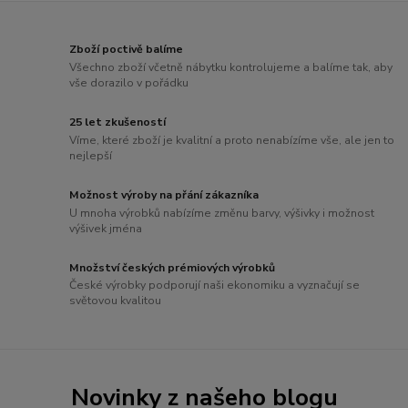
Zboží poctivě balíme
Všechno zboží včetně nábytku kontrolujeme a balíme tak, aby
vše dorazilo v pořádku
25 let zkušeností
Víme, které zboží je kvalitní a proto nenabízíme vše, ale jen to
nejlepší
Možnost výroby na přání zákazníka
U mnoha výrobků nabízíme změnu barvy, výšivky i možnost
výšivek jména
Množství českých prémiových výrobků
České výrobky podporují naši ekonomiku a vyznačují se
světovou kvalitou
Novinky z našeho blogu