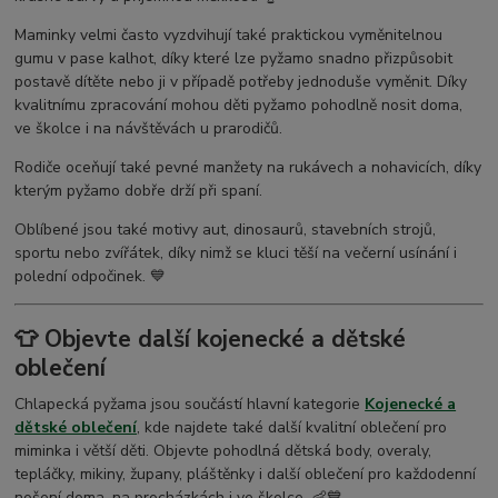
Maminky velmi často vyzdvihují také praktickou vyměnitelnou
gumu v pase kalhot, díky které lze pyžamo snadno přizpůsobit
postavě dítěte nebo ji v případě potřeby jednoduše vyměnit. Díky
kvalitnímu zpracování mohou děti pyžamo pohodlně nosit doma,
ve školce i na návštěvách u prarodičů.
Rodiče oceňují také pevné manžety na rukávech a nohavicích, díky
kterým pyžamo dobře drží při spaní.
Oblíbené jsou také motivy aut, dinosaurů, stavebních strojů,
sportu nebo zvířátek, díky nimž se kluci těší na večerní usínání i
polední odpočinek. 💙
👕 Objevte další kojenecké a dětské
oblečení
Chlapecká pyžama jsou součástí hlavní kategorie
Kojenecké a
dětské oblečení
, kde najdete také další kvalitní oblečení pro
miminka i větší děti. Objevte pohodlná dětská body, overaly,
tepláčky, mikiny, župany, pláštěnky i další oblečení pro každodenní
nošení doma, na procházkách i ve školce. 👶💙