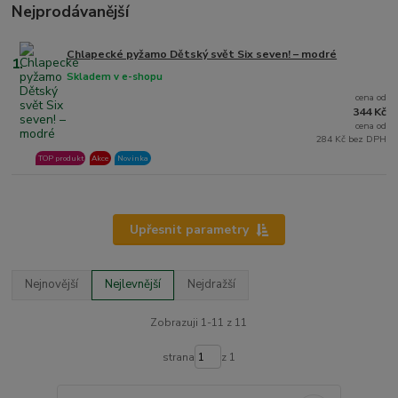
Nejprodávanější
Chlapecké pyžamo Dětský svět Six seven! – modré
1.
Skladem v e-shopu
cena od
344 Kč
cena od
284 Kč bez DPH
TOP produkt
Akce
Novinka
Upřesnit parametry
Nejnovější
Nejlevnější
Nejdražší
Zobrazuji 1-11 z 11
strana
z 1