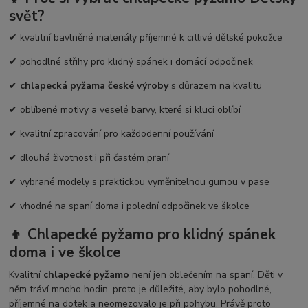
svět?
✔ kvalitní bavlněné materiály příjemné k citlivé dětské pokožce
✔ pohodlné střihy pro klidný spánek i domácí odpočinek
✔
chlapecká pyžama české výroby
s důrazem na kvalitu
✔ oblíbené motivy a veselé barvy, které si kluci oblíbí
✔ kvalitní zpracování pro každodenní používání
✔ dlouhá životnost i při častém praní
✔ vybrané modely s praktickou vyměnitelnou gumou v pase
✔ vhodné na spaní doma i polední odpočinek ve školce
👦 Chlapecké pyžamo pro klidný spánek
doma i ve školce
Kvalitní
chlapecké pyžamo
není jen oblečením na spaní. Děti v
něm tráví mnoho hodin, proto je důležité, aby bylo pohodlné,
příjemné na dotek a neomezovalo je při pohybu. Právě proto