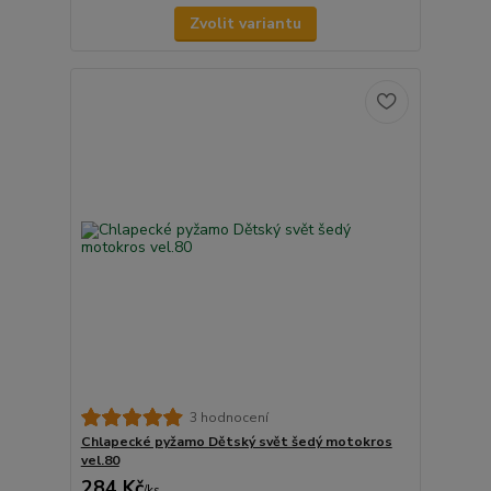
Zvolit variantu
3 hodnocení
Chlapecké pyžamo Dětský svět šedý motokros
vel.80
284 Kč
/
ks