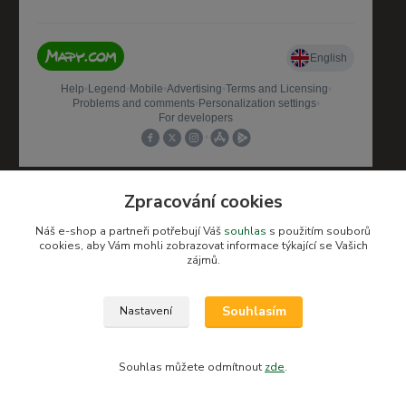
Zpracování cookies
Sociální sítě
Náš e-shop a partneři potřebují Váš
souhlas
s použitím souborů
cookies, aby Vám mohli zobrazovat informace týkající se Vašich
zájmů.
@detskysvet_fulnek
Souhlasím
Nastavení
Souhlas můžete odmítnout
zde
.