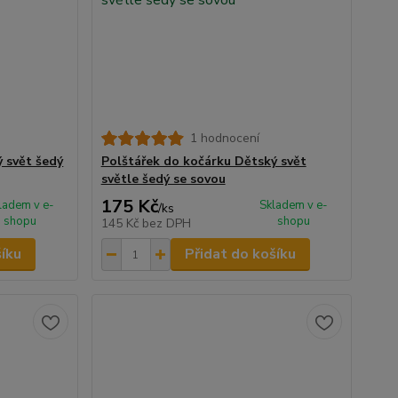
1 hodnocení
 svět šedý
Polštářek do kočárku Dětský svět
světle šedý se sovou
175 Kč
ladem v e-
Skladem v e-
/
ks
shopu
shopu
145 Kč
bez DPH
šíku
Přidat do košíku