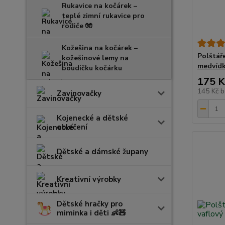
Rukavice na kočárek –
teplé zimní rukavice pro
rodiče 🧤
Kožešina na kočárek –
Polštář
kožešinové lemy na
medvíd
boudičku kočárku
175 K
145 Kč
b
Zavinovačky
Kojenecké a dětské
oblečení
Dětské a dámské župany
Kreativní výrobky
Dětské hračky pro
miminka i děti 👶🧸