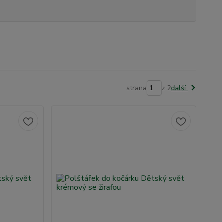
strana
z 2
další