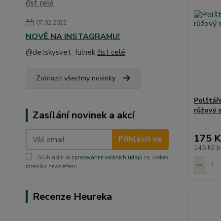
číst celé
07.02.2022
NOVĚ NA INSTAGRAMU!
@detskysvet_fulnek
číst celé
Zobrazit všechny novinky
Polštář
růžový 
Zasílání novinek a akcí
175 K
Přihlásit se
145 Kč
b
Souhlasím se
zpracováním osobních údajů
za účelem
rozesílky newsletteru.
Recenze Heureka