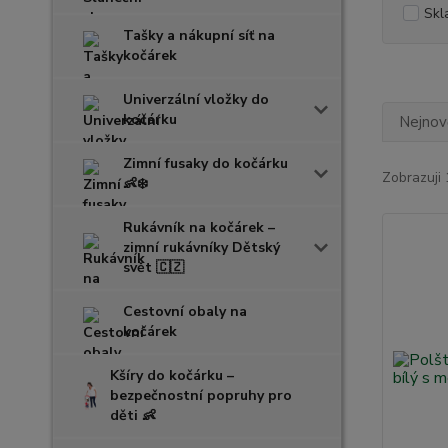
Skl
Tašky a nákupní síť na
kočárek
Univerzální vložky do
kočárku
Nejnově
Zimní fusaky do kočárku
Zobrazuji 
👶❄️
Rukávník na kočárek –
zimní rukávníky Dětský
svět 🇨🇿
Cestovní obaly na
kočárek
Kšíry do kočárku –
bezpečnostní popruhy pro
děti 👶