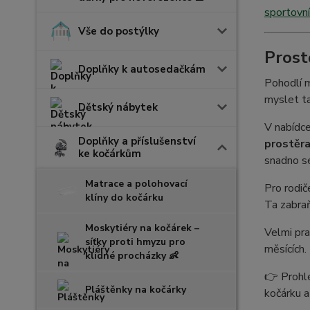
sportovní
Vše do postýlky
Prost
Doplňky k autosedačkám
Pohodlí m
myslet t
Dětský nábytek
V nabídce
Doplňky a příslušenství
prostěra
ke kočárkům
snadno se
Matrace a polohovací
Pro rodič
klíny do kočárku
Ta zabraň
Moskytiéry na kočárek –
Velmi pra
síťky proti hmyzu pro
měsících.
klidné procházky 👶
👉 Prohlé
Pláštěnky na kočárky
kočárku a