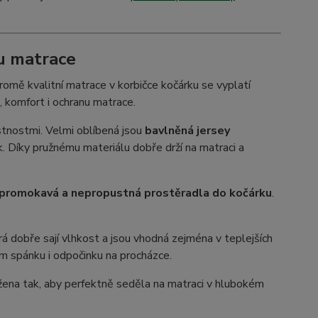
u matrace
omě kvalitní matrace v korbičce kočárku se vyplatí
u, komfort i ochranu matrace.
astnostmi. Velmi oblíbená jsou
bavlněná jersey
k. Díky pružnému materiálu dobře drží na matraci a
promokavá a nepropustná prostěradla do kočárku
.
erá dobře sají vlhkost a jsou vhodná zejména v teplejších
m spánku i odpočinku na procházce.
ržena tak, aby perfektně seděla na matraci v hlubokém