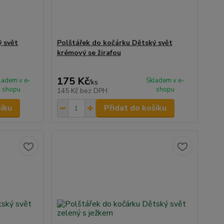
ý svět
Polštářek do kočárku Dětský svět
krémový se žirafou
175 Kč
ladem v e-
Skladem v e-
/
ks
shopu
shopu
145 Kč
bez DPH
šíku
Přidat do košíku