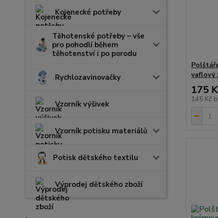
Kojenecké potřeby
Těhotenské potřeby – vše
pro pohodlí během
těhotenství i po porodu
Polštář
vaflový 
Rychlozavinovačky
175 K
145 Kč
b
Vzorník výšivek
Vzorník potisku materiálů
Potisk dětského textilu
Výprodej dětského zboží