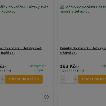
ek do kočárku Dětský svět
Peřinky do kočárku Dětský 
s kočičkou
s želvičkou
č
193 Kč
Skladem v e-
Sk
/
ks
/
ks
shopu
ez DPH
160 Kč
bez DPH
Přidat do košíku
Přidat do ko