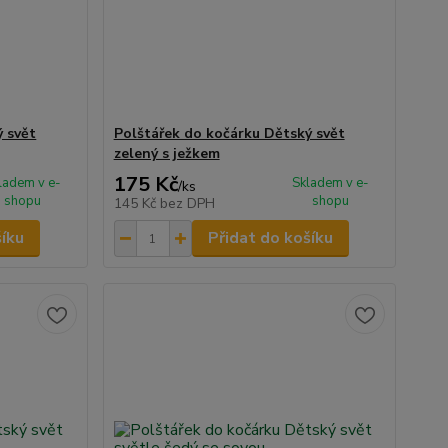
ý svět
Polštářek do kočárku Dětský svět
zelený s ježkem
175 Kč
ladem v e-
Skladem v e-
/
ks
shopu
shopu
145 Kč
bez DPH
šíku
Přidat do košíku