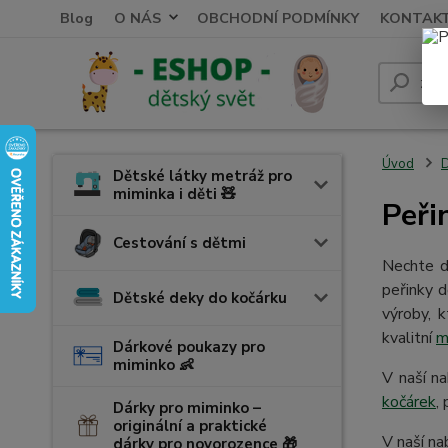
Blog
O NÁS
OBCHODNÍ PODMÍNKY
KONTAK
Úvod
D
Dětské látky metráž pro
miminka i děti 🧸
Peři
Cestování s dětmi
Nechte d
peřinky 
Dětské deky do kočárku
výroby, 
kvalitní
m
Dárkové poukazy pro
miminko 👶
V naší n
kočárek
,
Dárky pro miminko –
originální a praktické
V naší n
dárky pro novorozence 🎁