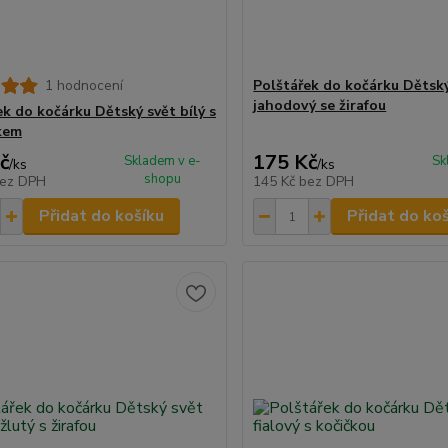
1 hodnocení
Polštářek do kočárku Dětsk
jahodový se žirafou
ek do kočárku Dětský svět bílý s
kem
č
175 Kč
Skladem v e-
Sk
/
ks
/
ks
shopu
ez DPH
145 Kč
bez DPH
Přidat do košíku
Přidat do ko