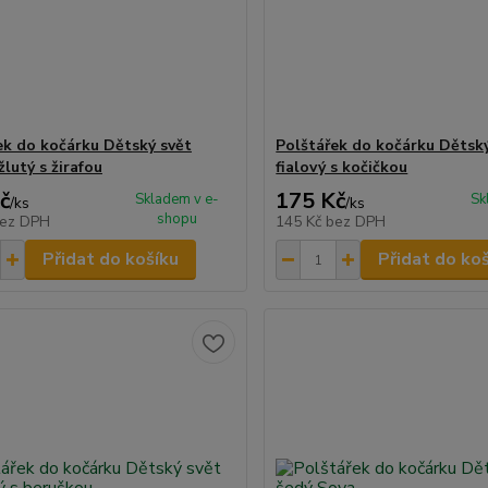
ek do kočárku Dětský svět
Polštářek do kočárku Dětsk
žlutý s žirafou
fialový s kočičkou
č
175 Kč
Skladem v e-
Sk
/
ks
/
ks
shopu
ez DPH
145 Kč
bez DPH
Přidat do košíku
Přidat do ko