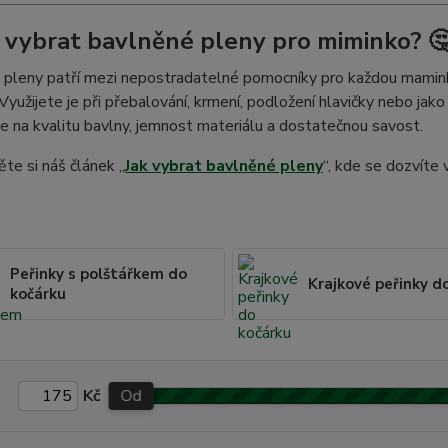
k vybrat bavlněné pleny pro miminko? 
pleny patří mezi nepostradatelné pomocníky pro každou maminku
Využijete je při přebalování, krmení, podložení hlavičky nebo jak
e na kvalitu bavlny, jemnost materiálu a dostatečnou savost.
te si náš článek „
Jak vybrat bavlněné pleny
“, kde se dozvíte
Peřinky s polštářkem do
Krajkové peřinky d
kočárku
Kč
Od