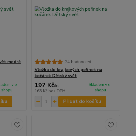
svět modré
24 hodnocení
Vložka do krajkových peřinek na
kočárek Dětský svět
197 Kč
ladem v e-
Skladem v e-
/
ks
shopu
shopu
163 Kč
bez DPH
šíku
Přidat do košíku