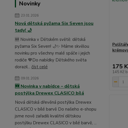
Novinky
23.01.2026
Nová dětská pyžama Six Seven jsou
tady! 🌙
🆕 Novinka v Dětském světě: dětská
Polštář
pyžama Six Seven! 🌙✨ Máme skvělou
krémový
novinku pro všechny malé spáče i jejich
rodiče 💙Do nabídky Dětského světa
175 K
dorazil...
číst celé
145 Kč
b
09.01.2026
🆕 Novinka v nabídce – dětská
postýlka Drewex CLASICO bílá
Nová dětská dřevěná postýlka Drewex
CLASICO v bílé barvě Do našeho e-shopu
jsme nově zařadili kvalitní dětskou
postýlku Drewex CLASICO v bílé barvě, ...