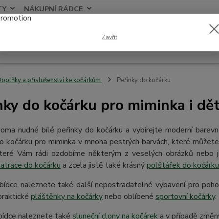
TY
NÁKUPNÍ RÁDCE
Nevíte
Zavřít
Hledat
+420
oplňky a příslušenství ke kočárkům
Peřinky do kočárku
nky do kočárku pro miminka i dě
oma nudné bílé peřinky do kočárku a vybírejte moderní barevné
do kočárku pro miminka v mnoha pestrých barvách, které můžete 
které Vám rádi ozdobíme některým z veselých obrázků nebo j
atrace do kočárku
a zcela jistě také krásný
polštářek do kočárku
abídce naleznete také další nepostradatelné vybavení pro poh
 praktické
pláštěnky na kočárky
nebo oblíbené
sportovní kočárky
.
abídce naleznete také
sluneční clony na kočárek
a v případě změny