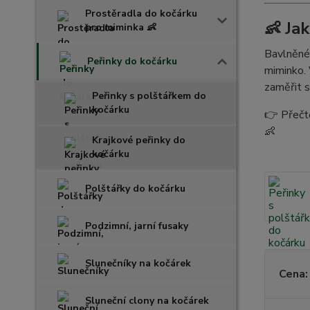
Prostěradla do kočárku
👶 Ja
pro miminka 👶
Bavlněné 
Peřinky do kočárku
miminko. 
zaměřit s
Peřinky s polštářkem do
kočárku
👉 Přečtě
👶
Krajkové peřinky do
kočárku
Polštářky do kočárku
Podzimní, jarní fusaky
Slunečníky na kočárek
Cena:
Sluneční clony na kočárek