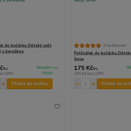
ek do kočárku Dětský svět
2 hodnocení
 s beruškou
Polštářek do kočárku Dětský
Sova
č
175 Kč
Skladem v e-
Sk
/
ks
/
ks
shopu
ez DPH
145 Kč
bez DPH
Přidat do košíku
Přidat do ko