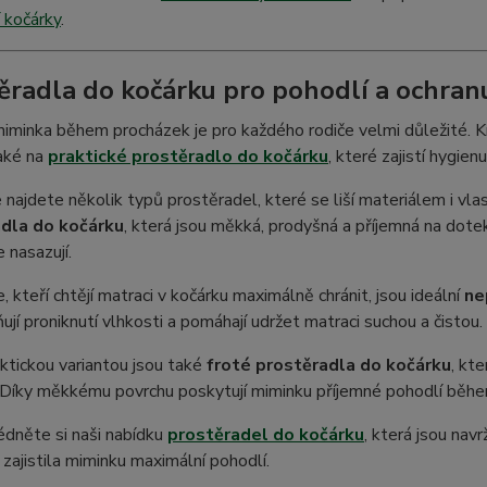
 kočárky
.
ěradla do kočárku pro pohodlí a ochran
iminka během procházek je pro každého rodiče velmi důležité. Kr
aké na
praktické prostěradlo do kočárku
, které zajistí hygien
 najdete několik typů prostěradel, které se liší materiálem i vl
dla do kočárku
, která jsou měkká, prodyšná a příjemná na dote
 nasazují.
e, kteří chtějí matraci v kočárku maximálně chránit, jsou ideální
ne
ují proniknutí vlhkosti a pomáhají udržet matraci suchou a čistou.
ktickou variantou jsou také
froté prostěradla do kočárku
, kt
 Díky měkkému povrchu poskytují miminku příjemné pohodlí běhe
dněte si naši nabídku
prostěradel do kočárku
, která jsou nav
 zajistila miminku maximální pohodlí.