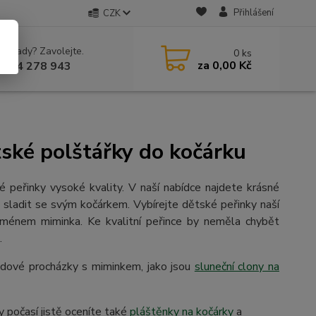
Přihlášení
CZK
 si rady? Zavolejte.
0
ks
za
0,00 Kč
 604 278 943
tské polštářky do kočárku
 peřinky vysoké kvality. V naší nabídce najdete krásné
sladit se svým kočárkem. Vybírejte dětské peřinky naší
ménem miminka. Ke kvalitní peřince by neměla chybět
.
odové procházky s miminkem, jako jsou
sluneční clony na
 počasí jistě oceníte také
pláštěnky na kočárky
a