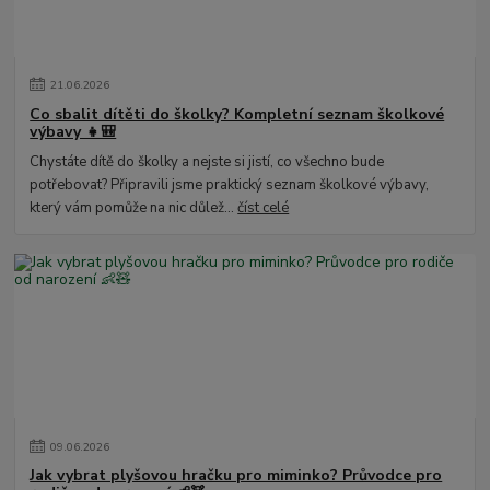
21
.
06
.
2026
Co sbalit dítěti do školky? Kompletní seznam školkové
výbavy 👧🎒
Chystáte dítě do školky a nejste si jistí, co všechno bude
potřebovat? Připravili jsme praktický seznam školkové výbavy,
který vám pomůže na nic důlež...
číst celé
09
.
06
.
2026
Jak vybrat plyšovou hračku pro miminko? Průvodce pro