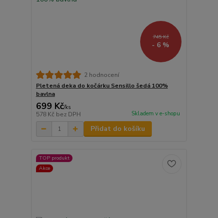
745 Kč
- 6 %
2 hodnocení
Pletená deka do kočárku Sensillo šedá 100%
bavlna
699 Kč
/
ks
Skladem v e-shopu
578 Kč
bez DPH
Přidat do košíku
TOP produkt
Akce