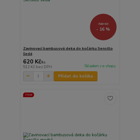
740 Kč
- 16 %
Zavinovací bambusová deka do kočárku Sensillo
šedá
620 Kč
/
ks
Skladem v e-shopu
512 Kč
bez DPH
Přidat do košíku
Akce