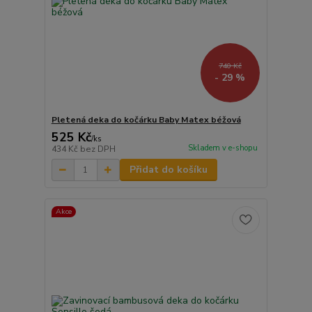
740 Kč
- 29 %
Pletená deka do kočárku Baby Matex béžová
525 Kč
/
ks
Skladem v e-shopu
434 Kč
bez DPH
Přidat do košíku
Akce