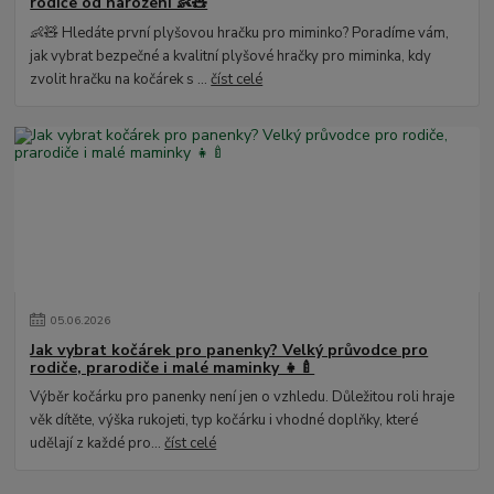
rodiče od narození 👶🧸
👶🧸 Hledáte první plyšovou hračku pro miminko? Poradíme vám,
jak vybrat bezpečné a kvalitní plyšové hračky pro miminka, kdy
zvolit hračku na kočárek s ...
číst celé
05
.
06
.
2026
Jak vybrat kočárek pro panenky? Velký průvodce pro
rodiče, prarodiče i malé maminky 👧🍼
Výběr kočárku pro panenky není jen o vzhledu. Důležitou roli hraje
věk dítěte, výška rukojeti, typ kočárku i vhodné doplňky, které
udělají z každé pro...
číst celé