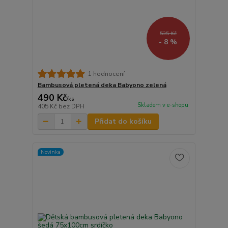
535 Kč
- 8 %
1 hodnocení
Bambusová pletená deka Babyono zelená
490 Kč
/
ks
Skladem v e-shopu
405 Kč
bez DPH
Přidat do košíku
Novinka