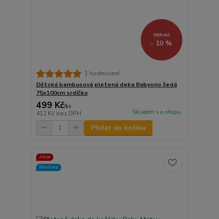
555 Kč
- 10 %
1 hodnocení
Dětská bambusová pletená deka Babyono šedá
75x100cm srdíčko
499 Kč
/
ks
Skladem v e-shopu
412 Kč
bez DPH
Přidat do košíku
Akce
Novinka