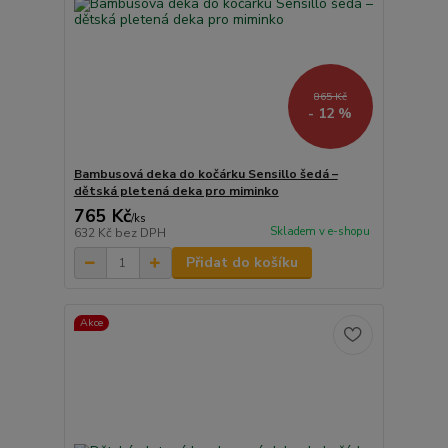
865 Kč
- 12 %
Bambusová deka do kočárku Sensillo šedá –
dětská pletená deka pro miminko
765 Kč
/
ks
Skladem v e-shopu
632 Kč
bez DPH
Přidat do košíku
Akce