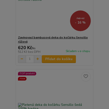
740 Kč
- 16 %
Zavinovací bambusová deka do kočárku Sensillo
růžová
620 Kč
/
ks
Skladem v e-shopu
512 Kč
bez DPH
Přidat do košíku
TOP produkt
Akce