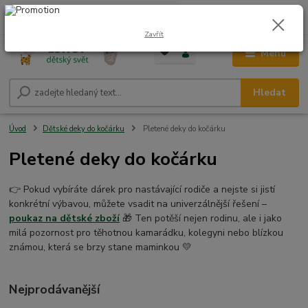
0
ks
CZK
+420 604 278 943
za
0,00 Kč
Zavřít
Menu
Hledat
Úvod
Dětské deky do kočárku
Pletené deky do kočárku
Pletené deky do kočárku
👉 Pokud vybíráte dárek pro nastávající rodiče a nejste si jistí
konkrétní výbavou, můžete vsadit na univerzálnější řešení –
poukaz na dětské zboží
🎁 Ten potěší nejen rodinu, ale i jako
milá pozornost pro těhotnou kamarádku, kolegyni nebo blízkou
známou, která se brzy stane maminkou 💛
Nejprodávanější