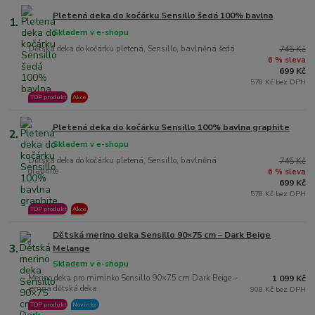
Pletená deka do kočárku Sensillo šedá 100% bavlna
1.
Skladem v e-shopu
Dětská deka do kočárku pletená, Sensillo, bavlněná šedá
745 Kč
6 % sleva
699 Kč
578 Kč bez DPH
TOP produkt
Akce
Pletená deka do kočárku Sensillo 100% bavlna graphite
2.
Skladem v e-shopu
Dětská deka do kočárku pletená, Sensillo, bavlněná
745 Kč
graphite
6 % sleva
699 Kč
578 Kč bez DPH
TOP produkt
Akce
Dětská merino deka Sensillo 90×75 cm – Dark Beige
3.
Melange
Skladem v e-shopu
Merino deka pro miminko Sensillo 90×75 cm Dark Beige –
1 099 Kč
jemná dětská deka
908 Kč bez DPH
TOP produkt
Novinka