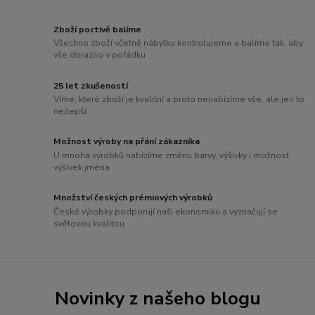
Zboží poctivě balíme
Všechno zboží včetně nábytku kontrolujeme a balíme tak, aby
vše dorazilo v pořádku
25 let zkušeností
Víme, které zboží je kvalitní a proto nenabízíme vše, ale jen to
nejlepší
Možnost výroby na přání zákazníka
U mnoha výrobků nabízíme změnu barvy, výšivky i možnost
výšivek jména
Množství českých prémiových výrobků
České výrobky podporují naši ekonomiku a vyznačují se
světovou kvalitou
Novinky z našeho blogu