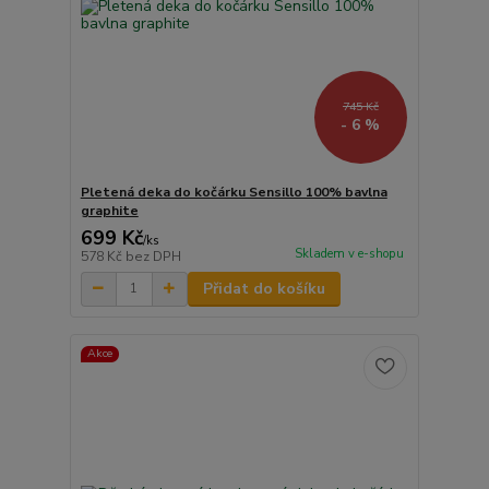
745 Kč
- 6 %
Pletená deka do kočárku Sensillo 100% bavlna
graphite
699 Kč
/
ks
Skladem v e-shopu
578 Kč
bez DPH
Přidat do košíku
Akce