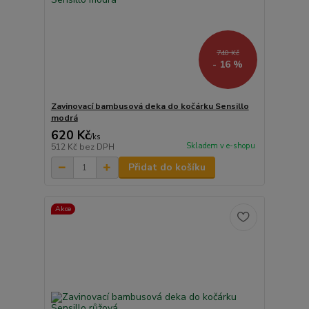
740 Kč
- 16 %
Zavinovací bambusová deka do kočárku Sensillo
modrá
620 Kč
/
ks
Skladem v e-shopu
512 Kč
bez DPH
Přidat do košíku
Akce