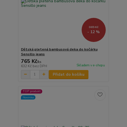
865 Kč
- 12 %
Dětská pletená bambusová deka do kočárku
Sensillo jeans
765 Kč
/
ks
Skladem v e-shopu
632 Kč
bez DPH
Přidat do košíku
TOP produkt
Novinka