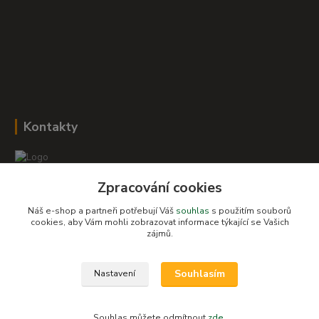
Kontakty
Zpracování cookies
Romana Šebestová
+420 604 278 943
Náš e-shop a partneři potřebují Váš
souhlas
s použitím souborů
cookies, aby Vám mohli zobrazovat informace týkající se Vašich
obchod-detskysvet@seznam.cz
zájmů.
Souhlasím
Nastavení
Souhlas můžete odmítnout
zde
.