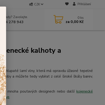
Přihlášení
CZK
 si rady? Zavolejte.
0
ks
za
0,00 Kč
 604 278 943
y
kojenecké kalhoty a
z chlupaté lamí vlny, která má opravdu úžasné tepelné
 výroby a můžete tedy vybírat z celé široké škály barev,
ky
v mnoha poutavých designech nebo další
kojenecké
 láhve
.