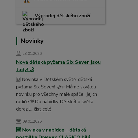
Výprodej dětského zboží
Novinky
23.01.2026
Nová dětská pyžama Six Seven jsou
tady! 🌙
🆕 Novinka v Dětském světě: dětská
pyžama Six Seven! 🌙✨ Máme skvělou
novinku pro všechny malé spáče i jejich
rodiče 💙Do nabídky Dětského světa
dorazil...
číst celé
09.01.2026
🆕 Novinka v nabídce – dětská
postýlka Drewex CLASICO bílá