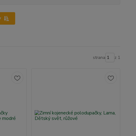
y
strana
z 1