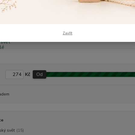
dávanější
Zimní kojenecké polodupačky Dětský svět Lama bílé
Sk
sh
Zavřít
Zimní kojenecké polodupačky Lama, bílé
Kč
Od
adem
ce
ský svět
(15)