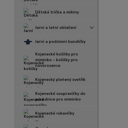
Dětská trička a mikiny
Jarní a letní oblečení
Jarní a podzimní bundičky
Kojenecké košilky pro
miminko – košilky pro
novorozence
Kojenecký pletený svetřík
Kojenecké soupravičky do
porodnice pro miminko
Kojenecké rukavičky