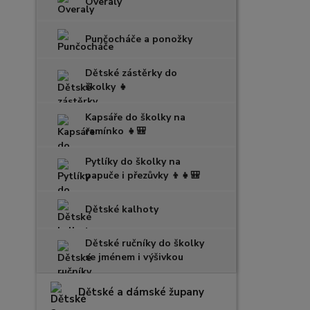
Overaly
Punčocháče a ponožky
Dětské zástěrky do
školky 👧
Kapsáře do školky na
ramínko 👧🎒
Pytlíky do školky na
papuče i přezůvky 👦👧🎒
Dětské kalhoty
Dětské ručníky do školky
se jménem i výšivkou
Dětské a dámské župany