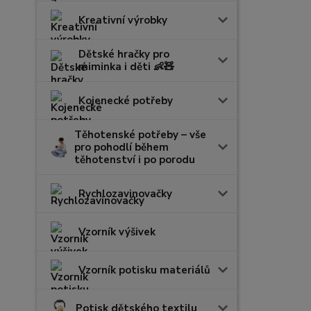
Kreativní výrobky
Dětské hračky pro
miminka i děti 👶🧸
Kojenecké potřeby
Těhotenské potřeby – vše
pro pohodlí během
těhotenství i po porodu
Rychlozavinovačky
Vzorník výšivek
Vzorník potisku materiálů
Potisk dětského textilu