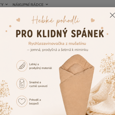
TY
NÁKUPNÍ RÁDCE
Nevíte
Hledat
+420
ojenecké a dětské oblečení
Dětské zimní oblečení
Zimní polodupačk
ké zimní kalhoty pro miminka i 
dupačky
si ujít naši pestrou nabídku a vybírejte
dětské zimní kalhoty
i.
Kojenecké kalhoty
-
polodupačky
- pocházejí přímo z naší
me za jejich maximální kvalitu.
abídky Vám doporučujeme také praktické
dětské jídelní židlič
e krmení Vašeho miminka, jako jsou hrníčky a nádobí či
kojenecké