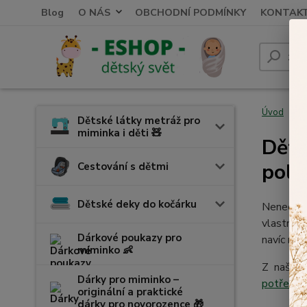
Blog
O NÁS
OBCHODNÍ PODMÍNKY
KONTAK
Úvod
K
Dětské látky metráž pro
miminka i děti 🧸
Děts
polo
Cestování s dětmi
Dětské deky do kočárku
Nenechte 
vlastnost
Dárkové poukazy pro
navíc ručí
miminko 👶
Z naší n
Dárky pro miminko –
potřeby
k
originální a praktické
dárky pro novorozence 🎁