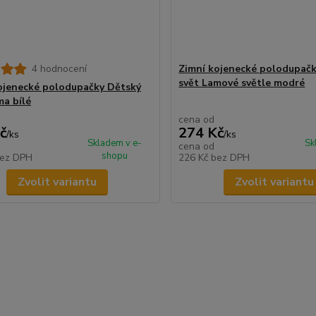
4 hodnocení
Zimní kojenecké polodupač
svět Lamové světle modré
ojenecké polodupačky Dětský
ma bílé
cena od
č
274 Kč
/
ks
/
ks
Skladem v e-
Sk
cena od
shopu
ez DPH
226 Kč
bez DPH
Zvolit variantu
Zvolit variantu