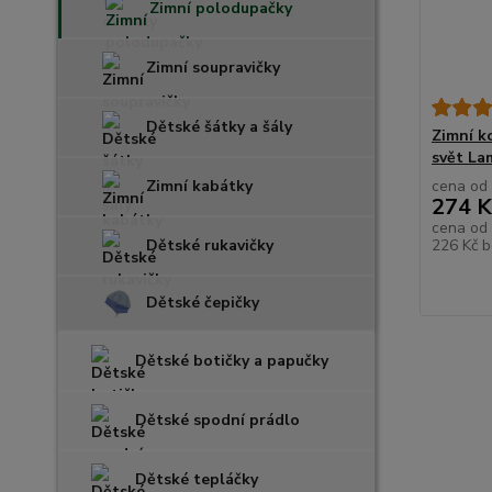
Zimní polodupačky
Zimní soupravičky
Dětské šátky a šály
Zimní k
svět La
Zimní kabátky
cena od
274 K
cena od
Dětské rukavičky
226 Kč
b
Dětské čepičky
Dětské botičky a papučky
Dětské spodní prádlo
Dětské tepláčky