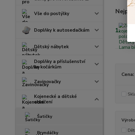
Nejpro
Vše do postýlky
1.
Doplňky k autosedačkám
Dětský nábytek
Doplňky a příslušenství
ke kočárkům
Cena:
Zavinovačky
Skl
Kojenecké a dětské
oblečení
Šatičky
Výrob
Dět
Bryndáčky