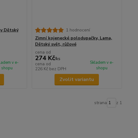
ky Dětský
1 hodnocení
Zimní kojenecké polodupačky, Lama,
Dětský svět, růžové
cena od
274 Kč
/
ks
ladem v e-
Skladem v e-
cena od
shopu
shopu
226 Kč
bez DPH
Zvolit variantu
strana
z 1