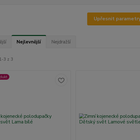
Upřesnit parametr
jší
Nejlevnější
Nejdražší
1-3 z 3
dukt