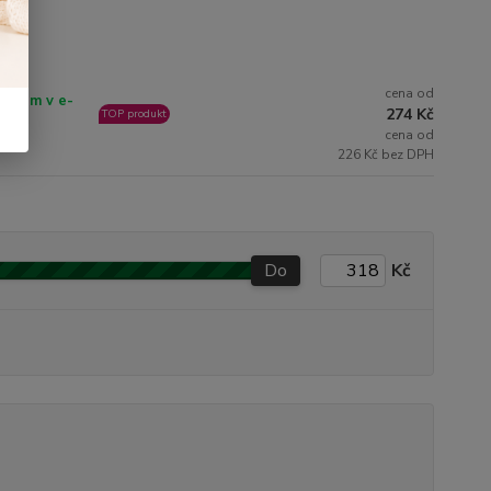
cena od
ladem v e-
274 Kč
TOP produkt
opu
cena od
226 Kč bez DPH
Do
Kč