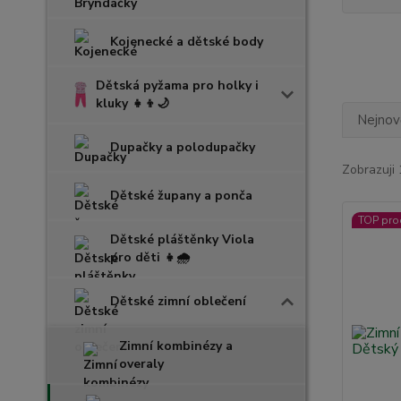
Kojenecké a dětské body
Dětská pyžama pro holky i
kluky 👧👦🌙
Nejnově
Dupačky a polodupačky
Zobrazuji 
Dětské župany a ponča
TOP pro
Dětské pláštěnky Viola
pro děti 👧🌧️
Dětské zimní oblečení
Zimní kombinézy a
overaly