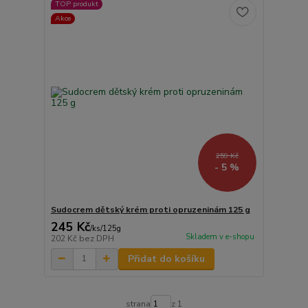
TOP produkt
Akce
259 Kč
- 5 %
Sudocrem dětský krém proti opruzeninám 125 g
245 Kč
/
ks/125g
Skladem v e-shopu
202 Kč
bez DPH
Přidat do košíku
strana
z 1