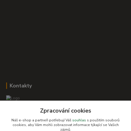
Kontakty
Zpracování cookies
Romana Šebestová
+420 604 278 943
Náš e-shop a partneři potřebují Váš
souhlas
s použitím souborů
cookies, aby Vám mohli zobrazovat informace týkající se Vašich
obchod-detskysvet@seznam.cz
zájmů.