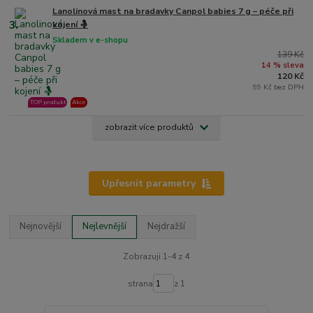
Lanolinová mast na bradavky Canpol babies 7 g – péče při
3.
kojení 🤱
Skladem v e-shopu
139 Kč
14 % sleva
120 Kč
99 Kč bez DPH
TOP produkt
Akce
zobrazit více produktů
Upřesnit parametry
Nejnovější
Nejlevnější
Nejdražší
Zobrazuji 1-4 z 4
strana
z 1