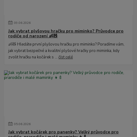
09
.
06
.
2026
Jak vybrat plyšovou hračku pro miminko? Průvodce pro
rodiče od narození 👶🧸
👶🧸 Hledáte první plyšovou hračku pro miminko? Poradíme vám,
jak vybrat bezpečné a kvalitní plyšové hračky pro miminka, kdy
zvolit hračku na kočárek s ...
číst celé
05
.
06
.
2026
Jak vybrat kočárek pro panenky? Velký průvodce pro
rodiče, prarodiče i malé maminky 👧🍼