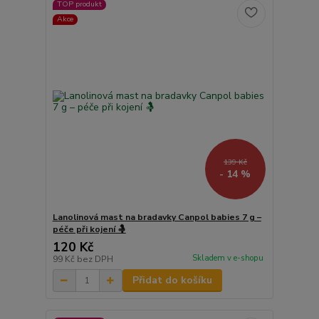
TOP produkt
Akce
139 Kč
- 14 %
Lanolinová mast na bradavky Canpol babies 7 g –
péče při kojení 🤱
120 Kč
Skladem v e-shopu
99 Kč
bez DPH
Přidat do košíku