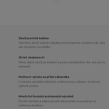
Zboží poctivě balíme
Všechno zboží včetně nábytku kontrolujeme a balíme tak, aby
vše dorazilo v pořádku
25 let zkušeností
Víme, které zboží je kvalitní a proto nenabízíme vše, ale jen to
nejlepší
Možnost výroby na přání zákazníka
U mnoha výrobků nabízíme změnu barvy, výšivky i možnost
výšivek jména
Množství českých prémiových výrobků
České výrobky podporují naši ekonomiku a vyznačují se
světovou kvalitou