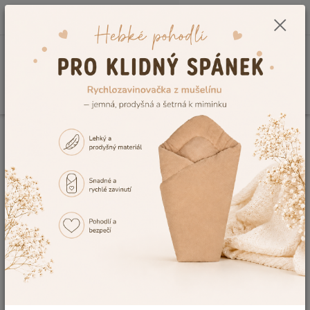
0
ks
CZK
+420 604 278 943
za
0,00 Kč
Menu
Hledat
Úvod
Těhotenské potřeby – vše pro pohodlí během těhotenství i po porodu
Kosmetika pro maminky
Kosmetika pro maminky, Avent
krémy na bradavky
Na eshopu Dětský Svět můžete vybírat nejen výbavičku pro
miminko, ale zapomenout byste neměli také na praktické potřeby
pro maminky, mezi které neodmyslitelně patří právě kvalitní
kosmetika. Nabízíme kosmetiku pro
nastávající i kojící maminky
,
jako například oblíbený krém Avent na
popraskané bradavky
.
Pro Vaše miminko Vám rádi doporučíme šetrnou dětskou