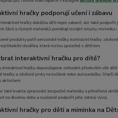
nspiraci pro tvořivé hraní najdete v kategorii
dětské dřevěné hr
aktivní hračky podporují učení i zábavu
nteraktivní hračky dokážou děti nejen zabavit, ale také podpořit j
ch částí a různých materiálů pomáhají rozvíjet smysly, motoriku 
bené produkty patří senzorické knížky, kontrastní hračky, závěsné
multifunkční chodítka, která rostou společně s dítětem.
ybrat interaktivní hračku pro dítě?
u interaktivní hračky doporučujeme zohlednit především věk dítět
é hračky a závěsné prvky na kočárek nebo autosedačku. Starší dět
s aktivitami.
je také kvalita zpracování, bezpečné materiály a přiměřená obtíž
vit na dlouhou dobu a současně podpořit jeho zdravý vývoj.
aktivní hračky pro děti a miminka na Dě