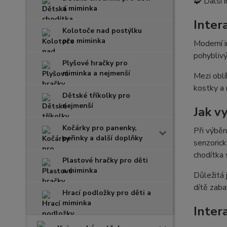
🧩 Další i
a miminka
Inter
Kolotoče nad postýlku
pro miminka
Moderní i
pohyblivý
Plyšové hračky pro
miminka a nejmenší
Mezi oblí
kostky a 
Dětské tříkolky pro
nejmenší
Jak v
Kočárky pro panenky,
Při výběr
peřinky a další doplňky
senzorick
chodítka 
Plastové hračky pro děti
a miminka
Důležitá 
dítě zaba
Hrací podložky pro děti a
miminka
Inter