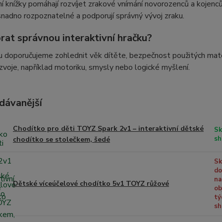
í knížky pomáhají rozvíjet zrakové vnímání novorozenců a kojenců
nadno rozpoznatelné a podporují správný vývoj zraku.
rat správnou interaktivní hračku?
u doporučujeme zohlednit věk dítěte, bezpečnost použitých mater
zvoje, například motoriku, smysly nebo logické myšlení.
dávanější
Chodítko pro děti TOYZ Spark 2v1 – interaktivní dětské
Sk
sh
chodítko se stolečkem, šedé
Sk
do
na
Dětské víceúčelové chodítko 5v1 TOYZ růžové
ob
tý
sh