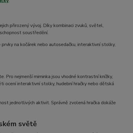
ačky
.
ejich přirozený vývoj. Díky kombinaci zvuků, světel,
i schopnost soustředění.
 prvky na kočárek nebo autosedačku, interaktivní stolky,
e. Pro nejmenší miminka jsou vhodné kontrastní knížky,
i ocení interaktivní stolky, hudební hračky nebo dětská
nost jednotlivých aktivit. Správně zvolená hračka dokáže
tském světě