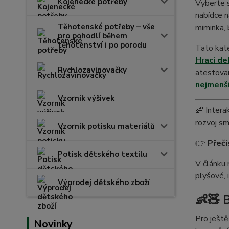
Kojenecké potřeby
Vyberte s
nabídce n
Těhotenské potřeby – vše
miminka, 
pro pohodlí během
těhotenství i po porodu
Tato kate
Hrací de
Rychlozavinovačky
atestov
nejmenš
Vzorník výšivek
👶 Intera
rozvoj sm
Vzorník potisku materiálů
👉
Přečí
Potisk dětského textilu
V článku 
plyšové, 
Výprodej dětského zboží
👶🧸 
Pro ještě
Novinky