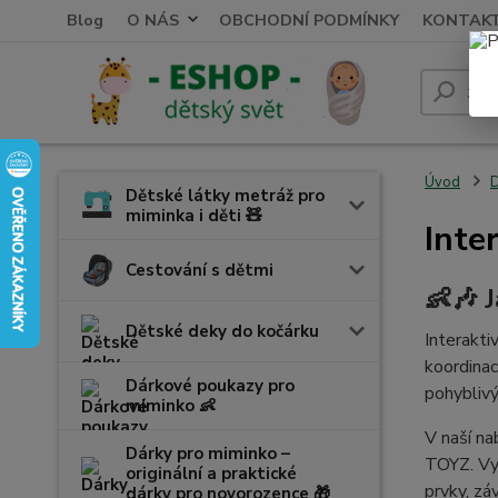
Blog
O NÁS
OBCHODNÍ PODMÍNKY
KONTAK
Úvod
D
Dětské látky metráž pro
miminka i děti 🧸
Inte
Cestování s dětmi
👶🎶 
Dětské deky do kočárku
Interakti
koordinac
Dárkové poukazy pro
pohyblivý
miminko 👶
V naší na
Dárky pro miminko –
TOYZ. Vyb
originální a praktické
prvky, zá
dárky pro novorozence 🎁