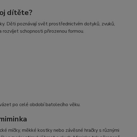
oj dítěte?
iky. Děti poznávají svět prostřednictvím dotyků, zvuků,
a rozvíjet schopnosti přirozenou formou.
ovázet po celé období batolecího věku.
 miminka
rické míčky, měkké kostky nebo závěsné hračky s různými