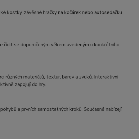
měkké kostky, závěsné hračky na kočárek nebo autosedačku
jeme řídit se doporučeným věkem uvedeným u konkrétního
 různých materiálů, textur, barev a zvuků. Interaktivní
tivně zapojují do hry.
ce pohybů a prvních samostatných kroků. Současně nabízejí