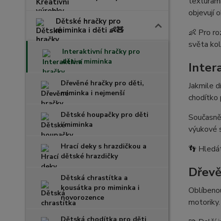
texturami
objevují 
Dětské hračky pro
miminka i děti 👶🧸
👶 Pro ro
světa ko
Interaktivní hračky pro
děti a miminka
Inter
Dřevěné hračky pro děti,
Jakmile d
miminka i nejmenší
chodítko 
Dětské houpačky pro děti
Současně 
i miminka
výukové s
Hrací deky s hrazdičkou a
👣 Hledát
dětské hrazdičky
Dřevě
Dětská chrastítka a
kousátka pro miminka i
Oblíbenou
novorozence
motoriky.
Dětská chodítka pro děti