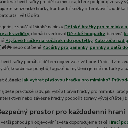
i interaktivní hračky pro děti a miminka, které podporují zdravý v
ajdete senzorické hračky, kontrastní knížky, interaktivní chodítka
batolata i větší děti.
gorie je součástí široké nabídky
Dětské hračky pro miminka a
ky a hrazdičky
, domácí i venkovní
Dětské houpačky
, barevná
k
ané
Plyšové hračky na kočárek i do postýlky
,
Kolotoče nad p
í
👶🚲
nebo oblíbené
Kočárky pro panenky, peřinky a další d
ktivní hračky pomáhají dětem objevovat svět prostřednictvím zvuk
yslů, koordinace pohybů, logického myšlení i jemné motoriky a pat
st článek:
Jak vybrat plyšovou hračku pro miminko? Průvod
najdete praktické rady, jak vybírat první hračky pro miminka, proč
interaktivní nebo závěsné hračky podpořit zdravý vývoj dítěte již
Bezpečný prostor pro každodenní hraní
 větší pohodlí při objevování světa doporučujeme také
Hrací po