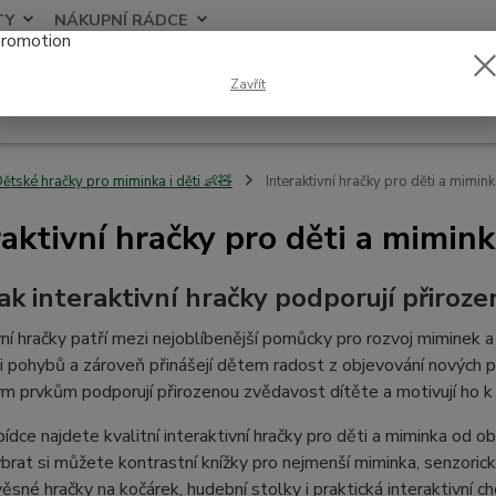
TY
NÁKUPNÍ RÁDCE
Nevíte
Zavřít
Hledat
+420
ětské hračky pro miminka i děti 👶🧸
Interaktivní hračky pro děti a mimin
raktivní hračky pro děti a mimink
Jak interaktivní hračky podporují přiroze
vní hračky patří mezi nejoblíbenější pomůcky pro rozvoj miminek a
i pohybů a zároveň přinášejí dětem radost z objevování nových
m prvkům podporují přirozenou zvědavost dítěte a motivují ho k 
bídce najdete kvalitní interaktivní hračky pro děti a miminka od
rat si můžete kontrastní knížky pro nejmenší miminka, senzorick
věsné hračky na kočárek, hudební stolky i praktická interaktivní ch