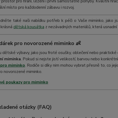
prostor pro hraní, lezení i první samostatné pohyby. Kvalitní hra
eální místo pro každodenní zábavu i rozvoj.
dněte také naši nabídku potřeb k péči o Vaše miminko, jako j
 krásná
dětská kousátka
z nezávadných materiálů, která usnadní 
 dárek pro novorozené miminko 👶
u dětské výbavy, jako jsou froté osušky, oblečení nebo praktic
ní miminka
. Pokud si nejste jistí velikostí, barvou nebo konkr
 pro miminko
. Rodiče si díky nim mohou vybrat přesně to, co je
ro novorozené miminko.
vé poukazy pro miminko
kladené otázky (FAQ)