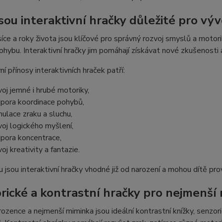
jsou interaktivní hračky důležité pro výv
íce a roky života jsou klíčové pro správný rozvoj smyslů a motor
ohybu. Interaktivní hračky jim pomáhají získávat nové zkušenosti 
ní přínosy interaktivních hraček patří:
voj jemné i hrubé motoriky,
pora koordinace pohybů,
mulace zraku a sluchu,
voj logického myšlení,
pora koncentrace,
oj kreativity a fantazie.
 jsou interaktivní hračky vhodné již od narození a mohou dítě pr
rické a kontrastní hračky pro nejmenší
ozence a nejmenší miminka jsou ideální kontrastní knížky, senzo