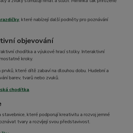
ály a zvuky stimulují hmat a sluch. Miminka tak přirozeně
hrazdičky
, které nabízejí další podněty pro poznávání
tivní objevování
raktivní chodítka a výukové hrací stolky. Interaktivní
amostatné kroky.
 prvků, které dítě zabaví na dlouhou dobu. Hudební a
vání barev, tvarů nebo zvuků.
ská chodítka
.
e
stavebnice, které podporují kreativitu a rozvoj jemné
poznávat tvary a rozvíjejí svou představivost.