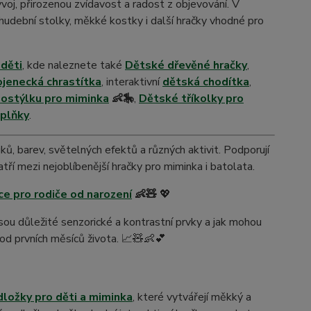
ývoj, přirozenou zvídavost a radost z objevování. V
, hudební stolky, měkké kostky i další hračky vhodné pro
 děti
, kde naleznete také
Dětské dřevěné hračky
,
ojenecká chrastítka
, interaktivní
dětská chodítka
,
ostýlku pro miminka
👶🎠
,
Dětské tříkolky pro
oplňky
.
ů, barev, světelných efektů a různých aktivit. Podporují
ří mezi nejoblíbenější hračky pro miminka i batolata.
ce pro rodiče od narození
👶🧸
💖
 jsou důležité senzorické a kontrastní prvky a jak mohou
 od prvních měsíců života. 📈🧸👶💕
dložky pro děti a miminka
, které vytvářejí měkký a