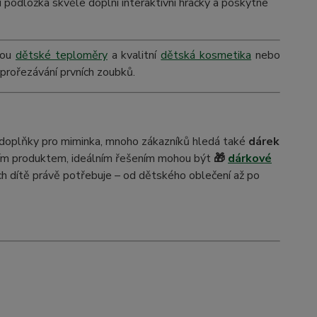
cí podložka skvěle doplní interaktivní hračky a poskytne
sou
dětské teploměry
a kvalitní
dětská kosmetika
nebo
prořezávání prvních zoubků.
ké doplňky pro miminka, mnoho zákazníků hledá také
dárek
étním produktem, ideálním řešením mohou být
🎁
dárkové
jich dítě právě potřebuje – od dětského oblečení až po