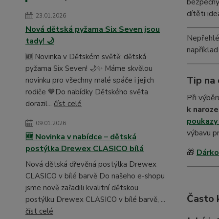
bezpečný 
dítěti id
23.01.2026
Nová dětská pyžama Six Seven jsou
Nepřehlé
tady! 🌙
například
🆕 Novinka v Dětském světě: dětská
pyžama Six Seven! 🌙✨ Máme skvělou
Tip na
novinku pro všechny malé spáče i jejich
rodiče 💙Do nabídky Dětského světa
Při výběr
dorazil...
číst celé
k naroze
poukazy
09.01.2026
výbavu p
🆕 Novinka v nabídce – dětská
postýlka Drewex CLASICO bílá
🎁
Dárko
Nová dětská dřevěná postýlka Drewex
CLASICO v bílé barvě Do našeho e-shopu
jsme nově zařadili kvalitní dětskou
Často 
postýlku Drewex CLASICO v bílé barvě, ...
číst celé