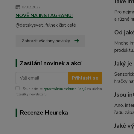
Jaké in
07.02.2022
Pro nejme
NOVĚ NA INSTAGRAMU!
a různé h
@detskysvet_fulnek
číst celé
Od jaké
Zobrazit všechny novinky
Mnoho int
produktu.
Zasílání novinek a akcí
Jaký je
Senzorick
Přihlásit se
hračky na
Souhlasím se
zpracováním osobních údajů
za účelem
Jsou in
rozesílky newsletteru.
Ano, inte
Recenze Heureka
řadu zába
Jaké v