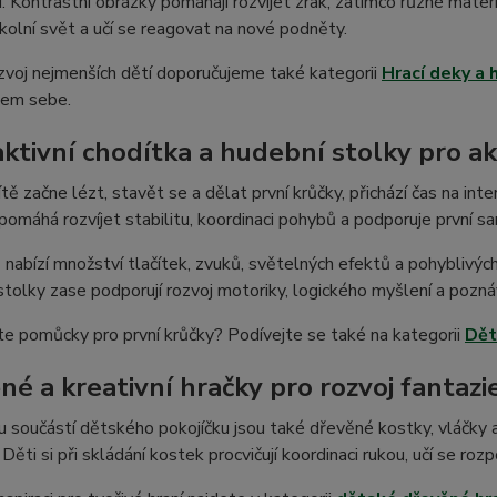
. Kontrastní obrázky pomáhají rozvíjet zrak, zatímco různé materi
okolní svět a učí se reagovat na nové podněty.
zvoj nejmenších dětí doporučujeme také kategorii
Hrací deky a 
lem sebe.
aktivní chodítka a hudební stolky pro ak
ítě začne lézt, stavět se a dělat první krůčky, přichází čas na inte
pomáhá rozvíjet stabilitu, koordinaci pohybů a podporuje první s
nabízí množství tlačítek, zvuků, světelných efektů a pohyblivých
tolky zase podporují rozvoj motoriky, logického myšlení a pozná
e pomůcky pro první krůčky? Podívejte se také na kategorii
Dět
né a kreativní hračky pro rozvoj fantazi
 součástí dětského pokojíčku jsou také dřevěné kostky, vláčky a 
 Děti si při skládání kostek procvičují koordinaci rukou, učí se roz