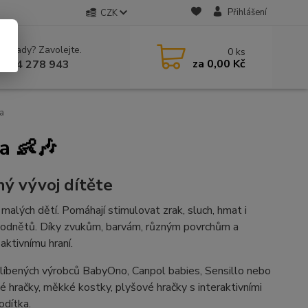
Přihlášení
CZK
 si rady? Zavolejte.
0
ks
za
0,00 Kč
 604 278 943
ka
a 👶🎶
ný vývoj dítěte
 malých dětí. Pomáhají stimulovat zrak, sluch, hmat i
 podnětů. Díky zvukům, barvám, různým povrchům a
aktivnímu hraní.
 oblíbených výrobců BabyOno, Canpol babies, Sensillo nebo
é hračky, měkké kostky, plyšové hračky s interaktivními
odítka.