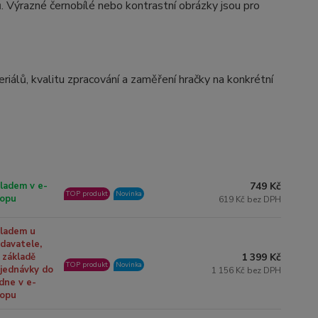
. Výrazné černobílé nebo kontrastní obrázky jsou pro
iálů, kvalitu zpracování a zaměření hračky na konkrétní
749 Kč
ladem v e-
TOP produkt
Novinka
opu
619 Kč bez DPH
ladem u
davatele,
1 399 Kč
 základě
TOP produkt
Novinka
jednávky do
1 156 Kč bez DPH
dne v e-
opu