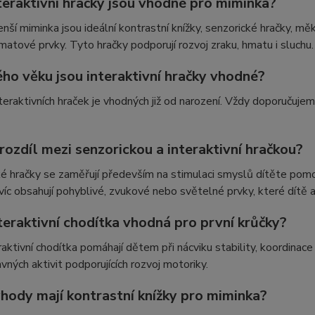
teraktivní hračky jsou vhodné pro miminka?
nší miminka jsou ideální kontrastní knížky, senzorické hračky, 
matové prvky. Tyto hračky podporují rozvoj zraku, hmatu i sluchu.
ho věku jsou interaktivní hračky vhodné?
eraktivních hraček je vhodných již od narození. Vždy doporuču
 rozdíl mezi senzorickou a interaktivní hračkou?
é hračky se zaměřují především na stimulaci smyslů dítěte pomocí
víc obsahují pohyblivé, zvukové nebo světelné prvky, které dítě ak
teraktivní chodítka vhodná pro první krůčky?
raktivní chodítka pomáhají dětem při nácviku stability, koordina
vných aktivit podporujících rozvoj motoriky.
ýhody mají kontrastní knížky pro miminka?