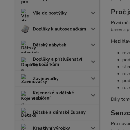
Proč 
Vše do postýlky
První měs
Doplňky k autosedačkám
barev a p
Mezi hlav
Dětský nábytek
roz
Doplňky a příslušenství
pod
ke kočárkům
sti
roz
Zavinovačky
pod
rozv
Kojenecké a dětské
oblečení
Díky tomu
Senzo
Dětské a dámské župany
Pro novor
Kreativní výrobky