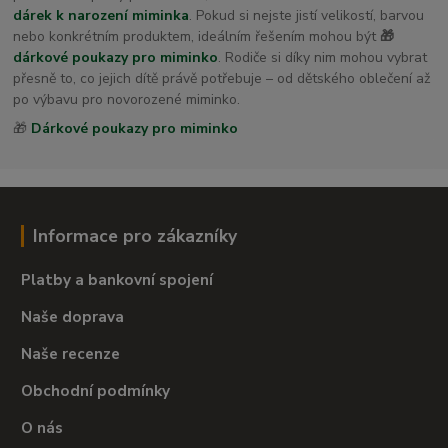
dárek k narození miminka
. Pokud si nejste jistí velikostí, barvou
nebo konkrétním produktem, ideálním řešením mohou být
🎁
dárkové poukazy pro miminko
. Rodiče si díky nim mohou vybrat
přesně to, co jejich dítě právě potřebuje – od dětského oblečení až
po výbavu pro novorozené miminko.
🎁
Dárkové poukazy pro miminko
Informace pro zákazníky
Platby a bankovní spojení
Naše doprava
Naše recenze
Obchodní podmínky
O nás