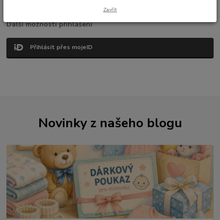
Zavřít
Další možnosti přihlášení
Přihlásit přes mojeID
Novinky z našeho blogu