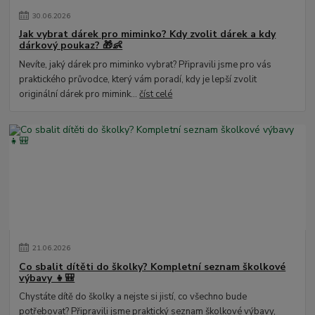
30
.
06
.
2026
Jak vybrat dárek pro miminko? Kdy zvolit dárek a kdy
dárkový poukaz? 🎁👶
Nevíte, jaký dárek pro miminko vybrat? Připravili jsme pro vás
praktického průvodce, který vám poradí, kdy je lepší zvolit
originální dárek pro mimink...
číst celé
21
.
06
.
2026
Co sbalit dítěti do školky? Kompletní seznam školkové
výbavy 👧🎒
Chystáte dítě do školky a nejste si jistí, co všechno bude
potřebovat? Připravili jsme praktický seznam školkové výbavy,