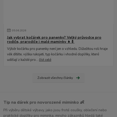
05
.
06
.
2026
Jak vybrat kočárek pro panenky? Velký průvodce pro
rodiče, prarodiče i malé maminky 👧🍼
Výběr kočárku pro panenky není jen o vzhledu. Důležitou roli hraje
věk dítěte, výška rukojeti, typ kočárku i vhodné doplňky, které
udělají z každé pro...
číst celé
Zobrazit všechny články
Tip na dárek pro novorozené miminko 👶
Při výběru dětské výbavy, jako jsou froté osušky, oblečení nebo
praktické doplňky pro miminka, mnoho zákazníků hledá také