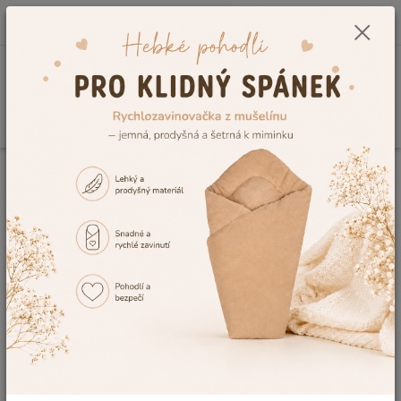
0
ks
CZK
+420 604 278 943
za
0,00 Kč
Menu
Hledat
Přihlášení
Email
*
Heslo
*
Zaslat zapomenuté heslo
Přihlásit se
Ještě nemám účet, chci se
Registrovat