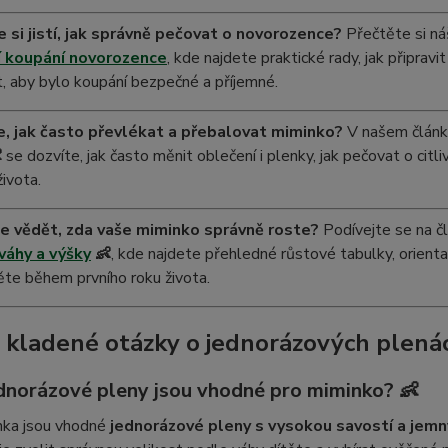
 si jistí, jak správně pečovat o novorozence?
Přečtěte si ná
í koupání novorozence
, kde najdete praktické rady, jak připravi
, aby bylo koupání bezpečné a příjemné.
e, jak často převlékat a přebalovat miminko?
V našem člán

se dozvíte, jak často měnit oblečení i plenky, jak pečovat o citl
života.
e vědět, zda vaše miminko správně roste?
Podívejte se na č
váhy a výšky
👶
, kde najdete přehledné růstové tabulky, orienta
těte během prvního roku života.
 kladené otázky o jednorázových plená
ednorázové pleny jsou vhodné pro miminko? 👶
nka jsou vhodné
jednorázové pleny s vysokou savostí a je