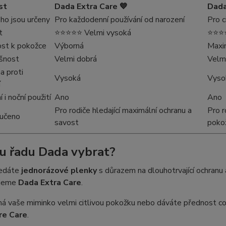
st
Dada Extra Care 💙
Dada
ho jsou určeny
Pro každodenní používání od narození
Pro c
t
⭐⭐⭐⭐⭐ Velmi vysoká
⭐⭐⭐⭐
ost k pokožce
Výborná
Maxi
yšnost
Velmi dobrá
Velm
na proti
Vysoká
Vyso
í
i noční použití
Ano
Ano
Pro rodiče hledající maximální ochranu a
Pro r
učeno
savost
poko
u řadu Dada vybrat?
ledáte
jednorázové plenky
s důrazem na dlouhotrvající ochranu
ujeme
Dada Extra Care
.
má vaše miminko velmi citlivou pokožku nebo dáváte přednost c
re Care
.