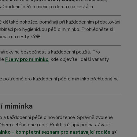
každodenní péči o miminko doma i na cestách.
vé dětské pokožce, pomáhají při každodenním přebalování
mbinaci pro hygienickou péči o miminko. Prohlédněte si
oma i na cesty. 👶💙
í nároky na bezpečnost a každodenní použití. Pro
rie
Pleny pro miminko
, kde objevíte i další varianty
še potřebné pro každodenní péči o miminko přehledně na
í miminka
nko a každodenní péče o novorozence. Správně zvolené
ěhem celého dne i noci. Praktické tipy pro nastávající
inko – kompletní seznam pro nastávající rodiče
👶
.