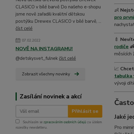
CLASICO v bílé barvě Do našeho e-shopu
👶
Nejste
jsme nově zařadili kvalitní dětskou
pro prvn
postýlku Drewex CLASICO v bílé barvě, ...
nachystat
číst celé
🍼
Nevít
07.02.2022
rodiče

NOVĚ NA INSTAGRAMU!
měsících 
@detskysvet_fulnek
číst celé
📈
Chcet
Zobrazit všechny novinky
tabulka 
vývoji dí
Zasílání novinek a akcí
Často
Přihlásit se
Jaké j
Souhlasím se
zpracováním osobních údajů
za účelem
Pro mimi
rozesílky newsletteru.