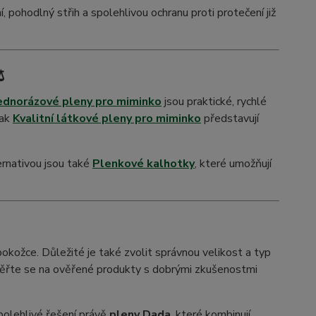
í, pohodlný střih a spolehlivou ochranu proti protečení již
️
ednorázové pleny pro miminko
jsou praktické, rychlé
pak
Kvalitní látkové pleny pro miminko
představují
ernativou jsou také
Plenkové kalhotky
, které umožňují
 pokožce. Důležité je také zvolit správnou velikost a typ
aměřte se na ověřené produkty s dobrými zkušenostmi
polehlivé řešení právě
pleny Dada
, které kombinují