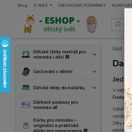
Blog
O NÁS
OBCHODNÍ PODMÍNKY
KONTAK
Úvod
K
Dětské látky metráž pro
miminka i děti 🧸
Dada
Cestování s dětmi
Jedno
Dětské deky do kočárku
V nabídc
Dada pl
Dárkové poukazy pro
miminko 👶
Výběr sp
vysokou s
Dárky pro miminko –
Díky výb
originální a praktické
miminko.
dárky pro novorozence 🎁