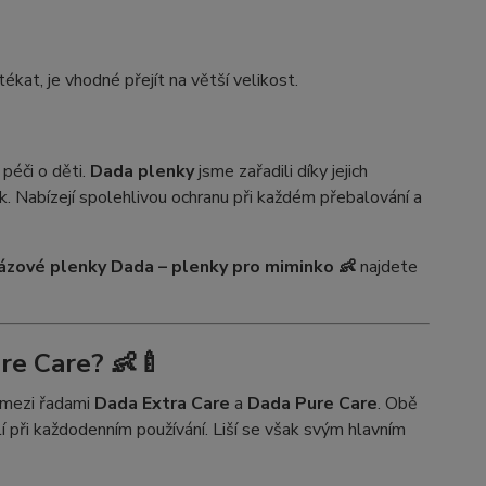
ékat, je vhodné přejít na větší velikost.
péči o děti.
Dada plenky
jsme zařadili díky jejich
k. Nabízejí spolehlivou ochranu při každém přebalování a
ázové plenky Dada – plenky pro miminko 👶
najdete
ure Care? 👶🍼
l mezi řadami
Dada Extra Care
a
Dada Pure Care
. Obě
lí při každodenním používání. Liší se však svým hlavním