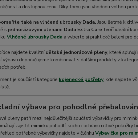
funkčnost a dostupnou cenu. Díky tomu jsou vhodnou volbou pro 
omeňte také na vlhčené ubrousky Dada.
Jsou šetrné k citli
ně s
jednorázovými plenami Dada Extra Care
tvoří ideální ko
dku
Vlhčené ubrousky Dada
a vyberte si praktické balení pro d
bídce najdete kvalitní
dětské jednorázové pleny
, které splňuj
í výbavu doporučujeme kombinovat s dalšími produkty z katego
cích potřeb.
iment je součástí kategorie
kojenecké potřeby
, kde najdete v
ístě.
kladní výbava pro pohodlné přebalován
vé pleny patří mezi nejdůležitější součásti výbavičky pro mimi
máhají zajistit miminku pohodlí, sucho i ochranu citlivé pokožky b
přehled potřebné výbavičky najdete v článku
Výbavička pro mim