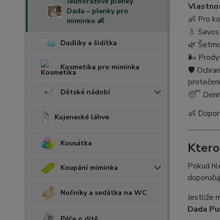
Jednorázové plenky
Vlastno
Dada – plenky pro
👶 Pro ko
miminko 👶
💧 Savos
Dudlíky a šidítka
🌿 Šetrn
🌬️ Prod
Kosmetika pro miminka
🛡️ Ochra
protečen
Dětské nádobí
😴 Denní 
👶 Dopor
Kojenecké láhve
Kousátka
Ktero
Pokud h
Koupání miminka
doporuč
Nočníky a sedátka na WC
Jestliže 
Dada Pu
Péče o dítě