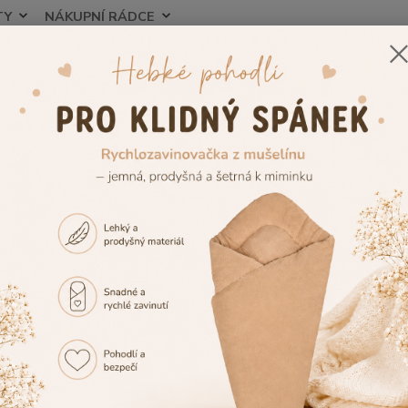
TY
NÁKUPNÍ RÁDCE
Nevíte
Hledat
+420
ojenecké potřeby
Pleny pro miminko
Jednorázové plenky Dada – pl
 plenky – jednorázové plenky p
rázové pleny pro miminko Dada – spoleh
e Dětského světa najdete
jednorázové pleny pro miminko Da
enky
z řad
Dada Extra Care
i
Dada Pure Care
ve velikostech pr
rávných
jednorázových plen pro miminko
patří mezi nejdůležit
avostí, jemným materiálem šetrným k citlivé dětské pokožce a 
ornému poměru ceny a kvality si
Dada plenky
získaly důvěru tis