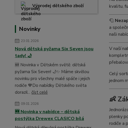
Výprodej dětského zboží
kvalitu, 
🧻
Nezap
a společ
Novinky
naši nabí
23.01.2026
V naší na
Nová dětská pyžama Six Seven jsou
kompletn
tady! 🌙
přebalova
🆕 Novinka v Dětském světě: dětská
pyžama Six Seven! 🌙✨ Máme skvělou
Celý sort
novinku pro všechny malé spáče i jejich
jednom m
rodiče 💙Do nabídky Dětského světa
dorazil...
číst celé
👶 Zá
09.01.2026
Jednorázo
🆕 Novinka v nabídce – dětská
plenky po
postýlka Drewex CLASICO bílá
rodiče a 
Nová dětská dřevěná postýlka Drewex