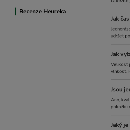
Důležité 
Recenze Heureka
Jak ča
Jednorázo
udržet po
Jak vyb
Velikost 
vlhkost. 
Jsou j
Ano, kval
pokožku d
Jaký je