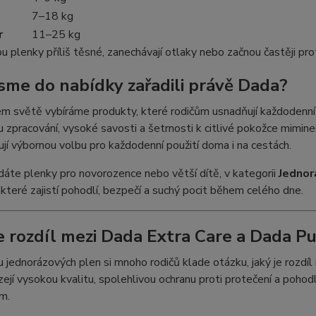
7–18 kg
r
11–25 kg
u plenky příliš těsné, zanechávají otlaky nebo začnou častěji prot
jsme do nabídky zařadili právě Dada?
 světě vybíráme produkty, které rodičům usnadňují každodenní 
u zpracování, vysoké savosti a šetrnosti k citlivé pokožce mimine
jí výbornou volbu pro každodenní použití doma i na cestách.
dáte plenky pro novorozence nebo větší dítě, v kategorii
Jednor
, které zajistí pohodlí, bezpečí a suchý pocit během celého dne.
je rozdíl mezi Dada Extra Care a Dada P
u jednorázových plen si mnoho rodičů klade otázku, jaký je rozdí
zejí vysokou kvalitu, spolehlivou ochranu proti protečení a pohod
m.