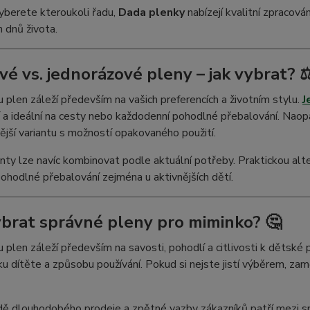
vyberete kteroukoli řadu,
Dada plenky
nabízejí kvalitní zpracován
h dnů života.
vé vs. jednorázové pleny – jak vybrat? ⚖
u plen záleží především na vašich preferencích a životním stylu.
J
í a ideální na cesty nebo každodenní pohodlné přebalování. Nao
ější variantu s možností opakovaného použití.
nty lze navíc kombinovat podle aktuální potřeby. Praktickou alt
pohodlné přebalování zejména u aktivnějších dětí.
ybrat správné pleny pro miminko? 🤔
u plen záleží především na savosti, pohodlí a citlivosti k dětské
u dítěte a způsobu používání. Pokud si nejste jistí výběrem, z
dě dlouhodobého prodeje a zpětné vazby zákazníků patří mezi s