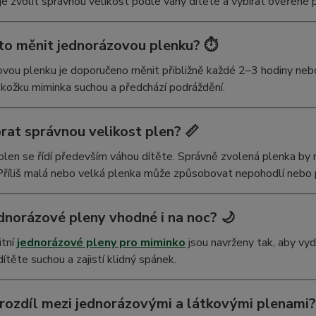
je zvolit správnou velikost podle váhy dítěte a vybírat ověřené 
sto měnit jednorázovou plenku? ⏱️
vou plenku je doporučeno měnit přibližně každé 2–3 hodiny neb
kožku miminka suchou a předchází podráždění.
rat správnou velikost plen? 📏
plen se řídí především váhou dítěte. Správně zvolená plenka by
Příliš malá nebo velká plenka může způsobovat nepohodlí nebo 
ednorázové pleny vhodné i na noc? 🌙
itní
jednorázové pleny pro miminko
jsou navrženy tak, aby vydr
ítěte suchou a zajistí klidný spánek.
 rozdíl mezi jednorázovými a látkovými plenami?