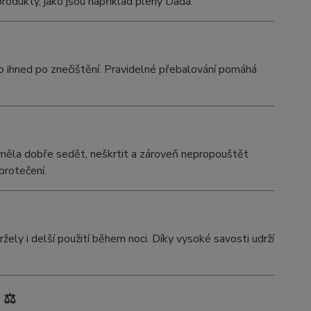
produkty, jako jsou například pleny Dada.
o ihned po znečištění. Pravidelné přebalování pomáhá
 měla dobře sedět, neškrtit a zároveň nepropouštět
protečení.
žely i delší použití během noci. Díky vysoké savosti udrží
 ⚖️