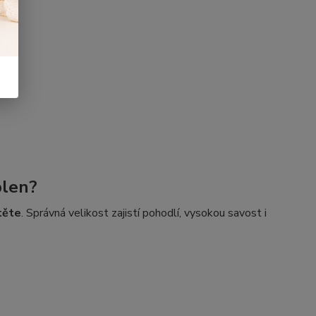
plen?
těte
. Správná velikost zajistí pohodlí, vysokou savost i