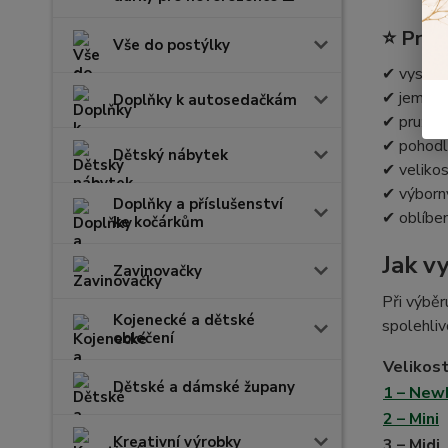
⭐ Proč 
Vše do postýlky
✔ vysoká 
✔ jemný a
Doplňky k autosedačkám
✔ pružné 
✔ pohodln
Dětský nábytek
✔ velikos
✔ výborný
Doplňky a příslušenství
✔ oblíben
ke kočárkům
Jak v
Zavinovačky
Při výběr
Kojenecké a dětské
spolehliv
oblečení
Velikos
Dětské a dámské župany
1 – New
2 – Mini
Kreativní výrobky
3 – Midi