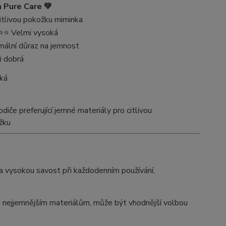
 Pure Care 💚
itlivou pokožku miminka
⭐ Velmi vysoká
mální důraz na jemnost
i dobrá
ká
odiče preferující jemné materiály pro citlivou
žku
 a vysokou savost při každodenním používání,
o nejjemnějším materiálům, může být vhodnější volbou