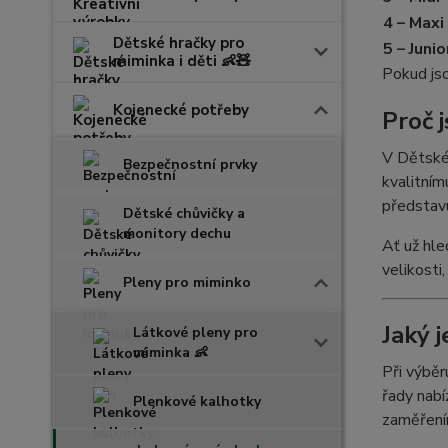
4 – Maxi
Dětské hračky pro
5 – Junio
miminka i děti 👶🧸
Pokud jso
Kojenecké potřeby
Proč 
V Dětském
Bezpečnostní prvky
kvalitním
představu
Dětské chůvičky a
monitory dechu
Ať už hle
velikosti
Pleny pro miminko
Jaký 
Látkové pleny pro
miminka 👶
Při výběr
řady nabí
Plenkové kalhotky
zaměření