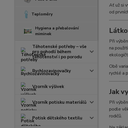
Ať už si 
od prvníc
Teploměry
Hygiena a přebalování
Látko
miminek
Při výběr
Těhotenské potřeby – vše
na použit
pro pohodlí během
ekologičt
těhotenství i po porodu
Obě varia
Rychlozavinovačky
rychlé a 
Vzorník výšivek
Jak v
Při výběr
Vzorník potisku materiálů
podle věk
rodičů.
Potisk dětského textilu
Na zákla