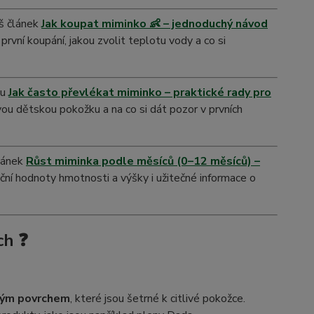
š článek
Jak koupat miminko 👶 – jednoduchý návod
t první koupání, jakou zvolit teplotu vody a co si
ku
Jak často převlékat miminko – praktické rady pro
ivou dětskou pokožku a na co si dát pozor v prvních
lánek
Růst miminka podle měsíců (0–12 měsíců) –
ční hodnoty hmotnosti a výšky i užitečné informace o
ch ❓
mným povrchem
, které jsou šetrné k citlivé pokožce.