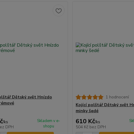
polštář Dětský svět Hnízdo
1 hodnocení
rémové
Kojící polštář Dětský svět H
minky šedé
č
610 Kč
Skladem v e-
Sk
/
ks
/
ks
shopu
ez DPH
504 Kč
bez DPH