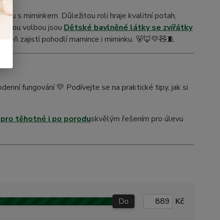
nku s miminkem. Důležitou roli hraje kvalitní potah,
íbenou volbou jsou
Dětské bavlněné látky se zvířátky
zároveň zajistí pohodlí mamince i miminku. 🐻🦊💛🧸🧵
enní fungování 💛 Podívejte se na praktické tipy, jak si
 pro těhotné i po porodu
skvělým řešením pro úlevu
Do
Kč