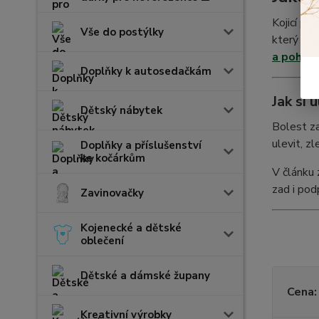
Kojicí po
Vše do postýlky
který by 
a pohád
Doplňky k autosedačkám
Jak si 
Dětský nábytek
Bolest za
ulevit, z
Doplňky a příslušenství
ke kočárkům
V článku 
zad i pod
Zavinovačky
Kojenecké a dětské
oblečení
Dětské a dámské župany
Cena:
Kreativní výrobky