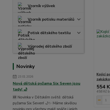
Vzorník výšivek
Vzorník potisku materiálů
Potisk dětského textilu
Výprodej dětského zboží
Novinky
Kojící 
23.01.2026
zakázko
Nová dětská pyžama Six Seven jsou
554 K
tady! 🌙
458 Kč
b
🆕 Novinka v Dětském světě: dětská
pyžama Six Seven! 🌙✨ Máme skvělou
novinku pro všechny malé spáče i jejich