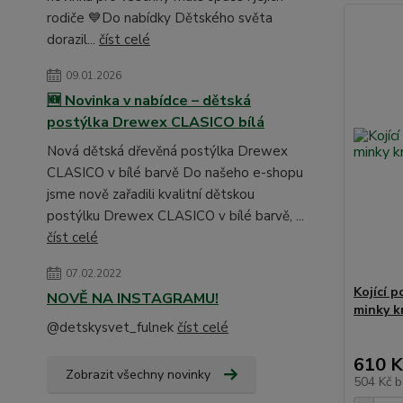
rodiče 💙Do nabídky Dětského světa
dorazil...
číst celé
09.01.2026
🆕 Novinka v nabídce – dětská
postýlka Drewex CLASICO bílá
Nová dětská dřevěná postýlka Drewex
CLASICO v bílé barvě Do našeho e-shopu
jsme nově zařadili kvalitní dětskou
postýlku Drewex CLASICO v bílé barvě, ...
číst celé
07.02.2022
Kojící 
NOVĚ NA INSTAGRAMU!
minky k
@detskysvet_fulnek
číst celé
610 K
Zobrazit všechny novinky
504 Kč
b