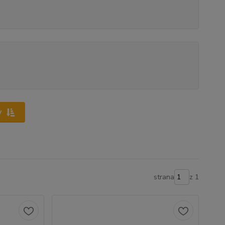
y
strana
z 1