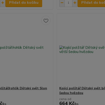
Přidat do košíku
Přidat do ko
olštář/rohlík Dětský svět Slon
Kojící polštář Dětský svět bíl
šedou hvězdou
cena od
č
664 Kč
/
ks
/
ks