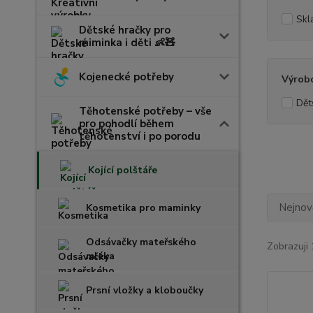
Skl
Dětské hračky pro
miminka i děti 👶🧸
Kojenecké potřeby
Výrob
Dět
Těhotenské potřeby – vše
pro pohodlí během
těhotenství i po porodu
Kojící polštáře
Nejnově
Kosmetika pro maminky
Odsávačky mateřského
Zobrazuji 
mléka
Prsní vložky a kloboučky