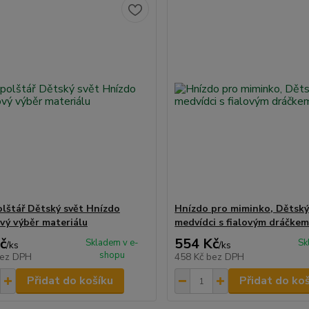
polštář Dětský svět Hnízdo
Hnízdo pro miminko, Dětský
vý výběr materiálu
medvídci s fialovým dráčke
č
554 Kč
Skladem v e-
Sk
/
ks
/
ks
shopu
ez DPH
458 Kč
bez DPH
Přidat do košíku
Přidat do ko