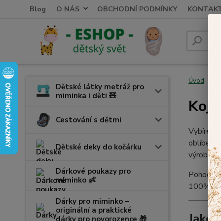
Blog
O NÁS
OBCHODNÍ PODMÍNKY
KONTAK
Úvod
T
Dětské látky metráž pro
miminka i děti 🧸
Kojí
Cestování s dětmi
Vybírejte
oblíben
Dětské deky do kočárku
výrobky, 
Dárkové poukazy pro
Pohodlné
miminko 👶
100% bav
Dárky pro miminko –
originální a praktické
Jaké 
dárky pro novorozence 🎁