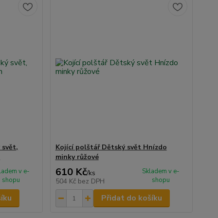
 svět,
Kojící polštář Dětský svět Hnízdo
m
minky růžové
610 Kč
ladem v e-
Skladem v e-
/
ks
shopu
shopu
504 Kč
bez DPH
šíku
Přidat do košíku