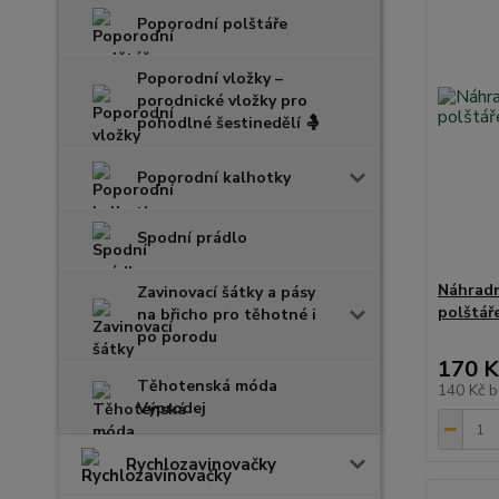
Poporodní polštáře
Poporodní vložky –
porodnické vložky pro
pohodlné šestinedělí 🤱
Poporodní kalhotky
Spodní prádlo
Náhradn
Zavinovací šátky a pásy
polštář
na břicho pro těhotné i
po porodu
170 K
Těhotenská móda
140 Kč
b
Výprodej
Rychlozavinovačky