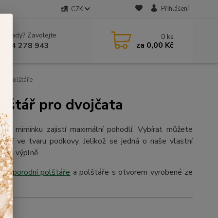
Přihlášení
CZK
 si rady? Zavolejte.
0
ks
za
0,00 Kč
 604 278 943
ící polštáře
olštář pro dvojčata
m
a miminku zajistí maximální pohodlí. Vybírat můžete
jení ve tvaru podkovy. Jelikož se jedná o naše vlastní
druh výplně.
cí
poporodní polštáře
a polštáře s otvorem vyrobené ze
