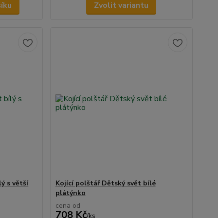
šíku
Zvolit variantu
ý s větší
Kojící polštář Dětský svět bílé
plátýnko
cena od
708 Kč
/
ks