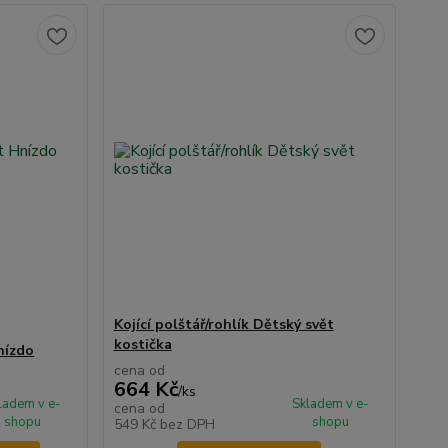
Kojící polštář/rohlík Dětský svět
kostička
nízdo
cena od
664 Kč
/
ks
ladem v e-
Skladem v e-
cena od
shopu
shopu
549 Kč
bez DPH