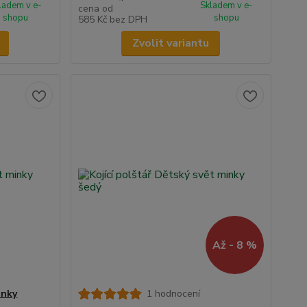
ladem v e-
Skladem v e-
cena od
shopu
shopu
585 Kč
bez DPH
Zvolit variantu
Až - 8 %
inky
1 hodnocení