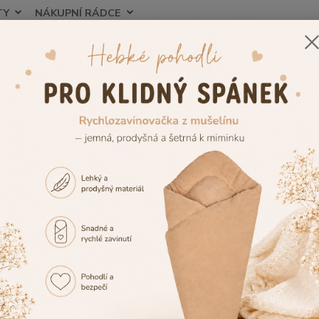
TY
NÁKUPNÍ RÁDCE
Nevíte
Hledat
+420
ěhotenské potřeby – vše pro pohodlí během těhotenství i po porodu
Koj
cí polštáře pro miminko i kojící p
 populární kojící polštáře, které ulehčí Vašim
bolavým zádů
é
kojící polštáře
pro dvojčata a další praktické polštáře na ko
můžete si vybrat nejen některý z mnoha vzorů povlaků, ale také 
, nebolestné sezení v poporodním čase Vám zajistí naše seda
lněného plátýnka s výplňí z polystyrénových kuliček.
látky jsou vhodné na kojicí polštáře? 👶