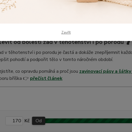
lštář je praktickým pomocníkem během těhotenství, kojení i odpoči
měl být příjemný na dotek, prodyšný a snadno udržovatelný. Obl
kovými motivy
, které dodají kojicímu polštáři krásný vzhled a 
Zavřít
ulevit od bolesti zad v těhotenství i po porodu 🤰
d v těhotenství i po porodu je častá a dokáže znepříjemnit každod
lepšit pohodlí a podpořit tělo v tomto náročném období.
zjistíte, co opravdu pomáhá a proč jsou
zavinovací pásy a šátky
poru bříška 👉
přečíst článek
Kč
Od