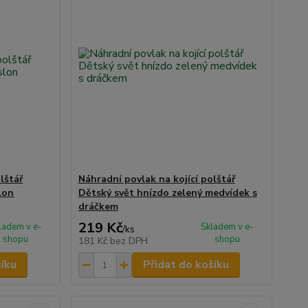
lštář
Náhradní povlak na kojící polštář
lon
Dětský svět hnízdo zelený medvídek s
dráčkem
219 Kč
ladem v e-
Skladem v e-
/
ks
shopu
shopu
181 Kč
bez DPH
šíku
Přidat do košíku