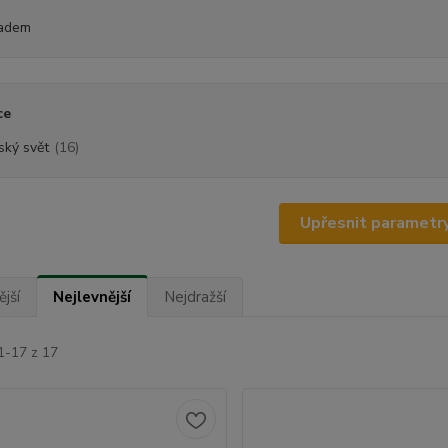
adem
ce
ský svět
(16)
Upřesnit parametr
jší
Nejlevnější
Nejdražší
1-17 z 17