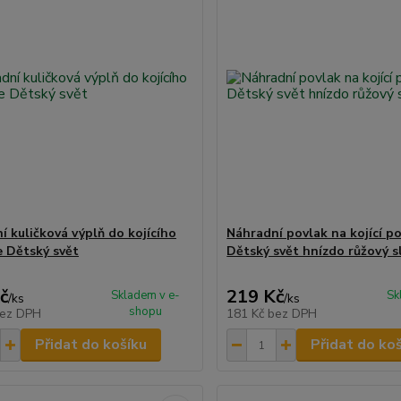
í kuličková výplň do kojícího
Náhradní povlak na kojící po
e Dětský svět
Dětský svět hnízdo růžový s
č
219 Kč
Skladem v e-
Sk
/
ks
/
ks
shopu
ez DPH
181 Kč
bez DPH
Přidat do košíku
Přidat do ko