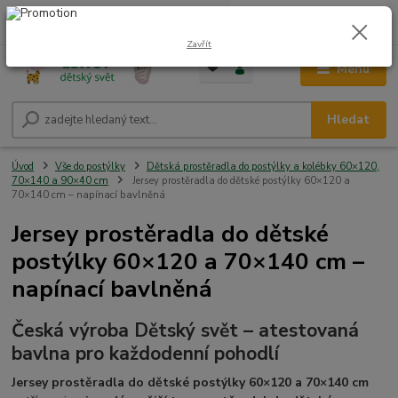
0
ks
CZK
+420 604 278 943
za
0,00 Kč
Zavřít
Menu
Hledat
Úvod
Vše do postýlky
Dětská prostěradla do postýlky a kolébky 60×120,
70×140 a 90×40 cm
Jersey prostěradla do dětské postýlky 60×120 a
70×140 cm – napínací bavlněná
Jersey prostěradla do dětské
postýlky 60×120 a 70×140 cm –
napínací bavlněná
Česká výroba Dětský svět – atestovaná
bavlna pro každodenní pohodlí
Jersey prostěradla do dětské postýlky 60×120 a 70×140 cm