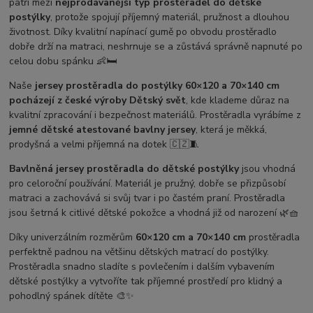
patří mezi
nejprodávanější typ prostěradel do dětské
postýlky
, protože spojují příjemný materiál, pružnost a dlouhou
životnost. Díky kvalitní napínací gumě po obvodu prostěradlo
dobře drží na matraci, neshrnuje se a zůstává správně napnuté po
celou dobu spánku 👶🛏️
Naše
jersey prostěradla do postýlky 60×120 a 70×140 cm
pocházejí z české výroby Dětský svět
, kde klademe důraz na
kvalitní zpracování i bezpečnost materiálů. Prostěradla vyrábíme z
jemné dětské atestované bavlny jersey
, která je měkká,
prodyšná a velmi příjemná na dotek 🇨🇿🧵
Bavlněná jersey prostěradla do dětské postýlky
jsou vhodná
pro celoroční používání. Materiál je pružný, dobře se přizpůsobí
matraci a zachovává si svůj tvar i po častém praní. Prostěradla
jsou šetrná k citlivé dětské pokožce a vhodná již od narození 🌿🧺
Díky univerzálním rozměrům
60×120 cm a 70×140 cm
prostěradla
perfektně padnou na většinu dětských matrací do postýlky.
Prostěradla snadno sladíte s povlečením i dalším vybavením
dětské postýlky a vytvoříte tak příjemné prostředí pro klidný a
pohodlný spánek dítěte 🎨✨