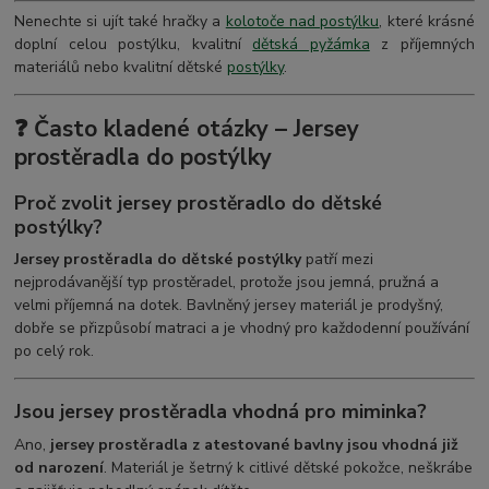
Nenechte si ujít také hračky a
kolotoče nad postýlku
, které krásné
doplní celou postýlku, kvalitní
dětská pyžámka
z příjemných
materiálů nebo kvalitní dětské
postýlky
.
❓ Často kladené otázky – Jersey
prostěradla do postýlky
Proč zvolit jersey prostěradlo do dětské
postýlky?
Jersey prostěradla do dětské postýlky
patří mezi
nejprodávanější typ prostěradel, protože jsou jemná, pružná a
velmi příjemná na dotek. Bavlněný jersey materiál je prodyšný,
dobře se přizpůsobí matraci a je vhodný pro každodenní používání
po celý rok.
Jsou jersey prostěradla vhodná pro miminka?
Ano,
jersey prostěradla z atestované bavlny jsou vhodná již
od narození
. Materiál je šetrný k citlivé dětské pokožce, neškrábe