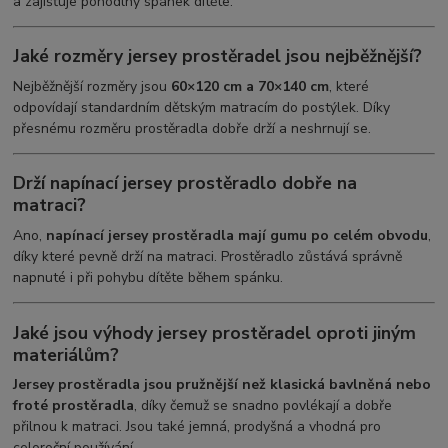
a zajišťuje pohodlný spánek dítěte.
Jaké rozměry jersey prostěradel jsou nejběžnější?
Nejběžnější rozměry jsou
60×120 cm a 70×140 cm
, které
odpovídají standardním dětským matracím do postýlek. Díky
přesnému rozměru prostěradla dobře drží a neshrnují se.
Drží napínací jersey prostěradlo dobře na
matraci?
Ano,
napínací jersey prostěradla mají gumu po celém obvodu
,
díky které pevně drží na matraci. Prostěradlo zůstává správně
napnuté i při pohybu dítěte během spánku.
Jaké jsou výhody jersey prostěradel oproti jiným
materiálům?
Jersey prostěradla jsou pružnější než klasická bavlněná nebo
froté prostěradla
, díky čemuž se snadno povlékají a dobře
přilnou k matraci. Jsou také jemná, prodyšná a vhodná pro
celoroční používání.