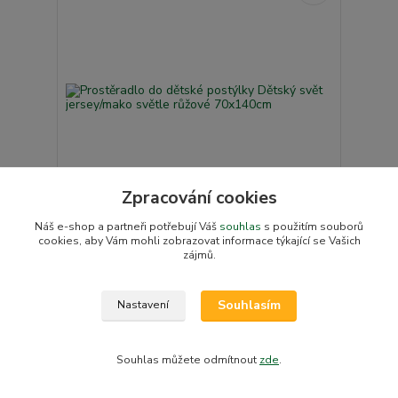
Zpracování cookies
Náš e-shop a partneři potřebují Váš
souhlas
s použitím souborů
cookies, aby Vám mohli zobrazovat informace týkající se Vašich
Prostěradlo do dětské postýlky Dětský svět
zájmů.
jersey/mako světle růžové 70x140cm
245 Kč
/
ks
Skladem v e-shopu
202 Kč
bez DPH
Souhlasím
Nastavení
Přidat do košíku
Souhlas můžete odmítnout
zde
.