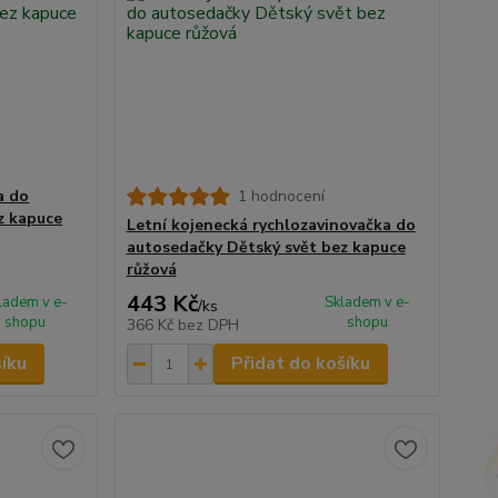
a do
1 hodnocení
z kapuce
Letní kojenecká rychlozavinovačka do
autosedačky Dětský svět bez kapuce
růžová
443 Kč
ladem v e-
Skladem v e-
/
ks
shopu
shopu
366 Kč
bez DPH
šíku
Přidat do košíku