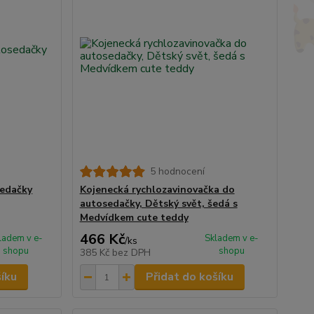
5 hodnocení
sedačky
Kojenecká rychlozavinovačka do
autosedačky, Dětský svět, šedá s
Medvídkem cute teddy
466 Kč
ladem v e-
Skladem v e-
/
ks
shopu
shopu
385 Kč
bez DPH
šíku
Přidat do košíku