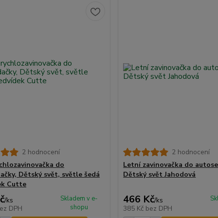
2 hodnocení
2 hodnocení
ychlozavinovačka do
Letní zavinovačka do autos
ačky, Dětský svět, světle šedá
Dětský svět Jahodová
k Cutte
č
466 Kč
Skladem v e-
Sk
/
ks
/
ks
shopu
ez DPH
385 Kč
bez DPH