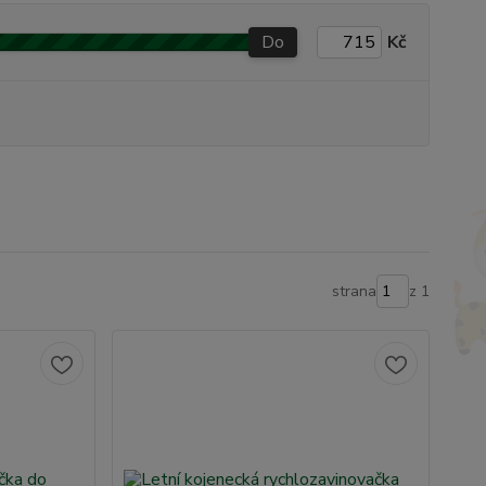
Do
Kč
strana
z 1