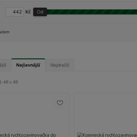
Kč
Od
adem
jší
Nejlevnější
Nejdražší
1-48 z 48