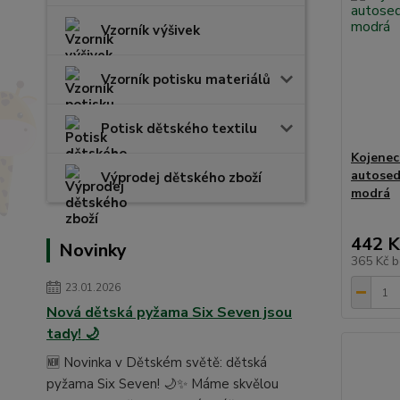
Vzorník výšivek
Vzorník potisku materiálů
Potisk dětského textilu
Kojenec
autosed
Výprodej dětského zboží
modrá
442 K
Novinky
365 Kč
b
23.01.2026
Nová dětská pyžama Six Seven jsou
tady! 🌙
🆕 Novinka v Dětském světě: dětská
pyžama Six Seven! 🌙✨ Máme skvělou