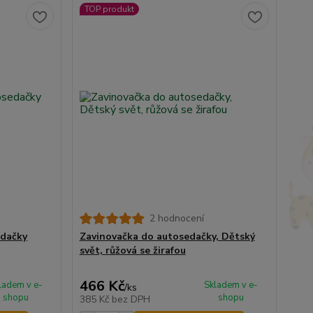
TOP produkt
2 hodnocení
edačky
Zavinovačka do autosedačky, Dětský
svět, růžová se žirafou
466 Kč
ladem v e-
Skladem v e-
/
ks
shopu
shopu
385 Kč
bez DPH