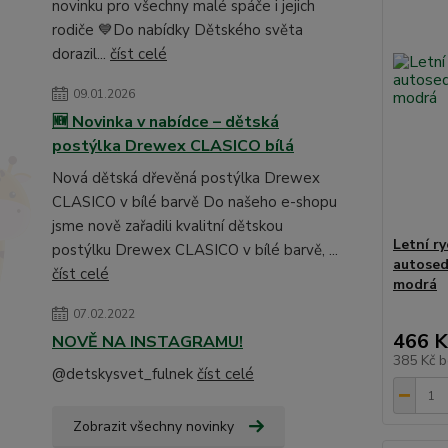
novinku pro všechny malé spáče i jejich
rodiče 💙Do nabídky Dětského světa
dorazil...
číst celé
09.01.2026
🆕 Novinka v nabídce – dětská
postýlka Drewex CLASICO bílá
Nová dětská dřevěná postýlka Drewex
CLASICO v bílé barvě Do našeho e-shopu
jsme nově zařadili kvalitní dětskou
Letní r
postýlku Drewex CLASICO v bílé barvě, ...
autosed
číst celé
modrá
07.02.2022
466 K
NOVĚ NA INSTAGRAMU!
385 Kč
b
@detskysvet_fulnek
číst celé
Zobrazit všechny novinky