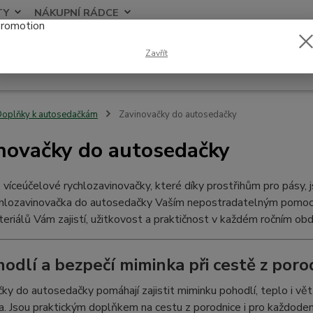
TY
NÁKUPNÍ RÁDCE
Nevíte
Zavřít
Hledat
+420
oplňky k autosedačkám
Zavinovačky do autosedačky
novačky do autosedačky
, víceúčelové rychlozavinovačky, které díky prostřihům pro pásy, 
chlozavinovačka do autosedačky Vaším nepostradatelným pomocn
eriálů Vám zajistí, užitkovost a praktičnost v každém ročním obd
hodlí a bezpečí miminka při cestě z poro
ky do autosedačky pomáhají zajistit miminku pohodlí, teplo i vě
a. Jsou praktickým doplňkem na cestu z porodnice i pro každode