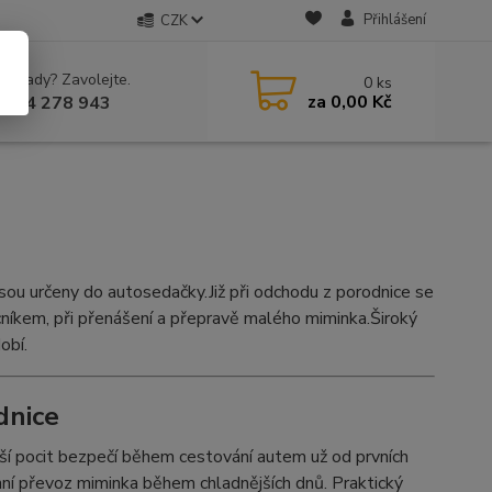
Přihlášení
CZK
 si rady? Zavolejte.
0
ks
za
0,00 Kč
 604 278 943
jsou určeny do autosedačky.Již při odchodu z porodnice se
íkem, při přenášení a přepravě malého miminka.Široký
obí.
dnice
tší pocit bezpečí během cestování autem už od prvních
nní převoz miminka během chladnějších dnů. Praktický