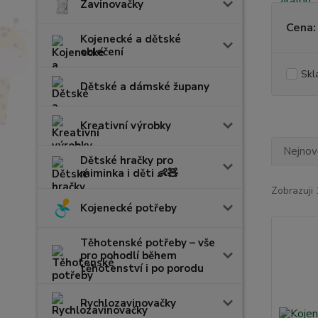
Zavinovačky
Cena:
Kojenecké a dětské
oblečení
Skl
Dětské a dámské župany
Kreativní výrobky
Nejnově
Dětské hračky pro
miminka i děti 👶🧸
Zobrazuji 
Kojenecké potřeby
Těhotenské potřeby – vše
pro pohodlí během
těhotenství i po porodu
Rychlozavinovačky