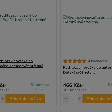
ychlozavinovačka do
4 hodnocení
ačky Dětský svět středně
Rychlozavinovačka do auto
Dětský svět zelená
č
466 Kč
Skladem v e-
Sk
/
ks
/
ks
shopu
ez DPH
385 Kč
bez DPH
Přidat do košíku
Přidat do ko