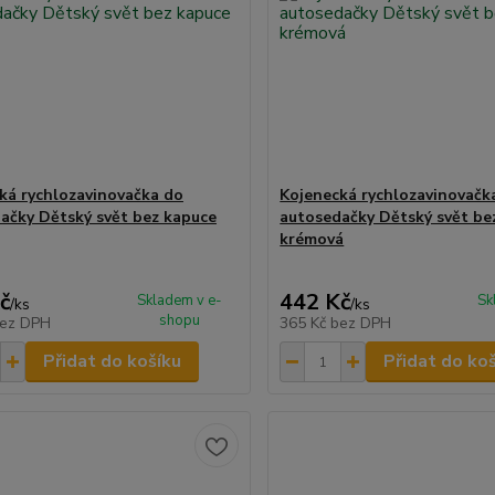
ká rychlozavinovačka do
Kojenecká rychlozavinovačk
ačky Dětský svět bez kapuce
autosedačky Dětský svět be
krémová
č
442 Kč
Skladem v e-
Sk
/
ks
/
ks
shopu
ez DPH
365 Kč
bez DPH
Přidat do košíku
Přidat do ko