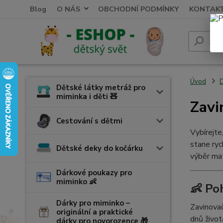
Blog
O NÁS
OBCHODNÍ PODMÍNKY
KONTAK
Úvod
D
Dětské látky metráž pro
miminka i děti 🧸
Zavi
Cestování s dětmi
Vybírejte
stane ry
Dětské deky do kočárku
výběr mat
Dárkové poukazy pro
miminko 👶
👶 Po
Dárky pro miminko –
Zavinovač
originální a praktické
dnů život
dárky pro novorozence 🎁