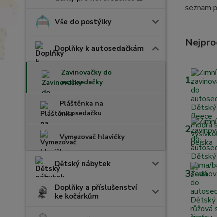
seznam p
Vše do postýlky
Nejpro
Doplňky k autosedačkám
Zavinovačky do
1.
autosedačky
Pláštěnka na
autosedačku
2.
Vymezovač hlavičky
Dětský nábytek
3.
Doplňky a příslušenství
ke kočárkům