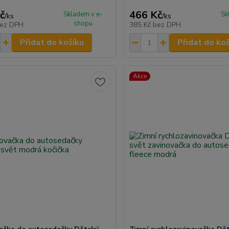
č
466 Kč
Skladem v e-
Sk
/
ks
/
ks
shopu
ez DPH
385 Kč
bez DPH
Přidat do košíku
Přidat do ko
Akce