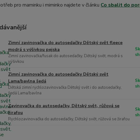
otřeb pro maminku i miminko najdete v článku
Co sbalit do po
dávanější
Zimní zavinovačka do autosedačky Dětský svět fleece
Sk
modrá s výšivkou pejska
sh
Zimní zavinovačka/fusak do autosedačky, Dětský svět, modrá s
výšivkou
Zimní zavinovačka do autosedačky Dětský svět
Sk
Lama/bavlna šedá
sh
Dětská zimní rychlozavinovačka Dětský svět i do autosedačky,
šedá Lama/bavlna
Zavinovačka do autosedačky, Dětský svět, růžová se
Sk
žirafou
sh
Rychlozavinovačka do autosedačky, Dětský svět, růžová se žirafou