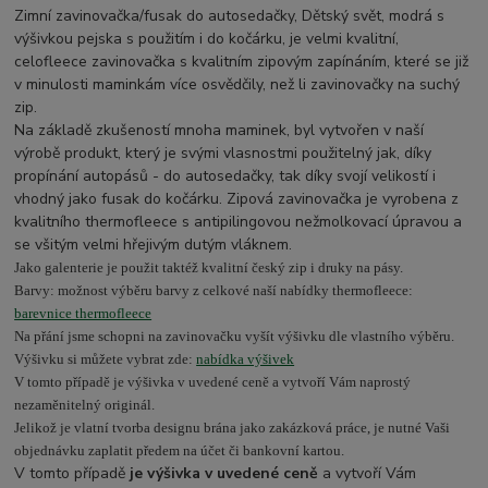
Zimní zavinovačka/fusak do autosedačky, Dětský svět, modrá s
výšivkou pejska s použitím i do kočárku, je velmi kvalitní,
celofleece zavinovačka s kvalitním zipovým zapínáním, které se již
v minulosti maminkám více osvědčily, než li zavinovačky na suchý
zip.
Na základě zkušeností mnoha maminek, byl vytvořen v naší
výrobě produkt, který je svými vlasnostmi použitelný jak, díky
propínání autopásů - do autosedačky, tak díky svojí velikostí i
vhodný jako fusak do kočárku. Zipová zavinovačka je vyrobena z
kvalitního thermofleece s antipilingovou nežmolkovací úpravou a
se všitým velmi hřejivým dutým vláknem.
Jako galenterie je použit taktéž kvalitní český zip i druky na pásy.
Barvy: možnost výběru barvy z celkové naší nabídky thermofleece:
barevnice thermofleece
Na přání jsme schopni na zavinovačku vyšít výšivku dle vlastního výběru.
Výšivku si můžete vybrat zde:
nabídka výšivek
V tomto případě je výšivka v uvedené ceně a vytvoří Vám naprostý
nezaměnitelný originál.
Jelikož je vlatní tvorba designu brána jako zakázková práce, je nutné Vaši
objednávku zaplatit předem na účet či bankovní kartou.
V tomto případě
je výšivka v uvedené ceně
a vytvoří Vám