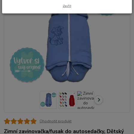
Zavřít
Ohodnotit produkt
Zimní zavinovačka/fusak do autosedačky, Dětský