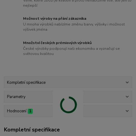
Víme, které zboží je kvalitní a proto nenabízíme vše, ale jen to
nejlepší
Možnost výroby na přání zákazníka
U mnoha výrobků nabízíme změnu barvy, výšivky i možnost
výšivek jména
Množství českých prémiových výrobků
České výrobky podporují naši ekonomiku a vyznačují se
světovou kvalitou
Kompletní specifikace
Parametry
Hodnocení
1
Kompletní specifikace