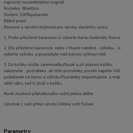
naprostý nezaměnitelný originál.
Rozměry: 90x40cm
Složení: 100%polyester
Běžné praní
Barevné a výrobní možnosti pro výrobu vlastního vzoru:
1. Podle přiložené barevnice si vyberte barvu materiálu fleece
2. Dle přiložené barevnice, nebo v hlavní nabídce ...výšivky.... si
vyberte výšivku, a pouvažujte nad barvou vyšívací nitě.
3. Do košíku vložte zavinovačku/fusak a při placení košíku
naleznete ...poznámku...do této poznámky, prosím napište Váš
požadavek na barvu a výšivku.Poznámky respektujeme, a mají
větší váhu, než li zboží v košíku.
Nově: možnost příplatkového vyšití jména dítěte.
Výrobek z naší přímé výroby Dětský svět Fulnek
Parametry