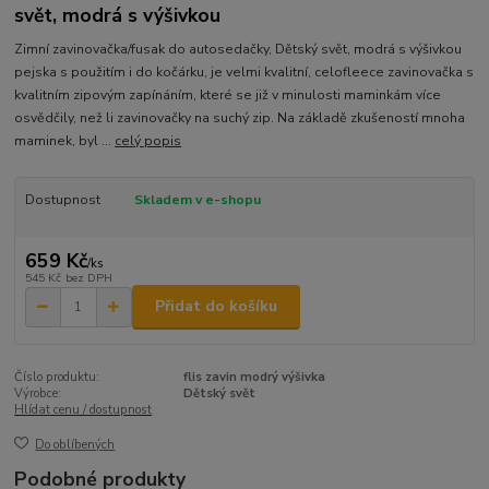
svět, modrá s výšivkou
Zimní zavinovačka/fusak do autosedačky, Dětský svět, modrá s výšivkou
pejska s použitím i do kočárku, je velmi kvalitní, celofleece zavinovačka s
kvalitním zipovým zapínáním, které se již v minulosti maminkám více
osvědčily, než li zavinovačky na suchý zip. Na základě zkušeností mnoha
maminek, byl ...
celý popis
Dostupnost
Skladem v e-shopu
659 Kč
/
ks
545 Kč
bez DPH
Přidat do košíku
Číslo produktu:
flis zavin modrý výšivka
Výrobce:
Dětský svět
Hlídat cenu / dostupnost
Do oblíbených
Podobné produkty