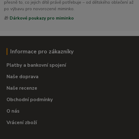
přesně to, co jejich dítě právě potřebuje – od dětského oblečení až
po výbavu pro novorozené miminko.
🎁
Dárkové poukazy pro miminko
Informace pro zákazníky
Platby a bankovní spojení
Naše doprava
Naše recenze
Obchodní podmínky
O nás
Vrácení zboží