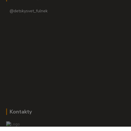
@detskysvet_fulnek
Kontakty