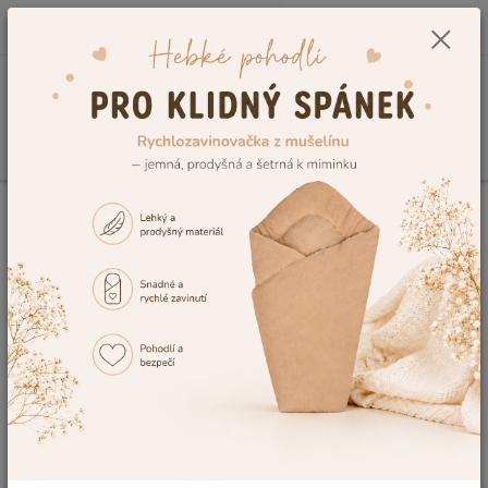
0
ks
CZK
+420 604 278 943
za
0,00 Kč
Menu
Hledat
Úvod
Doplňky k autosedačkám
Zavinovačky do autosedačky
Zimní
zavinovačka do autosedačky Dětský svět fleece modrá s výšivkou pejska
Zimní zavinovačka do
autosedačky Dětský svět fleece
modrá s výšivkou pejska
TOP produkt