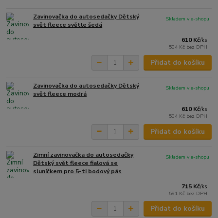
Zavinovačka do autosedačky Dětský
Skladem v e-shopu
svět fleece světle šedá
610 Kč
/
ks
504 Kč
bez DPH
Přidat do košíku
Zavinovačka do autosedačky Dětský
Skladem v e-shopu
svět fleece modrá
610 Kč
/
ks
504 Kč
bez DPH
Přidat do košíku
Zimní zavinovačka do autosedačky
Skladem v e-shopu
Dětský svět fleece fialová se
sluníčkem pro 5-ti bodový pás
715 Kč
/
ks
591 Kč
bez DPH
Přidat do košíku