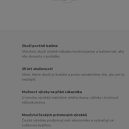
Zboží poctivě balíme
Všechno zboží včetně nábytku kontrolujeme a balíme tak, aby
vše dorazilo v pořádku
25 let zkušeností
Víme, které zboží je kvalitní a proto nenabízíme vše, ale jen to
nejlepší
Možnost výroby na přání zákazníka
U mnoha výrobků nabízíme změnu barvy, výšivky i možnost
výšivek jména
Množství českých prémiových výrobků
České výrobky podporují naši ekonomiku a vyznačují se
světovou kvalitou