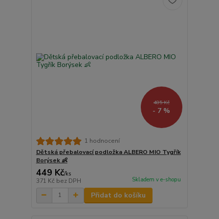
485 Kč
- 7 %
1 hodnocení
Dětská přebalovací podložka ALBERO MIO Tygřík
Borýsek 👶
449 Kč
/
ks
Skladem v e-shopu
371 Kč
bez DPH
Přidat do košíku