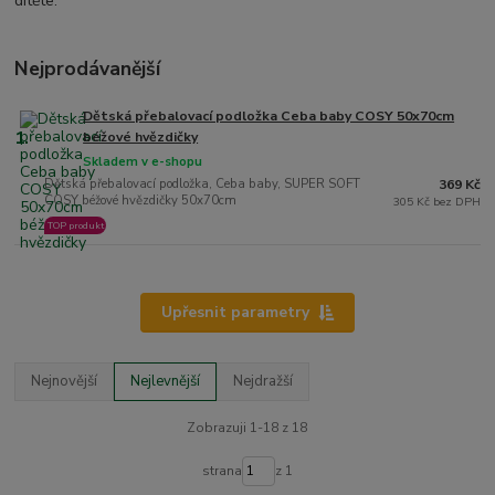
dítěte.
Nejprodávanější
Dětská přebalovací podložka Ceba baby COSY 50x70cm
1.
béžové hvězdičky
Skladem v e-shopu
Dětská přebalovací podložka, Ceba baby, SUPER SOFT
369 Kč
COSY béžové hvězdičky 50x70cm
305 Kč bez DPH
TOP produkt
Upřesnit parametry
Nejnovější
Nejlevnější
Nejdražší
Zobrazuji 1-18 z 18
strana
z 1