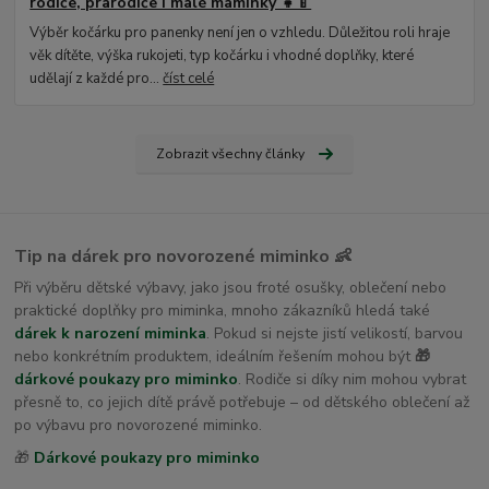
rodiče, prarodiče i malé maminky 👧🍼
Výběr kočárku pro panenky není jen o vzhledu. Důležitou roli hraje
věk dítěte, výška rukojeti, typ kočárku i vhodné doplňky, které
udělají z každé pro...
číst celé
Zobrazit všechny články
Tip na dárek pro novorozené miminko 👶
Při výběru dětské výbavy, jako jsou froté osušky, oblečení nebo
praktické doplňky pro miminka, mnoho zákazníků hledá také
dárek k narození miminka
. Pokud si nejste jistí velikostí, barvou
nebo konkrétním produktem, ideálním řešením mohou být
🎁
dárkové poukazy pro miminko
. Rodiče si díky nim mohou vybrat
přesně to, co jejich dítě právě potřebuje – od dětského oblečení až
po výbavu pro novorozené miminko.
🎁
Dárkové poukazy pro miminko