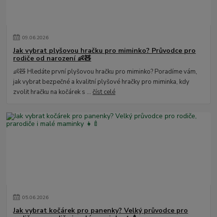
09
.
06
.
2026
Jak vybrat plyšovou hračku pro miminko? Průvodce pro
rodiče od narození 👶🧸
👶🧸 Hledáte první plyšovou hračku pro miminko? Poradíme vám,
jak vybrat bezpečné a kvalitní plyšové hračky pro miminka, kdy
zvolit hračku na kočárek s ...
číst celé
05
.
06
.
2026
Jak vybrat kočárek pro panenky? Velký průvodce pro