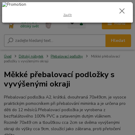
0
ks
CZK
+420 604 278 943
za
0,00 Kč
Zavřít
Menu
Hledat
Úvod
Dětský nábytek
Přebalovací podložky
Měkké přebalovací
podložky s vyvýšenými okraji
Měkké přebalovací podložky s
vyvýšenými okraji
Přebalovací podložka A2, krátká, dvouhraná 70x49cm, je vysoce
praktickým pomocníkem při přebalování miminka a je určena pro
děti do 12 měsíců.Přebalovací podložka je vyrobena z
bezftalátového 100% PVC a zataveným dutým vláknem.
Rozměr 70x49 cm a tloušťkou cca 2cm se dvěma vyvýšenými
okraji do výšky cca 9cm, sloužící jako zábrana, proti přetočení