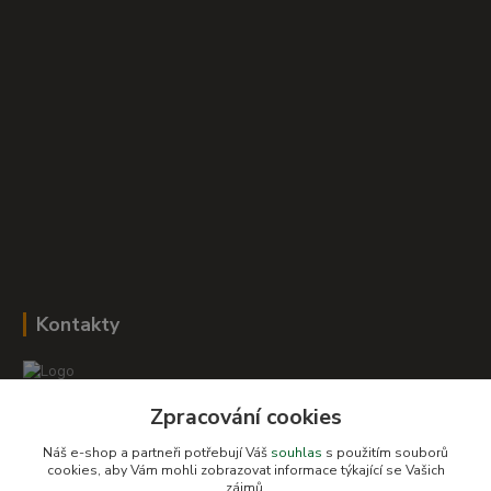
Kontakty
Zpracování cookies
Romana Šebestová
+420 604 278 943
Náš e-shop a partneři potřebují Váš
souhlas
s použitím souborů
cookies, aby Vám mohli zobrazovat informace týkající se Vašich
zájmů.
obchod-detskysvet@seznam.cz