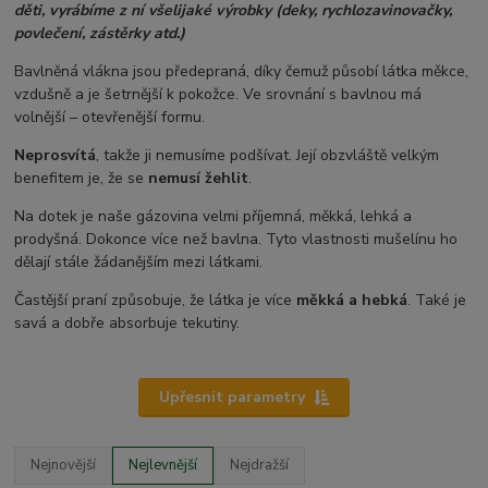
děti, vyrábíme z ní všelijaké výrobky (deky, rychlozavinovačky,
povlečení, zástěrky atd.)
Bavlněná vlákna jsou předepraná, díky čemuž působí látka měkce,
vzdušně a je šetrnější k pokožce. Ve srovnání s bavlnou má
volnější – otevřenější formu.
Neprosvítá
, takže ji nemusíme podšívat. Její obzvláště velkým
benefitem je, že se
nemusí žehlit
.
Na dotek je naše gázovina velmi příjemná, měkká, lehká a
prodyšná. Dokonce více než bavlna. Tyto vlastnosti mušelínu ho
dělají stále žádanějším mezi látkami.
Častější praní způsobuje, že látka je více
měkká a hebká
. Také je
savá a dobře absorbuje tekutiny.
Upřesnit parametry
Nejnovější
Nejlevnější
Nejdražší