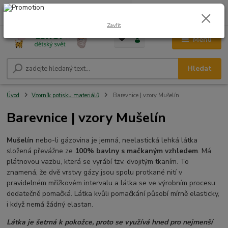
0
ks
CZK
+420 604 278 943
za
0,00 Kč
Zavřít
Menu
Hledat
Úvod
Vzorník potisku materiálů
Barevnice | vzory Mušelín
Barevnice | vzory Mušelín
Mušelín
nebo-li gázovina je jemná, neelastická lehká látka
složená převážne ze
100% bavlny s mačkaným vzhledem
. Má
plátnovou vazbu, která se vyrábí tzv. dvojitým tkaním. To
znamená, že dvě vrstvy gázy jsou spolu protkané nití v
pravidelném mřížkovém intervalu a látka se ve výrobním procesu
dodatečně pomačká. Látka kvůli pomačkání působí mírně elasticky,
i když nemá žádný elastan.
Látka je šetrná k pokožce, proto se využívá hned pro nejmenší