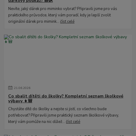
dárkový poukaz? 🎁👶
Nevíte, jaký dárek pro miminko vybrat? Připravili jsme pro vás
praktického průvodce, který vám poradí, kdy je lepší zvolit
originální dárek pro mimink...
číst celé
21
.
06
.
2026
Co sbalit dítěti do školky? Kompletní seznam školkové
výbavy 👧🎒
Chystáte dítě do školky a nejste si jistí, co všechno bude
potřebovat? Připravili jsme praktický seznam školkové výbavy,
který vám pomůže na nic důlež...
číst celé