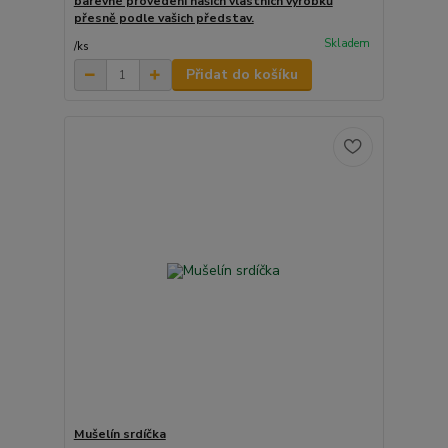
barevné provedení našich vlastních výrobků
přesně podle vašich představ.
Skladem
/
ks
Přidat do košíku
Mušelín srdíčka