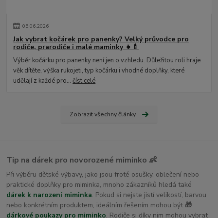
05
.
06
.
2026
Jak vybrat kočárek pro panenky? Velký průvodce pro
rodiče, prarodiče i malé maminky 👧🍼
Výběr kočárku pro panenky není jen o vzhledu. Důležitou roli hraje
věk dítěte, výška rukojeti, typ kočárku i vhodné doplňky, které
udělají z každé pro...
číst celé
Zobrazit všechny články
Tip na dárek pro novorozené miminko 👶
Při výběru dětské výbavy, jako jsou froté osušky, oblečení nebo
praktické doplňky pro miminka, mnoho zákazníků hledá také
dárek k narození miminka
. Pokud si nejste jistí velikostí, barvou
nebo konkrétním produktem, ideálním řešením mohou být
🎁
dárkové poukazy pro miminko
. Rodiče si díky nim mohou vybrat