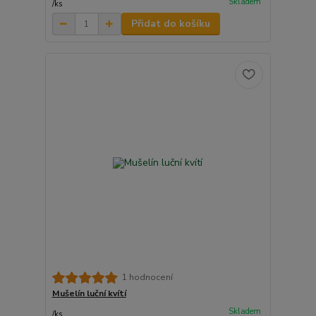
Skladem
/
ks
Přidat do košíku
1 hodnocení
Mušelín luční kvítí
Skladem
/
ks