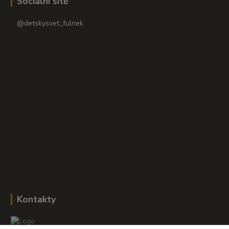
Sociální sítě
@detskysvet_fulnek
Kontakty