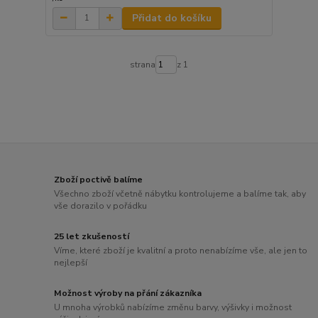
Přidat do košíku
strana
z 1
Zboží poctivě balíme
Všechno zboží včetně nábytku kontrolujeme a balíme tak, aby
vše dorazilo v pořádku
25 let zkušeností
Víme, které zboží je kvalitní a proto nenabízíme vše, ale jen to
nejlepší
Možnost výroby na přání zákazníka
U mnoha výrobků nabízíme změnu barvy, výšivky i možnost