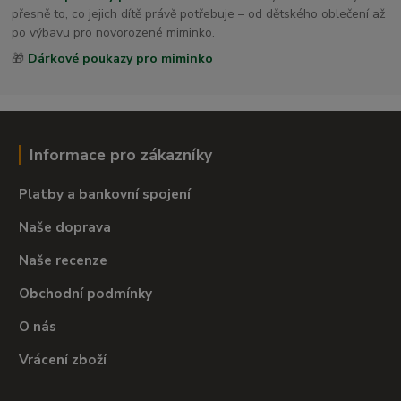
přesně to, co jejich dítě právě potřebuje – od dětského oblečení až
po výbavu pro novorozené miminko.
🎁
Dárkové poukazy pro miminko
Informace pro zákazníky
Platby a bankovní spojení
Naše doprava
Naše recenze
Obchodní podmínky
O nás
Vrácení zboží