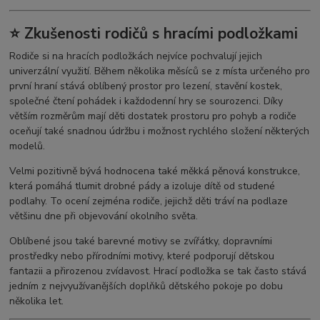
⭐ Zkušenosti rodičů s hracími podložkami
Rodiče si na hracích podložkách nejvíce pochvalují jejich
univerzální využití. Během několika měsíců se z místa určeného pro
první hraní stává oblíbený prostor pro lezení, stavění kostek,
společné čtení pohádek i každodenní hry se sourozenci. Díky
větším rozměrům mají děti dostatek prostoru pro pohyb a rodiče
oceňují také snadnou údržbu i možnost rychlého složení některých
modelů.
Velmi pozitivně bývá hodnocena také měkká pěnová konstrukce,
která pomáhá tlumit drobné pády a izoluje dítě od studené
podlahy. To ocení zejména rodiče, jejichž děti tráví na podlaze
většinu dne při objevování okolního světa.
Oblíbené jsou také barevné motivy se zvířátky, dopravními
prostředky nebo přírodními motivy, které podporují dětskou
fantazii a přirozenou zvídavost. Hrací podložka se tak často stává
jedním z nejvyužívanějších doplňků dětského pokoje po dobu
několika let.