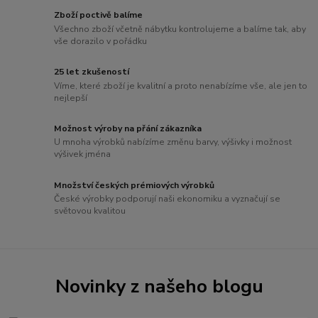
Zboží poctivě balíme
Všechno zboží včetně nábytku kontrolujeme a balíme tak, aby
vše dorazilo v pořádku
25 let zkušeností
Víme, které zboží je kvalitní a proto nenabízíme vše, ale jen to
nejlepší
Možnost výroby na přání zákazníka
U mnoha výrobků nabízíme změnu barvy, výšivky i možnost
výšivek jména
Množství českých prémiových výrobků
České výrobky podporují naši ekonomiku a vyznačují se
světovou kvalitou
Novinky z našeho blogu