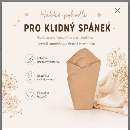
0
ks
CZK
+420 604 278 943
za
0,00 Kč
Menu
Hledat
Úvod
Dětské hračky pro miminka i děti 👶🧸
Hrací podložky pro děti a
miminka
Hrací podložky pro děti a miminka
👶🧸
🧸 Jak vybrat hrací podložku pro miminko i
větší děti?
Hrací podložka pro miminko
vytváří bezpečný a pohodlný
prostor pro první objevování světa. Měkký povrch chrání dítě před
chladem od podlahy, tlumí drobné nárazy a poskytuje dostatek
místa pro první přetáčení, pasení koníčků, lezení i první krůčky.