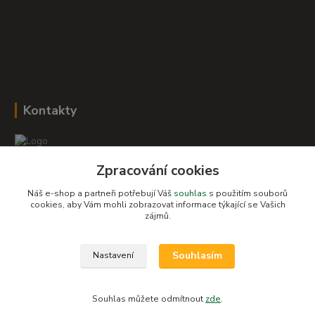
Kontakty
Zpracování cookies
Romana Šebestová
+420 604 278 943
Náš e-shop a partneři potřebují Váš
souhlas
s použitím souborů
cookies, aby Vám mohli zobrazovat informace týkající se Vašich
zájmů.
obchod-detskysvet@seznam.cz
Souhlasím
Nastavení
Souhlas můžete odmítnout
zde
.
Vytvořeno na
Eshop-rychle.cz