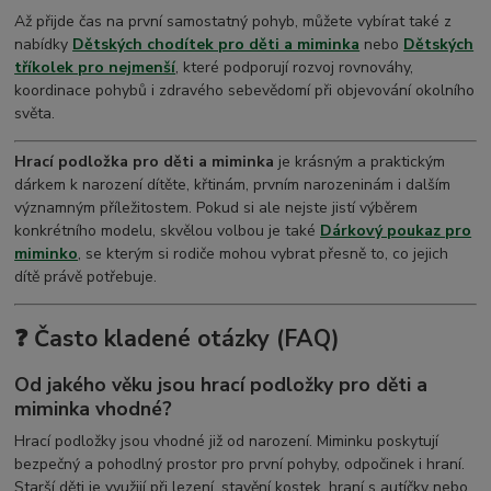
Až přijde čas na první samostatný pohyb, můžete vybírat také z
nabídky
Dětských chodítek pro děti a miminka
nebo
Dětských
tříkolek pro nejmenší
, které podporují rozvoj rovnováhy,
koordinace pohybů i zdravého sebevědomí při objevování okolního
světa.
Hrací podložka pro děti a miminka
je krásným a praktickým
dárkem k narození dítěte, křtinám, prvním narozeninám i dalším
významným příležitostem. Pokud si ale nejste jistí výběrem
konkrétního modelu, skvělou volbou je také
Dárkový poukaz pro
miminko
, se kterým si rodiče mohou vybrat přesně to, co jejich
dítě právě potřebuje.
❓ Často kladené otázky (FAQ)
Od jakého věku jsou hrací podložky pro děti a
miminka vhodné?
Hrací podložky jsou vhodné již od narození. Miminku poskytují
bezpečný a pohodlný prostor pro první pohyby, odpočinek i hraní.
Starší děti je využijí při lezení, stavění kostek, hraní s autíčky nebo