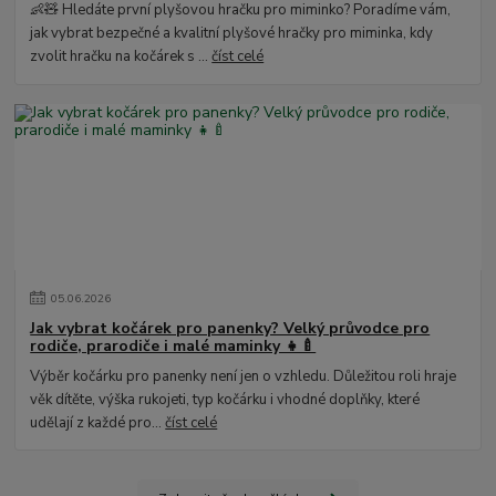
👶🧸 Hledáte první plyšovou hračku pro miminko? Poradíme vám,
jak vybrat bezpečné a kvalitní plyšové hračky pro miminka, kdy
zvolit hračku na kočárek s ...
číst celé
05
.
06
.
2026
Jak vybrat kočárek pro panenky? Velký průvodce pro
rodiče, prarodiče i malé maminky 👧🍼
Výběr kočárku pro panenky není jen o vzhledu. Důležitou roli hraje
věk dítěte, výška rukojeti, typ kočárku i vhodné doplňky, které
udělají z každé pro...
číst celé