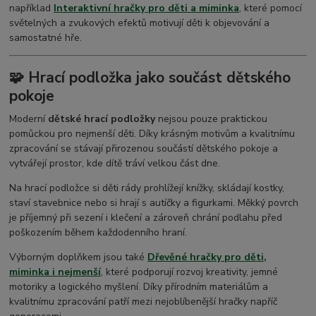
například
Interaktivní hračky pro děti a miminka
, které pomocí
světelných a zvukových efektů motivují děti k objevování a
samostatné hře.
🧩 Hrací podložka jako součást dětského
pokoje
Moderní
dětské hrací podložky
nejsou pouze praktickou
pomůckou pro nejmenší děti. Díky krásným motivům a kvalitnímu
zpracování se stávají přirozenou součástí dětského pokoje a
vytvářejí prostor, kde dítě tráví velkou část dne.
Na hrací podložce si děti rády prohlížejí knížky, skládají kostky,
staví stavebnice nebo si hrají s autíčky a figurkami. Měkký povrch
je příjemný při sezení i klečení a zároveň chrání podlahu před
poškozením během každodenního hraní.
Výborným doplňkem jsou také
Dřevěné hračky pro děti,
miminka i nejmenší
, které podporují rozvoj kreativity, jemné
motoriky a logického myšlení. Díky přírodním materiálům a
kvalitnímu zpracování patří mezi nejoblíbenější hračky napříč