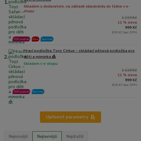
1.
Skladem u dodavatele, na základě objednávky do týdne v e-
shopu
1 119 Kč
11 % sleva
999 Kč
826 Kč bez DPH
TOP produkt
Akce
Novinka
Hrací podložka Toyz Cirkus – skládací pěnová podložka pro
2.
děti a miminka 🎪
Skladem v e-shopu
1 119 Kč
11 % sleva
999 Kč
826 Kč bez DPH
TOP produkt
Novinka
Upřesnit parametry
Nejnovější
Nejlevnější
Nejdražší