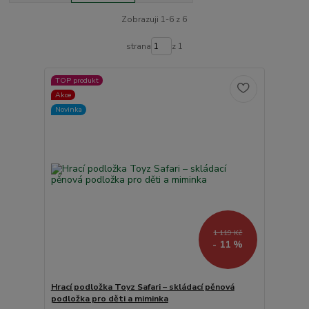
Zobrazuji 1-6 z 6
strana
z 1
TOP produkt
Akce
Novinka
1 119 Kč
- 11 %
Hrací podložka Toyz Safari – skládací pěnová
podložka pro děti a miminka