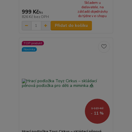
Skladem u
dodavatele, na
999 Kč
základě objednávky
/
ks
do týdne v e-shopu
826 Kč
bez DPH
Přidat do košíku
TOP produkt
Novinka
1 119 Kč
- 11 %
Hrací podložka Toyz Cirkus – skládací pěnová