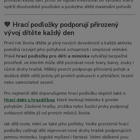
provázet každý den, proto se vyplatí investovat do výrobku, který
vydrží dlouhodobé používání a poskytne dítěti maximální pohodlí.
💚 Hrací podložky podporují přirozený
vývoj dítěte každý den
První rok života dítěte je plný nových dovedností a každá aktivita
pomáhá rozvíjet jeho pohybové schopnosti i smyslové vnímání.
Právě
hrací podložky pro děti a miminka
vytvářejí bezpečné
prostředí, ve kterém může dítě poznávat nové tvary, barvy, zvuky i
různé druhy hraček. Měkký povrch podporuje přirozený pohyb a
dodává dítěti větší jistotu při prvních pokusech o přetáčení, lezení
nebo samostatné sezení.
Pro nejmenší děti doporučujeme hrací podložku doplnit také o
Hrací deky s hrazdičkou
, které motivují miminko k prvním
pohybům. Závěsné hračky, zrcátka nebo šusticí prvky podporují
zvídavost dítěte již od prvních měsíců života.
Jak dítě roste, mění se také jeho potřeby. Vedle prostorné hrací
podložky začínají děti objevovat nové druhy hraček podporujících
jemnou motoriku, logické myšlení i fantazii. Velmi oblíbené jsou