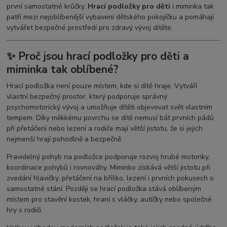
první samostatné krůčky.
Hrací podložky pro děti
i miminka tak
patří mezi nejoblíbenější vybavení dětského pokojíčku a pomáhají
vytvářet bezpečné prostředí pro zdravý vývoj dítěte.
✨ Proč jsou hrací podložky pro děti a
miminka tak oblíbené?
Hrací podložka není pouze místem, kde si dítě hraje. Vytváří
vlastní bezpečný prostor, který podporuje správný
psychomotorický vývoj a umožňuje dítěti objevovat svět vlastním
tempem. Díky měkkému povrchu se dítě nemusí bát prvních pádů
při přetáčení nebo lezení a rodiče mají větší jistotu, že si jejich
nejmenší hrají pohodlně a bezpečně.
Pravidelný pohyb na podložce podporuje rozvoj hrubé motoriky,
koordinace pohybů i rovnováhy. Miminko získává větší jistotu při
zvedání hlavičky, přetáčení na bříško, lezení i prvních pokusech o
samostatné stání. Později se hrací podložka stává oblíbeným
místem pro stavění kostek, hraní s vláčky, autíčky nebo společné
hry s rodiči.