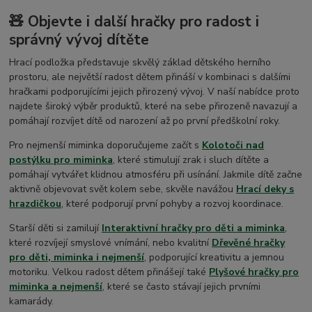
🧸 Objevte i další hračky pro radost i
správný vývoj dítěte
Hrací podložka představuje skvělý základ dětského herního
prostoru, ale největší radost dětem přináší v kombinaci s dalšími
hračkami podporujícími jejich přirozený vývoj. V naší nabídce proto
najdete široký výběr produktů, které na sebe přirozeně navazují a
pomáhají rozvíjet dítě od narození až po první předškolní roky.
Pro nejmenší miminka doporučujeme začít s
Kolotoči nad
postýlku pro miminka
, které stimulují zrak i sluch dítěte a
pomáhají vytvářet klidnou atmosféru při usínání. Jakmile dítě začne
aktivně objevovat svět kolem sebe, skvěle navážou
Hrací deky s
hrazdičkou
, které podporují první pohyby a rozvoj koordinace.
Starší děti si zamilují
Interaktivní hračky pro děti a miminka
,
které rozvíjejí smyslové vnímání, nebo kvalitní
Dřevěné hračky
pro děti, miminka i nejmenší
, podporující kreativitu a jemnou
motoriku. Velkou radost dětem přinášejí také
Plyšové hračky pro
miminka a nejmenší
, které se často stávají jejich prvními
kamarády.