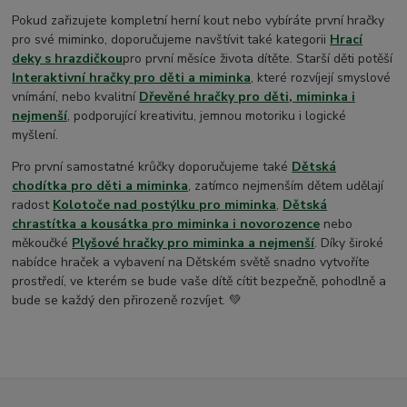
Pokud zařizujete kompletní herní kout nebo vybíráte první hračky
pro své miminko, doporučujeme navštívit také kategorii
Hrací
deky s hrazdičkou
pro první měsíce života dítěte. Starší děti potěší
Interaktivní hračky pro děti a miminka
, které rozvíjejí smyslové
vnímání, nebo kvalitní
Dřevěné hračky pro děti, miminka i
nejmenší
, podporující kreativitu, jemnou motoriku i logické
myšlení.
Pro první samostatné krůčky doporučujeme také
Dětská
chodítka pro děti a miminka
, zatímco nejmenším dětem udělají
radost
Kolotoče nad postýlku pro miminka
,
Dětská
chrastítka a kousátka pro miminka i novorozence
nebo
měkoučké
Plyšové hračky pro miminka a nejmenší
. Díky široké
nabídce hraček a vybavení na Dětském světě snadno vytvoříte
prostředí, ve kterém se bude vaše dítě cítit bezpečně, pohodlně a
bude se každý den přirozeně rozvíjet. 💚