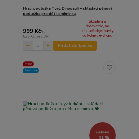
Hrací podložka Toyz Dinosauři – skládací pěnová
podložka pro děti a miminka
Skladem u
dodavatele, na
999 Kč
základě objednávky
/
ks
do týdne v e-shopu
826 Kč
bez DPH
Přidat do košíku
Akce
Novinka
1 119 Kč
- 11 %