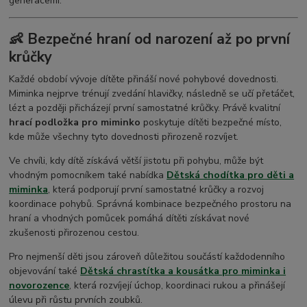
generacemi.
👶 Bezpečné hraní od narození až po první
krůčky
Každé období vývoje dítěte přináší nové pohybové dovednosti.
Miminka nejprve trénují zvedání hlavičky, následně se učí přetáčet,
lézt a později přicházejí první samostatné krůčky. Právě kvalitní
hrací podložka pro miminko
poskytuje dítěti bezpečné místo,
kde může všechny tyto dovednosti přirozeně rozvíjet.
Ve chvíli, kdy dítě získává větší jistotu při pohybu, může být
vhodným pomocníkem také nabídka
Dětská chodítka pro děti a
miminka
, která podporují první samostatné krůčky a rozvoj
koordinace pohybů. Správná kombinace bezpečného prostoru na
hraní a vhodných pomůcek pomáhá dítěti získávat nové
zkušenosti přirozenou cestou.
Pro nejmenší děti jsou zároveň důležitou součástí každodenního
objevování také
Dětská chrastítka a kousátka pro miminka i
novorozence
, která rozvíjejí úchop, koordinaci rukou a přinášejí
úlevu při růstu prvních zoubků.