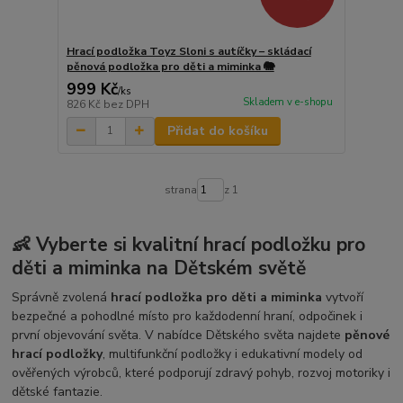
Hrací podložka Toyz Sloni s autíčky – skládací
pěnová podložka pro děti a miminka 🐘
999 Kč
/
ks
Skladem v e-shopu
826 Kč
bez DPH
Přidat do košíku
strana
z 1
👶 Vyberte si kvalitní hrací podložku pro
děti a miminka na Dětském světě
Správně zvolená
hrací podložka pro děti a miminka
vytvoří
bezpečné a pohodlné místo pro každodenní hraní, odpočinek i
první objevování světa. V nabídce Dětského světa najdete
pěnové
hrací podložky
, multifunkční podložky i edukativní modely od
ověřených výrobců, které podporují zdravý pohyb, rozvoj motoriky i
dětské fantazie.