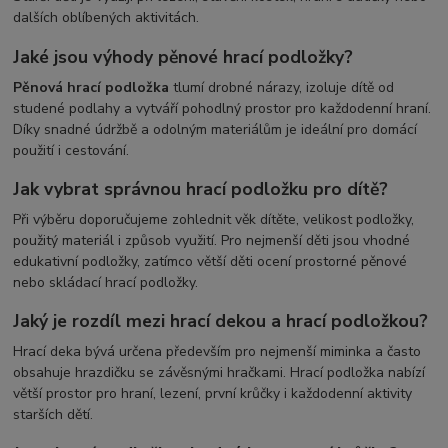
dalších oblíbených aktivitách.
Jaké jsou výhody pěnové hrací podložky?
Pěnová hrací podložka
tlumí drobné nárazy, izoluje dítě od
studené podlahy a vytváří pohodlný prostor pro každodenní hraní.
Díky snadné údržbě a odolným materiálům je ideální pro domácí
použití i cestování.
Jak vybrat správnou hrací podložku pro dítě?
Při výběru doporučujeme zohlednit věk dítěte, velikost podložky,
použitý materiál i způsob využití. Pro nejmenší děti jsou vhodné
edukativní podložky, zatímco větší děti ocení prostorné pěnové
nebo skládací hrací podložky.
Jaký je rozdíl mezi hrací dekou a hrací podložkou?
Hrací deka bývá určena především pro nejmenší miminka a často
obsahuje hrazdičku se závěsnými hračkami. Hrací podložka nabízí
větší prostor pro hraní, lezení, první krůčky i každodenní aktivity
starších dětí.