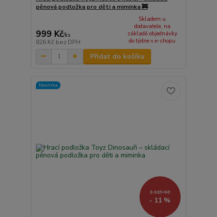
pěnová podložka pro děti a miminka 🚒
Skladem u
dodavatele, na
999 Kč
základě objednávky
/
ks
do týdne v e-shopu
826 Kč
bez DPH
Přidat do košíku
Novinka
1 119 Kč
- 11 %