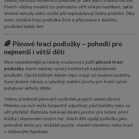
Velkou výhodou moderních podložek je také jejich snadná údržba.
Povrch většiny modelů lze jednoduše otřít vlhkým hadříkem, takže
drobné nehody nebo rozlité pití nepředstavují žádný problém. Díky
tomu zůstává hrací podložka čistá a připravená k dalšímu
používání každý den.
🌈 Pěnové hrací podložky – pohodlí pro
nejmenší i větší děti
Mezi nejoblíbenější produkty současnosti patří
pěnové hrací
podložky
, které nabízejí vysoký komfort při každodenním
používání. Oproti běžným dekám lépe izolují od studené podlahy,
tlumí drobné nárazy a vytvářejí stabilní plochu pro hraní i první
pohybové aktivity dítěte.
Velkou předností pěnových podložek je jejich univerzálnost.
Miminko na nich může bezpečně odpočívat, pást koníčky nebo se
učit přetáčet. Batolata získávají ideální prostor pro lezení, první
krůčky i objevování nových her. Starší děti využijí podložku jako
pohodlné místo pro skládání puzzle, stavění stavebnic nebo hraní
s oblíbenými figurkami.