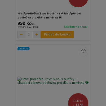
Hrací podložka Toyz Indiáni – skládací pěnová
podložka pro děti a miminka 🏕️
999 Kč
/
ks
Skladem v e-shopu
826 Kč
bez DPH
Přidat do košíku
Novinka
1 119 Kč
- 11 %