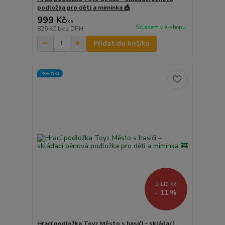
podložka pro děti a miminka 🎪
999 Kč
/
ks
Skladem v e-shopu
826 Kč
bez DPH
Přidat do košíku
Novinka
1 119 Kč
- 11 %
Hrací podložka Toyz Město s hasiči – skládací