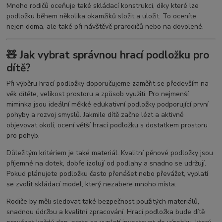
Mnoho rodičů oceňuje také skládací konstrukci, díky které lze
podložku během několika okamžiků složit a uložit. To oceníte
nejen doma, ale také při návštěvě prarodičů nebo na dovolené.
🧸 Jak vybrat správnou hrací podložku pro
dítě?
Při výběru hrací podložky doporučujeme zaměřit se především na
věk dítěte, velikost prostoru a způsob využití. Pro nejmenší
miminka jsou ideální měkké edukativní podložky podporující první
pohyby a rozvoj smyslů. Jakmile dítě začne lézt a aktivně
objevovat okolí, ocení větší hrací podložku s dostatkem prostoru
pro pohyb.
Důležitým kritériem je také materiál. Kvalitní pěnové podložky jsou
příjemné na dotek, dobře izolují od podlahy a snadno se udržují.
Pokud plánujete podložku často přenášet nebo převážet, vyplatí
se zvolit skládací model, který nezabere mnoho místa.
Rodiče by měli sledovat také bezpečnost použitých materiálů,
snadnou údržbu a kvalitní zpracování. Hrací podložka bude dítě