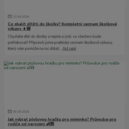
21
.
06
.
2026
Co sbalit dítěti do školky? Kompletní seznam školkové
výbavy 👧🎒
Chystáte dítě do školky a nejste si jistí, co všechno bude
potřebovat? Připravili jsme praktický seznam školkové výbavy,
který vám pomůže na nic důlež...
číst celé
09
.
06
.
2026
Jak vybrat plyšovou hračku pro miminko? Průvodce pro
rodiče od narození 👶🧸