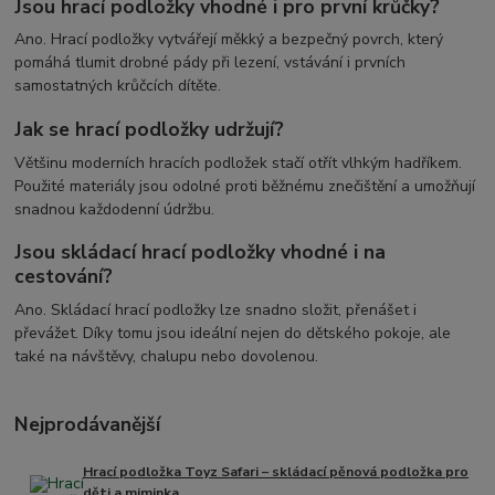
Jsou hrací podložky vhodné i pro první krůčky?
Ano. Hrací podložky vytvářejí měkký a bezpečný povrch, který
pomáhá tlumit drobné pády při lezení, vstávání i prvních
samostatných krůčcích dítěte.
Jak se hrací podložky udržují?
Většinu moderních hracích podložek stačí otřít vlhkým hadříkem.
Použité materiály jsou odolné proti běžnému znečištění a umožňují
snadnou každodenní údržbu.
Jsou skládací hrací podložky vhodné i na
cestování?
Ano. Skládací hrací podložky lze snadno složit, přenášet i
převážet. Díky tomu jsou ideální nejen do dětského pokoje, ale
také na návštěvy, chalupu nebo dovolenou.
Nejprodávanější
Hrací podložka Toyz Safari – skládací pěnová podložka pro
děti a miminka