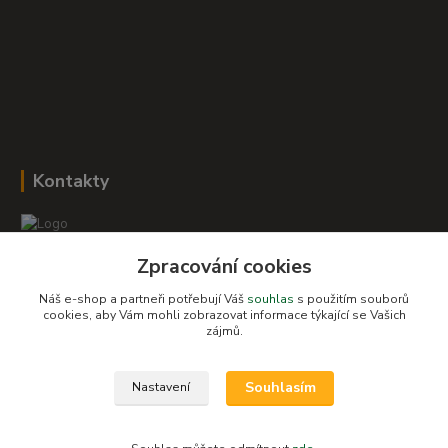
Kontakty
Zpracování cookies
Romana Šebestová
+420 604 278 943
Náš e-shop a partneři potřebují Váš
souhlas
s použitím souborů
cookies, aby Vám mohli zobrazovat informace týkající se Vašich
zájmů.
obchod-detskysvet@seznam.cz
Souhlasím
Nastavení