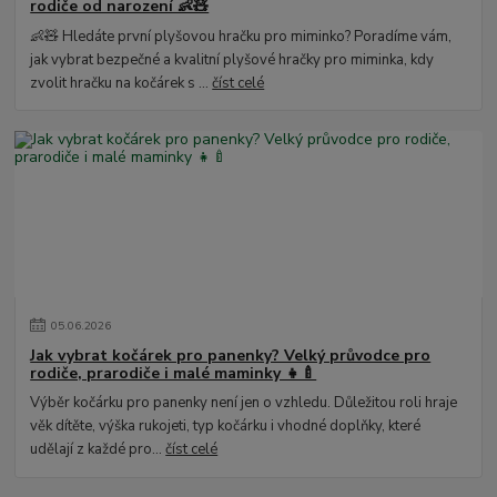
rodiče od narození 👶🧸
👶🧸 Hledáte první plyšovou hračku pro miminko? Poradíme vám,
jak vybrat bezpečné a kvalitní plyšové hračky pro miminka, kdy
zvolit hračku na kočárek s ...
číst celé
05
.
06
.
2026
Jak vybrat kočárek pro panenky? Velký průvodce pro
rodiče, prarodiče i malé maminky 👧🍼
Výběr kočárku pro panenky není jen o vzhledu. Důležitou roli hraje
věk dítěte, výška rukojeti, typ kočárku i vhodné doplňky, které
udělají z každé pro...
číst celé