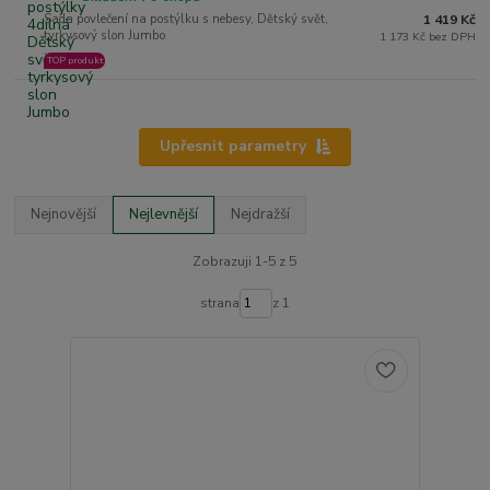
Sada povlečení na postýlku s nebesy, Dětský svět,
1 419 Kč
tyrkysový slon Jumbo
1 173 Kč bez DPH
TOP produkt
Upřesnit parametry
Nejnovější
Nejlevnější
Nejdražší
Zobrazuji 1-5 z 5
strana
z 1