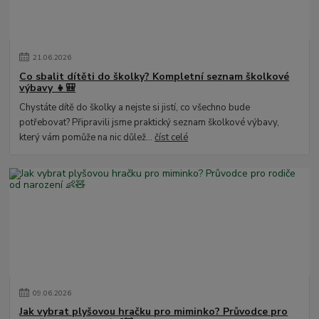
21
.
06
.
2026
Co sbalit dítěti do školky? Kompletní seznam školkové
výbavy 👧🎒
Chystáte dítě do školky a nejste si jistí, co všechno bude
potřebovat? Připravili jsme praktický seznam školkové výbavy,
který vám pomůže na nic důlež...
číst celé
09
.
06
.
2026
Jak vybrat plyšovou hračku pro miminko? Průvodce pro