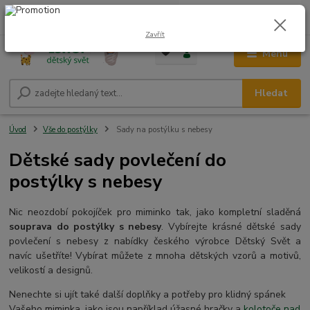
0
ks
CZK
+420 604 278 943
za
0,00 Kč
Zavřít
Menu
Hledat
Úvod
Vše do postýlky
Sady na postýlku s nebesy
Dětské sady povlečení do
postýlky s nebesy
Nic neozdobí pokojíček pro miminko tak, jako kompletní sladěná
souprava do postýlky s nebesy
. Vybírejte krásné dětské sady
povlečení s nebesy z nabídky českého výrobce Dětský Svět a
navíc ušetříte! Vybírat můžete z mnoha dětských vzorů a motivů,
velikostí a designů.
Nenechte si ujít také další doplňky a potřeby pro klidný spánek
Vašeho miminka, jako jsou například úžasné hračky a
kolotoče nad