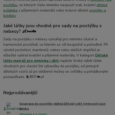
postýlku
, ze kterých Vaše miminko nespustí zrak, kvalitní
dětská
pyžámka
z příjemných materiálů nebo krásné dětské
postýlky a
kolébky
.
Jaké látky jsou vhodné pro sady na postýlku s
nebesy? 👶🛏️☁️
Sady na postýlku s nebesy vytvářejí pro miminko útulné a
harmonické prostředí, ve kterém se cítí bezpečně a pohodlně. Při
výrobě povlečení, mantinelů, nebes nebo dalších doplňků je
důležité vybírat kvalitní a příjemné materiály. V kategorii
Dětské
látky metráž pro miminka i děti
najdete široký výběr látek
vhodných pro vlastní šití výbavičky do postýlky, od jemných
dětských vzorů až po oblíbené motivy se zvířátky a pohádkovými
postavičkami. 🧵🧸💛☁️👶
Nejprodávanější
Souprava do postýlky 4dílná Dětský svět tyrkysový slon
1.
Jumbo
Skladem v e-shopu