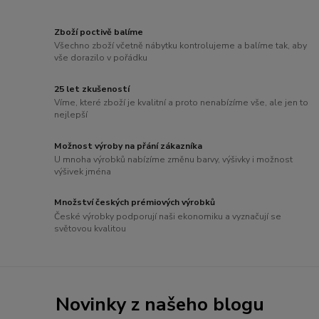
Zboží poctivě balíme
Všechno zboží včetně nábytku kontrolujeme a balíme tak, aby
vše dorazilo v pořádku
25 let zkušeností
Víme, které zboží je kvalitní a proto nenabízíme vše, ale jen to
nejlepší
Možnost výroby na přání zákazníka
U mnoha výrobků nabízíme změnu barvy, výšivky i možnost
výšivek jména
Množství českých prémiových výrobků
České výrobky podporují naši ekonomiku a vyznačují se
světovou kvalitou
Novinky z našeho blogu