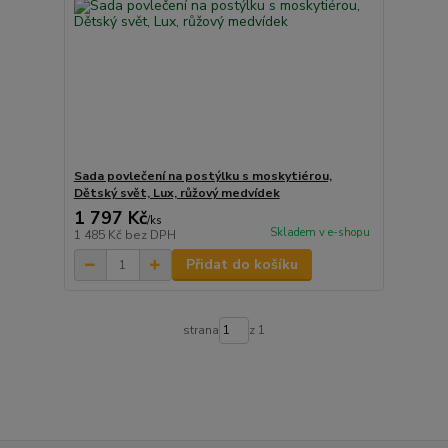
Sada povlečení na postýlku s moskytiérou,
Dětský svět, Lux, růžový medvídek
1 797 Kč
/
ks
Skladem v e-shopu
1 485 Kč
bez DPH
Přidat do košíku
strana
z 1