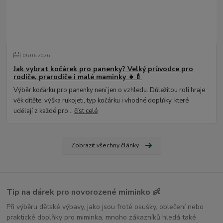
05
.
06
.
2026
Jak vybrat kočárek pro panenky? Velký průvodce pro
rodiče, prarodiče i malé maminky 👧🍼
Výběr kočárku pro panenky není jen o vzhledu. Důležitou roli hraje
věk dítěte, výška rukojeti, typ kočárku i vhodné doplňky, které
udělají z každé pro...
číst celé
Zobrazit všechny články
Tip na dárek pro novorozené miminko 👶
Při výběru dětské výbavy, jako jsou froté osušky, oblečení nebo
praktické doplňky pro miminka, mnoho zákazníků hledá také