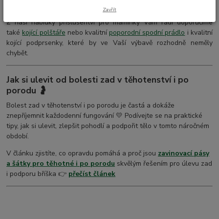
přinášíme opravdu
nízkou cenu
.
Zavřít
Z naší nabídky příslušentví pro maminky Vám rádi doporučíme
také
kojící polštáře
nebo kvalitní
poporodní spodní prádlo
i kvalitní
kojící podprsenky, které by ve Vaší výbavě rozhodně neměly
chybět.
Jak si ulevit od bolesti zad v těhotenství i po
porodu 🤰
Bolest zad v těhotenství i po porodu je častá a dokáže
znepříjemnit každodenní fungování 💛 Podívejte se na praktické
tipy, jak si ulevit, zlepšit pohodlí a podpořit tělo v tomto náročném
období.
V článku zjistíte, co opravdu pomáhá a proč jsou
zavinovací pásy
a šátky pro těhotné i po porodu
skvělým řešením pro úlevu zad
i podporu bříška 👉
přečíst článek