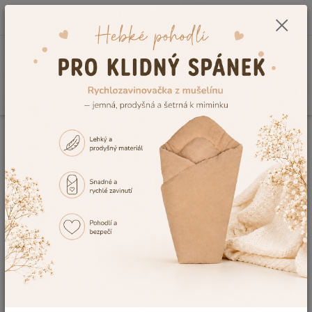
0
ks
CZK
+420 604 278 943
za
0,00 Kč
Menu
Hledat
Úvod
Těhotenské potřeby – vše pro pohodlí během těhotenství i po porodu
Poporodní polštáře
Sedací poporodní polštáře i
zdravotní sedací polštáře s
otvorem
Vybírejte kvalitní příslušenství pro maminky, které Vám usnadní
první chvíle po porodu. Z nabídky eshopu Dětský Svět
doporučujeme praktické
zdravotní sedací polštáře
s otvorem
pro příjemnější sezení v mnoha barvách. Jelikož se jedná o náš
vlastní výrobek, ručíme za jeho maximální kvalitu a zároveň