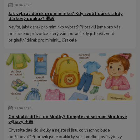
30
.
06
.
2026
Jak vybrat dárek pro miminko? Kdy zvolit dárek a kdy
dárkový poukaz? 🎁👶
Nevíte, jaký dárek pro miminko vybrat? Připravili jsme pro vás
praktického průvodce, který vám poradí, kdy je lepší zvolit
originální dárek pro mimink...
číst celé
21
.
06
.
2026
Co sbalit dítěti do školky? Kompletní seznam školkové
výbavy 👧🎒
Chystáte dítě do školky a nejste si jistí, co všechno bude
potřebovat? Připravili jsme praktický seznam školkové výbavy,