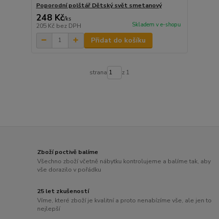
Poporodní polštář Dětský svět smetanový
248 Kč
/
ks
Skladem v e-shopu
205 Kč
bez DPH
Přidat do košíku
strana
z 1
Zboží poctivě balíme
Všechno zboží včetně nábytku kontrolujeme a balíme tak, aby
vše dorazilo v pořádku
25 let zkušeností
Víme, které zboží je kvalitní a proto nenabízíme vše, ale jen to
nejlepší