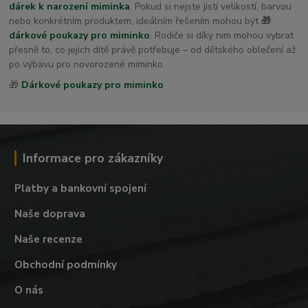
dárek k narození miminka
. Pokud si nejste jistí velikostí, barvou
nebo konkrétním produktem, ideálním řešením mohou být
🎁
dárkové poukazy pro miminko
. Rodiče si díky nim mohou vybrat
přesně to, co jejich dítě právě potřebuje – od dětského oblečení až
po výbavu pro novorozené miminko.
🎁
Dárkové poukazy pro miminko
Informace pro zákazníky
Platby a bankovní spojení
Naše doprava
Naše recenze
Obchodní podmínky
O nás