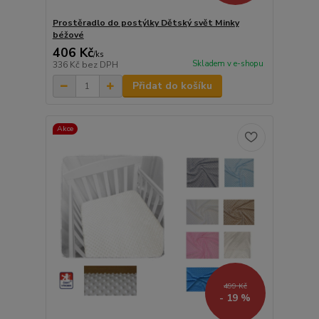
Prostěradlo do postýlky Dětský svět Minky
béžové
406 Kč
/
ks
Skladem v e-shopu
336 Kč
bez DPH
Přidat do košíku
Akce
499 Kč
- 19 %