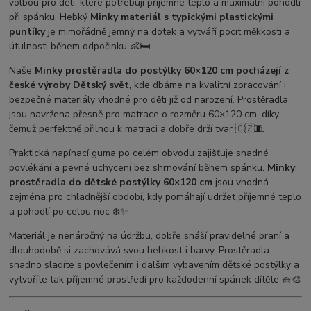
volbou pro děti, které potřebují příjemné teplo a maximální pohodlí
při spánku. Hebký
Minky materiál s typickými plastickými
puntíky
je mimořádně jemný na dotek a vytváří pocit měkkosti a
útulnosti během odpočinku 👶🛏️
Naše
Minky prostěradla do postýlky 60×120 cm pocházejí z
české výroby Dětský svět
, kde dbáme na kvalitní zpracování i
bezpečné materiály vhodné pro děti již od narození. Prostěradla
jsou navržena přesně pro matrace o rozměru 60×120 cm, díky
čemuž perfektně přilnou k matraci a dobře drží tvar 🇨🇿🧵
Praktická napínací guma po celém obvodu zajišťuje snadné
povlékání a pevné uchycení bez shrnování během spánku.
Minky
prostěradla do dětské postýlky 60×120 cm
jsou vhodná
zejména pro chladnější období, kdy pomáhají udržet příjemné teplo
a pohodlí po celou noc ❄️✨
Materiál je nenáročný na údržbu, dobře snáší pravidelné praní a
dlouhodobě si zachovává svou hebkost i barvy. Prostěradla
snadno sladíte s povlečením i dalším vybavením dětské postýlky a
vytvoříte tak příjemné prostředí pro každodenní spánek dítěte 🧺🎨