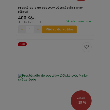
Prostěradlo do postýlky Dětský svět Minky
růžové
406 Kč
/
ks
Skladem v e-shopu
336 Kč
bez DPH
Přidat do košíku
Akce
499 Kč
- 19 %