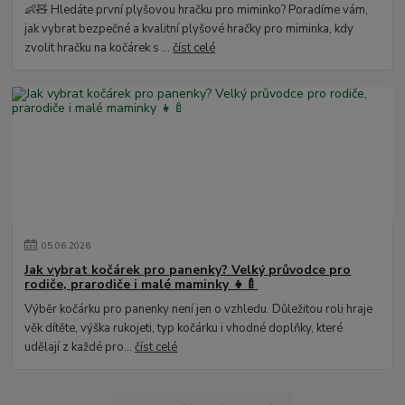
👶🧸 Hledáte první plyšovou hračku pro miminko? Poradíme vám,
jak vybrat bezpečné a kvalitní plyšové hračky pro miminka, kdy
zvolit hračku na kočárek s ...
číst celé
05
.
06
.
2026
Jak vybrat kočárek pro panenky? Velký průvodce pro
rodiče, prarodiče i malé maminky 👧🍼
Výběr kočárku pro panenky není jen o vzhledu. Důležitou roli hraje
věk dítěte, výška rukojeti, typ kočárku i vhodné doplňky, které
udělají z každé pro...
číst celé