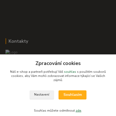
Kontakty
Zpracování cookies
Romana Šebestová
+420 604 278 943
Náš e-shop a partneři potřebují Váš
souhlas
s použitím souborů
cookies, aby Vám mohli zobrazovat informace týkající se Vašich
zájmů.
obchod-detskysvet@seznam.cz
Souhlasím
Nastavení
Souhlas můžete odmítnout
zde
.
Vytvořeno na
Eshop-rychle.cz