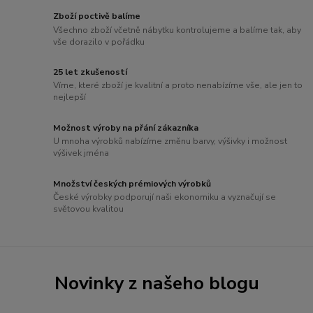
Zboží poctivě balíme
Všechno zboží včetně nábytku kontrolujeme a balíme tak, aby
vše dorazilo v pořádku
25 let zkušeností
Víme, které zboží je kvalitní a proto nenabízíme vše, ale jen to
nejlepší
Možnost výroby na přání zákazníka
U mnoha výrobků nabízíme změnu barvy, výšivky i možnost
výšivek jména
Množství českých prémiových výrobků
České výrobky podporují naši ekonomiku a vyznačují se
světovou kvalitou
Novinky z našeho blogu