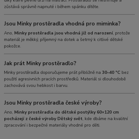
díky které pevně drží na matraci. Prostěradlo se neshrnuje a
zůstává správně napnuté i během spánku dítěte.
Jsou Minky prostěradla vhodná pro miminka?
Ano,
Minky prostěradla jsou vhodná již od narození
, protože
materiál je měkký, příjemný na dotek a šetrný k citlivé dětské
pokožce.
Jak prát Minky prostěradlo?
Minky prostěradla doporučujeme prát přibližně na
30–40 °C
bez
použití agresivních pracích prostředků. Materiál si dlouhodobě
zachovává svou hebkost i barvu.
Jsou Minky prostěradla české výroby?
Ano,
Minky prostěradla do dětské postýlky 60×120 cm
pocházejí z české výroby Dětský svět
, kde dbáme na kvalitní
zpracování i bezpečné materiály vhodné pro děti.