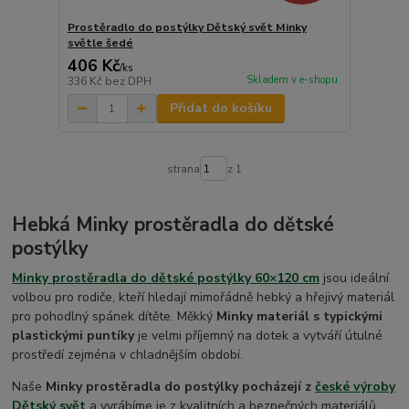
Prostěradlo do postýlky Dětský svět Minky
světle šedé
406 Kč
/
ks
Skladem v e-shopu
336 Kč
bez DPH
Přidat do košíku
strana
z 1
Hebká Minky prostěradla do dětské
postýlky
Minky prostěradla do dětské postýlky 60×120 cm
jsou ideální
volbou pro rodiče, kteří hledají mimořádně hebký a hřejivý materiál
pro pohodlný spánek dítěte. Měkký
Minky materiál s typickými
plastickými puntíky
je velmi příjemný na dotek a vytváří útulné
prostředí zejména v chladnějším období.
Naše
Minky prostěradla do postýlky pocházejí z
české výroby
Dětský svět
a vyrábíme je z kvalitních a bezpečných materiálů