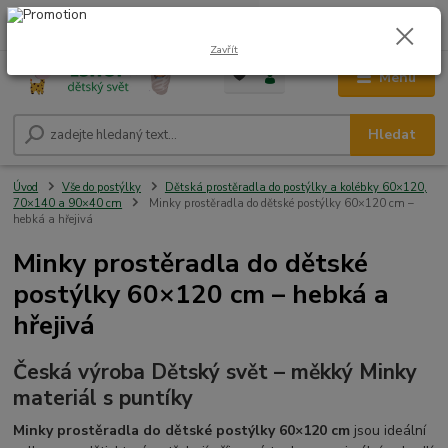
0
ks
CZK
+420 604 278 943
za
0,00 Kč
Zavřít
Menu
Hledat
Úvod
Vše do postýlky
Dětská prostěradla do postýlky a kolébky 60×120,
70×140 a 90×40 cm
Minky prostěradla do dětské postýlky 60×120 cm –
hebká a hřejivá
Minky prostěradla do dětské
postýlky 60×120 cm – hebká a
hřejivá
Česká výroba Dětský svět – měkký Minky
materiál s puntíky
Minky prostěradla do dětské postýlky 60×120 cm
jsou ideální