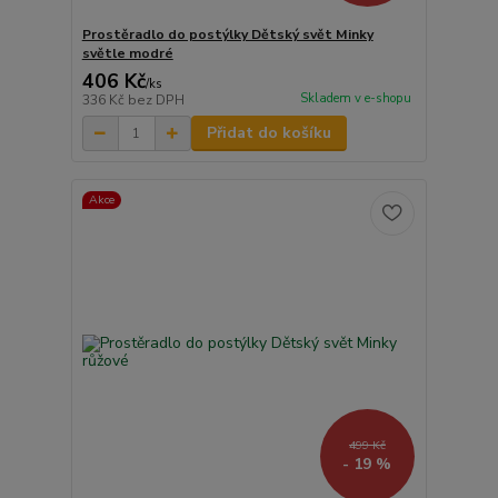
Prostěradlo do postýlky Dětský svět Minky
světle modré
406 Kč
/
ks
Skladem v e-shopu
336 Kč
bez DPH
Přidat do košíku
Akce
499 Kč
- 19 %