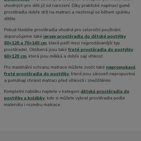
vhodných pro děti již od narození. Díky praktické napínací gumě
prostěradla dobře drží na matraci a neshrnují se během spánku
dítěte.
Pokud hledáte prostěradla vhodná pro celoroční používání,
doporučujeme také
jersey prostěradla do dětské postýlky
60×120 a 70×140 cm
, která patří mezi nejprodávanější typ
prostěradel. Oblíbená jsou také
froté prostěradla do postýlky
60×120 cm
, která jsou měkká a dobře sají vlhkost.
Pro maximální ochranu matrace můžete zvolit také
nepromokavá
froté prostěradla do postýlky
, která jsou zároveň nepropustná
a pomáhají chránit matraci před vlhkostí i znečištěním.
Kompletní nabídku najdete v kategorii
dětská prostěradla do
postýlky a kolébky
, kde si můžete vybrat prostěradla podle
materiálu i rozměru matrace.