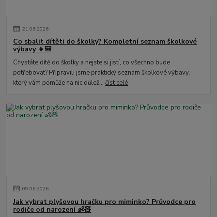
21
.
06
.
2026
Co sbalit dítěti do školky? Kompletní seznam školkové
výbavy 👧🎒
Chystáte dítě do školky a nejste si jistí, co všechno bude
potřebovat? Připravili jsme praktický seznam školkové výbavy,
který vám pomůže na nic důlež...
číst celé
09
.
06
.
2026
Jak vybrat plyšovou hračku pro miminko? Průvodce pro
rodiče od narození 👶🧸