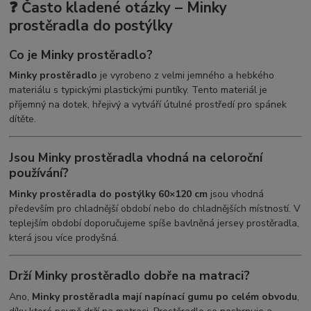
❓ Často kladené otázky – Minky
prostěradla do postýlky
Co je Minky prostěradlo?
Minky prostěradlo
je vyrobeno z velmi jemného a hebkého
materiálu s typickými plastickými puntíky. Tento materiál je
příjemný na dotek, hřejivý a vytváří útulné prostředí pro spánek
dítěte.
Jsou Minky prostěradla vhodná na celoroční
používání?
Minky prostěradla do postýlky 60×120 cm
jsou vhodná
především pro chladnější období nebo do chladnějších místností. V
teplejším období doporučujeme spíše bavlněná jersey prostěradla,
která jsou více prodyšná.
Drží Minky prostěradlo dobře na matraci?
Ano,
Minky prostěradla mají napínací gumu po celém obvodu
,