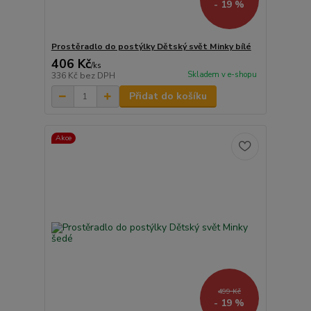
- 19 %
Prostěradlo do postýlky Dětský svět Minky bílé
406 Kč
/
ks
Skladem v e-shopu
336 Kč
bez DPH
Přidat do košíku
Akce
499 Kč
- 19 %