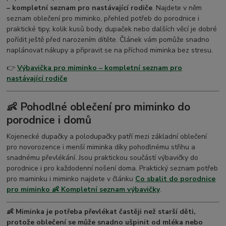
– kompletní seznam pro nastávající rodiče
. Najdete v něm
seznam oblečení pro miminko, přehled potřeb do porodnice i
praktické tipy, kolik kusů body, dupaček nebo dalších věcí je dobré
pořídit ještě před narozením dítěte. Článek vám pomůže snadno
naplánovat nákupy a připravit se na příchod miminka bez stresu.
👉
Výbavička pro miminko – kompletní seznam pro
nastávající rodiče
👶 Pohodlné oblečení pro miminko do
porodnice i domů
Kojenecké dupačky a polodupačky patří mezi základní oblečení
pro novorozence i menší miminka díky pohodlnému střihu a
snadnému převlékání. Jsou praktickou součástí výbavičky do
porodnice i pro každodenní nošení doma. Praktický seznam potřeb
pro maminku i miminko najdete v článku
Co sbalit do porodnice
pro miminko 👶 Kompletní seznam výbavičky
.
👶 Miminka je potřeba převlékat častěji než starší děti,
protože oblečení se může snadno ušpinit od mléka nebo