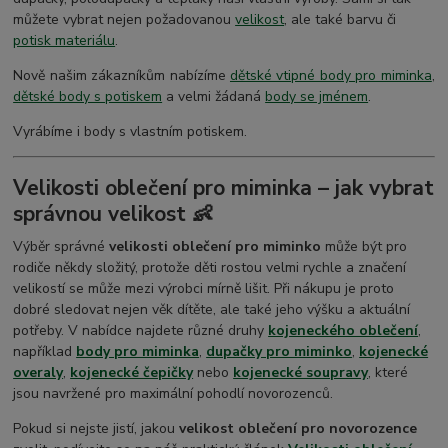
můžete vybrat nejen požadovanou
velikost
, ale také barvu či
potisk materiálu
.
Nově našim zákazníkům nabízíme
dětské vtipné body pro miminka
,
dětské body s potiskem
a velmi žádaná
body se jménem
.
Vyrábíme i body s vlastním potiskem.
Velikosti oblečení pro miminka – jak vybrat
správnou velikost 👶
Výběr správné
velikosti oblečení pro miminko
může být pro
rodiče někdy složitý, protože děti rostou velmi rychle a značení
velikostí se může mezi výrobci mírně lišit. Při nákupu je proto
dobré sledovat nejen věk dítěte, ale také jeho výšku a aktuální
potřeby. V nabídce najdete různé druhy
kojeneckého oblečení
,
například
body pro miminka
,
dupačky pro miminko
,
kojenecké
overaly
,
kojenecké čepičky
nebo
kojenecké soupravy
, které
jsou navržené pro maximální pohodlí novorozenců.
Pokud si nejste jistí, jakou
velikost oblečení pro novorozence