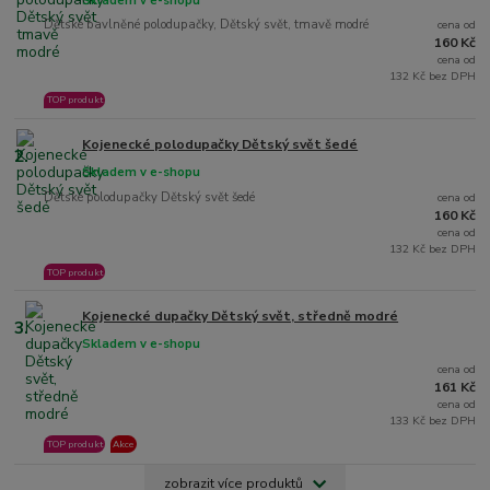
Skladem v e-shopu
Dětské bavlněné polodupačky, Dětský svět, tmavě modré
cena od
160 Kč
cena od
132 Kč bez DPH
TOP produkt
Kojenecké polodupačky Dětský svět šedé
2.
Skladem v e-shopu
Dětské polodupačky Dětský svět šedé
cena od
160 Kč
cena od
132 Kč bez DPH
TOP produkt
Kojenecké dupačky Dětský svět, středně modré
3.
Skladem v e-shopu
cena od
161 Kč
cena od
133 Kč bez DPH
TOP produkt
Akce
zobrazit více produktů