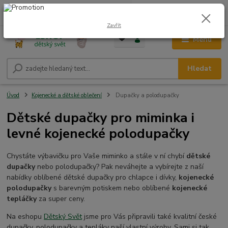
0
ks
CZK
+420 604 278 943
za
0,00 Kč
Zavřít
Menu
Hledat
Úvod
Kojenecké a dětské oblečení
Dupačky a polodupačky
Dětské dupačky pro miminka i
levné kojenecké polodupačky
Chystáte výbavičku pro Vaše miminko a stále v ní chybí
dětské
dupačky
nebo polodupačky? Pak neváhejte a vybírejte z naší
nabídky oblíbené dětské dupačky pro chlapce i dívky,
kojenecké
polodupačky
s barevným potiskem nebo oblíbené
kojenecké
tepláčky
za super ceny.
Na eshopu
Dětský Svět
jsme pro Vás připravili také kvalitní české
dupačky, polodupačky a tepláky naší vlastní výroby. Sami si tak