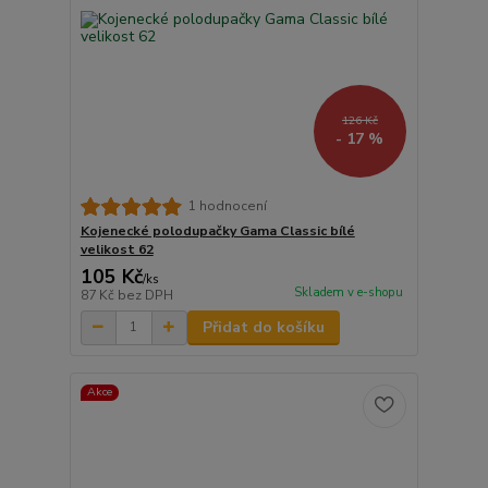
126 Kč
- 17 %
1 hodnocení
Kojenecké polodupačky Gama Classic bílé
velikost 62
105 Kč
/
ks
Skladem v e-shopu
87 Kč
bez DPH
Přidat do košíku
Akce