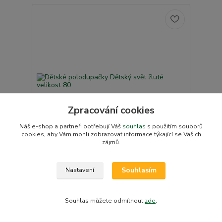
Zpracování cookies
Náš e-shop a partneři potřebují Váš
souhlas
s použitím souborů
cookies, aby Vám mohli zobrazovat informace týkající se Vašich
zájmů.
Dětské polodupačky Dětský svět žluté velikost
Souhlasím
80
Nastavení
148 Kč
Skladem v e-shopu
122 Kč
bez DPH
Souhlas můžete odmítnout
zde
.
Přidat do košíku