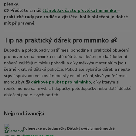
plenky.
👉 Přečtěte si náš
článek Jak často převlékat miminko
–
praktické rady pro rodiče a zjistěte, kolik oblečení je dobré
mít připravené.
Tip na praktický dárek pro miminko 👶
Dupačky a polodupačky patří mezi pohodlné a praktické oblečení
pro novorozená miminka i malé děti. Jsou ideální pro každodenní
nošení, zajišťují miminku pohodlí a díky měkkým materiálům jsou
šetrné k citlivé dětské pokožce. Pokud ale vybíráte dárek a nejste
si jistí správnou velikostí nebo stylem oblečení, skvělým řešením
mohou být
🎁
dárkové poukaz pro miminko
, díky kterým si
rodiče mohou sami vybrat dupačky, polodupačky nebo další dětské
oblečení podle svých potřeb.
Nejprodávanější
Kojenecké polodupačky Dětský svět tmavě modré
1.