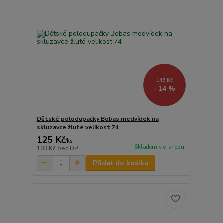
145 Kč
- 14 %
Dětské polodupačky Bobas medvídek na
skluzavce žluté velikost 74
125 Kč
/
ks
Skladem v e-shopu
103 Kč
bez DPH
Přidat do košíku