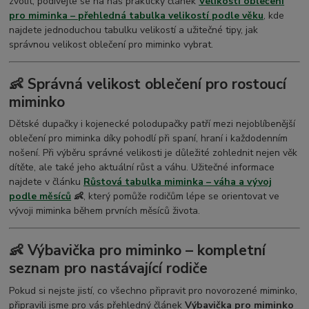
zvolit, podívejte se na náš praktický článek
Velikosti oblečení
pro miminka – přehledná tabulka velikostí podle věku
, kde
najdete jednoduchou tabulku velikostí a užitečné tipy, jak
správnou velikost oblečení pro miminko vybrat.
👶 Správná velikost oblečení pro rostoucí
miminko
Dětské dupačky i kojenecké polodupačky patří mezi nejoblíbenější
oblečení pro miminka díky pohodlí při spaní, hraní i každodenním
nošení. Při výběru správné velikosti je důležité zohlednit nejen věk
dítěte, ale také jeho aktuální růst a váhu. Užitečné informace
najdete v článku
Růstová tabulka miminka – váha a vývoj
podle měsíců
👶
, který pomůže rodičům lépe se orientovat ve
vývoji miminka během prvních měsíců života.
👶 Výbavička pro miminko – kompletní
seznam pro nastávající rodiče
Pokud si nejste jistí, co všechno připravit pro novorozené miminko,
připravili jsme pro vás přehledný článek
Výbavička pro miminko