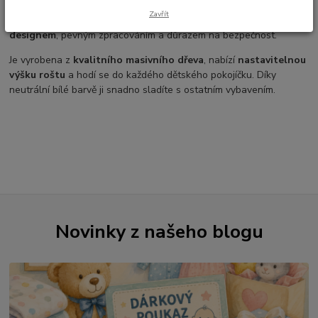
postýlku Drewex CLASICO v bílé barvě
, která je ideální volbou
Zavřít
pro miminka i menší děti. Postýlka zaujme svým
nadčasovým
designem
, pevným zpracováním a důrazem na bezpečnost.
Je vyrobena z
kvalitního masivního dřeva
, nabízí
nastavitelnou
výšku roštu
a hodí se do každého dětského pokojíčku. Díky
neutrální bílé barvě ji snadno sladíte s ostatním vybavením.
Novinky z našeho blogu