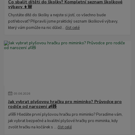
Co sbalit dítěti do školky? Kompletní seznam školkové
výbavy 👧🎒
Chystáte dítě do školky a nejste si jistí, co všechno bude
potřebovat? Připravili jsme praktický seznam školkové výbavy,
který vám pomůže na nic důlež...
číst celé
09
.
06
.
2026
Jak vybrat plyšovou hračku pro miminko? Průvodce pro
rodiče od narození 👶🧸
👶🧸 Hledáte první plyšovou hračku pro miminko? Poradíme vám,
jak vybrat bezpečné a kvalitní plyšové hračky pro miminka, kdy
zvolit hračku na kočárek s ...
číst celé