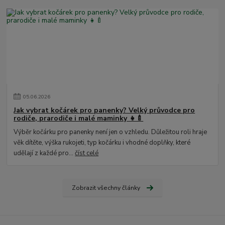
05
.
06
.
2026
Jak vybrat kočárek pro panenky? Velký průvodce pro
rodiče, prarodiče i malé maminky 👧🍼
Výběr kočárku pro panenky není jen o vzhledu. Důležitou roli hraje
věk dítěte, výška rukojeti, typ kočárku i vhodné doplňky, které
udělají z každé pro...
číst celé
Zobrazit všechny články