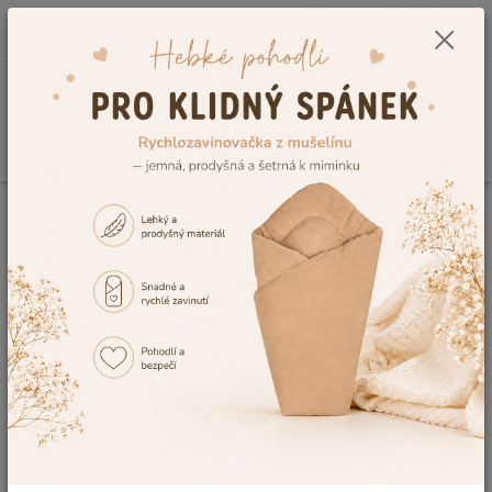
0
ks
CZK
+420 604 278 943
za
0,00 Kč
Menu
Hledat
Úvod
Novinky
🆕 Novinka v nabídce – dětská postýlka Drewex CLASICO
bílá
🆕 Novinka v nabídce – dětská
postýlka Drewex CLASICO bílá
09.01.2026
Nová dětská dřevěná postýlka Drewex
CLASICO v bílé barvě
Do našeho e-shopu jsme nově zařadili
kvalitní dětskou