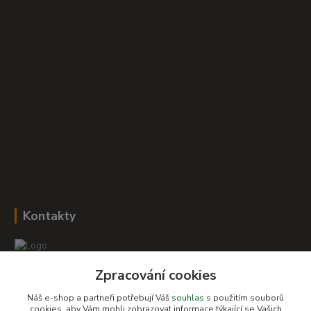
Kontakty
Zpracování cookies
Romana Šebestová
+420 604 278 943
Náš e-shop a partneři potřebují Váš
souhlas
s použitím souborů
cookies, aby Vám mohli zobrazovat informace týkající se Vašich