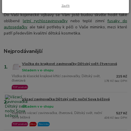
materiálů.
Zavřít
Do Vaší kojenecké výbavy se Vám jistě budou skvěle hodit také
oblíbené
letní rychlozavinovačky
nebo teplé zimní
fusaky do
autosedačky
, ale také potřeby k péči o Vaše miminko, mezi které
patří především kvalitní dětská kosmetika.
Nejprodávanější
Vložka do krajkové zavinovačky Dětský svět čtvercová
1.
Skladem v e-shopu
Vložka do klasické krajkové křtící zavinovačky, Dětský svět,
215 Kč
čtvercová
178 Kč bez DPH
TOP produkt
Vázací zavinovačka Dětský svět noční Sova béžová
2.
Skladem v e-shopu
Kojenecká vázací zavinovačka, čtvercová, Dětský svět, noční
527 Kč
Sova béžová
436 Kč bez DPH
TOP produkt
Akce
Novinka