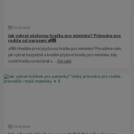
09
.
06
.
2026
Jak vybrat plyšovou hračku pro miminko? Průvodce pro
rodiče od narození 👶🧸
👶🧸 Hledáte první plyšovou hračku pro miminko? Poradíme vám,
jak vybrat bezpečné a kvalitní plyšové hračky pro miminka, kdy
zvolit hračku na kočárek s ...
číst celé
05
.
06
.
2026