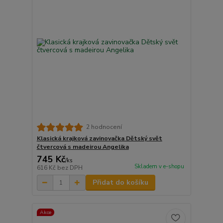
2 hodnocení
Klasická krajková zavinovačka Dětský svět
čtvercová s madeirou Angelika
745 Kč
/
ks
Skladem v e-shopu
616 Kč
bez DPH
Přidat do košíku
Akce