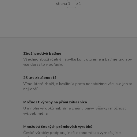
strana
z 1
Zboží poctivě balíme
Všechno zboží včetně nábytku kontrolujeme a balíme tak, aby
vše dorazilo v pořádku
25 let zkušeností
Víme, které zboží je kvalitní a proto nenabízíme vše, ale jen to
nejlepší
Možnost výroby na přání zákazníka
U mnoha výrobků nabízíme změnu barvy, výšivky i možnost
výšivek jména
Množství českých prémiových výrobků
České výrobky podporují naši ekonomiku a vyznačují se