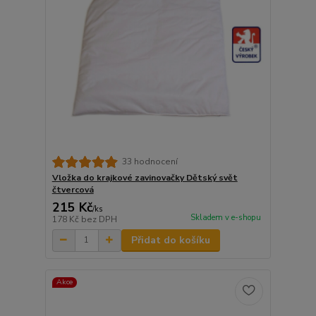
33 hodnocení
Vložka do krajkové zavinovačky Dětský svět
čtvercová
215 Kč
/
ks
Skladem v e-shopu
178 Kč
bez DPH
Přidat do košíku
Akce