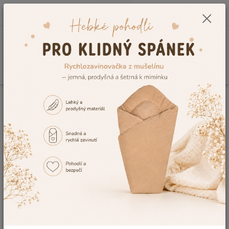
0
ks
CZK
+420 604 278 943
za
0,00 Kč
Menu
Hledat
Úvod
Zavinovačky
Krajkové zavinovačky čtverec
Krajkové zavinovačky pro
miminka, klasické zavinovačky ve
tvaru čtverce
V nabídce eshopu Dětský Svět můžete nyní vybírat krásné
dětské
zavinovačky
ve tvaru čtverce. Nabízíme klasické bílé
krajkové
zavinovačky
do porodnice, ke slavnostním účelům jako je křest či
vítání občánků, ale také k běžnému užívání. Jedná se o kvalitní
český výrobek přímo z našich dílen, výhodou je jejich krásný
vzhled, atraktivní cena a maximální kvalita všech použitých