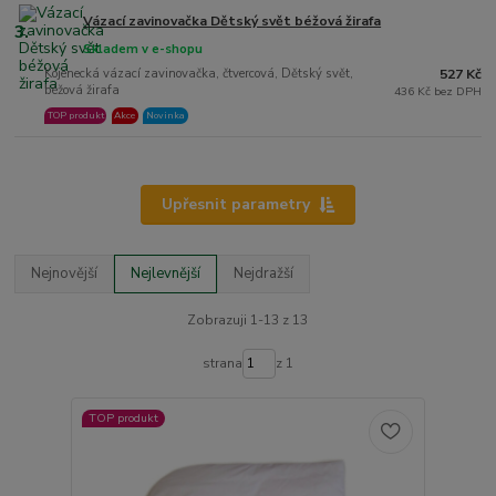
Vázací zavinovačka Dětský svět béžová žirafa
3.
Skladem v e-shopu
Kojenecká vázací zavinovačka, čtvercová, Dětský svět,
527 Kč
béžová žirafa
436 Kč bez DPH
TOP produkt
Akce
Novinka
Upřesnit parametry
Nejnovější
Nejlevnější
Nejdražší
Zobrazuji 1-13 z 13
strana
z 1
TOP produkt