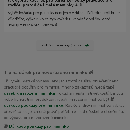
Jak vybrat kočárek pro panenky? Velký průvodce pro
rodiče, prarodiče i malé maminky 👧🍼
Výběr kočárku pro panenky není jen o vzhledu. Důležitou roli hraje
věk dítěte, výška rukojeti, typ kočárku i vhodné doplňky, které
udělají z každé pro...
číst celé
Zobrazit všechny články
Tip na dárek pro novorozené miminko 👶
Při výběru dětské výbavy, jako jsou froté osušky, oblečení nebo
praktické doplňky pro miminka, mnoho zákazníků hledá také
dárek k narození miminka
. Pokud si nejste jistí velikostí, barvou
nebo konkrétním produktem, ideálním řešením mohou být
🎁
dárkové poukazy pro miminko
. Rodiče si díky nim mohou vybrat
přesně to, co jejich dítě právě potřebuje – od dětského oblečení až
po výbavu pro novorozené miminko.
🎁
Dárkové poukazy pro miminko