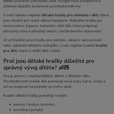
dětem poznávat svět kolem sebe, rozvíjet nové schopnosti a
získávat důležité zkušenosti prostřednictvím hry.
V naší nabídce najdete
dětské hračky pro miminka i děti
, které
jsou vhodné pro různé věkové kategorie. Nabízíme hračky pro
novorozence, kojence, batolata i větší děti, které podporují
přirozený vývoj a přinášejí radost z každodenního objevování.
Ať už hledáte první hračku pro miminko, dárek k narozeninám
nebo vybavení dětského pokojíčku, u nás najdete kvalitní
hračky
pro děti
, které si oblíbí děti i rodiče.
Proč jsou dětské hračky důležité pro
správný vývoj dítěte? 👶🧸
Hra je jednou z nejdůležitějších aktivit v dětském věku.
Prostřednictvím hraček děti poznávají nové tvary, barvy, zvuky a
učí se reagovat na podněty ze svého okolí.
Kvalitní dětské hračky pomáhají rozvíjet:
jemnou i hrubou motoriku,
koordinaci pohybů,