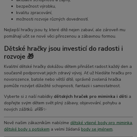
bezpečnost výrobku,
kvalitu zpracování,
možnosti rozvoje různých dovedností.
Nejlepší hračky jsou ty, které dítě nejen zabaví, ale zároveň mu
pomáhají učit se nové věci přirozenou a zábavnou formou.
Dětské hračky jsou investicí do radosti i
rozvoje 🎁
Kvalitní dětské hračky dokážou dětem přinášet radost každý den a
současně podporovat jejich zdravý vývoj. Ať už hledáte hračku pro
novorozence, batole nebo větší dítě, správně zvolená hračka
pomůže rozvíjet důležité schopnosti, fantazii i samostatnost.
Vyberte si z naší nabídky
dětských hraček pro miminka i děti
a
dopřejte svým dětem svět plný zábavy, objevování, pohybu a
nových zážitků. 👶🧸✨
Nově našim zákazníkům nabízíme
dětské vtipné body pro miminka
,
dětské body s potiskem
a velmi žádaná
body se jménem
.