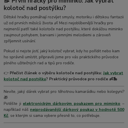
📝 První hračky pro miminko: Jak vybrat
kolotoč nad postýlku?
Dětské hračky pomáhají rozvíjet smysly, motoriku i dětskou fantazii
už od prvních měsíců života 👶 Mezi nejoblíbenější hračky pro
nejmenší patří také kolotoče nad postýlku, které dokážou miminko
zaujmout pohybem, barvami i jemnými melodiemi a zároveň
zpříjemnit usínání.
Pokud si nejste jistí, jaký kolotoč vybrat, kdy ho pořídit nebo kam
ho správně umístit, připravili jsme pro vás praktického průvodce
plného užitečných rad a tipů pro rodiče.
👉
Přečíst článek o výběru kolotoče nad postýlku:
Jak vybrat
kolotoč nad postýlku
? Praktický průvodce pro rodiče 👶🎠
Nevíte, jaký dárek vybrat pro těhotnou kamarádku nebo kolegyni?
🎁
Potěšte ji
elektronickým dárkovým poukazem pro miminko
–
například náš
nejprodávanější dárkový poukaz v hodnotě 500
Kč
, se kterým si sama vybere přesně to, co potřebuje.