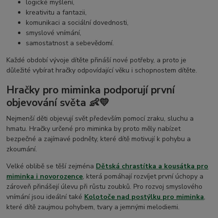
logické myšlení,
kreativitu a fantazii,
komunikaci a sociální dovednosti,
smyslové vnímání,
samostatnost a sebevědomí.
Každé období vývoje dítěte přináší nové potřeby, a proto je
důležité vybírat hračky odpovídající věku i schopnostem dítěte.
Hračky pro miminka podporují první
objevování světa 👶💛
Nejmenší děti objevují svět především pomocí zraku, sluchu a
hmatu. Hračky určené pro miminka by proto měly nabízet
bezpečné a zajímavé podněty, které dítě motivují k pohybu a
zkoumání.
Velké oblibě se těší zejména
Dětská chrastítka a kousátka pro
miminka i novorozence
, která pomáhají rozvíjet první úchopy a
zároveň přinášejí úlevu při růstu zoubků. Pro rozvoj smyslového
vnímání jsou ideální také
Kolotoče nad postýlku pro miminka
,
které dítě zaujmou pohybem, tvary a jemnými melodiemi.