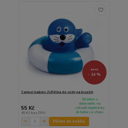
64 Kč
- 14 %
Canpol babies Zvířátka do vody na kruzích
Skladem u
dodavatele, na
55 Kč
základě objednávky
do týdne v e-shopu
45 Kč
bez DPH
Přidat do košíku