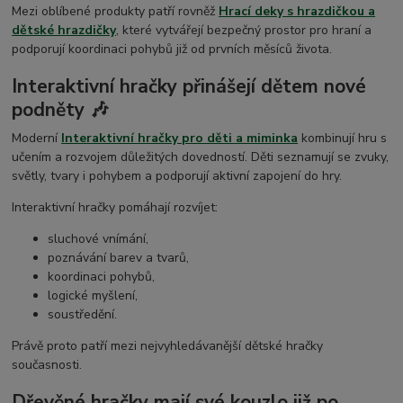
Mezi oblíbené produkty patří rovněž
Hrací deky s hrazdičkou a
dětské hrazdičky
, které vytvářejí bezpečný prostor pro hraní a
podporují koordinaci pohybů již od prvních měsíců života.
Interaktivní hračky přinášejí dětem nové
podněty 🎶
Moderní
Interaktivní hračky pro děti a miminka
kombinují hru s
učením a rozvojem důležitých dovedností. Děti seznamují se zvuky,
světly, tvary i pohybem a podporují aktivní zapojení do hry.
Interaktivní hračky pomáhají rozvíjet:
sluchové vnímání,
poznávání barev a tvarů,
koordinaci pohybů,
logické myšlení,
soustředění.
Právě proto patří mezi nejvyhledávanější dětské hračky
současnosti.
Dřevěné hračky mají své kouzlo již po