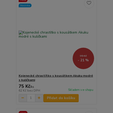
Akce
Novinka
95 Kč
- 21 %
Kojenecké chrastítko s kousátkem Akuku modré
s kuličkami
75 Kč
/
ks
Skladem v e-shopu
62 Kč
bez DPH
Přidat do košíku
Akce