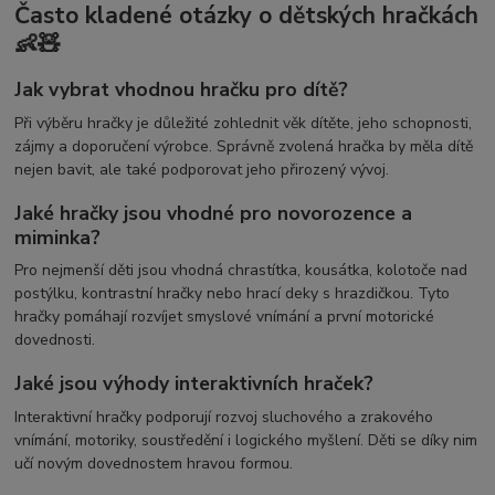
Často kladené otázky o dětských hračkách
👶🧸
Jak vybrat vhodnou hračku pro dítě?
Při výběru hračky je důležité zohlednit věk dítěte, jeho schopnosti,
zájmy a doporučení výrobce. Správně zvolená hračka by měla dítě
nejen bavit, ale také podporovat jeho přirozený vývoj.
Jaké hračky jsou vhodné pro novorozence a
miminka?
Pro nejmenší děti jsou vhodná chrastítka, kousátka, kolotoče nad
postýlku, kontrastní hračky nebo hrací deky s hrazdičkou. Tyto
hračky pomáhají rozvíjet smyslové vnímání a první motorické
dovednosti.
Jaké jsou výhody interaktivních hraček?
Interaktivní hračky podporují rozvoj sluchového a zrakového
vnímání, motoriky, soustředění i logického myšlení. Děti se díky nim
učí novým dovednostem hravou formou.