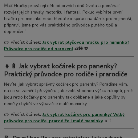
🧸👶 Hračky provázejí děti od prvních dnů života a pomáhají
rozvíjet jejich smysly, motoriku i fantazii. Pokud vybíráte první
hračku pro miminko nebo hledáte inspiraci na dárek pro nejmenší,
připravili jsme pro vás praktického průvodce plného tipů a
doporučení.
👉
Přečíst článek:
Jak vybrat plyšovou hračku pro miminko?
Průvodce pro rodiče od narození
👶🧸
💖
👧🍼 Jak vybrat kočárek pro panenky?
Praktický průvodce pro rodiče i prarodiče
Nevíte, jak vybrat správný kočárek pro panenky? Poradíme vám,
na co se zaměřit při výběru, jak zvolit vhodnou výšku rukojeti, proč
jsou retro kočárky pro panenky tak oblíbené a jaké doplňky by
neměly chybět ve výbavičce malé maminky.
👉
Přečíst článek:
Jak vybrat kočárek pro panenky? Velký
průvodce pro rodiče, prarodiče i malé maminky
👧🍼