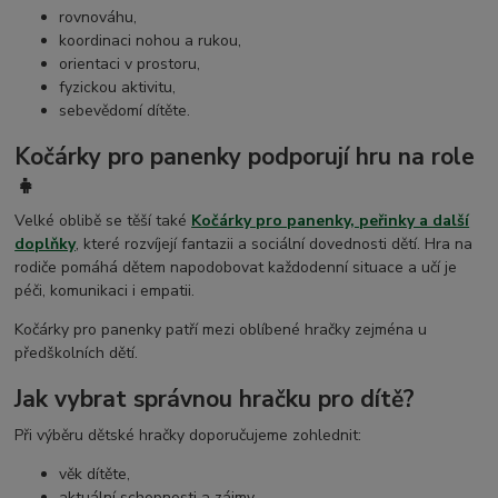
rovnováhu,
koordinaci nohou a rukou,
orientaci v prostoru,
fyzickou aktivitu,
sebevědomí dítěte.
Kočárky pro panenky podporují hru na role
👧
Velké oblibě se těší také
Kočárky pro panenky, peřinky a další
doplňky
, které rozvíjejí fantazii a sociální dovednosti dětí. Hra na
rodiče pomáhá dětem napodobovat každodenní situace a učí je
péči, komunikaci i empatii.
Kočárky pro panenky patří mezi oblíbené hračky zejména u
předškolních dětí.
Jak vybrat správnou hračku pro dítě?
Při výběru dětské hračky doporučujeme zohlednit:
věk dítěte,
aktuální schopnosti a zájmy,