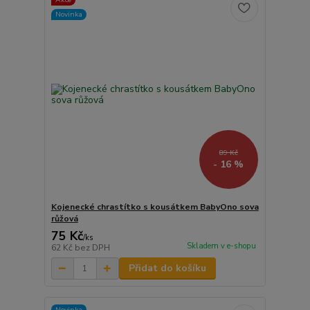
Novinka
89 Kč
- 16 %
Kojenecké chrastítko s kousátkem BabyOno sova
růžová
75 Kč
/
ks
Skladem v e-shopu
62 Kč
bez DPH
Přidat do košíku
Novinka