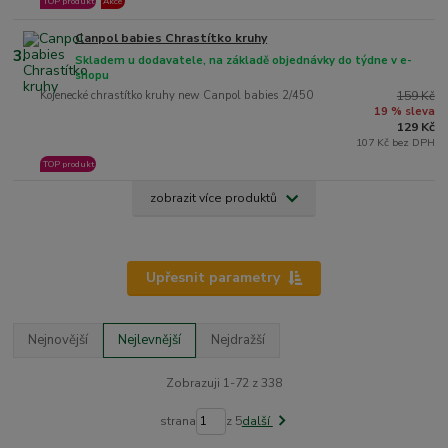
TOP produkt
Akce
Canpol babies Chrastítko kruhy
3.
Skladem u dodavatele, na základě objednávky do týdne v e-
shopu
Kojenecké chrastítko kruhy new Canpol babies 2/450
159 Kč
19 % sleva
129 Kč
107 Kč bez DPH
TOP produkt
zobrazit více produktů
Upřesnit parametry
Nejnovější
Nejlevnější
Nejdražší
Zobrazuji 1-72 z 338
strana
z 5
další