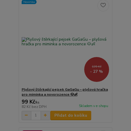
Novinka
135 Kč
- 27 %
Plyšový štěrkající pejsek GaGaGu – plyšová hračka
pro miminka a novorozence 🐶👶
99 Kč
/
ks
Skladem v e-shopu
82 Kč
bez DPH
Přidat do košíku