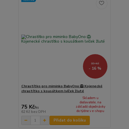
89 Kč
- 16 %
Chrastítko pro miminko BabyOno 🦁 Kojenecké
chrastítko s kousátkem lvíček žluté
Skladem u
dodavatele, na
75 Kč
základě objednávky
/
ks
do týdne v e-shopu
62 Kč
bez DPH
Přidat do košíku