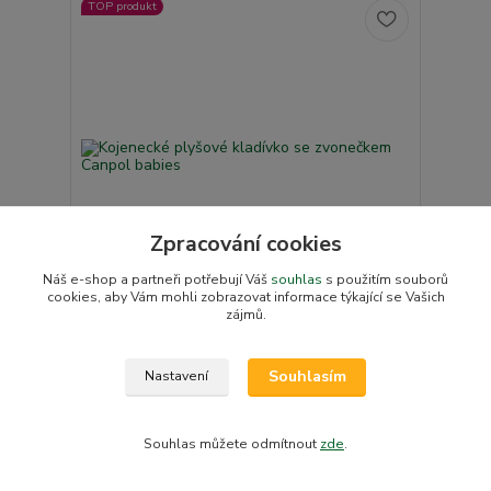
TOP produkt
Zpracování cookies
125 Kč
- 20 %
Náš e-shop a partneři potřebují Váš
souhlas
s použitím souborů
cookies, aby Vám mohli zobrazovat informace týkající se Vašich
zájmů.
Kojenecké plyšové kladívko se zvonečkem Canpol
babies
Souhlasím
100 Kč
Nastavení
/
ks
Skladem v e-shopu
83 Kč
bez DPH
Přidat do košíku
Souhlas můžete odmítnout
zde
.