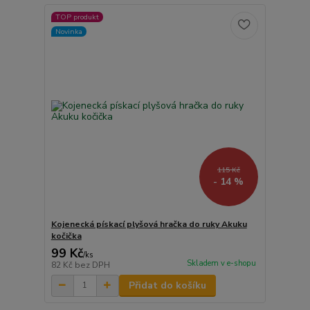
TOP produkt
Novinka
115 Kč
- 14 %
Kojenecká pískací plyšová hračka do ruky Akuku
kočička
99 Kč
/
ks
Skladem v e-shopu
82 Kč
bez DPH
Přidat do košíku