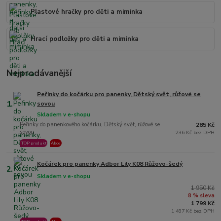
Plastové hračky pro děti a miminka
Hrací podložky pro děti a miminka
Nejprodávanější
Peřinky do kočárku pro panenky, Dětský svět, růžové se
1.
sovou
Skladem v e-shopu
Peřinky do panenkového kočárku, Dětský svět, růžové se
285 Kč
sovou
236 Kč bez DPH
TOP produkt
Akce
Kočárek pro panenky Adbor Lily K08 Růžovo-šedý
2.
Skladem v e-shopu
1 950 Kč
8 % sleva
1 799 Kč
1 487 Kč bez DPH