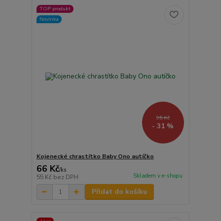
TOP produkt
Novinka
95 Kč
- 31 %
Kojenecké chrastítko Baby Ono autíčko
66 Kč
/
ks
Skladem v e-shopu
55 Kč
bez DPH
Přidat do košíku