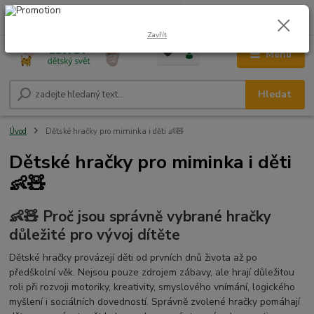
0
ks
CZK
+420 604 278 943
za
0,00 Kč
Zavřít
Menu
Hledat
Úvod
Dětské hračky pro miminka i děti 👶🧸
Dětské hračky pro miminka i děti
👶🧸
👶🧸 Proč jsou správně vybrané hračky
důležité pro vývoj dítěte
Dětské hračky provázejí děti od prvních dnů života až po
předškolní věk. Nejsou pouze zdrojem zábavy, ale hrají důležitou
roli při rozvoji motoriky, kreativity, smyslového vnímání, logického
myšlení i sociálních dovedností. Správně zvolené hračky pomáhají