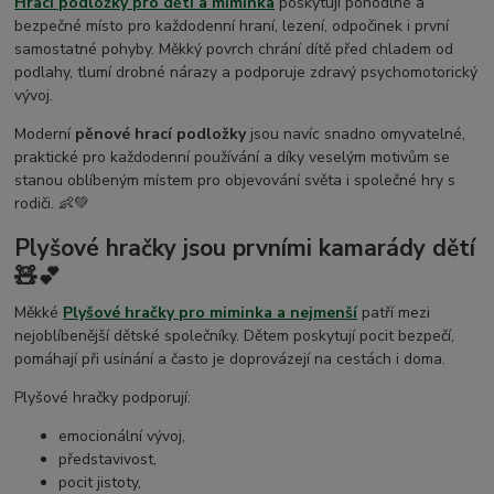
Hrací podložky pro děti a miminka
poskytují pohodlné a
bezpečné místo pro každodenní hraní, lezení, odpočinek i první
samostatné pohyby. Měkký povrch chrání dítě před chladem od
podlahy, tlumí drobné nárazy a podporuje zdravý psychomotorický
vývoj.
Moderní
pěnové hrací podložky
jsou navíc snadno omyvatelné,
praktické pro každodenní používání a díky veselým motivům se
stanou oblíbeným místem pro objevování světa i společné hry s
rodiči. 👶💚
Plyšové hračky jsou prvními kamarády dětí
🧸💕
Měkké
Plyšové hračky pro miminka a nejmenší
patří mezi
nejoblíbenější dětské společníky. Dětem poskytují pocit bezpečí,
pomáhají při usínání a často je doprovázejí na cestách i doma.
Plyšové hračky podporují:
emocionální vývoj,
představivost,
pocit jistoty,