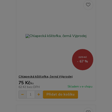
225 Kč
- 67 %
Chlapecká kšiltofka, černá Výprodej
75 Kč
/
ks
Skladem v e-shopu
62 Kč
bez DPH
Přidat do košíku