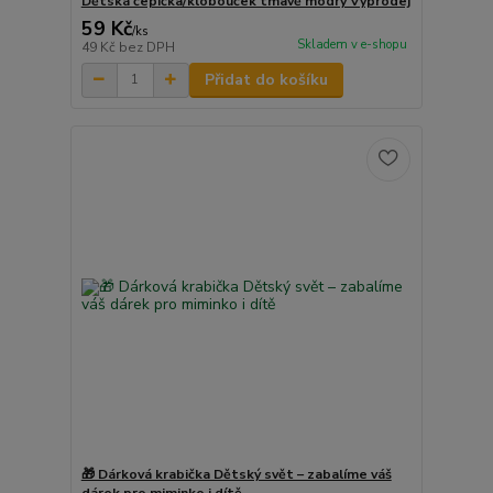
Dětská čepička/klobouček tmavě modrý Výprodej
59 Kč
/
ks
Skladem v e-shopu
49 Kč
bez DPH
Přidat do košíku
🎁 Dárková krabička Dětský svět – zabalíme váš