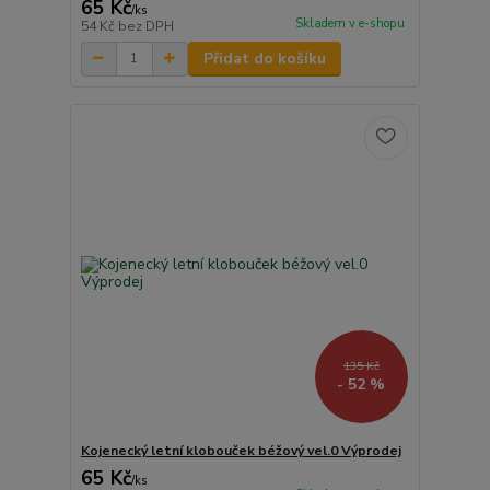
65 Kč
/
ks
Skladem v e-shopu
54 Kč
bez DPH
Přidat do košíku
135 Kč
- 52 %
Kojenecký letní klobouček béžový vel.0 Výprodej
65 Kč
/
ks