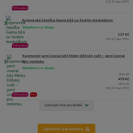
213 Kč bez DPH
TOP produkt
Kojenecká čepička Gama bílá se šedým medvídkem
2.
Skladem v e-shopu
127 Kč
105 Kč bez DPH
TOP produkt
Kojenecký jarní overal bílý Minky Dětský svět – jarní overal
3.
pro miminko
Skladem v e-shopu
cena od
479 Kč
cena od
396 Kč bez DPH
TOP produkt
Akce
zobrazit více produktů
Upřesnit parametry