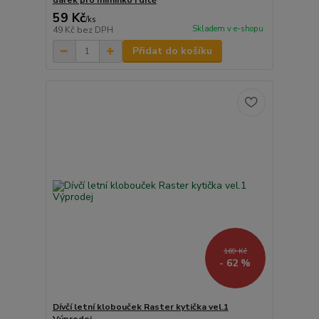
dárek pro miminko i dítě
59 Kč
/
ks
Skladem v e-shopu
49 Kč
bez DPH
Přidat do košíku
169 Kč
- 62 %
Dívčí letní klobouček Raster kytička vel.1
Výprodej