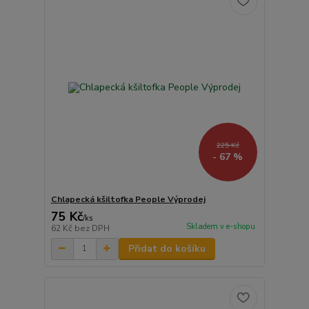
225 Kč
- 67 %
Chlapecká kšiltofka People Výprodej
75 Kč
/
ks
Skladem v e-shopu
62 Kč
bez DPH
Přidat do košíku