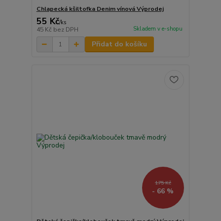
Chlapecká kšiltofka Denim vínová Výprodej
55 Kč
/
ks
Skladem v e-shopu
45 Kč
bez DPH
Přidat do košíku
175 Kč
- 66 %