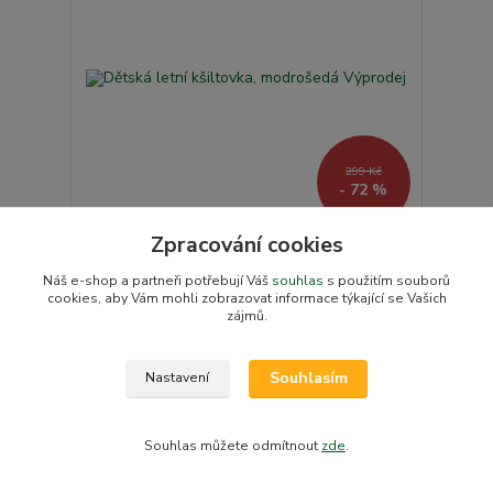
299 Kč
- 72 %
Zpracování cookies
Dětská letní kšiltovka, modrošedá Výprodej
85 Kč
Náš e-shop a partneři potřebují Váš
souhlas
s použitím souborů
/
ks
cookies, aby Vám mohli zobrazovat informace týkající se Vašich
Skladem v e-shopu
70 Kč
bez DPH
zájmů.
Přidat do košíku
Souhlasím
Nastavení
Souhlas můžete odmítnout
zde
.