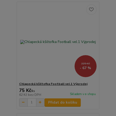
225 Kč
- 67 %
Chlapecká kšiltofka Football vel.1 Výprodej
75 Kč
/
ks
Skladem v e-shopu
62 Kč
bez DPH
Přidat do košíku