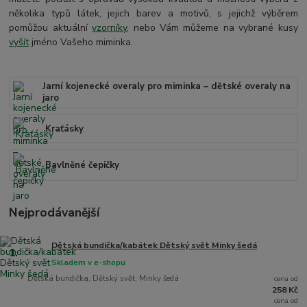
několika typů látek, jejich barev a motivů, s jejichž výběrem
pomůžou aktuální
vzorníky
, nebo Vám můžeme na vybrané kusy
vyšít
jméno Vašeho miminka.
Jarní kojenecké overaly pro miminka – dětské overaly na
jaro
Kraťásky
Bavlněné čepičky
Nejprodávanější
Dětská bundička/kabátek Dětský svět Minky šedá
1.
Skladem v e-shopu
Dětská bundička, Dětský svět, Minky šedá
cena od
258 Kč
cena od