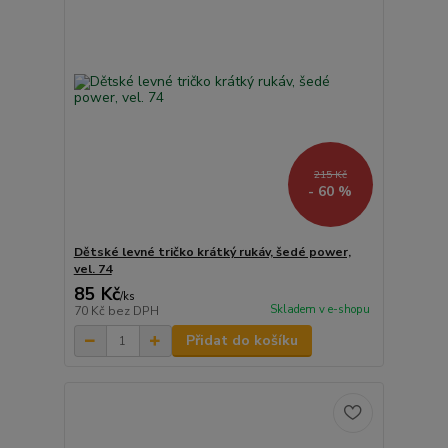
215 Kč
- 60 %
Dětské levné tričko krátký rukáv, šedé power,
vel. 74
85 Kč
/
ks
Skladem v e-shopu
70 Kč
bez DPH
Přidat do košíku