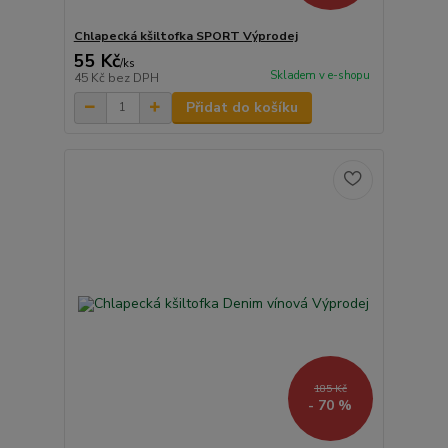
Chlapecká kšiltofka SPORT Výprodej
55 Kč
/
ks
Skladem v e-shopu
45 Kč
bez DPH
Přidat do košíku
185 Kč
- 70 %