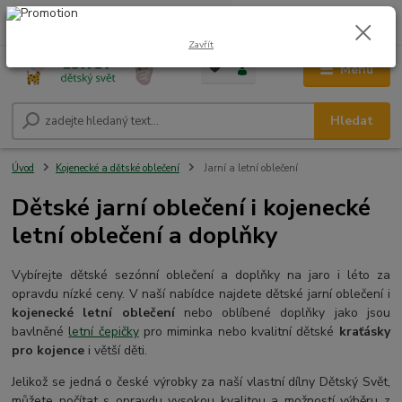
0
ks
CZK
+420 604 278 943
za
0,00 Kč
Zavřít
Menu
Hledat
Úvod
Kojenecké a dětské oblečení
Jarní a letní oblečení
Dětské jarní oblečení i kojenecké
letní oblečení a doplňky
Vybírejte dětské sezónní oblečení a doplňky na jaro i léto za
opravdu nízké ceny. V naší nabídce najdete dětské jarní oblečení i
kojenecké letní oblečení
nebo oblíbené doplňky jako jsou
bavlněné
letní čepičky
pro miminka nebo kvalitní dětské
kraťásky
pro kojence
i větší děti.
Jelikož se jedná o české výrobky za naší vlastní dílny Dětský Svět,
můžete počítat s opravdu vysokou kvalitou a možností výběru z