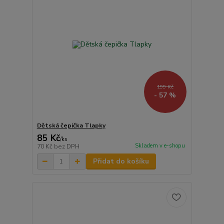
199 Kč
- 57 %
Dětská čepička Tlapky
85 Kč
/
ks
Skladem v e-shopu
70 Kč
bez DPH
Přidat do košíku