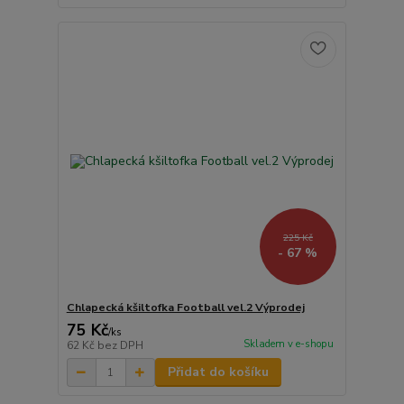
225 Kč
- 67 %
Chlapecká kšiltofka Football vel.2 Výprodej
75 Kč
/
ks
Skladem v e-shopu
62 Kč
bez DPH
Přidat do košíku