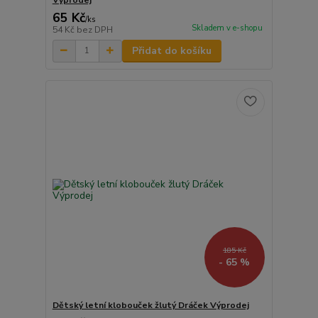
65 Kč
/
ks
Skladem v e-shopu
54 Kč
bez DPH
Přidat do košíku
185 Kč
- 65 %
Dětský letní klobouček žlutý Dráček Výprodej