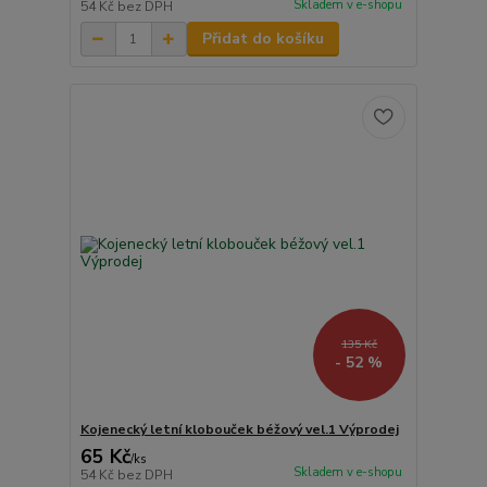
Skladem v e-shopu
54 Kč
bez DPH
Přidat do košíku
135 Kč
- 52 %
Kojenecký letní klobouček béžový vel.1 Výprodej
65 Kč
/
ks
Skladem v e-shopu
54 Kč
bez DPH