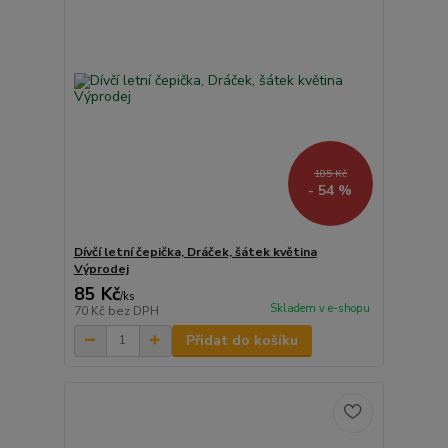
185 Kč
- 54 %
Dívčí letní čepička, Dráček, šátek květina
Výprodej
85 Kč
/
ks
Skladem v e-shopu
70 Kč
bez DPH
Přidat do košíku