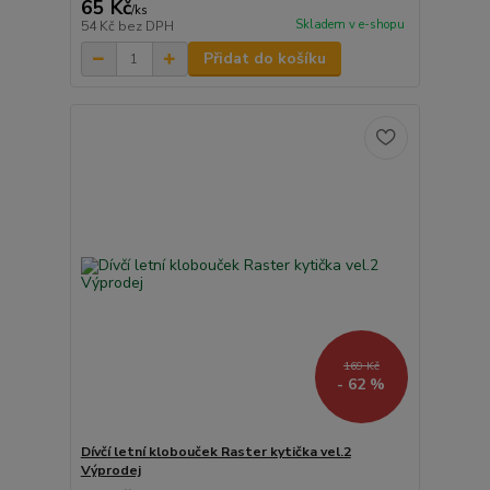
65 Kč
/
ks
Skladem v e-shopu
54 Kč
bez DPH
Přidat do košíku
169 Kč
- 62 %
Dívčí letní klobouček Raster kytička vel.2
Výprodej