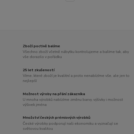
Zboží poctivě balíme
Všechno zboží včetně nábytku kontrolujeme a balíme tak, aby
vše dorazilo v pořádku
25 let zkušeností
Víme, které zboží je kvalitní a proto nenabízíme vše, ale jen to
nejlepší
Možnost výroby na přání zákazníka
U mnoha výrobků nabízíme změnu barvy, výšivky i možnost
výšivek jména
Množství českých prémiových výrobků
České výrobky podporují naši ekonomiku a vyznačují se
světovou kvalitou