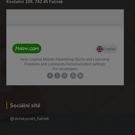
Kostelní 109, 742 45 Fulnek
Sociální sítě
@detskysvet_fulnek