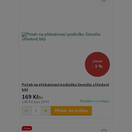
175 Kč
- 3 %
Potah na přebalovací podložku Sensillo středový
bílý
169 Kč
/
ks
Skladem v e-shopu
140 Kč
bez DPH
Přidat do košíku
Akce