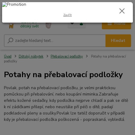
0
ks
CZK
+420 604 278 943
za
0,00 Kč
Zavřít
Menu
Hledat
Úvod
Dětský nábytek
Přebalovací podložky
Potahy na přebalovací
podložky
Potahy na přebalovací podložky
Povlak, potah na přebalovací podložku, je velmi praktickou
pomůckou při přebalování, nebo koupání miminka.Zabraňuje
efektu kožené sedačky, kdy podložka nejprve chladí a pak se dítě
k ní zádičkami přilepí, nebo neustále pří péči o dítě, padají
podkladové pleny a osušky.Povlak lze tatéž doporučit v případě
kdy je přebalovací podložka poškozená - popraskaná, vybledlá.