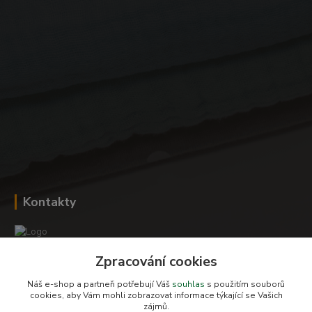
Kontakty
Zpracování cookies
Romana Šebestová
+420 604 278 943
Náš e-shop a partneři potřebují Váš
souhlas
s použitím souborů
cookies, aby Vám mohli zobrazovat informace týkající se Vašich
zájmů.
obchod-detskysvet@seznam.cz