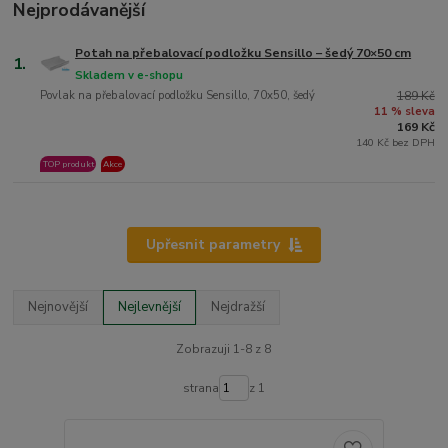
Nejprodávanější
Potah na přebalovací podložku Sensillo – šedý 70×50 cm
1.
Skladem v e-shopu
Povlak na přebalovací podložku Sensillo, 70x50, šedý
189 Kč
11 % sleva
169 Kč
140 Kč bez DPH
TOP produkt
Akce
Upřesnit parametry
Nejnovější
Nejlevnější
Nejdražší
Zobrazuji 1-8 z 8
strana
z 1