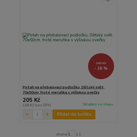
245 Kč
- 16 %
Potah na přebalovací podložku, Dětský svět,
70x50cm, froté meruňka s výšivkou ovečky
205 Kč
Skladem v e-shopu
169 Kč
bez DPH
Přidat do košíku
strana
z 1