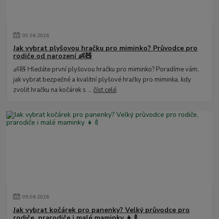
09
.
06
.
2026
Jak vybrat plyšovou hračku pro miminko? Průvodce pro
rodiče od narození 👶🧸
👶🧸 Hledáte první plyšovou hračku pro miminko? Poradíme vám,
jak vybrat bezpečné a kvalitní plyšové hračky pro miminka, kdy
zvolit hračku na kočárek s ...
číst celé
05
.
06
.
2026
Jak vybrat kočárek pro panenky? Velký průvodce pro
rodiče, prarodiče i malé maminky 👧🍼