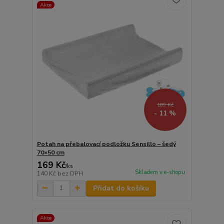
Akce
189 Kč
- 11 %
Potah na přebalovací podložku Sensillo – šedý
70×50 cm
169 Kč
/
ks
Skladem v e-shopu
140 Kč
bez DPH
Přidat do košíku
Akce