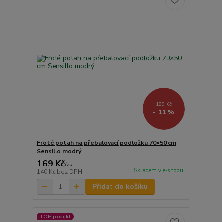
189 Kč
- 11 %
Froté potah na přebalovací podložku 70×50 cm
Sensillo modrý
169 Kč
/
ks
Skladem v e-shopu
140 Kč
bez DPH
Přidat do košíku
TOP produkt