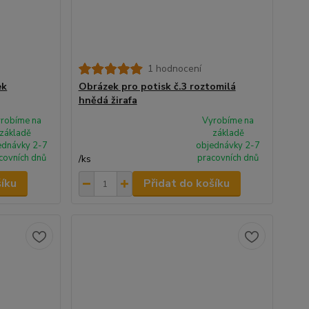
1 hodnocení
ek
Obrázek pro potisk č.3 roztomilá
hnědá žirafa
robíme na
Vyrobíme na
základě
základě
ednávky 2-7
objednávky 2-7
covních dnů
pracovních dnů
/
ks
šíku
Přidat do košíku