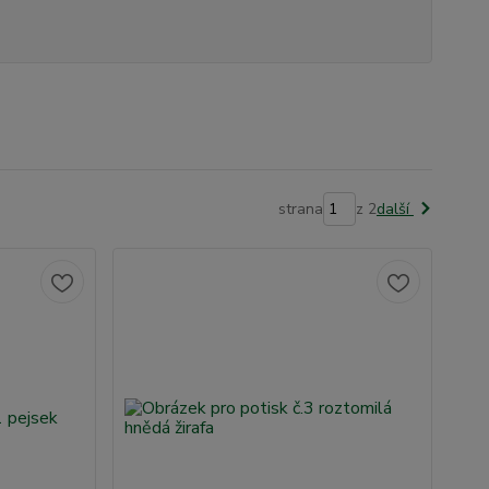
strana
z 2
další