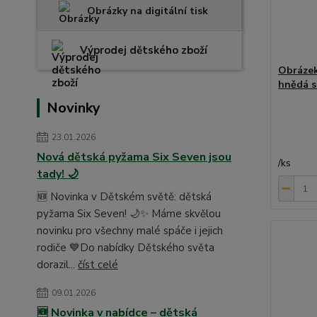
Obrázky na digitální tisk
Výprodej dětského zboží
Obrázek
hnědá s
Novinky
23.01.2026
Nová dětská pyžama Six Seven jsou
/
ks
tady! 🌙
🆕 Novinka v Dětském světě: dětská
pyžama Six Seven! 🌙✨ Máme skvělou
novinku pro všechny malé spáče i jejich
rodiče 💙Do nabídky Dětského světa
dorazil...
číst celé
09.01.2026
🆕 Novinka v nabídce – dětská