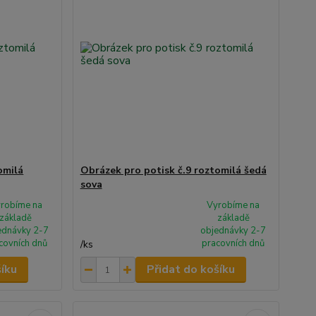
omilá
Obrázek pro potisk č.9 roztomilá šedá
sova
robíme na
Vyrobíme na
základě
základě
ednávky 2-7
objednávky 2-7
covních dnů
pracovních dnů
/
ks
šíku
Přidat do košíku