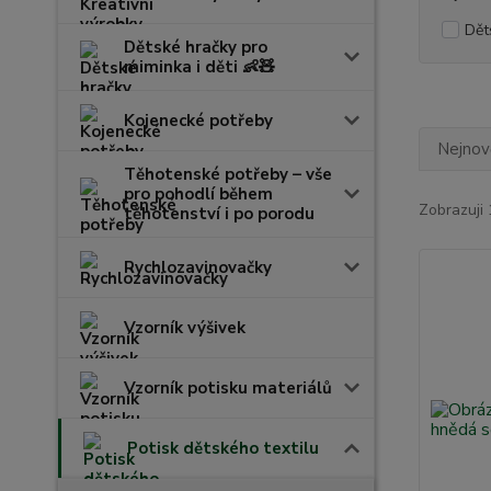
Dět
Dětské hračky pro
miminka i děti 👶🧸
Kojenecké potřeby
Nejnově
Těhotenské potřeby – vše
pro pohodlí během
Zobrazuji 
těhotenství i po porodu
Rychlozavinovačky
Vzorník výšivek
Vzorník potisku materiálů
Potisk dětského textilu