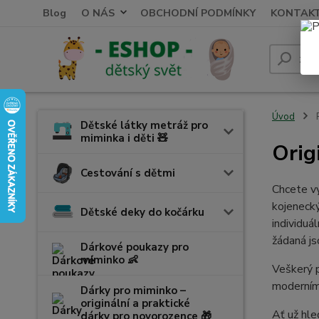
Blog
O NÁS
OBCHODNÍ PODMÍNKY
KONTAK
Úvod
P
Dětské látky metráž pro
miminka i děti 🧸
Orig
Cestování s dětmi
Chcete vy
kojeneck
Dětské deky do kočárku
individuá
žádaná j
Dárkové poukazy pro
miminko 👶
Veškerý p
moderními
Dárky pro miminko –
originální a praktické
Ať už hle
dárky pro novorozence 🎁