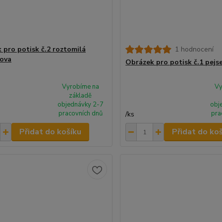
 pro potisk č.2 roztomilá
1 hodnocení
ova
Obrázek pro potisk č.1 pejs
Vyrobíme na
Vy
základě
objednávky 2-7
obj
pracovních dnů
pra
/
ks
Přidat do košíku
Přidat do ko