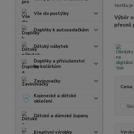
textilu j
Vše do postýlky
Výběr o
přesně 
Doplňky k autosedačkám
Dětský nábytek
Doplňky a příslušenství
ke kočárkům
Zavinovačky
Cena:
Kojenecké a dětské
oblečení
Skl
Dětské a dámské župany
Kreativní výrobky
Výrob