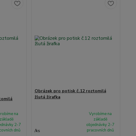
Obrázek pro potisk č.12 roztomilá
žlutá žirafka
tomilá
robíme na
Vyrobíme na
základě
základě
ednávky 2-7
objednávky 2-7
covních dnů
pracovních dnů
/
ks