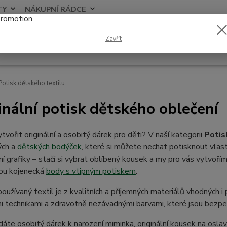
TY
NÁKUPNÍ RÁDCE
Nevíte
Zavřít
Hledat
+420
otisk dětského textilu
inální potisk dětského oblečení
tvořit originální a osobitý dárek pro děti? V naší kategorii
Potis
ých a
dětských bodýček
, které si můžete nechat potisknout vlas
lní grafiky – stačí si vybrat oblíbený kousek a my pro vás vytvoří
sou kojenecká
body s vtipným potiskem
.
oužívaný textil je z kvalitních a příjemných materiálů vhodných 
 technikami a zdravotně nezávadnými barvami, které jsou bezpečn
dáte osobitý dárek k narození miminka, originální kousek na osla