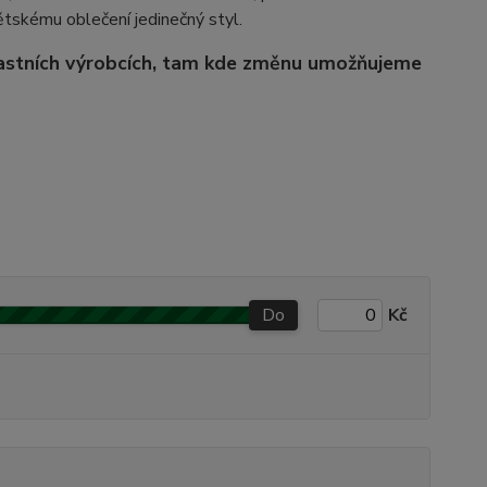
dětskému oblečení jedinečný styl.
lastních výrobcích, tam kde změnu umožňujeme
Do
Kč