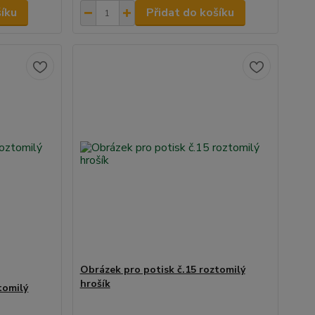
šíku
Přidat do košíku
Obrázek pro potisk č.15 roztomilý
hrošík
tomilý