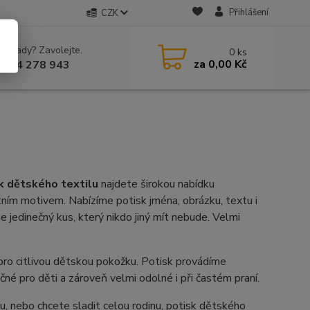
Přihlášení
CZK
 si rady? Zavolejte.
0
ks
za
0,00 Kč
 604 278 943
k dětského textilu
najdete širokou nabídku
tním motivem. Nabízíme potisk jména, obrázku, textu i
me jedinečný kus, který nikdo jiný mít nebude. Velmi
i pro citlivou dětskou pokožku. Potisk provádíme
é pro děti a zároveň velmi odolné i při častém praní.
vu, nebo chcete sladit celou rodinu, potisk dětského