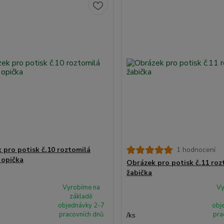
 pro potisk č.10 roztomilá
1 hodnocení
 opička
Obrázek pro potisk č.11 roz
žabička
Vyrobíme na
Vy
základě
objednávky 2-7
obj
pracovních dnů
pra
/
ks