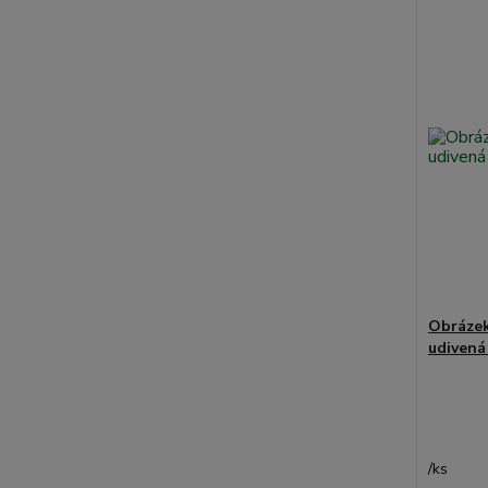
Obrázek
udivená
/
ks