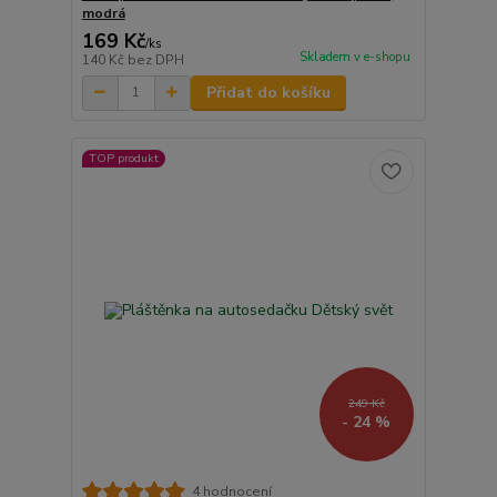
modrá
169 Kč
/
ks
Skladem v e-shopu
140 Kč
bez DPH
Přidat do košíku
TOP produkt
249 Kč
- 24 %
4 hodnocení