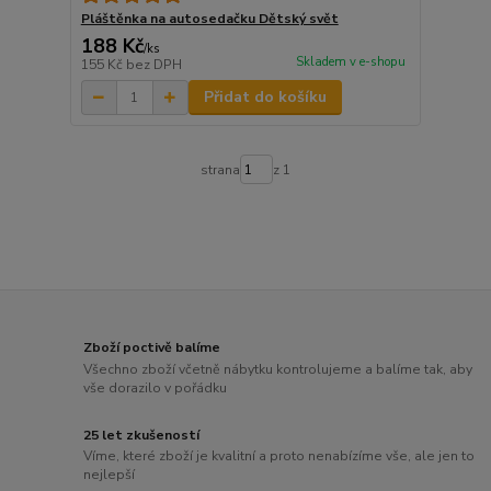
Pláštěnka na autosedačku Dětský svět
188 Kč
/
ks
Skladem v e-shopu
155 Kč
bez DPH
Přidat do košíku
strana
z 1
Zboží poctivě balíme
Všechno zboží včetně nábytku kontrolujeme a balíme tak, aby
vše dorazilo v pořádku
25 let zkušeností
Víme, které zboží je kvalitní a proto nenabízíme vše, ale jen to
nejlepší