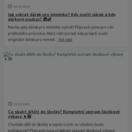
30
.
06
.
2026
Jak vybrat dárek pro miminko? Kdy zvolit dárek a kdy
dárkový poukaz? 🎁👶
Nevíte, jaký dárek pro miminko vybrat? Připravili jsme pro vás
praktického průvodce, který vám poradí, kdy je lepší zvolit
originální dárek pro mimink...
číst celé
21
.
06
.
2026
Co sbalit dítěti do školky? Kompletní seznam školkové
výbavy 👧🎒
Chystáte dítě do školky a nejste si jistí, co všechno bude
potřebovat? Připravili jsme praktický seznam školkové výbavy,