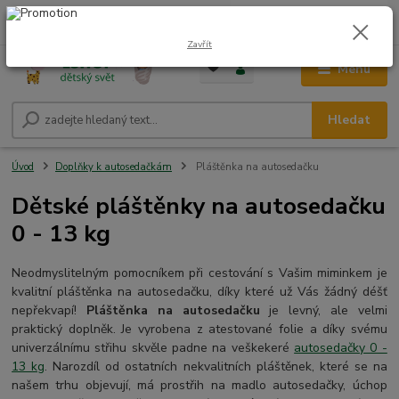
0
ks
CZK
+420 604 278 943
za
0,00 Kč
Zavřít
Menu
Hledat
Úvod
Doplňky k autosedačkám
Pláštěnka na autosedačku
Dětské pláštěnky na autosedačku
0 - 13 kg
Neodmyslitelným pomocníkem při cestování s Vašim miminkem je
kvalitní pláštěnka na autosedačku, díky které už Vás žádný déšť
nepřekvapí!
Pláštěnka na autosedačku
je levný, ale velmi
praktický doplněk. Je vyrobena z atestované folie a díky svému
univerzálnímu střihu skvěle padne na veškekeré
autosedačky 0 -
13 kg
. Narozdíl od ostatních nekvalitních pláštěnek, které se na
našem trhu objevují, má prostřih na madlo autosedačky, úchop