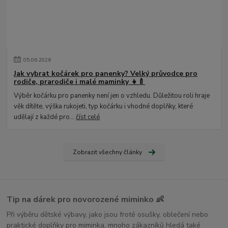
05
.
06
.
2026
Jak vybrat kočárek pro panenky? Velký průvodce pro
rodiče, prarodiče i malé maminky 👧🍼
Výběr kočárku pro panenky není jen o vzhledu. Důležitou roli hraje
věk dítěte, výška rukojeti, typ kočárku i vhodné doplňky, které
udělají z každé pro...
číst celé
Zobrazit všechny články
Tip na dárek pro novorozené miminko 👶
Při výběru dětské výbavy, jako jsou froté osušky, oblečení nebo
praktické doplňky pro miminka, mnoho zákazníků hledá také