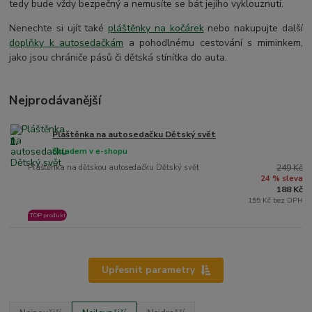
tedy bude vždy bezpečný a nemusíte se bát jejího vyklouznutí.
Nenechte si ujít také
pláštěnky na kočárek
nebo nakupujte další
doplňky k autosedačkám
a pohodlnému cestování s miminkem,
jako jsou chrániče pásů či dětská stínítka do auta.
Nejprodávanější
Pláštěnka na autosedačku Dětský svět
1.
Skladem v e-shopu
Pláštěnka na dětskou autosedačku Dětský svět
249 Kč
24 % sleva
188 Kč
155 Kč bez DPH
TOP produkt
Upřesnit parametry