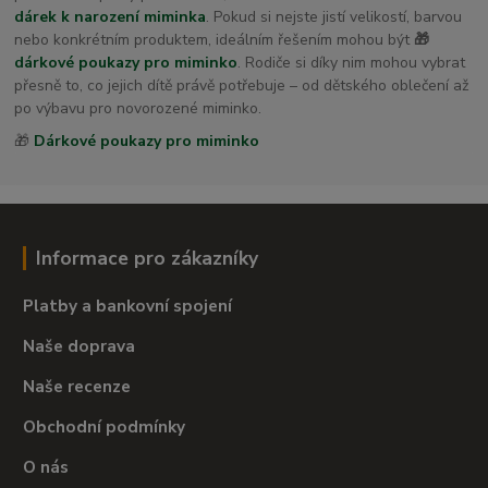
dárek k narození miminka
. Pokud si nejste jistí velikostí, barvou
nebo konkrétním produktem, ideálním řešením mohou být
🎁
dárkové poukazy pro miminko
. Rodiče si díky nim mohou vybrat
přesně to, co jejich dítě právě potřebuje – od dětského oblečení až
po výbavu pro novorozené miminko.
🎁
Dárkové poukazy pro miminko
Informace pro zákazníky
Platby a bankovní spojení
Naše doprava
Naše recenze
Obchodní podmínky
O nás