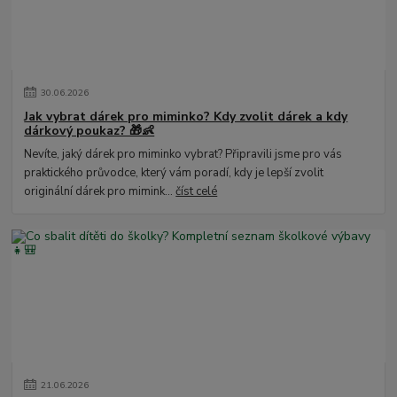
30
.
06
.
2026
Jak vybrat dárek pro miminko? Kdy zvolit dárek a kdy
dárkový poukaz? 🎁👶
Nevíte, jaký dárek pro miminko vybrat? Připravili jsme pro vás
praktického průvodce, který vám poradí, kdy je lepší zvolit
originální dárek pro mimink...
číst celé
21
.
06
.
2026