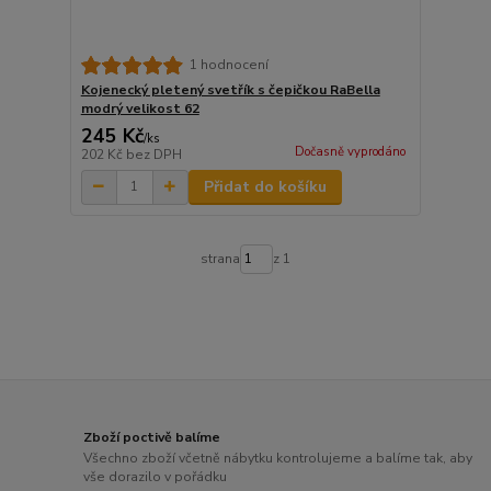
1 hodnocení
Kojenecký pletený svetřík s čepičkou RaBella
modrý velikost 62
245 Kč
/
ks
Dočasně vyprodáno
202 Kč
bez DPH
Přidat do košíku
strana
z 1
Zboží poctivě balíme
Všechno zboží včetně nábytku kontrolujeme a balíme tak, aby
vše dorazilo v pořádku