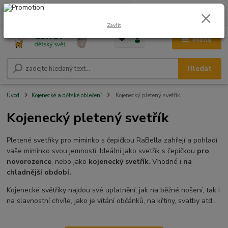
0
ks
CZK
+420 604 278 943
za
0,00 Kč
Zavřít
Menu
Hledat
Úvod
Kojenecké a dětské oblečení
Kojenecký pletený svetřík
Kojenecký pletený svetřík
Pletené svetříky pro miminko s čepičkou RaBella zahřejí a pohladí
vaše miminko svou jemností. Ideální jako svetřík s čepičkou
pro
novorozence
, nebo jako
kojenecký svetřík
. Vhodné i
na
chladnější období.
Kojenecké světříky najdou své uplatnění, jak na běžné nošení, tak i
na slavnostní chvíle, jako je vítání občánků, na křtiny, svatby atd..