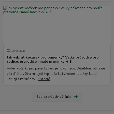
05
.
06
.
2026
Jak vybrat kočárek pro panenky? Velký průvodce pro
rodiče, prarodiče i malé maminky 👧🍼
Výběr kočárku pro panenky není jen o vzhledu. Důležitou roli hraje
věk dítěte, výška rukojeti, typ kočárku i vhodné doplňky, které
udělají z každé pro...
číst celé
Zobrazit všechny články