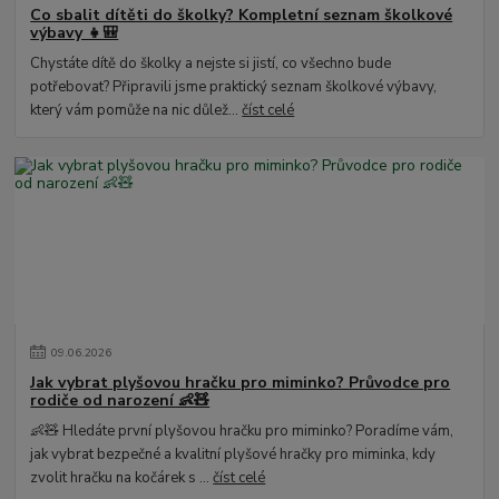
Co sbalit dítěti do školky? Kompletní seznam školkové
výbavy 👧🎒
Chystáte dítě do školky a nejste si jistí, co všechno bude
potřebovat? Připravili jsme praktický seznam školkové výbavy,
který vám pomůže na nic důlež...
číst celé
09
.
06
.
2026
Jak vybrat plyšovou hračku pro miminko? Průvodce pro
rodiče od narození 👶🧸
👶🧸 Hledáte první plyšovou hračku pro miminko? Poradíme vám,
jak vybrat bezpečné a kvalitní plyšové hračky pro miminka, kdy
zvolit hračku na kočárek s ...
číst celé