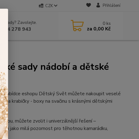
Přihlášení
CZK
 si rady? Zavolejte.
0
ks
za
0,00 Kč
 604 278 943
ětské sady nádobí a dětské
y! V nabídce eshopu Dětský Svět můžete nakoupit veselé
sky a krabičky - boxy na svačinu s krásnými dětskými
ýbavou, můžete zvolit i univerzálnější řešení –
 ale i jako milá pozornost pro těhotnou kamarádku,