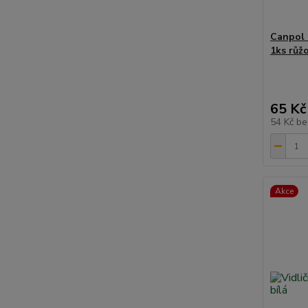
Canpol 
1ks růž
65 Kč
54 Kč
be
Akce