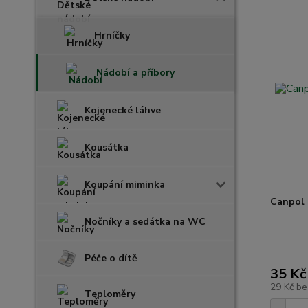
Hrníčky
Nádobí a příbory
Kojenecké láhve
Kousátka
Koupání miminka
Canpol 
Nočníky a sedátka na WC
Péče o dítě
35 Kč
29 Kč
be
Teploměry