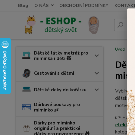
Blog
O NÁS
OBCHODNÍ PODMÍNKY
KONTAK
Úvod
K
Dětské látky metráž pro
miminka i děti 🧸
Děts
misk
Cestování s dětmi
Dětské deky do kočárku
Vybírejte
dětské sa
Dárkové poukazy pro
motivy.
miminko 👶
👉 Pokud 
Dárky pro miminko –
elektron
originální a praktické
kolegyni 
dárky pro novorozence 🎁