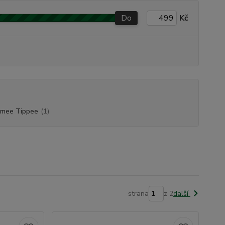
Do
Kč
mee Tippee
(1)
strana
z 2
další