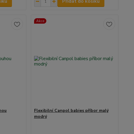
šíku
Přidat do košíku
Akce
uhou
Flexibilní Canpol babies příbor malý
modrý