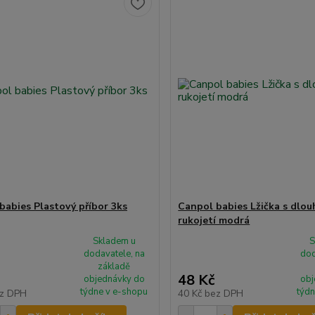
babies Plastový příbor 3ks
Canpol babies Lžička s dlo
rukojetí modrá
Skladem u
S
dodavatele, na
dod
základě
48 Kč
objednávky do
obj
týdne v e-shopu
týdn
z DPH
40 Kč
bez DPH