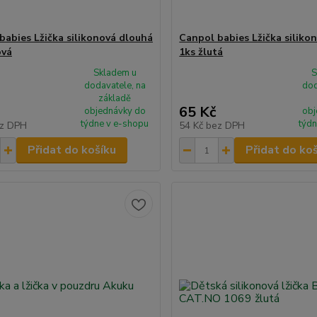
babies Lžička silikonová dlouhá
Canpol babies Lžička siliko
ová
1ks žlutá
Skladem u
S
dodavatele, na
dod
základě
65 Kč
objednávky do
obj
týdne v e-shopu
týdn
z DPH
54 Kč
bez DPH
Přidat do košíku
Přidat do ko