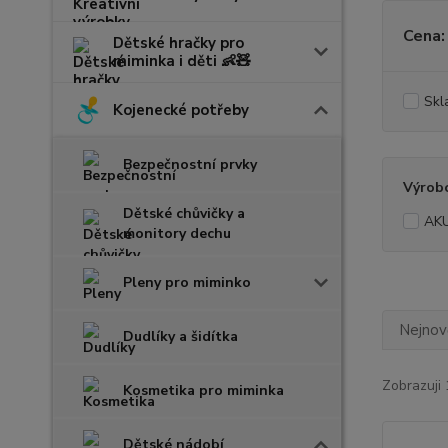
Cena:
Dětské hračky pro
miminka i děti 👶🧸
Skl
Kojenecké potřeby
Bezpečnostní prvky
Výrob
Dětské chůvičky a
AK
monitory dechu
Pleny pro miminko
Nejnově
Dudlíky a šidítka
Zobrazuji 
Kosmetika pro miminka
Dětské nádobí