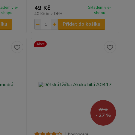
49 Kč
ladem v e-
Skladem v e-
shopu
shopu
40 Kč
bez DPH
šíku
Přidat do košíku
Akce
89 Kč
- 27 %
1 hodnocení