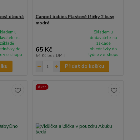
nová dlouhá
Canpol babies Plastové lžičky 2 kusy
modré
kladem u
Skladem u
avatele, na
dodavatele, na
základě
základě
65 Kč
ednávky do
objednávky do
e v e-shopu
týdne v e-shopu
54 Kč
bez DPH
šíku
Přidat do košíku
Akce