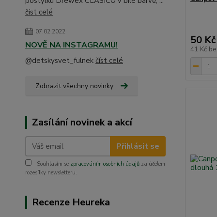
postýlku Drewex CLASICO v bílé barvě, ...
číst celé
07.02.2022
50 Kč
NOVĚ NA INSTAGRAMU!
41 Kč
be
@detskysvet_fulnek
číst celé
Zobrazit všechny novinky
Zasílání novinek a akcí
Přihlásit se
Souhlasím se
zpracováním osobních údajů
za účelem
rozesílky newsletteru.
Recenze Heureka