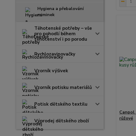
Hygiena a přebalování
miminek
Těhotenské potřeby – vše
pro pohodlí během
těhotenství i po porodu
Rychlozavinovačky
Vzorník výšivek
Vzorník potisku materiálů
Potisk dětského textilu
Canpol 
růžové
Výprodej dětského zboží