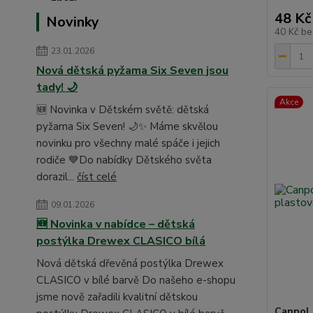
48 Kč
Novinky
40 Kč
be
23.01.2026
Nová dětská pyžama Six Seven jsou
tady! 🌙
Akce
🆕 Novinka v Dětském světě: dětská
pyžama Six Seven! 🌙✨ Máme skvělou
novinku pro všechny malé spáče i jejich
rodiče 💙Do nabídky Dětského světa
dorazil...
číst celé
09.01.2026
🆕 Novinka v nabídce – dětská
postýlka Drewex CLASICO bílá
Nová dětská dřevěná postýlka Drewex
CLASICO v bílé barvě Do našeho e-shopu
jsme nově zařadili kvalitní dětskou
Canpol 