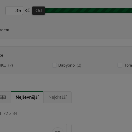
Kč
Od
adem
ce
UKU
(7)
Babyono
(2)
Tom
jší
Nejlevnější
Nejdražší
1-72 z 84