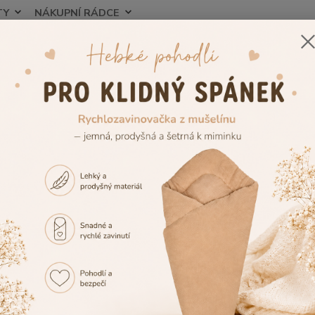
TY
NÁKUPNÍ RÁDCE
Nevíte
Hledat
+420
ojenecké potřeby
Dětské nádobí
Nádobí a příbory
ké talíře i dětské lžičky nebo d
y
 kvalitní dětské nádobí z nezávadných materiálů za skvělé cen
dy nádobí, barevné dětské talíře i dětské lžičky nebo dětské mi
vybíráte dárek pro nastávající rodiče a nejste si jistí konkrétní v
ický dárkový poukaz pro miminko
🎁 Ten potěší nejen rodinu,
nebo blízkou známou, která se brzy stane maminkou 💛