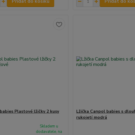
Přidat do košíku
Přidat do ko
babies Plastové lžičky 2 kusy
Lžička Canpol babies s dlo
rukojetí modrá
Skladem u
dodavatele, na