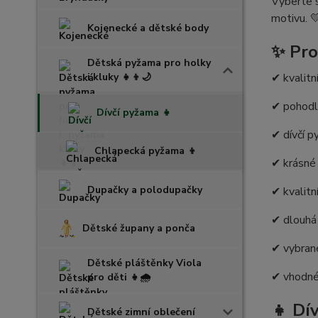
Vyberte s
motivu. 
Kojenecké a dětské body
✨ Pro
Dětská pyžama pro holky
✔ kvalitn
i kluky 👧👦🌙
✔ pohodln
Dívčí pyžama 👧
✔ dívčí p
Chlapecká pyžama 👦
✔ krásné 
Dupačky a polodupačky
✔ kvalitn
✔ dlouhá 
Dětské župany a ponča
✔ vybran
Dětské pláštěnky Viola
✔ vhodné 
pro děti 👧🌧️
👧 Dí
Dětské zimní oblečení