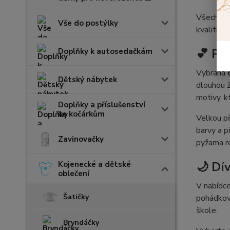
Všechna
Vše do postýlky
kvalitním
💕 Po
Doplňky k autosedačkám
Vybraná
Dětský nábytek
dlouhou ž
motivy, kt
Doplňky a příslušenství
ke kočárkům
Velkou př
barvy a p
Zavinovačky
pyžama ro
🌙 Dí
Kojenecké a dětské
oblečení
V nabídc
Šatičky
pohádkové
škole.
Bryndáčky