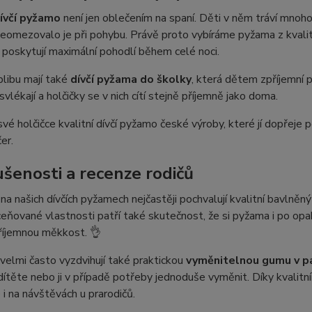
ívčí pyžamo
není jen oblečením na spaní. Děti v něm tráví mnoho
eomezovalo je při pohybu. Právě proto vybíráme pyžama z kvalitn
 poskytují maximální pohodlí během celé noci.
libu mají také
dívčí pyžama do školky
, která dětem zpříjemní 
 svlékají a holčičky se v nich cítí stejně příjemně jako doma.
vé holčičce kvalitní dívčí pyžamo české výroby, které jí dopřeje
er.
ušenosti a recenze rodičů
 na našich dívčích pyžamech nejčastěji pochvalují kvalitní bavlněn
ceňované vlastnosti patří také skutečnost, že si pyžama i po op
říjemnou měkkost. 👌
elmi často vyzdvihují také praktickou
vyměnitelnou gumu v p
ítěte nebo ji v případě potřeby jednoduše vyměnit. Díky kvali
 i na návštěvách u prarodičů.