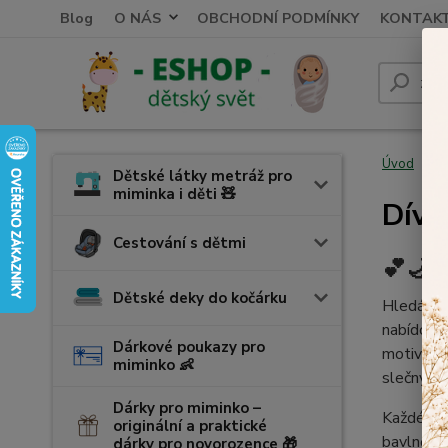
Blog
O NÁS
OBCHODNÍ PODMÍNKY
KONTAK
Úvod
K
Dětské látky metráž pro
miminka i děti 🧸
Dívč
Cestování s dětmi
💕🌙 
Dětské deky do kočárku
Hledáte
nabídce 
Dárkové poukazy pro
motivy. 
miminko 👶
slečny.
Dárky pro miminko –
Každé
dí
originální a praktické
bavlněný 
dárky pro novorozence 🎁