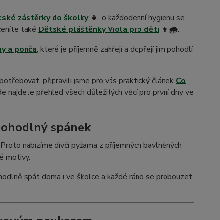
ské zástěrky do školky
👧
, o každodenní hygienu se
ceníte také
Dětské pláštěnky Viola pro děti
👧🌧️
.
y a ponča
, které je příjemně zahřejí a dopřejí jim pohodlí
potřebovat, připravili jsme pro vás praktický článek
Co
kde najdete přehled všech důležitých věcí pro první dny ve
 pohodlný spánek
Proto nabízíme dívčí pyžama z příjemných bavlněných
ké motivy.
hodlně spát doma i ve školce a každé ráno se probouzet