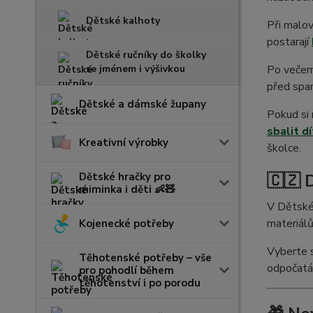
Dětské kalhoty
Při malov
postarají
Dětské ručníky do školky
Po večer
se jménem i výšivkou
před span
Dětské a dámské župany
Pokud si 
sbalit d
Kreativní výrobky
školce.
🇨🇿 
Dětské hračky pro
miminka i děti 👶🧸
V Dětské
materiálů
Kojenecké potřeby
Vyberte s
Těhotenské potřeby – vše
odpočatá 
pro pohodlí během
těhotenství i po porodu