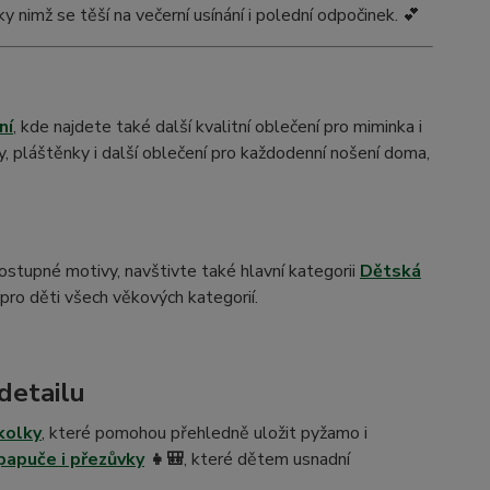
ky nimž se těší na večerní usínání i polední odpočinek. 💕
ní
, kde najdete také další kvalitní oblečení pro miminka i
y, pláštěnky i další oblečení pro každodenní nošení doma,
stupné motivy, navštivte také hlavní kategorii
Dětská
pro děti všech věkových kategorií.
detailu
kolky
, které pomohou přehledně uložit pyžamo i
 papuče i přezůvky
👧🎒
, které dětem usnadní