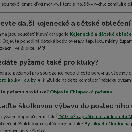
jsou také jemné dívčí motivy, které si holčičky rychle zamilují a dí
jevte další kojenecké a dětské oblečení
ama jsou součástí hlavní kategorie
Kojenecké a dětské obleče
i. Objevte pohodlná dětská body, overaly, tepláčky, mikiny, župan
zkách i ve školce. 👶💛
edáte pyžamo také pro kluky?
íráte pyžamo i pro sourozence nebo chcete porovnat všechny do
ro holky i kluky
👧👦🌙
, kde najdete kompletní nabídku pyžam 
te pyžamo pro kluka?
Objevte Chlapecká pyžama
.
laďte školkovou výbavu do posledního 
u pyžamu doporučujeme také
Dětské kapsáře na ramínko do š
oblečení. Praktickým doplňkem jsou také
Pytlíky do školky na
í organizaci ve školce.