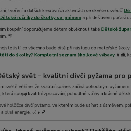
ání, tvoření a dalších kreativních aktivitách se skvěle osvědčí
Dět
Dětské ručníky do školky se jménem
a při deštivém počasí o
ním koupání doporučujeme dětem obléknout také
Dětské župan
ím. 💛
nejste jistí, co všechno bude dítě při nástupu do mateřské školy 
ítěti do školky? Kompletní seznam školkové výbavy
👧🎒
, 
Dětský svět – kvalitní dívčí pyžama pro
m světě věříme, že kvalitní spánek začíná pohodlným pyžamem. 
, která spojují kvalitní zpracování, pohodlné střihy a krásné děts
vé holčičce dívčí pyžamo, ve kterém bude usínat s úsměvem, po
a plná energie. 🌙👧💕