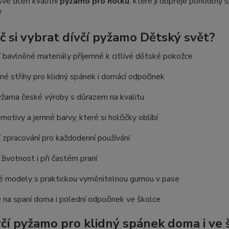
vé dceři kvalitní
pyžamo pro holku
, které jí dopřeje pohodlný

č si vybrat dívčí pyžamo Dětský svět?
í bavlněné materiály příjemné k citlivé dětské pokožce
é střihy pro klidný spánek i domácí odpočinek
yžama české výroby s důrazem na kvalitu
motivy a jemné barvy, které si holčičky oblíbí
í zpracování pro každodenní používání
životnost i při častém praní
é modely s praktickou vyměnitelnou gumou v pase
na spaní doma i polední odpočinek ve školce
včí pyžamo pro klidný spánek doma i ve 