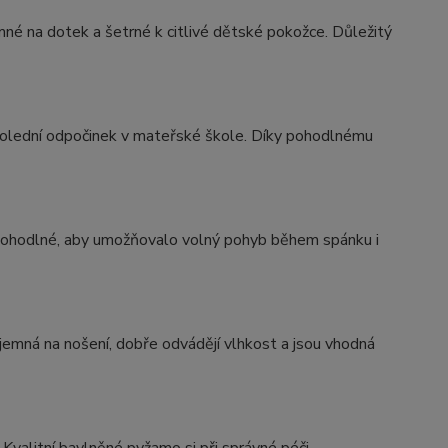
emné na dotek a šetrné k citlivé dětské pokožce. Důležitý
a polední odpočinek v mateřské škole. Díky pohodlnému
pohodlné, aby umožňovalo volný pohyb během spánku i
íjemná na nošení, dobře odvádějí vlhkost a jsou vhodná