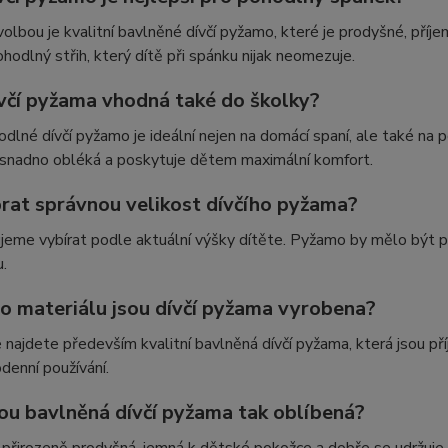
volbou je kvalitní bavlněné dívčí pyžamo, které je prodyšné, příj
ohodlný střih, který dítě při spánku nijak neomezuje.
ívčí pyžama vhodná také do školky?
dlné dívčí pyžamo je ideální nejen na domácí spaní, ale také n
 snadno obléká a poskytuje dětem maximální komfort.
brat správnou velikost dívčího pyžama?
jeme vybírat podle aktuální výšky dítěte. Pyžamo by mělo být 
.
ho materiálu jsou dívčí pyžama vyrobena?
 najdete především kvalitní bavlněná dívčí pyžama, která jsou př
denní používání.
sou bavlněná dívčí pyžama tak oblíbená?