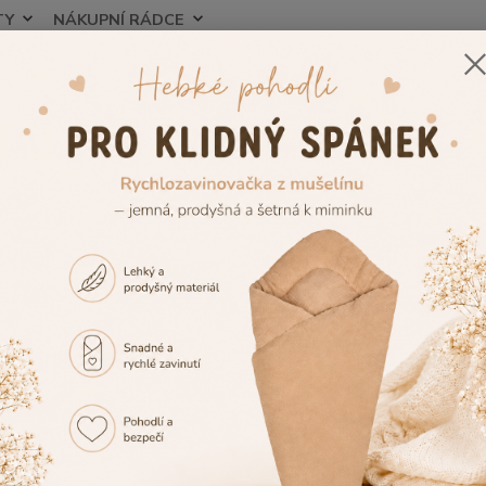
TY
NÁKUPNÍ RÁDCE
Nevíte
Hledat
+420
ojenecké a dětské oblečení
Dětská pyžama pro holky i kluky 👧👦🌙
D
í pyžama pro holky 👧🌙
Pyžamo pro holky z kvalitní bavlny pro
 pohodlné
dívčí pyžamo
, ve kterém se bude vaše holčička cítit 
Dětský svět najdete krásná
pyžama pro holky
z kvalitní bavlny,
Naše
dívčí pyžama
jsou vhodná pro každodenní spaní doma, poledn
včí pyžamo
navrhujeme s důrazem na pohodlný střih, který děti 
materiál je příjemný na dotek, dobře odvádí vlhkost a je šetrný i