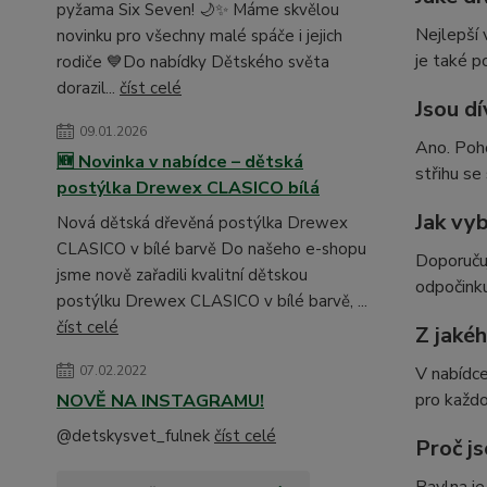
pyžama Six Seven! 🌙✨ Máme skvělou
Nejlepší 
novinku pro všechny malé spáče i jejich
je také p
rodiče 💙Do nabídky Dětského světa
dorazil...
číst celé
Jsou d
09.01.2026
Ano. Poho
🆕 Novinka v nabídce – dětská
střihu se
postýlka Drewex CLASICO bílá
Jak vy
Nová dětská dřevěná postýlka Drewex
CLASICO v bílé barvě Do našeho e-shopu
Doporuču
jsme nově zařadili kvalitní dětskou
odpočinku
postýlku Drewex CLASICO v bílé barvě, ...
číst celé
Z jaké
V nabídce
07.02.2022
pro každo
NOVĚ NA INSTAGRAMU!
@detskysvet_fulnek
číst celé
Proč j