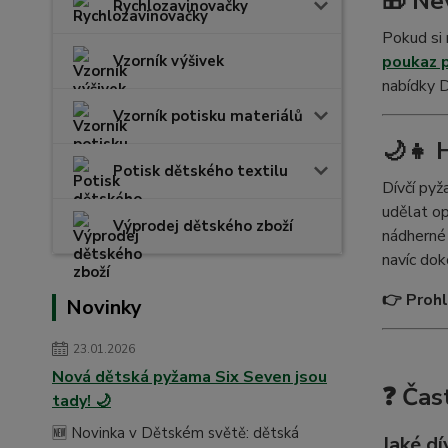
🎁 Ne
Rychlozavinovačky
Pokud si 
poukaz p
Vzorník výšivek
nabídky D
Vzorník potisku materiálů
🌙👧 
Potisk dětského textilu
Dívčí pyž
udělat op
Výprodej dětského zboží
nádherné 
navíc dok
👉 Proh
Novinky
23.01.2026
Nová dětská pyžama Six Seven jsou
❓ Čas
tady! 🌙
🆕 Novinka v Dětském světě: dětská
Jaké dí