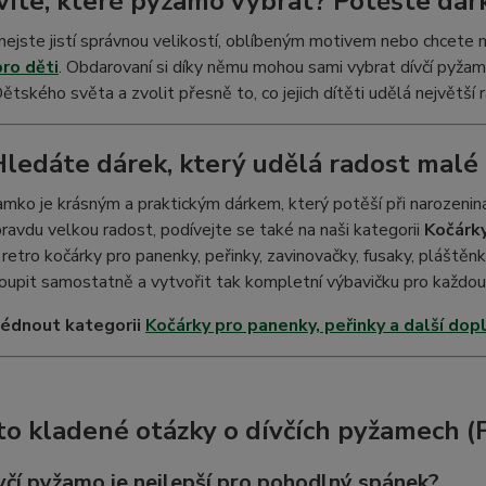
víte, které pyžamo vybrat? Potěšte d
nejste jistí správnou velikostí, oblíbeným motivem nebo chcete 
ro děti
. Obdarovaní si díky němu mohou sami vybrat dívčí pyžam
ětského světa a zvolit přesně to, co jejich dítěti udělá největší 
Hledáte dárek, který udělá radost malé 
amko je krásným a praktickým dárkem, který potěší při narozeninác
ravdu velkou radost, podívejte se také na naši kategorii
Kočárky
retro kočárky pro panenky, peřinky, zavinovačky, fusaky, pláštěnk
oupit samostatně a vytvořit tak kompletní výbavičku pro každo
lédnout kategorii
Kočárky pro panenky, peřinky a další dop
to kladené otázky o dívčích pyžamech (
včí pyžamo je nejlepší pro pohodlný spánek?