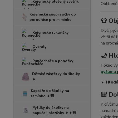
Kojenecký pletený svetřík
Oblíbené 
Kojenecké soupravičky do
👕 Ob
porodnice pro miminko
Dívčí pyž
Kojenecké rukavičky
větší dět
na prochá
Overaly
🌙 Hl
Punčocháče a ponožky
Pokud vyb
pyžama p
Dětské zástěrky do školky
👧
👦
Hledá
Kapsáře do školky na
🎒 Do
ramínko 👧🎒
K dívčím
Pytlíky do školky na
náhradní 
papuče i přezůvky 👦👧🎒
každodenn