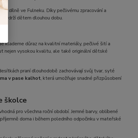
naší dílně ve Fulneku. Díky pečlivému zpracování a
 a vydrží dětem dlouhou dobu.
kde klademe důraz na kvalitní materiály, pečlivé šití a
nejen vysokou kvalitu, ale také originální dětské
 desítkách praní dlouhodobě zachovávají svůj tvar, syté
ma v pase kalhot
, která umožňuje snadné přizpůsobení
e školce
vhodná pro všechna roční období. Jemné barvy, oblíbené
tit příjemně doma i během poledního odpočinku v mateřské