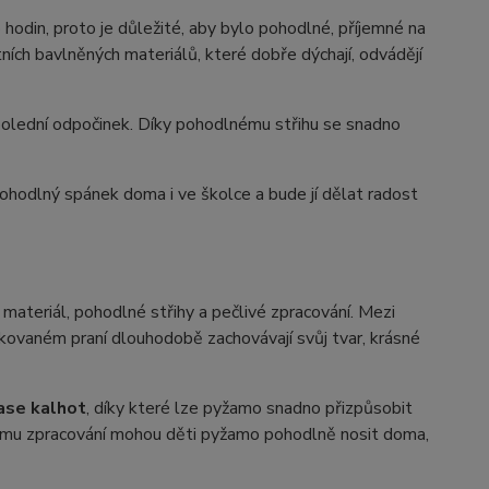
 hodin, proto je důležité, aby bylo pohodlné, příjemné na
ích bavlněných materiálů, které dobře dýchají, odvádějí
polední odpočinek. Díky pohodlnému střihu se snadno
 pohodlný spánek doma i ve školce a bude jí dělat radost
ý materiál, pohodlné střihy a pečlivé zpracování. Mezi
akovaném praní dlouhodobě zachovávají svůj tvar, krásné
ase kalhot
, díky které lze pyžamo snadno přizpůsobit
tnímu zpracování mohou děti pyžamo pohodlně nosit doma,