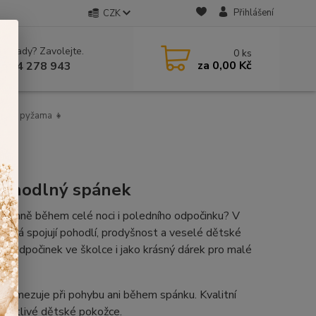
Přihlášení
CZK
 si rady? Zavolejte.
0
ks
za
0,00 Kč
 604 278 943
ívčí pyžama 👧
 pohodlný spánek
příjemně během celé noci i poledního odpočinku? V
 která spojují pohodlí, prodyšnost a veselé dětské
í odpočinek ve školce i jako krásný dárek pro malé
neomezuje při pohybu ani během spánku. Kvalitní
 k citlivé dětské pokožce.