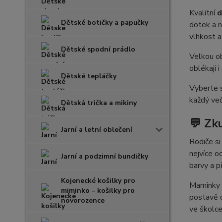
Kvalitní
d
Dětské botičky a papučky
dotek a n
vlhkost a
Dětské spodní prádlo
Velkou ob
oblékají i
Dětské tepláčky
Vyberte s
každý več
Dětská trička a mikiny
💬 Zk
Jarní a letní oblečení
Rodiče si
nejvíce o
Jarní a podzimní bundičky
barvy a p
Kojenecké košilky pro
Maminky v
miminko – košilky pro
postavě d
novorozence
ve školce