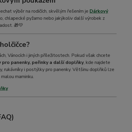
árkovým poukazem
nechat výběr na rodičích, skvělým řešením je
Dárkový
o, chlapecké pyžamo nebo jakýkoliv další výrobek z
radost. 🎁💛
holčičce?
h, Vánocích i jiných příležitostech. Pokud však chcete
 pro panenky, peřinky a další doplňky
, kde najdete
y, rukávníky i postýlky pro panenky. Většinu doplňků lze
u malou maminku.
lňky
FAQ)