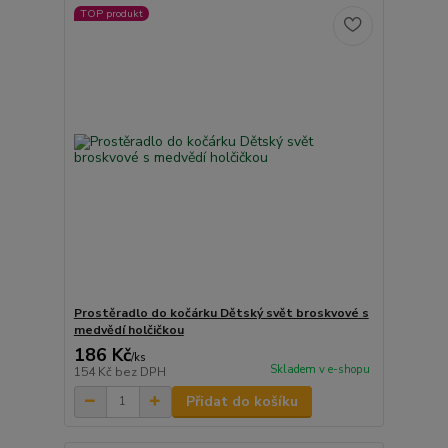
TOP produkt
Prostěradlo do kočárku Dětský svět broskvové s
medvědí holčičkou
186 Kč
/
ks
Skladem v e-shopu
154 Kč
bez DPH
Přidat do košíku