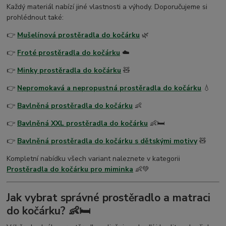
Každý materiál nabízí jiné vlastnosti a výhody. Doporučujeme si
prohlédnout také:
👉
Mušelínová prostěradla do kočárku
🌿
👉
Froté prostěradla do kočárku
☁️
👉
Minky prostěradla do kočárku
🧸
👉
Nepromokavá a nepropustná prostěradla do kočárku
💧
👉
Bavlněná prostěradla do kočárku
👶
👉
Bavlněná XXL prostěradla do kočárku
👶🛏️
👉
Bavlněná prostěradla do kočárku s dětskými motivy
🧸
Kompletní nabídku všech variant naleznete v kategorii
Prostěradla do kočárku pro miminka
👶💚
Jak vybrat správné prostěradlo a matraci
do kočárku? 👶🛏️