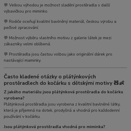
💬 Velkou výhodou je možnost sladění prostěradla s další
výbavičkou pro miminko.
💬 Rodiče oceňují kvalitní bavlněný materiál, českou výrobu a
pečlivé zpracování.
💬 Možnost výběru vlastního motivu z galerie látek je mezi
zákazníky velmi oblíbená.
💬 Prostěradla jsou častou volbou jako originální dárek pro
nastávající maminky.
Často kladené otázky o plátýnkových
prostěradlech do kočárku s dětskými motivy 🧸👶
Z jakého materiálu jsou plátýnková prostěradla do kočárku
vyrobena?
Plátýnková prostěradla jsou vyrobena z kvalitní bavlněné látky,
která je příjemná na dotek, prodyšná a vhodná pro každodenní
používání v kočárku.
Jsou plátýnková prostěradla vhodná pro miminka?