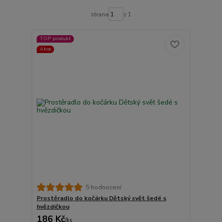
strana
z 1
TOP produkt
Akce
5 hodnocení
Prostěradlo do kočárku Dětský svět šedé s
hvězdičkou
186 Kč
/
ks