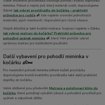
Výběr vhodného prostěradla ovlivňuje pohodlí i kvalitu odpočinku
miminka. Pokud si nejste jistí, který materiál zvolit, doporučujeme
článek
Jak vybrat prostěradlo do kočárku – praktický
průvodce pro rodiče
👶
, kde najdete srovnání jednotlivých
materiálů, jejich vlastností i doporučení pro různé situace.
Stejně důležitá je také kvalitní matrace. Inspiraci najdete v článku
Jak vybrat matraci do kočárku? Praktický průvodce pro
pohodlný spánek miminka
👶
, který Vám pomůže vybrat
správnou matraci pro každodenní používání.
Další vybavení pro pohodlí miminka v
kočárku 👶🛏️
Pro maximální pohodlí miminka během každé procházky
doporučujeme kromě kvalitního prostěradla také další praktické
doplňky do kočárku.
Velmi oblíbené jsou především
Matrace a polohovací klíny do
kočárku
, které pomáhají vytvářet zdravé a pohodlné prostředí pro
spánek a odpočinek dítěte.