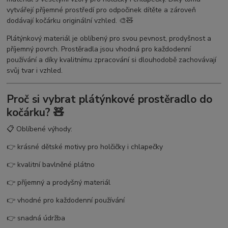
vytvářejí příjemné prostředí pro odpočinek dítěte a zároveň
dodávají kočárku originální vzhled. 🎨🧸
Plátýnkový materiál je oblíbený pro svou pevnost, prodyšnost a
příjemný povrch. Prostěradla jsou vhodná pro každodenní
používání a díky kvalitnímu zpracování si dlouhodobě zachovávají
svůj tvar i vzhled.
Proč si vybrat plátýnkové prostěradlo do
kočárku? 🧸
📋 Oblíbené výhody:
👉 krásné dětské motivy pro holčičky i chlapečky
👉 kvalitní bavlněné plátno
👉 příjemný a prodyšný materiál
👉 vhodné pro každodenní používání
👉 snadná údržba