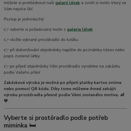
můžete si prohlédnout naši
galerii látek
a zvolit si motiv, který se
Vám nejvíce líbí.
Postup je jednoduchý:
👉 vyberte si požadovaný motiv z
galerie látek
👉 vložte vybrané prostěradlo do košíku
👉 při dokončování objednávky napište do poznámky název nebo
popis zvolené látky
👉 po přijetí objednávky Vám prostěradlo vyrobíme na zakázku
podle Vašeho přání
Zakázková výroba je možná po přijetí platby kartou online
nebo pomocí QR kódu. Díky tomu můžeme ihned zahájit
výrobu prostěradla přesně podle Vámi zvoleného motivu. 👶
💚
Vyberte si prostěradlo podle potřeb
miminka 🛏️