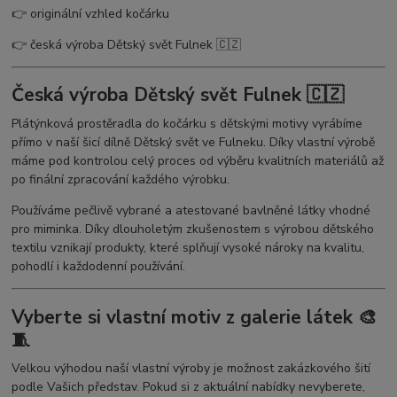
👉 originální vzhled kočárku
👉 česká výroba Dětský svět Fulnek 🇨🇿
Česká výroba Dětský svět Fulnek 🇨🇿
Plátýnková prostěradla do kočárku s dětskými motivy vyrábíme
přímo v naší šicí dílně Dětský svět ve Fulneku. Díky vlastní výrobě
máme pod kontrolou celý proces od výběru kvalitních materiálů až
po finální zpracování každého výrobku.
Používáme pečlivě vybrané a atestované bavlněné látky vhodné
pro miminka. Díky dlouholetým zkušenostem s výrobou dětského
textilu vznikají produkty, které splňují vysoké nároky na kvalitu,
pohodlí i každodenní používání.
Vyberte si vlastní motiv z galerie látek 🎨
🧵
Velkou výhodou naší vlastní výroby je možnost zakázkového šití
podle Vašich představ. Pokud si z aktuální nabídky nevyberete,