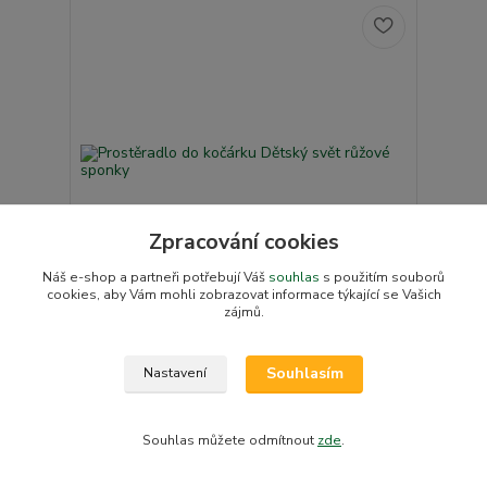
Zpracování cookies
Náš e-shop a partneři potřebují Váš
souhlas
s použitím souborů
cookies, aby Vám mohli zobrazovat informace týkající se Vašich
zájmů.
Prostěradlo do kočárku Dětský svět růžové
sponky
Souhlasím
Nastavení
186 Kč
/
ks
Skladem v e-shopu
154 Kč
bez DPH
Přidat do košíku
Souhlas můžete odmítnout
zde
.