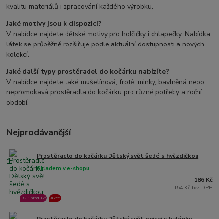
kvalitu materiálů i zpracování každého výrobku.
Jaké motivy jsou k dispozici?
V nabídce najdete dětské motivy pro holčičky i chlapečky. Nabídka
látek se průběžně rozšiřuje podle aktuální dostupnosti a nových
kolekcí.
Jaké další typy prostěradel do kočárku nabízíte?
V nabídce najdete také mušelínová, froté, minky, bavlněná nebo
nepromokavá prostěradla do kočárku pro různé potřeby a roční
období.
Nejprodávanější
Prostěradlo do kočárku Dětský svět šedé s hvězdičkou
1.
Skladem v e-shopu
186 Kč
154 Kč bez DPH
TOP produkt
Akce
Prostěradlo do kočárku Dětský svět pejsci s balónky