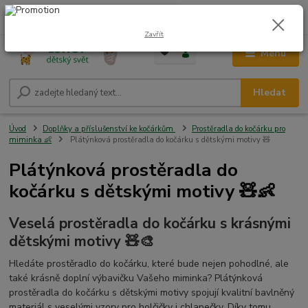
0
ks
CZK
+420 604 278 943
za
0,00 Kč
Zavřít
Menu
Hledat
Úvod
Doplňky a příslušenství ke kočárkům
Prostěradla do kočárku pro
miminka 👶
Plátýnková prostěradla do kočárku s dětskými motivy 🧸
Plátýnková prostěradla do
kočárku s dětskými motivy 🧸👶
Veselá prostěradla do kočárku s krásnými
dětskými motivy 🧸🎨
Hledáte prostěradlo do kočárku, které bude nejen pohodlné, ale
také krásně doplní výbavičku Vašeho miminka? Plátýnková
prostěradla do kočárku s dětskými motivy spojují kvalitní bavlněný
materiál s veselými vzory pro holčičky i chlapečky. Díky tomu