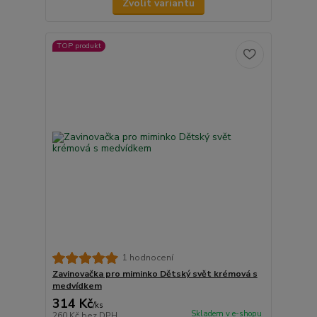
Zvolit variantu
TOP produkt
1 hodnocení
Zavinovačka pro miminko Dětský svět krémová s
medvídkem
314 Kč
/
ks
Skladem v e-shopu
260 Kč
bez DPH