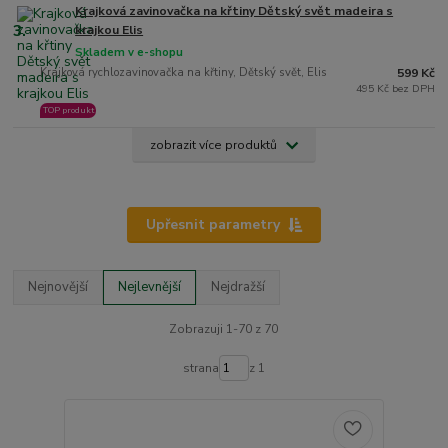
Krajková zavinovačka na křtiny Dětský svět madeira s
3.
krajkou Elis
Skladem v e-shopu
Krajková rychlozavinovačka na křtiny, Dětský svět, Elis
599 Kč
495 Kč bez DPH
TOP produkt
zobrazit více produktů
Upřesnit parametry
Nejnovější
Nejlevnější
Nejdražší
Zobrazuji 1-70 z 70
strana
z 1