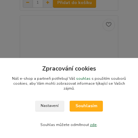
Přidat do košíku
Zpracování cookies
Náš e-shop a partneři potřebují Váš
souhlas
s použitím souborů
cookies, aby Vám mohli zobrazovat informace týkající se Vašich
zájmů.
Souhlasím
Nastavení
Rychlozavinovačka Dětský svět jehodové
bavlněné mako
Souhlas můžete odmítnout
zde
.
346 Kč
/
ks
Skladem v e-shopu
286 Kč
bez DPH