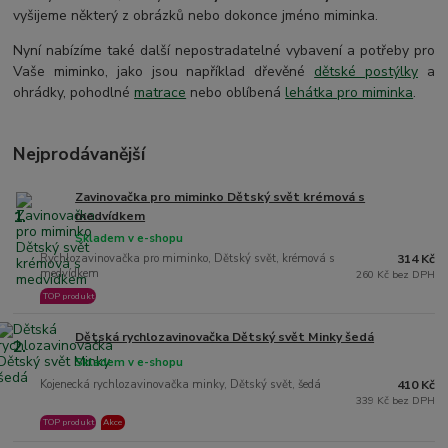
vyšijeme některý z obrázků nebo dokonce jméno miminka.
Nyní nabízíme také další nepostradatelné vybavení a potřeby pro
Vaše miminko, jako jsou například dřevěné
dětské postýlky
a
ohrádky, pohodlné
matrace
nebo oblíbená
lehátka pro miminka
.
Nejprodávanější
Zavinovačka pro miminko Dětský svět krémová s
1.
medvídkem
Skladem v e-shopu
Rychlozavinovačka pro miminko, Dětský svět, krémová s
314 Kč
medvídkem
260 Kč bez DPH
TOP produkt
Dětská rychlozavinovačka Dětský svět Minky šedá
2.
Skladem v e-shopu
Kojenecká rychlozavinovačka minky, Dětský svět, šedá
410 Kč
339 Kč bez DPH
TOP produkt
Akce