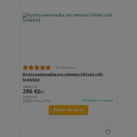
2 hodnocení
Rychlozavinovačka pro miminko Dětský svět
šedá/bílá
cena od
286 Kč
/
ks
cena od
Skladem v e-shopu
236 Kč
bez DPH
Zvolit variantu