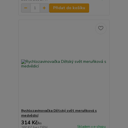
Přidat do košíku
Rychlozavinovačka Dětský svět meruňková s
medvědicí
314 Kč
/
ks
Skladem v e-shopu
260 Kč
bez DPH