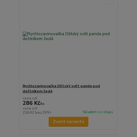
Rychlozavinovačka Dětský svět panda pod
deštníkem šedá
cena od
286 Kč
/
ks
cena od
Skladem v e-shopu
236 Kč
bez DPH
Zvolit variantu