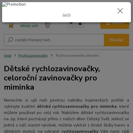
0
ks
CZK
+420 604 278 943
za
0,00 Kč
Zavřít
Menu
Hledat
Úvod
Rychlozavinovačky
Rychlozavinovačky celoroční
Dětské rychlozavinovačky,
celoroční zavinovačky pro
miminka
Nenechte si ujít naši pestrou nabídku kojeneckých potřeb a
vybírejte kvalitní
dětské rychlozavinovačky pro miminka
, které
můžete používat po celý rok. Nabízíme dětské rychlozavinovačky
na zip, které pocházejí přímo z našich dílen Dětský Svět. Jelikož se
jedná o náš vlastní výrobek, můžete vybírat z široké škály barev a
dětských motivů, na vybrané
rychlozavinovačky
Vám navíc rádi