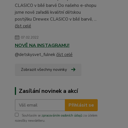
CLASICO v bílé barvě Do našeho e-shopu
jsme nově zařadili kvalitní dětskou
postýlku Drewex CLASICO v bílé barvě, ...
číst celé
07.02.2022
NOVĚ NA INSTAGRAMU!
@detskysvet_fulnek
číst celé
Zobrazit všechny novinky
Zasílání novinek a akcí
Přihlásit se
Souhlasím se
zpracováním osobních údajů
za účelem
rozesílky newsletteru.