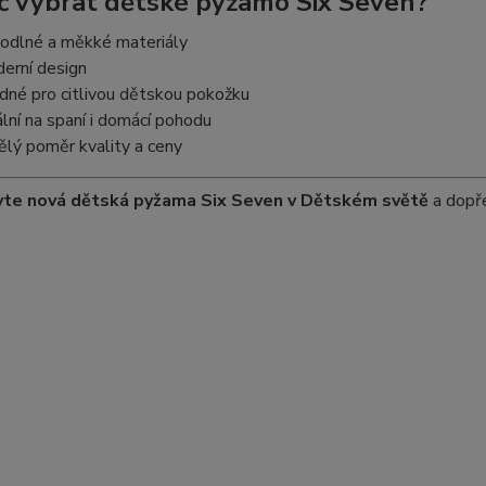
č vybrat dětské pyžamo Six Seven?
odlné a měkké materiály
erní design
dné pro citlivou dětskou pokožku
ální na spaní i domácí pohodu
ělý poměr kvality a ceny
vte nová dětská pyžama Six Seven v Dětském světě
a dopře