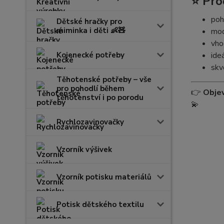
⭐ Pro
poh
Dětské hračky pro
miminka i děti 👶🧸
mod
vho
Kojenecké potřeby
ide
skv
Těhotenské potřeby – vše
pro pohodlí během
👉
Obje
těhotenství i po porodu
💫
Rychlozavinovačky
Vzorník výšivek
Vzorník potisku materiálů
Potisk dětského textilu