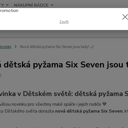
TY
NÁKUPNÍ RÁDCE
Nevíte
Zavřít
Hledat
+420
ovinky
Nová dětská pyžama Six Seven jsou tady! 🌙
 dětská pyžama Six Seven jsou t
6
vinka v Dětském světě: dětská pyžama S
lou novinku pro všechny malé spáče i jejich rodiče 💙
ky Dětského světa dorazila
nová dětská pyžama Six Seven
, k