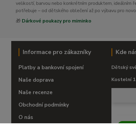
velikostí, barvou nebo konkrétním produktem, ideálním
potřebuje – od dětského oblečení až po výbavu pro nov
🎁
Dárkové poukazy pro miminko
Informace pro zákazníky
Kde ná
Platby a bankovní spojení
Dětský sv
Naše doprava
Kostelní 1
Naše recenze
Obchodní podmínky
O nás
Vrácení zboží