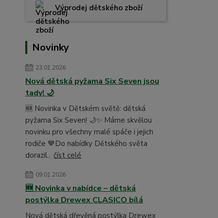
Výprodej dětského zboží
Novinky
23.01.2026
Nová dětská pyžama Six Seven jsou
tady! 🌙
🆕 Novinka v Dětském světě: dětská
pyžama Six Seven! 🌙✨ Máme skvělou
novinku pro všechny malé spáče i jejich
rodiče 💙Do nabídky Dětského světa
dorazil...
číst celé
09.01.2026
🆕 Novinka v nabídce – dětská
postýlka Drewex CLASICO bílá
Nová dětská dřevěná postýlka Drewex