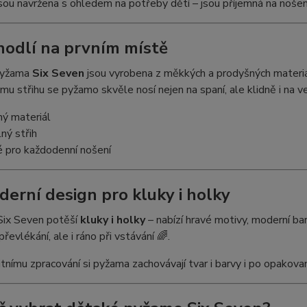
ou navržena s ohledem na potřeby dětí – jsou příjemná na nošení,
hodlí na prvním místě
pyžama
Six Seven
jsou vyrobena z měkkých a prodyšných materiál
u střihu se pyžamo skvěle nosí nejen na spaní, ale klidně i na v
ný materiál
ný střih
é pro každodenní nošení
derní design pro kluky i holky
Six Seven potěší
kluky i holky
– nabízí hravé motivy, moderní bar
převlékání, ale i ráno při vstávání 🌈.
itnímu zpracování si pyžama zachovávají tvar i barvy i po opakovan