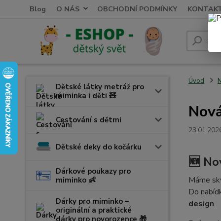
Blog
O NÁS
OBCHODNÍ PODMÍNKY
KONTAK
Úvod
N
Dětské látky metráž pro
miminka i děti 🧸
Nová
Cestování s dětmi
23.01.202
Dětské deky do kočárku
🆕 No
Dárkové poukazy pro
Máme skvě
miminko 👶
Do nabíd
Dárky pro miminko –
design
.
originální a praktické
dárky pro novorozence 🎁