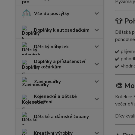
Pyžama js
Vše do postýlky
👕 Po
Doplňky k autosedačkám
Dětská 
pohodlném
Dětský nábytek
✔️ příjem
✔️ pohodl
Doplňky a příslušenství
✔️ vhodn
ke kočárkům
Zavinovačky
🎨 Mo
Kojenecké a dětské
Kolekce 
oblečení
večer při 
Díky kval
Dětské a dámské župany
Kreativní výrobky