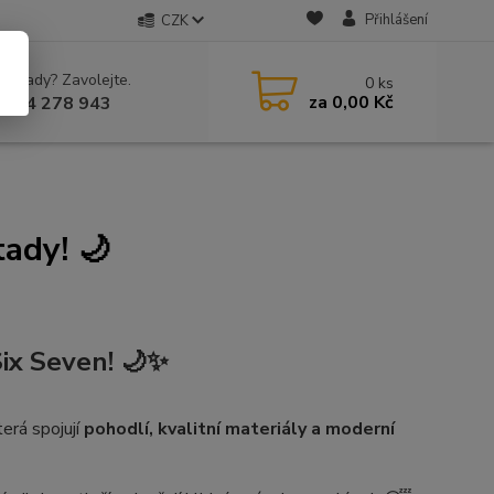
Přihlášení
CZK
 si rady? Zavolejte.
0
ks
za
0,00 Kč
 604 278 943
ady! 🌙
ix Seven! 🌙✨
terá spojují
pohodlí, kvalitní materiály a moderní