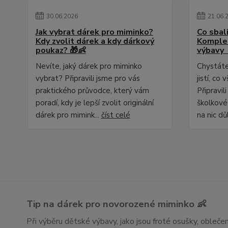
30
.
06
.
2026
21
.
06
.
Jak vybrat dárek pro miminko?
Co sbali
Kdy zvolit dárek a kdy dárkový
Komplet
poukaz? 🎁👶
výbavy 
Nevíte, jaký dárek pro miminko
Chystáte 
vybrat? Připravili jsme pro vás
jistí, c
praktického průvodce, který vám
Připravil
poradí, kdy je lepší zvolit originální
školkové
dárek pro mimink...
číst celé
na nic dů
Tip na dárek pro novorozené miminko 👶
Při výběru dětské výbavy, jako jsou froté osušky, obleč