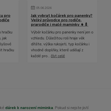
05
.
06
.
2026
ku pro
Jak vybrat kočárek pro panenky?
odiče
Velký průvodce pro rodiče,
prarodiče i malé maminky 👧🍼
u hračku
Výběr kočárku pro panenky není jen o
 jak
vzhledu. Důležitou roli hraje věk
plyšové
dítěte, výška rukojeti, typ kočárku i
it hračku
vhodné doplňky, které udělají z
každé pro...
číst celé
aké
dárek k narození miminka
. Pokud si nejste jistí