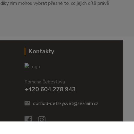
i díky nim mohou vybrat přesně to, co jejich dítě právě
Kontakty
Romana Šebestová
+420 604 278 943
obchod-detskysvet@seznam.cz