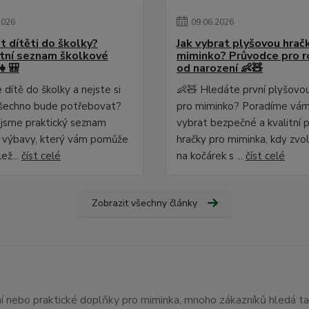
2026
09
.
06
.
2026
t dítěti do školky?
Jak vybrat plyšovou hrač
ní seznam školkové
miminko? Průvodce pro r
👧🎒
od narození 👶🧸
dítě do školky a nejste si
👶🧸 Hledáte první plyšovo
o všechno bude potřebovat?
pro miminko? Poradíme vám,
i jsme praktický seznam
vybrat bezpečné a kvalitní 
 výbavy, který vám pomůže
hračky pro miminka, kdy zvol
lež...
číst celé
na kočárek s ...
číst celé
Zobrazit všechny články
ení nebo praktické doplňky pro miminka, mnoho zákazníků hledá t