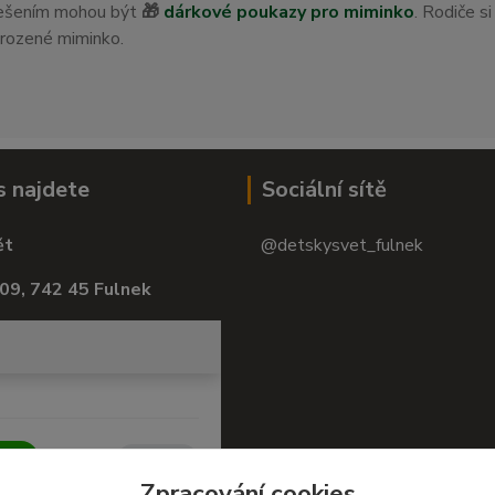
 řešením mohou být
🎁
dárkové poukazy pro miminko
. Rodiče s
orozené miminko.
s najdete
Sociální sítě
ět
@detskysvet_fulnek
09, 742 45 Fulnek
Zpracování cookies