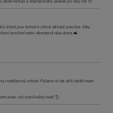
 nikde netlačí a dopřejí klidný spánek po celý rok 😴.
ů, které jsou šetrné k citlivé dětské pokožce. Díky
ečerní lenošení nebo víkendová rána doma 🛋️.
vy i nadčasový vzhled. Pyžamo si tak děti oblíbí nejen
ém praní, což ocení každý rodič 👌.