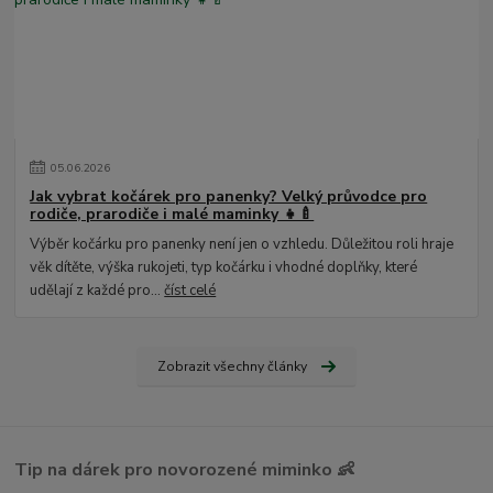
05
.
06
.
2026
Jak vybrat kočárek pro panenky? Velký průvodce pro
rodiče, prarodiče i malé maminky 👧🍼
Výběr kočárku pro panenky není jen o vzhledu. Důležitou roli hraje
věk dítěte, výška rukojeti, typ kočárku i vhodné doplňky, které
udělají z každé pro...
číst celé
Zobrazit všechny články
Tip na dárek pro novorozené miminko 👶