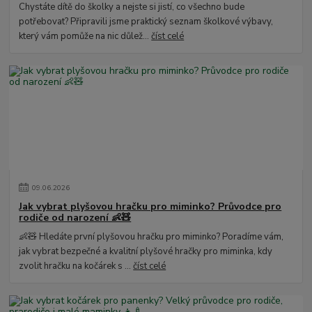
Chystáte dítě do školky a nejste si jistí, co všechno bude
potřebovat? Připravili jsme praktický seznam školkové výbavy,
který vám pomůže na nic důlež...
číst celé
09
.
06
.
2026
Jak vybrat plyšovou hračku pro miminko? Průvodce pro
rodiče od narození 👶🧸
👶🧸 Hledáte první plyšovou hračku pro miminko? Poradíme vám,
jak vybrat bezpečné a kvalitní plyšové hračky pro miminka, kdy
zvolit hračku na kočárek s ...
číst celé