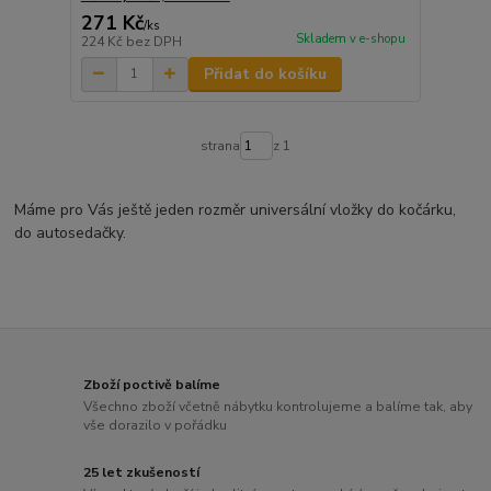
271 Kč
/
ks
Skladem v e-shopu
224 Kč
bez DPH
Přidat do košíku
strana
z 1
Máme pro Vás ještě jeden rozměr universální vložky do kočárku,
do autosedačky.
Zboží poctivě balíme
Všechno zboží včetně nábytku kontrolujeme a balíme tak, aby
vše dorazilo v pořádku
25 let zkušeností