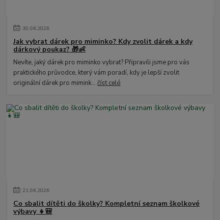
30
.
06
.
2026
Jak vybrat dárek pro miminko? Kdy zvolit dárek a kdy
dárkový poukaz? 🎁👶
Nevíte, jaký dárek pro miminko vybrat? Připravili jsme pro vás
praktického průvodce, který vám poradí, kdy je lepší zvolit
originální dárek pro mimink...
číst celé
21
.
06
.
2026
Co sbalit dítěti do školky? Kompletní seznam školkové
výbavy 👧🎒