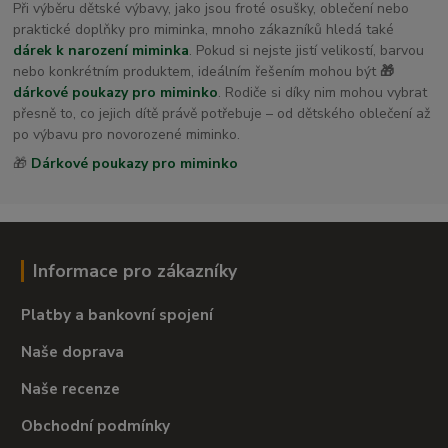
Při výběru dětské výbavy, jako jsou froté osušky, oblečení nebo
praktické doplňky pro miminka, mnoho zákazníků hledá také
dárek k narození miminka
. Pokud si nejste jistí velikostí, barvou
nebo konkrétním produktem, ideálním řešením mohou být
🎁
dárkové poukazy pro miminko
. Rodiče si díky nim mohou vybrat
přesně to, co jejich dítě právě potřebuje – od dětského oblečení až
po výbavu pro novorozené miminko.
🎁
Dárkové poukazy pro miminko
Informace pro zákazníky
Platby a bankovní spojení
Naše doprava
Naše recenze
Obchodní podmínky