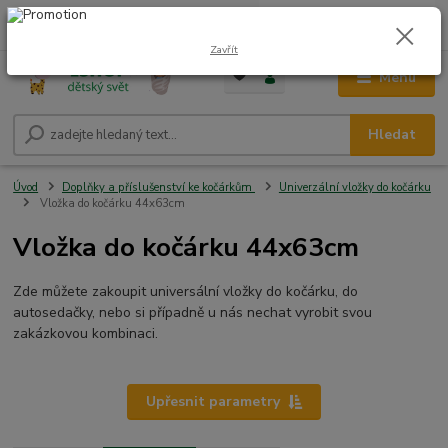
0
ks
CZK
+420 604 278 943
za
0,00 Kč
Zavřít
Menu
Hledat
Úvod
Doplňky a příslušenství ke kočárkům
Univerzální vložky do kočárku
Vložka do kočárku 44x63cm
Vložka do kočárku 44x63cm
Zde můžete zakoupit universální vložky do kočárku, do
autosedačky, nebo si případně u nás nechat vyrobit svou
zakázkovou kombinaci.
Upřesnit parametry