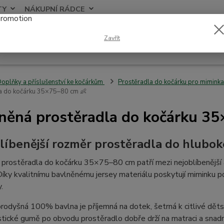
TY
NÁKUPNÍ RÁDCE
Nevíte
Zavřít
Hledat
+420
oplňky a příslušenství ke kočárkům
Prostěradla do kočárku pro miminka
a do kočárku 35×75–80 cm 👶
něná prostěradla do kočárku 3
líbenější rozměr prostěradla do hlubok
prostěradla do kočárku 35×75–80 cm patří mezi nejoblíbenější 
Díky kvalitnímu bavlněnému jersey materiálu poskytují miminku 
.
rodyšná 100% bavlna je příjemná na dotek, šetrná k citlivé dět
stické gumě po obvodu prostěradlo dobře drží na matraci a snadn