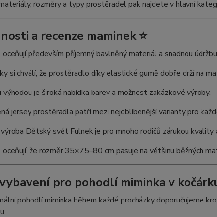
ateriály, rozměry a typy prostěradel pak najdete v hlavní kateg
nosti a recenze maminek ⭐
 oceňují především příjemný bavlněný materiál a snadnou údržbu
y si chválí, že prostěradlo díky elastické gumě dobře drží na mat
 výhodou je široká nabídka barev a možnost zakázkové výroby.
ná jersey prostěradla patří mezi nejoblíbenější varianty pro každ
výroba Dětský svět Fulnek je pro mnoho rodičů zárukou kvality a
 oceňují, že rozměr 35×75–80 cm pasuje na většinu běžných mat
 vybavení pro pohodlí miminka v kočárku
ální pohodlí miminka během každé procházky doporučujeme kromě
u.