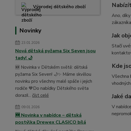
Nabízí
Výprodej dětského zboží
Ano, díky
zákazníka
Novinky
Jak ob
23.01.2026
Stačí uv
Nová dětská pyžama Six Seven jsou
kontaktov
tady! 🌙
Kde js
🆕 Novinka v Dětském světě: dětská
pyžama Six Seven! 🌙✨ Máme skvělou
Všechna b
novinku pro všechny malé spáče i jejich
vhodných
rodiče 💙Do nabídky Dětského světa
dorazil...
číst celé
Jaké da
V nabídce
09.01.2026
nepromok
🆕 Novinka v nabídce – dětská
postýlka Drewex CLASICO bílá