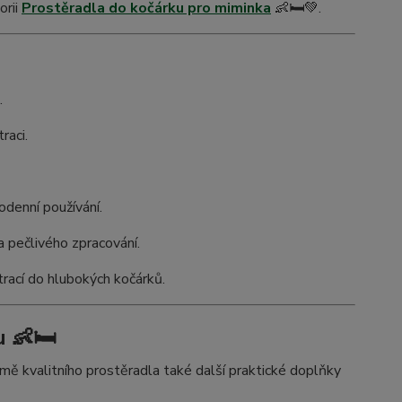
orii
Prostěradla do kočárku pro miminka
👶🛏️💚.
.
raci.
odenní používání.
 pečlivého zpracování.
rací do hlubokých kočárků.
 👶🛏️
 kvalitního prostěradla také další praktické doplňky