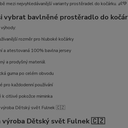
ě mezi nejvyhledávanější varianty prostěradel do kočárku. 👶💚
si vybrat bavlněné prostěradlo do kočá
 výhody:
žívanější rozměr pro hluboké kočárky
ní a atestovaná 100% bavlna jersey
ný a prodyšný materiál
ická guma po celém obvodu
é pro každodenní používání
 k citlivé pokožce miminka
 výroba Dětský svět Fulnek 🇨🇿
 výroba Dětský svět Fulnek 🇨🇿