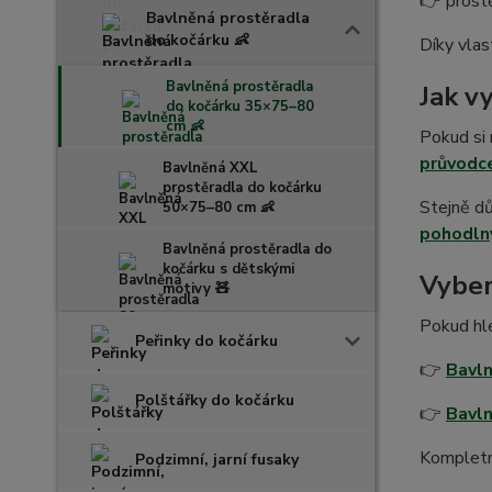
👉 prost
Bavlněná prostěradla
do kočárku 👶
Díky vlas
Bavlněná prostěradla
Jak v
do kočárku 35×75–80
cm 👶
Pokud si 
průvodce
Bavlněná XXL
prostěradla do kočárku
Stejně dů
50×75–80 cm 👶
pohodln
Bavlněná prostěradla do
kočárku s dětskými
Vyber
motivy 🧸
Pokud hle
Peřinky do kočárku
👉
Bavl
Polštářky do kočárku
👉
Bavln
Kompletní
Podzimní, jarní fusaky