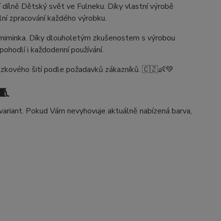
dílně Dětský svět ve Fulneku. Díky vlastní výrobě
lní zpracování každého výrobku.
 miminka. Díky dlouholetým zkušenostem s výrobou
 pohodlí i každodenní používání.
kázkového šití podle požadavků zákazníků. 🇨🇿👶💚
🧵
variant. Pokud Vám nevyhovuje aktuálně nabízená barva,