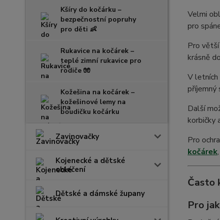
Kšíry do kočárku –
Velmi ob
bezpečnostní popruhy
pro spáne
pro děti 👶
Pro větš
Rukavice na kočárek –
krásně do
teplé zimní rukavice pro
rodiče 🧤
V letních
příjemný 
Kožešina na kočárek –
kožešinové lemy na
Další mo
boudičku kočárku
korbičky 
Zavinovačky
Pro ochr
kočárek
Kojenecké a dětské
oblečení
Často 
Dětské a dámské župany
Pro ja