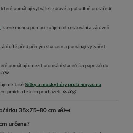
, které pomáhají vytvářet zdravé a pohodlné prostředí
u
, které mohou pomoci zpříjemnit cestování a zároveň
chrání dítě před přímým sluncem a pomáhají vytvářet
které pomáhají omezit pronikání slunečních paprsků do
️👶💚
učujeme také
Síťky a moskytiéry proti hmyzu na
em jarních a letních procházek. 🦟👶🌿
očárku 35×75–80 cm 👶🛏️
 cm určena?