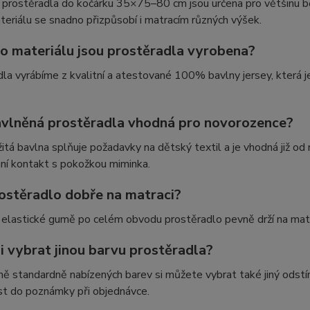
 prostěradla do kočárku 35×75–80 cm jsou určena pro většinu b
teriálu se snadno přizpůsobí i matracím různých výšek.
ho materiálu jsou prostěradla vyrobena?
la vyrábíme z kvalitní a atestované 100% bavlny jersey, která je
avlněná prostěradla vhodná pro novorozence?
itá bavlna splňuje požadavky na dětský textil a je vhodná již od 
ní kontakt s pokožkou miminka.
rostěradlo dobře na matraci?
 elastické gumě po celém obvodu prostěradlo pevně drží na matr
i vybrat jinou barvu prostěradla?
ě standardně nabízených barev si můžete vybrat také jiný odstín
st do poznámky při objednávce.