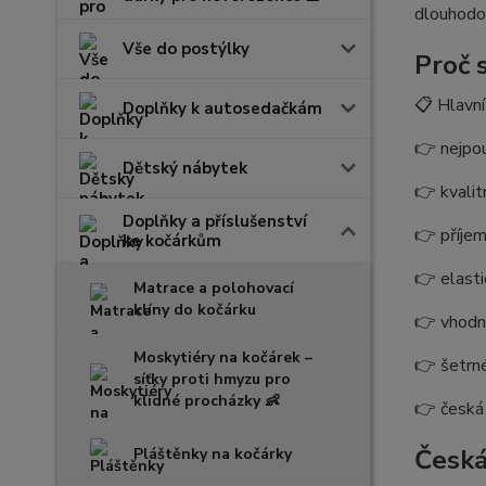
dlouhodob
Vše do postýlky
Proč 
📋 Hlavní
Doplňky k autosedačkám
👉 nejpou
Dětský nábytek
👉 kvalit
Doplňky a příslušenství
👉 příjem
ke kočárkům
👉 elast
Matrace a polohovací
klíny do kočárku
👉 vhodn
Moskytiéry na kočárek –
👉 šetrné
síťky proti hmyzu pro
klidné procházky 👶
👉 česká
Česká
Pláštěnky na kočárky