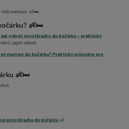
 Vaší matrace. 👶🛏️
kočárku? 👶🛏️
k
Jak vybrat prostěradlo do kočárku – praktický
ěrů i jejich výhod.
rat matraci do kočárku? Praktický průvodce pro
árku 👶🛏️
ívit:
ná prostěradla do kočárku
👶.