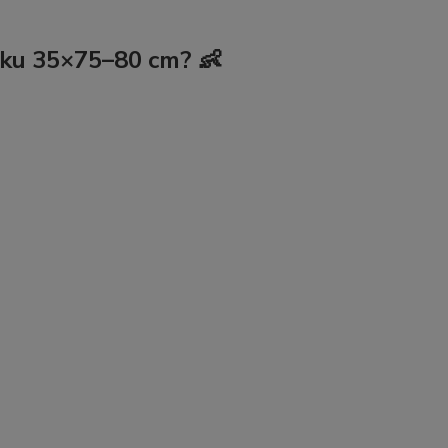
rku 35×75–80 cm? 👶