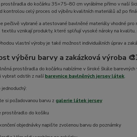
prostěradla do kočárku 35×75–80 cm vyrábíme přímo v naší šicí 
kontrolou celý proces od výběru kvalitních materiálů až po finá
e pečlivě vybrané a atestované bavlněné materiály vhodné pro
textilu vznikají produkty, které splňují vysoké nároky na kvalitu,
hodou vlastní výroby je také možnost individuálních úprav a za
st výběru barvy a zakázková výroba 🎨
něná prostěradla do kočárku nabízíme v široké škále barevných 
 vybrat odstín z naší
barevnice bavlněných jersey látek
.
 jednoduchý:
te si požadovanou barvu z
galerie látek jersey
 prostěradlo do košíku
okončení objednávky napište zvolenou barvu do poznámky