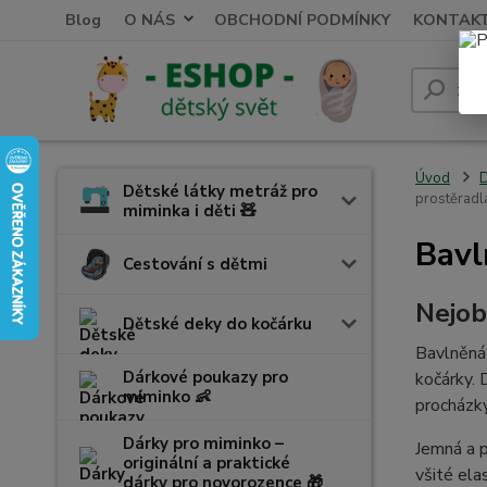
Blog
O NÁS
OBCHODNÍ PODMÍNKY
KONTAK
Úvod
D
Dětské látky metráž pro
prostěradl
miminka i děti 🧸
Bavl
Cestování s dětmi
Nejob
Dětské deky do kočárku
Bavlněná 
Dárkové poukazy pro
kočárky. 
miminko 👶
procházky
Dárky pro miminko –
Jemná a p
originální a praktické
všité ela
dárky pro novorozence 🎁