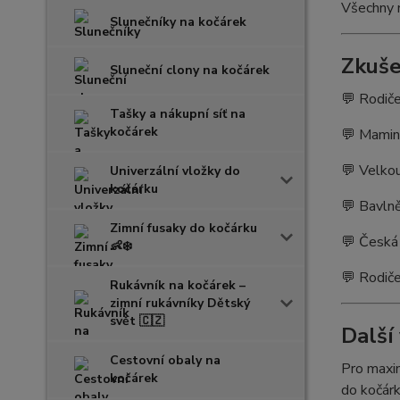
Všechny m
Slunečníky na kočárek
Zkuše
Sluneční clony na kočárek
💬 Rodiče
Tašky a nákupní síť na
kočárek
💬 Mamink
💬 Velkou
Univerzální vložky do
kočárku
💬 Bavlně
Zimní fusaky do kočárku
💬 Česká 
👶❄️
💬 Rodiče
Rukávník na kočárek –
zimní rukávníky Dětský
svět 🇨🇿
Další
Cestovní obaly na
Pro maxim
kočárek
do kočárk