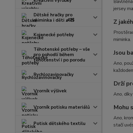
Kreativní výrobky
Bavlněná
jersey ma
Dětské hračky pro
miminka i děti 👶🧸
Z jaké
Prostěrad
Kojenecké potřeby
miminka.
Těhotenské potřeby – vše
Jsou b
pro pohodlí během
těhotenství i po porodu
Ano, použ
každoden
Rychlozavinovačky
Drží p
Vzorník výšivek
Ano, díky
Mohu s
Vzorník potisku materiálů
Ano, krom
Potisk dětského textilu
stačí uvé