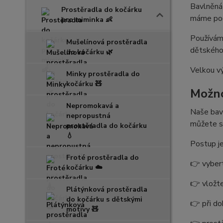
Bavlněná 
Prostěradla do kočárku
máme pod 
pro miminka 👶
Používám
Mušelínová prostěradla
dětského 
do kočárku 🌿
Velkou vý
Minky prostěradla do
kočárku 🧸
Možno
Nepromokavá a
Naše bavl
nepropustná
můžete si
prostěradla do kočárku
💧
Postup je
Froté prostěradla do
👉 vyber
kočárku ☁️
👉 vložte
Plátýnková prostěradla
do kočárku s dětskými
👉 při d
motivy 🧸