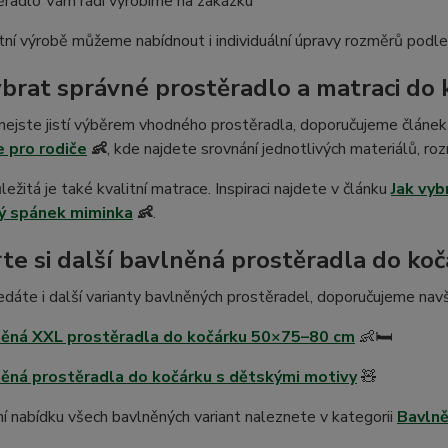
ěradlo Vám rádi vyrobíme na zakázku
tní výrobě můžeme nabídnout i individuální úpravy rozměrů podle
ybrat správné prostěradlo a matraci do 
nejste jistí výběrem vhodného prostěradla, doporučujeme článe
 pro rodiče
👶
, kde najdete srovnání jednotlivých materiálů, rozm
ležitá je také kvalitní matrace. Inspiraci najdete v článku
Jak vyb
ý spánek miminka
👶
.
te si další bavlněná prostěradla do koč
dáte i další varianty bavlněných prostěradel, doporučujeme navšt
něná XXL prostěradla do kočárku 50×75–80 cm
👶🛏️
ěná prostěradla do kočárku s dětskými motivy
🧸
 nabídku všech bavlněných variant naleznete v kategorii
Bavlně