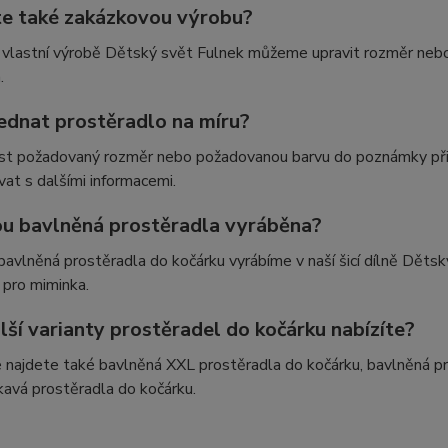
te také zakázkovou výrobu?
 vlastní výrobě Dětský svět Fulnek můžeme upravit rozměr nebo
.
jednat prostěradlo na míru?
ést požadovaný rozměr nebo požadovanou barvu do poznámky při
at s dalšími informacemi.
ou bavlněná prostěradla vyráběna?
avlněná prostěradla do kočárku vyrábíme v naší šicí dílně Dětsk
 pro miminka.
lší varianty prostěradel do kočárku nabízíte?
 najdete také bavlněná XXL prostěradla do kočárku, bavlněná pr
avá prostěradla do kočárku.