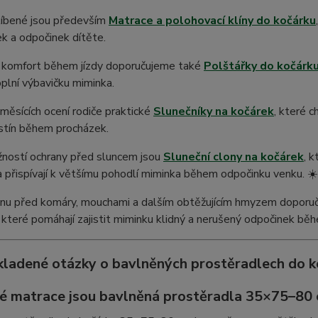
líbené jsou především
Matrace a polohovací klíny do kočárku
k a odpočinek dítěte.
í komfort během jízdy doporučujeme také
Polštářky do kočárk
plní výbavičku miminka.
 měsících ocení rodiče praktické
Slunečníky na kočárek
, které 
stín během procházek.
žností ochrany před sluncem jsou
Sluneční clony na kočárek
, 
a přispívají k většímu pohodlí miminka během odpočinku venku. ☀
anu před komáry, mouchami a dalším obtěžujícím hmyzem dopor
, které pomáhají zajistit miminku klidný a nerušený odpočinek běh
kladené otázky o bavlněných prostěradlech do k
ké matrace jsou bavlněná prostěradla 35×75–80