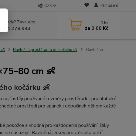
Přihlášení
CZK
 si rady? Zavolejte.
0
ks
za
0,00 Kč
 604 278 943
 👶
Bavlněná prostěradla do kočárku 👶
Bavlněná
5×75–80 cm 👶
ého kočárku 👶
a nejčastěji používané rozměry prostěradel pro hluboké
pohodlné prostředí pro spánek i odpočinek během každé
ské pokožce a vhodná pro každodenní používání. Díky
o se nasazuje. Bavlněná jersey prostěradla patří