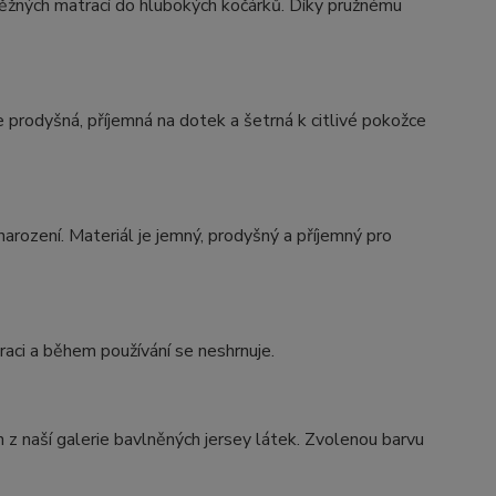
ěžných matrací do hlubokých kočárků. Díky pružnému
 prodyšná, příjemná na dotek a šetrná k citlivé pokožce
narození. Materiál je jemný, prodyšný a příjemný pro
aci a během používání se neshrnuje.
 z naší galerie bavlněných jersey látek. Zvolenou barvu