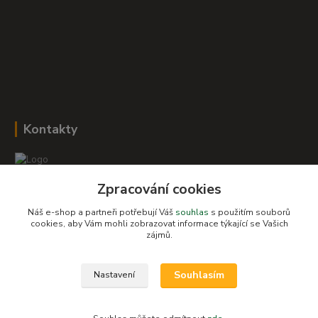
Kontakty
Zpracování cookies
Romana Šebestová
+420 604 278 943
Náš e-shop a partneři potřebují Váš
souhlas
s použitím souborů
cookies, aby Vám mohli zobrazovat informace týkající se Vašich
zájmů.
obchod-detskysvet@seznam.cz
Souhlasím
Nastavení