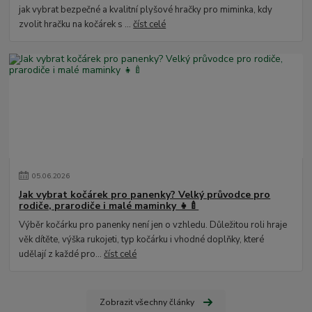
jak vybrat bezpečné a kvalitní plyšové hračky pro miminka, kdy
zvolit hračku na kočárek s ...
číst celé
05
.
06
.
2026
Jak vybrat kočárek pro panenky? Velký průvodce pro
rodiče, prarodiče i malé maminky 👧🍼
Výběr kočárku pro panenky není jen o vzhledu. Důležitou roli hraje
věk dítěte, výška rukojeti, typ kočárku i vhodné doplňky, které
udělají z každé pro...
číst celé
Zobrazit všechny články