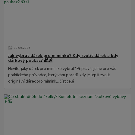
30
.
06
.
2026
Jak vybrat dárek pro miminko? Kdy zvolit dárek a kdy
dárkový poukaz? 🎁👶
Nevíte, jaký dárek pro miminko vybrat? Připravili jsme pro vás
praktického průvodce, který vám poradí, kdy je lepší zvolit
originální dárek pro mimink...
číst celé