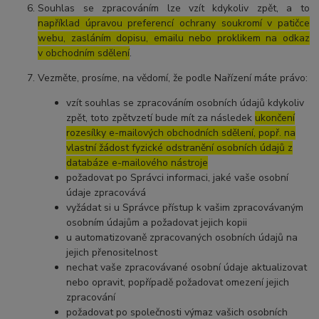
Souhlas se zpracováním lze vzít kdykoliv zpět, a to
například úpravou preferencí ochrany soukromí v patičce
webu, zasláním dopisu, emailu nebo proklikem na odkaz
v obchodním sdělení
.
Vezměte, prosíme, na vědomí, že podle Nařízení máte právo:
vzít souhlas se zpracováním osobních údajů kdykoliv
zpět, toto zpětvzetí bude mít za následek
ukončení
rozesílky e-mailových obchodních sdělení, popř. na
vlastní žádost fyzické odstranění osobních údajů z
databáze e-mailového nástroje
požadovat po Správci informaci, jaké vaše osobní
údaje zpracovává
vyžádat si u Správce přístup k vašim zpracovávaným
osobním údajům a požadovat jejich kopii
u automatizovaně zpracovaných osobních údajů na
jejich přenositelnost
nechat vaše zpracovávané osobní údaje aktualizovat
nebo opravit, popřípadě požadovat omezení jejich
zpracování
požadovat po společnosti výmaz vašich osobních