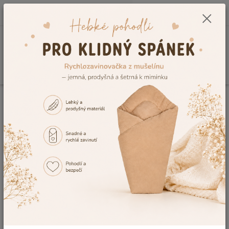
0
ks
CZK
+420 604 278 943
za
0,00 Kč
Menu
Hledat
Úvod
Souhlas se zpracováním osobních údajů pro účely rozesílky e-
mailových obchodních sdělení
Souhlas se zpracováním osobních
údajů pro účely rozesílky e-
mailových obchodních sdělení
Udělujete tímto souhlas Radek Šebesta Dětský svět, se
sídlem Kostelní 109 Fulnek, IČ 60790661,
(dále jen
„Správce“
), aby ve smyslu nařízení Evropského parlamentu
a Rady (EU) č. 2016/679 o ochraně fyzických osob v
souvislosti se zpracováním osobních údajů a o volném