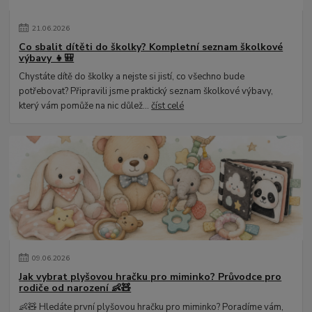
21
.
06
.
2026
Co sbalit dítěti do školky? Kompletní seznam školkové
výbavy 👧🎒
Chystáte dítě do školky a nejste si jistí, co všechno bude
potřebovat? Připravili jsme praktický seznam školkové výbavy,
který vám pomůže na nic důlež...
číst celé
09
.
06
.
2026
Jak vybrat plyšovou hračku pro miminko? Průvodce pro
rodiče od narození 👶🧸
👶🧸 Hledáte první plyšovou hračku pro miminko? Poradíme vám,