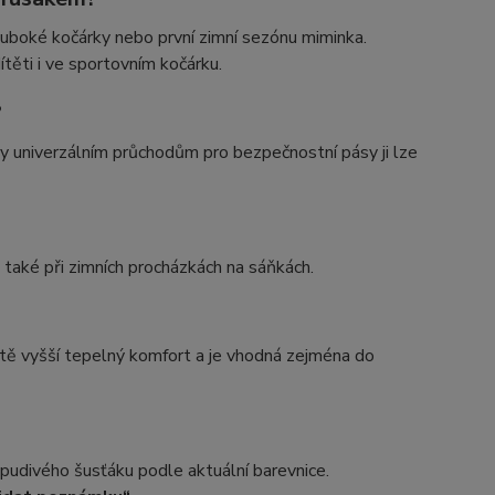
luboké kočárky nebo první zimní sezónu miminka.
ítěti i ve sportovním kočárku.
?
y univerzálním průchodům pro bezpečnostní pásy ji lze
e také při zimních procházkách na sáňkách.
eště vyšší tepelný komfort a je vhodná zejména do
pudivého šusťáku podle aktuální barevnice.