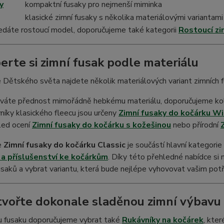
y
kompaktní fusaky pro nejmenší miminka
klasické zimní fusaky s několika materiálovými variantami
edáte rostoucí model, doporučujeme také kategorii
Rostoucí zi
berte si zimní fusak podle materiálu
 Dětského světa najdete několik materiálových variant zimních 
váte přednost mimořádně hebkému materiálu, doporučujeme ko
níky klasického fleecu jsou určeny
Zimní fusaky do kočárku W
led ocení
Zimní fusaky do kočárku s kožešinou
nebo přírodní
e
Zimní fusaky do kočárku Classic
je součástí hlavní kategorie
a příslušenství ke kočárkům
. Díky této přehledné nabídce s
usaků a vybrat variantu, která bude nejlépe vyhovovat vašim pot
tvořte dokonale sladěnou zimní výbavu
u fusaku doporučujeme vybrat také
Rukávníky na kočárek
, kte