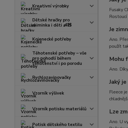
Kreativní výrobky
Fusaky Cl
Rostoucí 
Dětské hračky pro
miminka i děti 👶🧸
Je zimn
Kojenecké potřeby
Ano. Přes
použít ta
Těhotenské potřeby – vše
Mohu f
pro pohodlí během
těhotenství i po porodu
Ano. Díky
Rychlozavinovačky
Jaký je
Fleece je
Vzorník výšivek
chladnějš
Vzorník potisku materiálů
Lze zm
Ano. U vy
Potisk dětského textilu