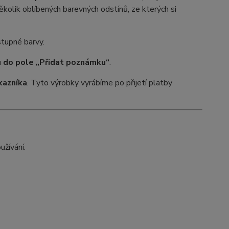
ěkolik oblíbených barevných odstínů, ze kterých si
stupné barvy.
u do pole „Přidat poznámku“
.
kazníka
. Tyto výrobky vyrábíme po přijetí platby
žívání.