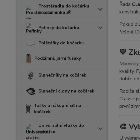
Řada
Cla
Prostěradla do kočárku
konstrukc
pro miminka 👶
Pokud plá
Peřinky do kočárku
řešení. D
Polštářky do kočárku
💙 Zk
Podzimní, jarní fusaky
Maminky o
kvality. 
Slunečníky na kočárek
dobře od
Rodiče si
Sluneční clony na kočárek
Classic j
Tašky a nákupní síť na
první zim
kočárek
🎨 Vy
Univerzální vložky do
kočárku
U vybraný