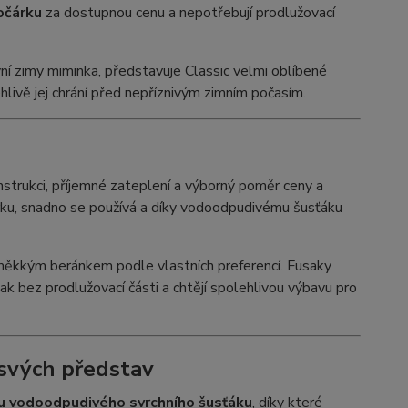
očárku
za dostupnou cenu a nepotřebují prodlužovací
í zimy miminka, představuje Classic velmi oblíbené
hlivě jej chrání před nepříznivým zimním počasím.
nstrukci, příjemné zateplení a výborný poměr ceny a
rku, snadno se používá a díky vodoodpudivému šusťáku
 měkkým beránkem podle vlastních preferencí. Fusaky
sak bez prodlužovací části a chtějí spolehlivou výbavu pro
 svých představ
vu vodoodpudivého svrchního šusťáku
, díky které