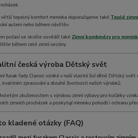
rocházek.
ě větší tepelný komfort miminka doporučujeme také
Teplé zimn
ování autem nebo během návštěv.
ém počasí se skvěle osvědčí také
Zimní kombinézy pro mimin
ítěte během celé zimní sezóny.
alitní česká výroba Dětský svět
ní fusak řady Classic vzniká v naší vlastní šicí dílně Dětský svě
, kvalitním zpracování a dlouhé životnosti našich výrobků.
holetým zkušenostem s výrobou zimní výbavy pro kočárky vznikaj
ích zimních procházek a poskytují miminku pohodlí i ochranu pře
to kladené otázky (FAQ)
e rozdíl mezi fusakem Classic a rostoucím zimní