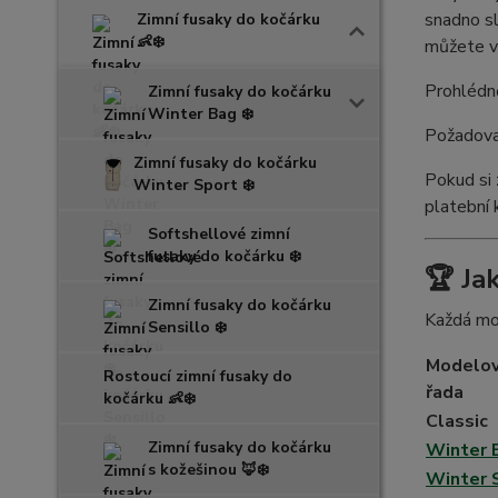
snadno sl
Zimní fusaky do kočárku
👶❄️
můžete vy
Prohlédně
Zimní fusaky do kočárku
Winter Bag ❄️
Požadova
Zimní fusaky do kočárku
Pokud si 
Winter Sport ❄️
platební 
Softshellové zimní
fusaky do kočárku ❄️
🏆 Ja
Zimní fusaky do kočárku
Každá mod
Sensillo ❄️
Modelo
Rostoucí zimní fusaky do
řada
kočárku 👶❄️
Classic
Zimní fusaky do kočárku
Winter 
s kožešinou 🦊❄️
Winter 