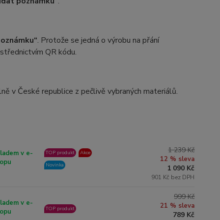
idat poznámku“
.
poznámku“
. Protože se jedná o výrobu na přání
rostřednictvím QR kódu.
ílně v České republice z pečlivě vybraných materiálů.
1 239 Kč
ladem v e-
TOP produkt
Akce
12 % sleva
opu
Novinka
1 090 Kč
901 Kč bez DPH
999 Kč
ladem v e-
21 % sleva
TOP produkt
opu
789 Kč