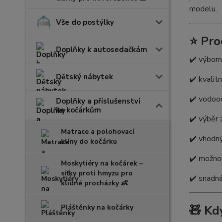
modelu.
Vše do postýlky
⭐ Pro
Doplňky k autosedačkám
✔️ výborn
Dětský nábytek
✔️ kvalit
✔️ vodood
Doplňky a příslušenství
ke kočárkům
✔️ výběr 
Matrace a polohovací
✔️ vhodný
klíny do kočárku
✔️ možnos
Moskytiéry na kočárek –
síťky proti hmyzu pro
✔️ snadná
klidné procházky 👶
Pláštěnky na kočárky
🧸 Kd