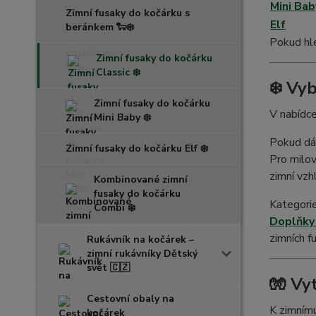
Mini Bab
Zimní fusaky do kočárku s
Elf
beránkem 🐑❄️
Pokud hl
Zimní fusaky do kočárku
Classic ❄️
❄️ Vy
Zimní fusaky do kočárku
V nabídce
Mini Baby ❄️
Pokud dá
Zimní fusaky do kočárku Elf ❄️
Pro milov
zimní vzh
Kombinované zimní
fusaky do kočárku
Kategori
Combi ❄️
Doplňky 
zimních f
Rukávník na kočárek –
zimní rukávníky Dětský
svět 🇨🇿
🧤 Vy
Cestovní obaly na
K zimním
kočárek