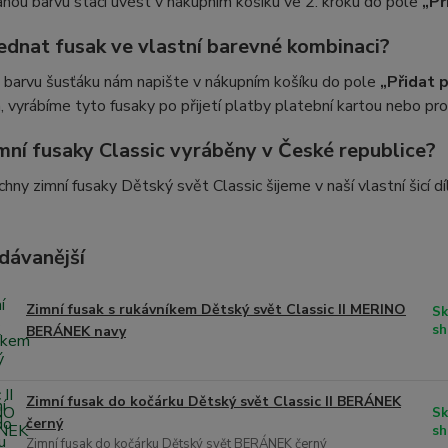
ou barvu stačí uvést v nákupním košíku ve 2. kroku do pole
„Př
jednat fusak ve vlastní barevné kombinaci?
 barvu šusťáku nám napište v nákupním košíku do pole
„Přidat 
, vyrábíme tyto fusaky po přijetí platby platební kartou nebo p
imní fusaky Classic vyráběny v České republice?
hny zimní fusaky Dětský svět Classic šijeme v naší vlastní šicí d
dávanější
Zimní fusak s rukávníkem Dětský svět Classic II MERINO
Sk
sh
BERÁNEK navy
Zimní fusak do kočárku Dětský svět Classic II BERÁNEK
Sk
černý
sh
Zimní fusak do kočárku Dětský svět BERÁNEK černý