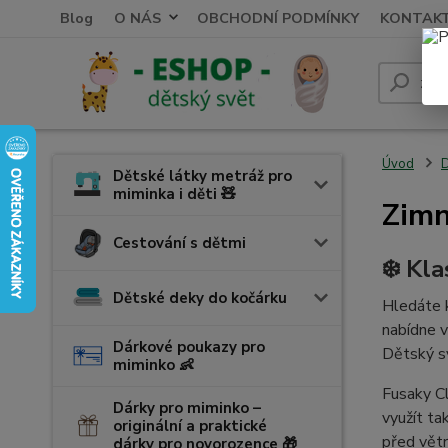
Blog
O NÁS
OBCHODNÍ PODMÍNKY
KONTAK
Úvod
D
Dětské látky metráž pro
miminka i děti 🧸
Zimn
Cestování s dětmi
❄️ Kl
Dětské deky do kočárku
Hledáte k
nabídne 
Dárkové poukazy pro
Dětský sv
miminko 👶
Fusaky Cl
Dárky pro miminko –
využít ta
originální a praktické
před větr
dárky pro novorozence 🎁