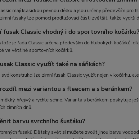
assic mají klasickou pevnou délku a jsou určeny především pro h
zimní fusaky lze pomocí prodlužovací části zvětšit, takže vydrží d
í fusak Classic vhodný i do sportovního kočárku
tože je řada Classic určena především do hlubokých kočárků, dík
ké ve většině sportovních kočárků.
usak Classic využít také na sáňkách?
 své konstrukci lze zimní fusak Classic využít nejen v kočárku, al
 rozdíl mezi variantou s fleecem a s beránkem?
 měkký, hřejivý a rychle schne. Varianta s beránkem poskytuje j
ích zimních dnů.
ěnit barvu svrchního šusťáku?
braných fusaků Dětský svět si můžete zvolit jinou barvu vodood