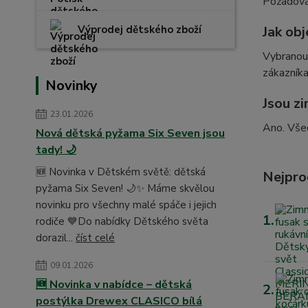
Požadovan
Výprodej dětského zboží
Jak ob
Vybranou
zákazníka
Novinky
Jsou z
23.01.2026
Ano. Všec
Nová dětská pyžama Six Seven jsou
tady! 🌙
🆕 Novinka v Dětském světě: dětská
Nejpro
pyžama Six Seven! 🌙✨ Máme skvělou
novinku pro všechny malé spáče i jejich
1.
rodiče 💙Do nabídky Dětského světa
dorazil...
číst celé
09.01.2026
🆕 Novinka v nabídce – dětská
2.
postýlka Drewex CLASICO bílá