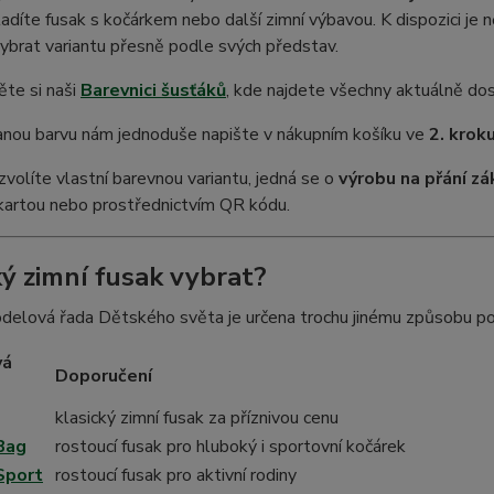
adíte fusak s kočárkem nebo další zimní výbavou. K dispozici je n
brat variantu přesně podle svých představ.
te si naši
Barevnici šusťáků
, kde najdete všechny aktuálně do
nou barvu nám jednoduše napište v nákupním košíku ve
2. krok
zvolíte vlastní barevnou variantu, jedná se o
výrobu na přání zá
kartou nebo prostřednictvím QR kódu.
ký zimní fusak vybrat?
elová řada Dětského světa je určena trochu jinému způsobu pou
vá
Doporučení
klasický zimní fusak za příznivou cenu
Bag
rostoucí fusak pro hluboký i sportovní kočárek
Sport
rostoucí fusak pro aktivní rodiny