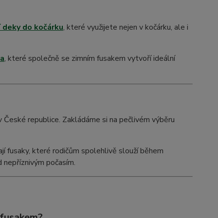
í deky do kočárku
, které využijete nejen v kočárku, ale i
ka
, které společně se zimním fusakem vytvoří ideální
t v České republice. Zakládáme si na pečlivém výběru
í fusaky, které rodičům spolehlivě slouží během
d nepříznivým počasím.
m fusakem?