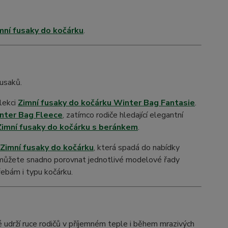
mní fusaky do kočárku
.
fusaků.
lekci
Zimní fusaky do kočárku Winter Bag Fantasie
.
inter Bag Fleece
, zatímco rodiče hledající elegantní
Zimní fusaky do kočárku s beránkem
.
Zimní fusaky do kočárku
, která spadá do nabídky
i můžete snadno porovnat jednotlivé modelové řady
řebám i typu kočárku.
ré udrží ruce rodičů v příjemném teple i během mrazivých