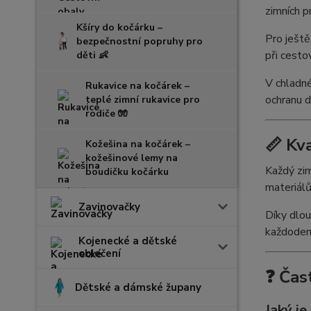
zimních p
Kšíry do kočárku –
Pro ješt
bezpečnostní popruhy pro
při cest
děti 👶
V chladn
Rukavice na kočárek –
ochranu d
teplé zimní rukavice pro
rodiče 🧤
📏 Kv
Kožešina na kočárek –
kožešinové lemy na
Každý zim
boudičku kočárku
materiálů
Zavinovačky
Díky dlou
každodenn
Kojenecké a dětské
oblečení
❓ Čas
Dětské a dámské župany
Jaký j