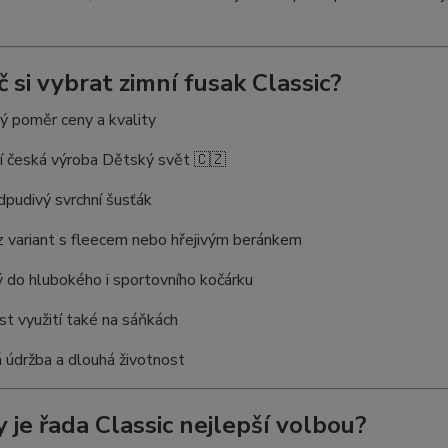
č si vybrat zimní fusak Classic?
ý poměr ceny a kvality
ní česká výroba Dětský svět 🇨🇿
pudivý svrchní šusťák
z variant s fleecem nebo hřejivým beránkem
 do hlubokého i sportovního kočárku
t využití také na sáňkách
 údržba a dlouhá životnost
y je řada Classic nejlepší volbou?