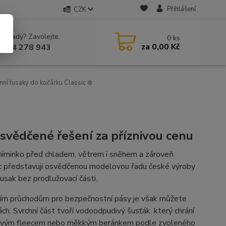
Přihlášení
CZK
 si rady? Zavolejte.
0
ks
za
0,00 Kč
 604 278 943
ní fusaky do kočárku Classic ❄️
 osvědčené řešení za příznivou cenu
 miminko před chladem, větrem i sněhem a zároveň
c
představují osvědčenou modelovou řadu české výroby
fusak bez prodlužovací části.
lním průchodům pro bezpečnostní pásy je však můžete
ch. Svrchní část tvoří vodoodpudivý šusťák, který chrání
 hřejivým fleecem nebo měkkým beránkem podle zvoleného