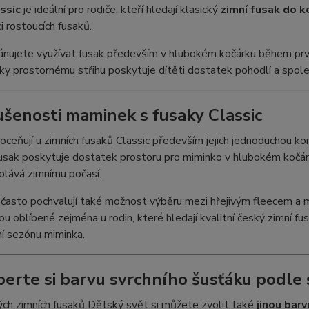
ssic
je ideální pro rodiče, kteří hledají klasický
zimní fusak do k
i rostoucích fusaků.
nujete využívat fusak především v hlubokém kočárku během prvn
íky prostornému střihu poskytuje dítěti dostatek pohodlí a spole
ušenosti maminek s fusaky Classic
ceňují u zimních fusaků Classic především jejich jednoduchou ko
Fusak poskytuje dostatek prostoru pro miminko v hlubokém kočá
olává zimnímu počasí.
 často pochvalují také možnost výběru mezi hřejivým fleecem a
sou oblíbené zejména u rodin, které hledají kvalitní český zimní fu
ní sezónu miminka.
berte si barvu svrchního šusťáku podle
ch zimních fusaků Dětský svět si můžete zvolit také
jinou bar