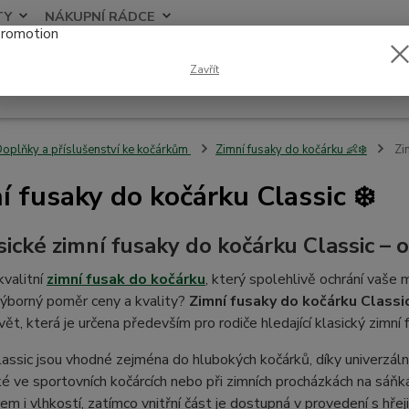
TY
NÁKUPNÍ RÁDCE
Nevíte
Zavřít
Hledat
+420
oplňky a příslušenství ke kočárkům
Zimní fusaky do kočárku 👶❄️
Zim
í fusaky do kočárku Classic ❄️
asické zimní fusaky do kočárku Classic –
valitní
zimní fusak do kočárku
, který spolehlivě ochrání vaše
výborný poměr ceny a kvality?
Zimní fusaky do kočárku Classi
ět, která je určena především pro rodiče hledající klasický zimní 
assic jsou vhodné zejména do hlubokých kočárků, díky univerzá
ké ve sportovních kočárcích nebo při zimních procházkách na sáňká
em i vlhkostí, zatímco vnitřní část je dostupná v provedení s