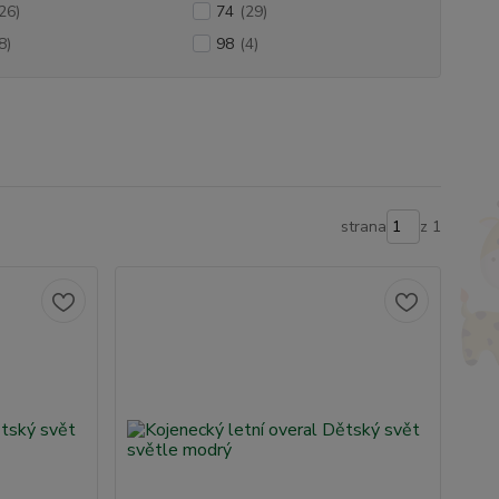
26)
74
(29)
8)
98
(4)
strana
z 1