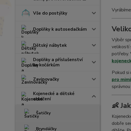
Vyrábíme 
Vše do postýlky
Velik
Doplňky k autosedačkám
Výběr sp
Dětský nábytek
velikostí
potřeby. 
Doplňky a příslušenství
kojeneck
ke kočárkům
Pokud si n
Zavinovačky
pro mimi
správnou 
Kojenecké a dětské
oblečení
👶 Ja
Šatičky
Kojenecké
dobře sed
Bryndáčky
dítěte. P