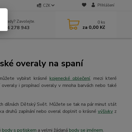
Přihlášení
CZK
 si rady? Zavolejte.
0
ks
za
0,00 Kč
 604 278 943
tské overaly na spaní
y můžete vybírat krásné
kojenecké oblečení
, mezi které
í overaly i propínací overaly v mnoha barvách nebo také
ch dílnách Dětský Svět. Můžete se tak na pár minut stát
ika druhů zapínání nebo overal doplnit o krásné
výšivky
z
 body s potiskem
a velmi žádaná
body se jménem
.