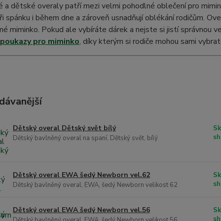
 a dětské overaly patří mezi velmi pohodlné oblečení pro mimin
ři spánku i během dne a zároveň usnadňují oblékání rodičům. Ove
é miminko. Pokud ale vybíráte dárek a nejste si jistí správnou
 poukazy pro miminko
, díky kterým si rodiče mohou sami vybra
dávanější
Dětský overal Dětský svět bílý
Sk
sh
Dětský bavlněný overal na spaní, Dětský svět, bílý
Dětský overal EWA šedý Newborn vel.62
Sk
sh
Dětský bavlněný overal, EWA, šedý Newborn velikost 62
Dětský overal EWA šedý Newborn vel.56
Sk
sh
Dětský bavlněný overal, EWA, šedý Newborn velikost 56