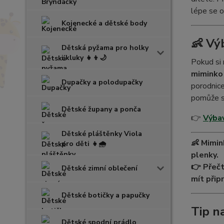
lépe se o
Kojenecké a dětské body
👶 Vý
Dětská pyžama pro holky
i kluky 👧👦🌙
Pokud si 
miminko 
Dupačky a polodupačky
porodnice
pomůže sn
Dětské župany a ponča
👉
Výbav
Dětské pláštěnky Viola
👶 Mimin
pro děti 👧🌧️
plenky.
👉 Přečt
Dětské zimní oblečení
mít přip
Dětské botičky a papučky
Tip n
Dětské spodní prádlo