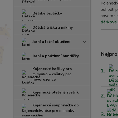
Kojenecké
pohodlí p
Dětské tepláčky
novorozen
dárkové
Dětská trička a mikiny
Jarní a letní oblečení
Nejpro
Jarní a podzimní bundičky
Kojenecké košilky pro
1.
miminko – košilky pro
novorozence
Kojenecký pletený svetřík
2.
Kojenecké soupravičky do
porodnice pro miminko
3.