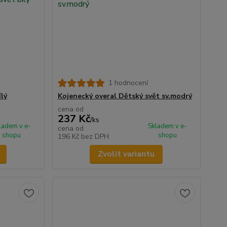
1 hodnocení
ílý
Kojenecký overal Dětský svět sv.modrý
cena od
237 Kč
/
ks
ladem v e-
Skladem v e-
cena od
shopu
shopu
196 Kč
bez DPH
Zvolit variantu