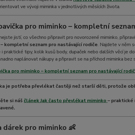
rientovat ve vývoji miminka v jednotlivých měsících života.
bavička pro miminko – kompletní seznam 
nejste jistí, co všechno připravit pro novorozené miminko, připra
– kompletní seznam pro nastávající rodiče
. Najdete v něm 
 i praktické tipy, kolik kusů body, dupaček nebo dalších věcí je 
adno naplánovat nákupy a připravit se na příchod miminka bez s
ička pro miminko – kompletní seznam pro nastávající rodi
ka je potřeba převlékat častěji než starší děti, protože 
ěte si náš
článek Jak často převlékat miminko
– praktické 
ravené.
a dárek pro miminko 👶