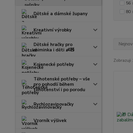
56
80
Dětské a dámské župany
Kreativní výrobky
Nejnově
Dětské hračky pro
miminka i děti 👶🧸
Zobrazuji 
Kojenecké potřeby
Těhotenské potřeby – vše
pro pohodlí během
těhotenství i po porodu
Rychlozavinovačky
Vzorník výšivek