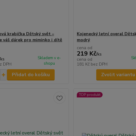
ová krabička Dětský svět –
Kojenecký letní overal Děts
e váš dárek pro miminko i dítě
modrý
cena od
219 Kč
/
ks
Skladem v e-
Sk
/
ks
cena od
shopu
z DPH
181 Kč
bez DPH
Přidat do košíku
Zvolit variantu
TOP produkt