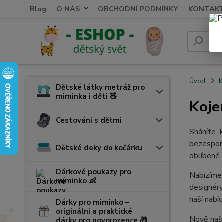
Blog
O NÁS
OBCHODNÍ PODMÍNKY
KONTAK
Úvod
K
Dětské látky metráž pro
miminka i děti 🧸
Koje
Cestování s dětmi
Sháníte 
bezesporu
Dětské deky do kočárku
oblíbené 
Dárkové poukazy pro
Nabízíme 
miminko 👶
designéry
naší nabí
Dárky pro miminko –
originální a praktické
Nově naš
dárky pro novorozence 🎁