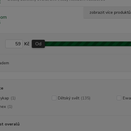
zobrazit více produktů
Kč
Od
adem
ce
ykap
(1)
Dětský svět
(135)
Ewa
mex
(1)
st overalů