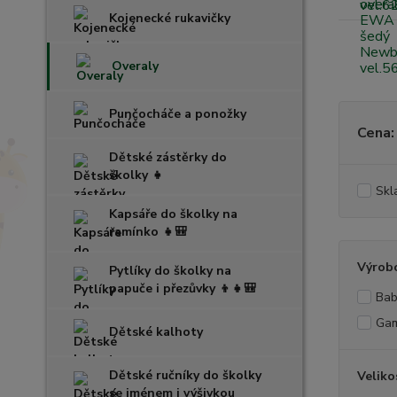
Kojenecké rukavičky
Overaly
Punčocháče a ponožky
Cena:
Dětské zástěrky do
školky 👧
Skl
Kapsáře do školky na
ramínko 👧🎒
Výrob
Pytlíky do školky na
papuče i přezůvky 👦👧🎒
Bab
Ga
Dětské kalhoty
Dětské ručníky do školky
Veliko
se jménem i výšivkou