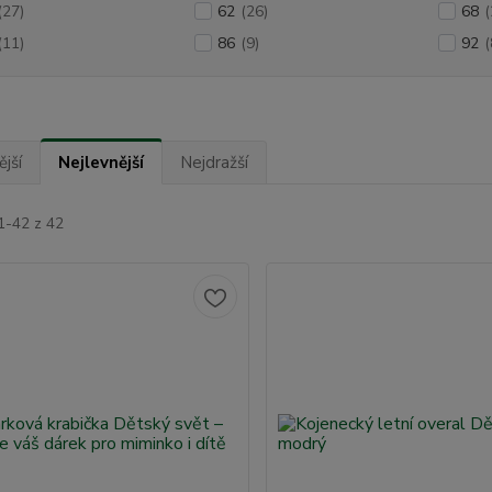
(27)
62
(26)
68
(
(11)
86
(9)
92
(
jší
Nejlevnější
Nejdražší
1-42 z 42