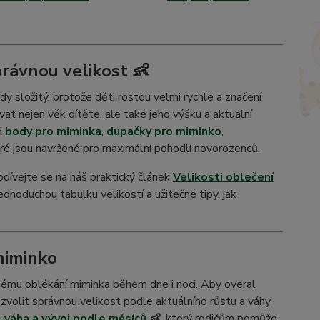
právnou velikost 👶
y složitý, protože děti rostou velmi rychle a značení
vat nejen věk dítěte, ale také jeho výšku a aktuální
ad
body pro miminka
,
dupačky pro miminko
,
eré jsou navržené pro maximální pohodlí novorozenců.
odívejte se na náš praktický článek
Velikosti oblečení
jednoduchou tabulku velikostí a užitečné tipy, jak
miminko
nému oblékání miminka během dne i noci. Aby overal
zvolit správnou velikost podle aktuálního růstu a váhy
 váha a vývoj podle měsíců
👶
, který rodičům pomůže