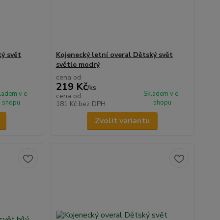
ký svět
Kojenecký letní overal Dětský svět
světle modrý
cena od
219 Kč
/
ks
ladem v e-
Skladem v e-
cena od
shopu
shopu
181 Kč
bez DPH
Zvolit variantu