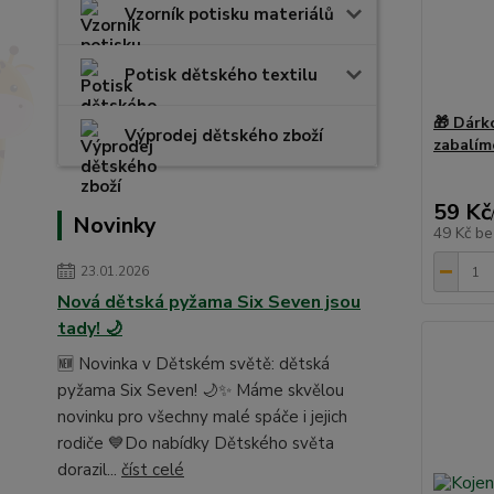
Vzorník potisku materiálů
Potisk dětského textilu
🎁 Dárk
Výprodej dětského zboží
zabalím
59 Kč
Novinky
49 Kč
be
23.01.2026
Nová dětská pyžama Six Seven jsou
tady! 🌙
🆕 Novinka v Dětském světě: dětská
pyžama Six Seven! 🌙✨ Máme skvělou
novinku pro všechny malé spáče i jejich
rodiče 💙Do nabídky Dětského světa
dorazil...
číst celé