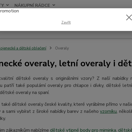
TY
NÁKUPNÍ RÁDCE
Nevíte
Zavřít
Hledat
+420
ojenecké a dětské oblečení
Overaly
necké overaly, letní overaly i dě
kvalitní dětské overaly s originálními vzory? Z naší nabídk
 patří také populární overaly pro chlapce i dívky, dětské letn
dětské overaly na spaní.
také dětské overaly české kvality, které vyrábíme přímo v naši
 a sami vybírat z široké nabídky barev z našeho
vzorníku
, někol
dky.
im zákazníkům nabízíme
dětské vtipné body pro miminka
,
dětské