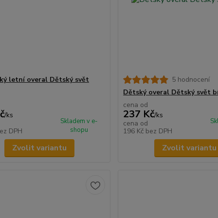
ký letní overal Dětský svět
5 hodnocení
Dětský overal Dětský svět b
cena od
č
237 Kč
/
ks
/
ks
Skladem v e-
Sk
cena od
shopu
ez DPH
196 Kč
bez DPH
Zvolit variantu
Zvolit variantu