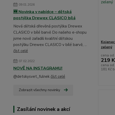
09.01.2026
🆕 Novinka v nabídce – dětská
postýlka Drewex CLASICO bílá
Nová dětská dřevěná postýlka Drewex
CLASICO v bílé barvě Do našeho e-shopu
jsme nově zařadili kvalitní dětskou
Kojenec
postýlku Drewex CLASICO v bílé barvě, ...
zelený
číst celé
cena od
219 K
07.02.2022
cena od
NOVĚ NA INSTAGRAMU!
181 Kč
b
@detskysvet_fulnek
číst celé
Zobrazit všechny novinky
Zasílání novinek a akcí