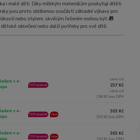
ka i malé děti. Díky měkkým materiálům poskytují dítěti
raly jsou proto oblíbenou součástí základní výbavy pro
 velikostí nebo stylem, skvělým řešením mohou být
🎁
t dětské oblečení nebo další potřeby pro své dítě.
cena od
ladem v e-
237 Kč
TOP produkt
opu
cena od
196 Kč bez DPH
303 Kč
ladem v e-
TOP produkt
Akce
opu
250 Kč bez DPH
303 Kč
ladem v e-
TOP produkt
Akce
opu
250 Kč bez DPH