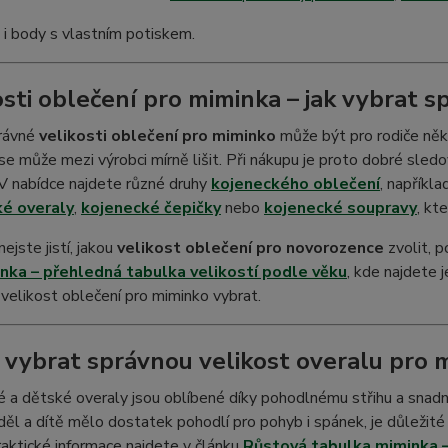
i body s vlastním potiskem.
osti oblečení pro miminka – jak vybrat s
rávné
velikosti oblečení pro miminko
může být pro rodiče někd
 se může mezi výrobci mírně lišit. Při nákupu je proto dobré sledo
V nabídce najdete různé druhy
kojeneckého oblečení
, napříkl
é overaly
,
kojenecké čepičky
nebo
kojenecké soupravy
, kt
ejste jistí, jakou
velikost oblečení pro novorozence
zvolit, p
nka – přehledná tabulka velikostí podle věku
, kde najdete 
velikost oblečení pro miminko vybrat.
k vybrat správnou velikost overalu pro 
 a dětské overaly jsou oblíbené díky pohodlnému střihu a snad
ěl a dítě mělo dostatek pohodlí pro pohyb i spánek, je důležité 
raktické informace najdete v článku
Růstová tabulka miminka –