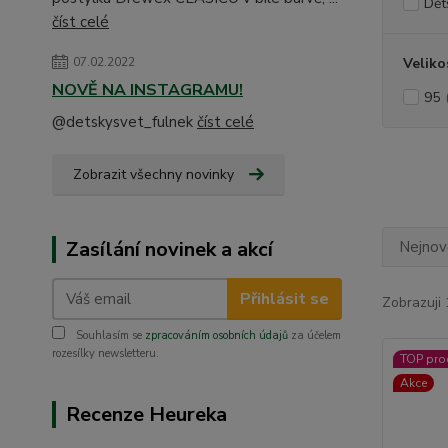
Dět
číst celé
07.02.2022
Veliko
NOVĚ NA INSTAGRAMU!
95
@detskysvet_fulnek
číst celé
Zobrazit všechny novinky
Zasílání novinek a akcí
Nejnově
Přihlásit se
Zobrazuji 
Souhlasím se
zpracováním osobních údajů
za účelem
rozesílky newsletteru.
TOP pro
Akce
Recenze Heureka