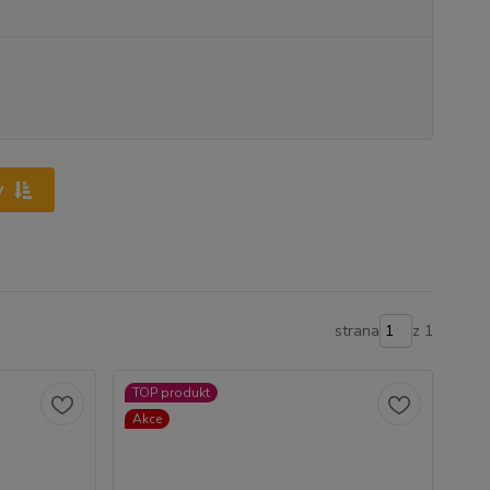
y
strana
z 1
TOP produkt
Akce