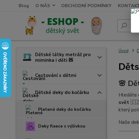
Blog
O NÁS
OBCHODNÍ PODMÍNKY
KONTAK
Úvod
D
Dětské látky metráž pro
miminka i děti 🧸
Děts
Cestování s dětmi
🌸 Dě
Dětské deky do kočárku
Hledáte o
svět
🇨🇿
Pletené deky do kočárku
který pot
Naše deky
Deky fleece s výšivkou