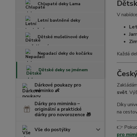
Dětsk
Chlupaté deky Lama
V nabídc
Letní bavlněné deky
Let
Jar
Dětské mušelínové deky
Zim
Nepadací deky do kočárku
Každá dek
Dětské deky se jménem
Český
Zakládáme
Dárkové poukazy pro
miminko 👶
svět
. Vý
Dárky pro miminko –
Díky univ
originální a praktické
na cestov
dárky pro novorozence 🎁
👉 Pokud 
Vše do postýlky
pro mimi