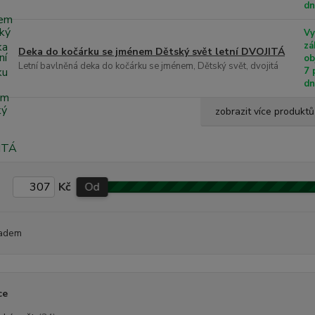
d
Vy
zá
Deka do kočárku se jménem Dětský svět letní DVOJITÁ
ob
Letní bavlněná deka do kočárku se jménem, Dětský svět, dvojitá
7 
d
zobrazit více produktů
Kč
Od
adem
ce