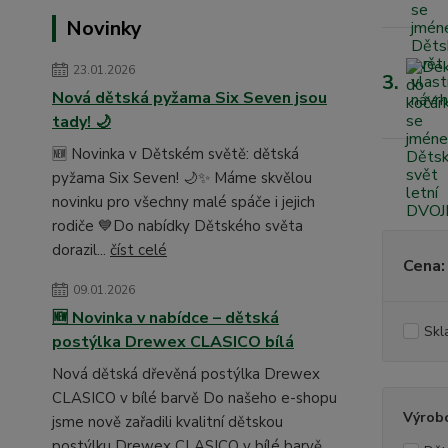
Novinky
23.01.2026
3.
Nová dětská pyžama Six Seven jsou
tady! 🌙
🆕 Novinka v Dětském světě: dětská
pyžama Six Seven! 🌙✨ Máme skvělou
novinku pro všechny malé spáče i jejich
rodiče 💙Do nabídky Dětského světa
dorazil...
číst celé
Cena:
09.01.2026
🆕 Novinka v nabídce – dětská
Skl
postýlka Drewex CLASICO bílá
Nová dětská dřevěná postýlka Drewex
CLASICO v bílé barvě Do našeho e-shopu
Výrob
jsme nově zařadili kvalitní dětskou
postýlku Drewex CLASICO v bílé barvě, ...