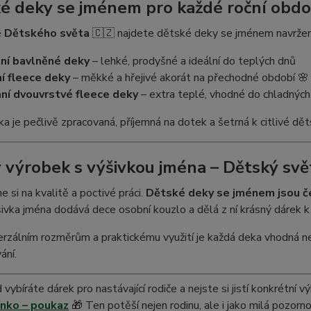
é deky se jménem pro každé roční obdo
e
Dětského světa
🇨🇿 najdete dětské deky se jménem navržen
ní bavlněné deky
– lehké, prodyšné a ideální do teplých dnů
ní fleece deky
– měkké a hřejivé akorát na přechodné období 🌸
ní dvouvrstvé fleece deky
– extra teplé, vhodné do chladných 
a je pečlivě zpracovaná, příjemná na dotek a šetrná k citlivé dě
 výrobek s výšivkou jména – Dětský svě
 si na kvalitě a poctivé práci.
Dětské deky se jménem jsou 
šivka jména dodává dece osobní kouzlo a dělá z ní krásný dárek 
erzálním rozměrům a praktickému využití je každá deka vhodná ne
ání.
vybíráte dárek pro nastávající rodiče a nejste si jistí konkrétní 
nko – poukaz
🎁 Ten potěší nejen rodinu, ale i jako milá pozor