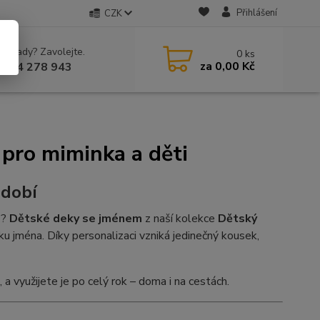
Přihlášení
CZK
 si rady? Zavolejte.
0
ks
za
0,00 Kč
 604 278 943
pro miminka a děti
bdobí
ě?
Dětské deky se jménem
z naší kolekce
Dětský
ku jména. Díky personalizaci vzniká jedinečný kousek,
, a využijete je po celý rok – doma i na cestách.