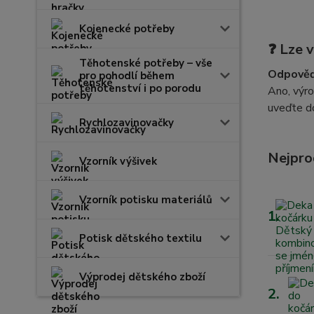
Kojenecké potřeby
❓
Lze v
Těhotenské potřeby – vše
Odpověď
pro pohodlí během
těhotenství i po porodu
Ano, výr
uveďte d
Rychlozavinovačky
Nejpro
Vzorník výšivek
Vzorník potisku materiálů
1.
Potisk dětského textilu
Výprodej dětského zboží
2.