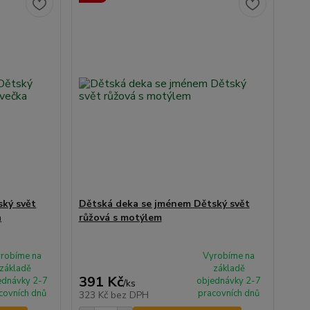
ký svět
Dětská deka se jménem Dětský svět
a
růžová s motýlem
robíme na
Vyrobíme na
základě
základě
391 Kč
ednávky 2-7
objednávky 2-7
/
ks
covních dnů
pracovních dnů
323 Kč
bez DPH