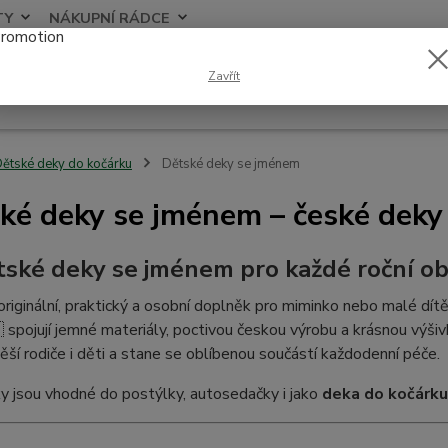
TY
NÁKUPNÍ RÁDCE
Nevíte
Zavřít
Hledat
+420
ětské deky do kočárku
Dětské deky se jménem
ké deky se jménem – české deky 
tské deky se jménem pro každé roční o
riginální, praktický a osobní doplněk pro miminko nebo malé dít
 spojují jemné materiály, poctivou českou výrobu a krásnou výšiv
ěší rodiče i děti a stane se oblíbenou součástí každodenní péče.
 jsou vhodné do postýlky, autosedačky i jako
deka do kočárku