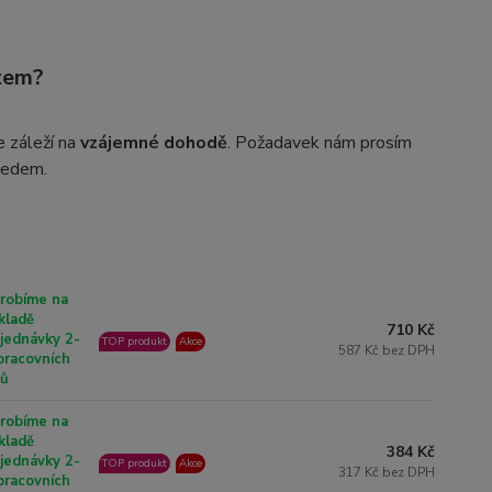
xtem?
 záleží na
vzájemné dohodě
. Požadavek nám prosím
ředem.
robíme na
kladě
710 Kč
jednávky 2-
TOP produkt
Akce
587 Kč bez DPH
pracovních
nů
robíme na
kladě
384 Kč
jednávky 2-
TOP produkt
Akce
317 Kč bez DPH
pracovních