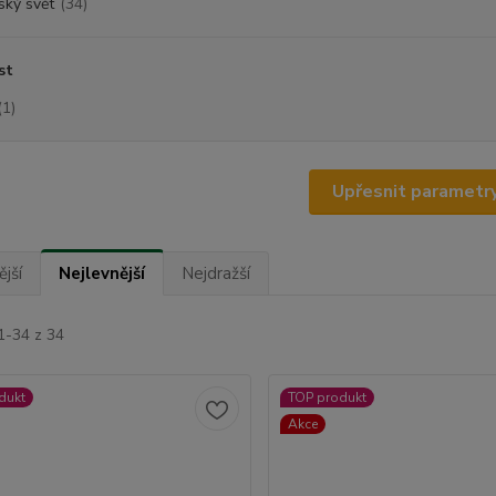
ský svět
(34)
st
(1)
Upřesnit parametr
jší
Nejlevnější
Nejdražší
1-34 z 34
dukt
TOP produkt
Akce