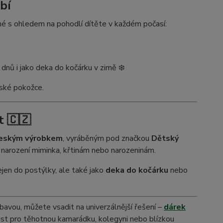
bí
é s ohledem na pohodlí dítěte v každém počasí:
dnů i jako deka do kočárku v zimě ❄️
tské pokožce.
t 🇨🇿
českým výrobkem
, vyráběným pod značkou
Dětský
k narození miminka, křtinám nebo narozeninám.
jen do postýlky, ale také jako
deka do kočárku
nebo
výbavou, můžete vsadit na univerzálnější řešení –
dárek
nost pro těhotnou kamarádku, kolegyni nebo blízkou