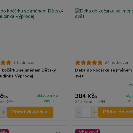
1 hodnocení
24 hodnocení
 kočárku se jménem Dětský
Deka do kočárku se jménem
audinka Výprodej
svět
Vy
č
384 Kč
Skladem v e-
obj
/
ks
/
ks
shopu
pra
ez DPH
317 Kč
bez DPH
Přidat do košíku
Přidat do ko
dukt
TOP produkt