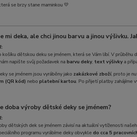
která se brzy stane maminkou 💛
se mi deka, ale chci jinou barvu a jinou výšivku.
:
o košíku dětskou deku se jménem, která se Vám líbí. V průběhu
 nám napište svůj požadavek na
barvu deky
,
text výšivky
a příp
eky se jménem jsou vyráběny jako
zakázkové zboží
, proto je 
m (QR kód)
nebo
platební kartou
. Po přijetí platby zahájíme
 je doba výroby dětské deky se jménem?
:
by dětských dek se jménem závisí na aktuální vytíženosti naše
peciálního programu vyrábíme deky obvykle
do cca 5 pracovních