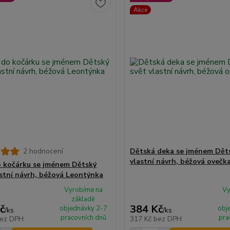
Akce
2 hodnocení
Dětská deka se jménem Děts
vlastní návrh, béžová ovečk
 kočárku se jménem Dětský
astní návrh, béžová Leontýnka
Vyrobíme na
Vy
základě
č
384 Kč
objednávky 2-7
obj
/
ks
/
ks
pracovních dnů
pra
ez DPH
317 Kč
bez DPH