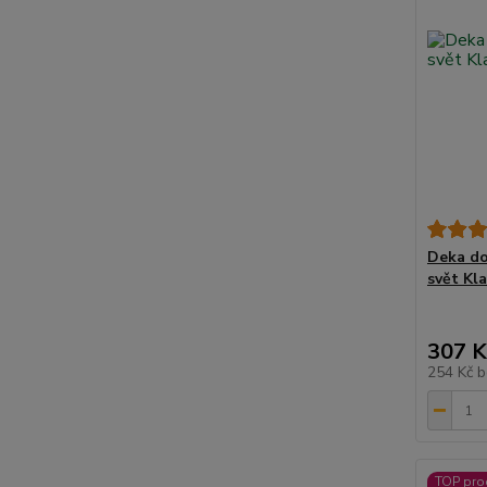
Deka do
svět Kl
307 K
254 Kč
b
TOP pro