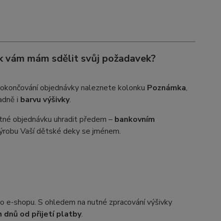
 Jak vám mám sdělit svůj požadavek?
 dokončování objednávky naleznete kolonku
Poznámka
,
adně i
barvu výšivky
.
nutné objednávku uhradit předem –
bankovním
 výrobu Vaší dětské deky se jménem.
ho e-shopu. S ohledem na nutné zpracování výšivky
 dnů od přijetí platby
.