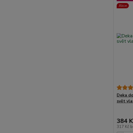
Akce
Deka do
svět vl
384 K
317 Kč
b