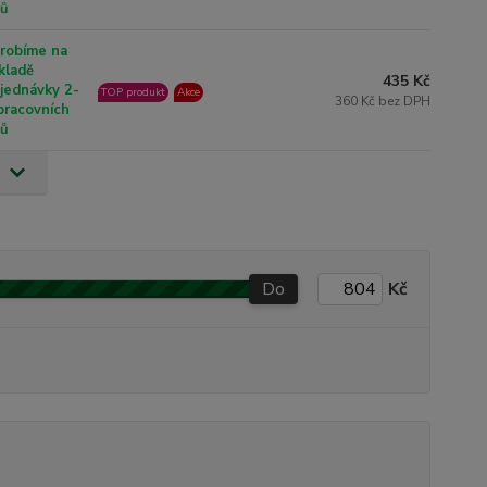
nů
robíme na
kladě
435 Kč
jednávky 2-
TOP produkt
Akce
360 Kč bez DPH
pracovních
nů
Do
Kč