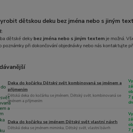
yrobit dětskou deku bez jména nebo s jiným te
:
oba dětské deky
bez jména nebo s jiným textem
je možná. Vše
o poznámky při dokončování objednávky nebo nás kontaktujte p
dávanější
Vy
Deka do kočárku Dětský svět kombinovaná se jménem a
zá
příjmením
ob
Dětská deka do kočárku se jménem, Dětský svět, kombinovaná se
7 
jménem a příjmením
d
Vy
zá
Deka do kočárku se jménem Dětský svět vlastní návrh
ob
Dětská deka se jménem miminka, Dětský svět, vlastní bávrh
7 