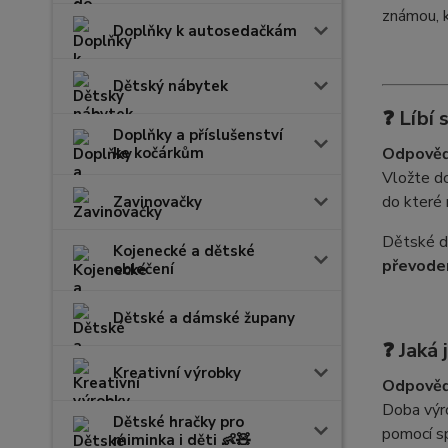
známou, 
Doplňky k autosedačkám
Dětský nábytek
❓
Líbí 
Doplňky a příslušenství
ke kočárkům
Odpověď
Vložte d
do které
Zavinovačky
Dětské d
Kojenecké a dětské
převode
oblečení
Dětské a dámské župany
❓
Jaká
Kreativní výrobky
Odpověď
Doba výro
Dětské hračky pro
pomocí s
miminka i děti 👶🧸