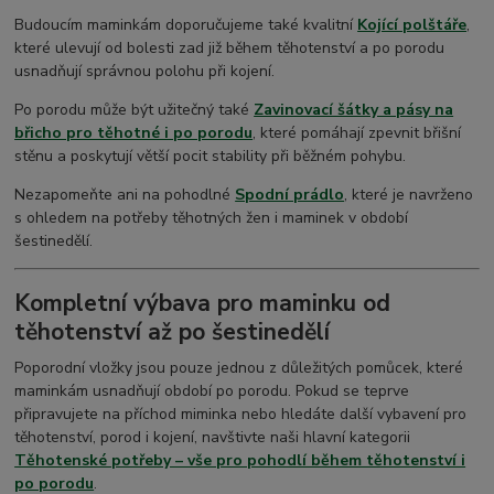
Budoucím maminkám doporučujeme také kvalitní
Kojící polštáře
,
které ulevují od bolesti zad již během těhotenství a po porodu
usnadňují správnou polohu při kojení.
Po porodu může být užitečný také
Zavinovací šátky a pásy na
břicho pro těhotné i po porodu
, které pomáhají zpevnit břišní
stěnu a poskytují větší pocit stability při běžném pohybu.
Nezapomeňte ani na pohodlné
Spodní prádlo
, které je navrženo
s ohledem na potřeby těhotných žen i maminek v období
šestinedělí.
Kompletní výbava pro maminku od
těhotenství až po šestinedělí
Poporodní vložky jsou pouze jednou z důležitých pomůcek, které
maminkám usnadňují období po porodu. Pokud se teprve
připravujete na příchod miminka nebo hledáte další vybavení pro
těhotenství, porod i kojení, navštivte naši hlavní kategorii
Těhotenské potřeby – vše pro pohodlí během těhotenství i
po porodu
.