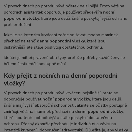
V prvních dnech po porodu bývá očistek nejsilnější. Proto většina
porodních asistentek doporučuje používat především
noční
poporodní vložky
, které jsou delší, širší a poskytují vyšší ochranu
proti protečení.
Jakmile se intenzita krvácení začne snižovat, mnoho maminek
přechází na tenčí
denní poporodní vložky
, které jsou
diskrétnější, ale stále poskytují dostatečnou ochranu.
Ideální je mít připravené oba typy, protože potřeby každé ženy se
během šestinedělí postupně mění.
Kdy přejít z nočních na denní poporodní
vložky?
V prvních dnech po porodu bývá krvácení nejsilnější, proto se
doporučuje používat
noční poporodní vložky
, které jsou delší,
širší a mají vyšší absorpční schopnost. Jakmile se očistky postupně
zmírňují, většina maminek přechází na
denní poporodní vložky
,
které jsou tenčí, pohodlnější a stále poskytují dostatečnou
ochranu. Přesný okamžik přechodu je individuální a závisí na
intenzitě krvácení i doporučení zdravotníků. Důležité je, aby
vložky