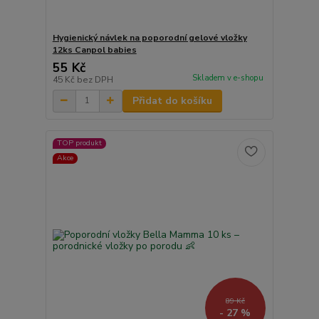
Hygienický návlek na poporodní gelové vložky
12ks Canpol babies
55 Kč
Skladem v e-shopu
45 Kč
bez DPH
Přidat do košíku
TOP produkt
Akce
89 Kč
- 27 %