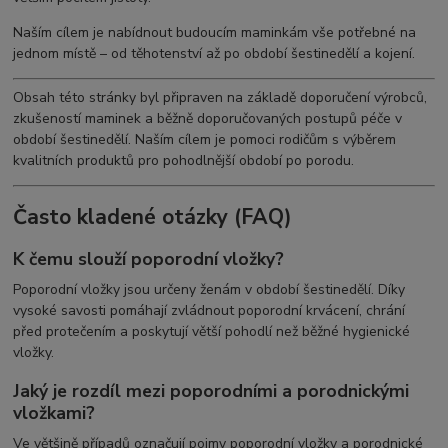
Naším cílem je nabídnout budoucím maminkám vše potřebné na
jednom místě – od těhotenství až po období šestinedělí a kojení.
Obsah této stránky byl připraven na základě doporučení výrobců,
zkušeností maminek a běžně doporučovaných postupů péče v
období šestinedělí. Naším cílem je pomoci rodičům s výběrem
kvalitních produktů pro pohodlnější období po porodu.
Často kladené otázky (FAQ)
K čemu slouží poporodní vložky?
Poporodní vložky jsou určeny ženám v období šestinedělí. Díky
vysoké savosti pomáhají zvládnout poporodní krvácení, chrání
před protečením a poskytují větší pohodlí než běžné hygienické
vložky.
Jaký je rozdíl mezi poporodními a porodnickými
vložkami?
Ve většině případů označují pojmy poporodní vložky a porodnické