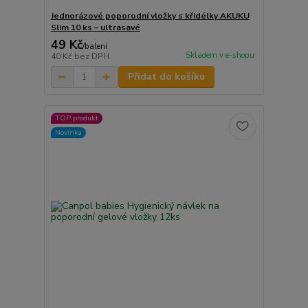
Jednorázové poporodní vložky s křidélky AKUKU
Slim 10 ks – ultrasavé
49 Kč
/
balení
Skladem v e-shopu
40 Kč
bez DPH
Přidat do košíku
TOP produkt
Novinka