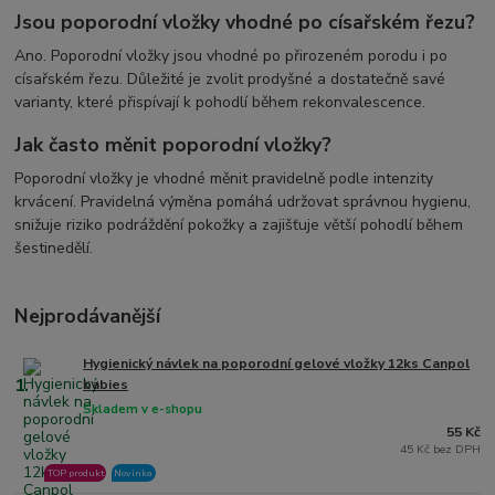
Jsou poporodní vložky vhodné po císařském řezu?
Ano. Poporodní vložky jsou vhodné po přirozeném porodu i po
císařském řezu. Důležité je zvolit prodyšné a dostatečně savé
varianty, které přispívají k pohodlí během rekonvalescence.
Jak často měnit poporodní vložky?
Poporodní vložky je vhodné měnit pravidelně podle intenzity
krvácení. Pravidelná výměna pomáhá udržovat správnou hygienu,
snižuje riziko podráždění pokožky a zajišťuje větší pohodlí během
šestinedělí.
Nejprodávanější
Hygienický návlek na poporodní gelové vložky 12ks Canpol
1.
babies
Skladem v e-shopu
55 Kč
45 Kč bez DPH
TOP produkt
Novinka