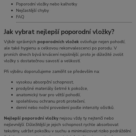
Poporodní vložky nebo kalhotky
Nejčastější chyby
FAQ
Jak vybrat nejlepší poporodní vložky?
Výběr správných
poporodních vložek
ovlivňuje nejen pohodlí,
ale také hygienu a celkovou rekonvalescenci po porodu. V
prvních dnech bývá krvácení nejsilnější, proto je důležité zvolit
vložky s dostatečnou savostí a velikostí.
Při výběru doporučujeme zaměřit se především na:
vysokou absorpční schopnost,
prodyšné materiály šetrné k pokožce,
anatomický tvar pro větší pohodlí,
spolehlivou ochranu proti protečení,
denní nebo noční provedení podle intenzity očistků.
Nejlepší poporodní vložky
nejsou vždy ty nejtenčí nebo
nejlevnější. Důležitější je jejich schopnost rychle absorbovat
tekutiny, udržet pokožku v suchu a minimalizovat riziko podráždění.