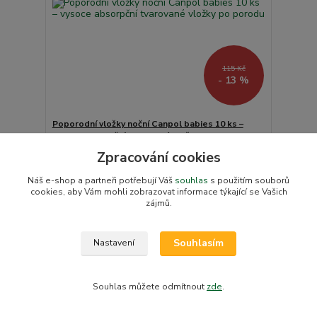
115 Kč
- 13 %
Poporodní vložky noční Canpol babies 10 ks –
vysoce absorpční tvarované vložky po porodu
100 Kč
Zpracování cookies
/
balení
Skladem v e-shopu
83 Kč
bez DPH
Náš e-shop a partneři potřebují Váš
souhlas
s použitím souborů
Přidat do košíku
cookies, aby Vám mohli zobrazovat informace týkající se Vašich
zájmů.
Novinka
Souhlasím
Nastavení
Souhlas můžete odmítnout
zde
.