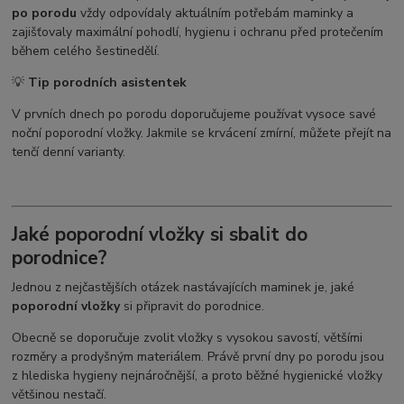
po porodu
vždy odpovídaly aktuálním potřebám maminky a
zajišťovaly maximální pohodlí, hygienu i ochranu před protečením
během celého šestinedělí.
💡
Tip porodních asistentek
V prvních dnech po porodu doporučujeme používat vysoce savé
noční poporodní vložky. Jakmile se krvácení zmírní, můžete přejít na
tenčí denní varianty.
Jaké poporodní vložky si sbalit do
porodnice?
Jednou z nejčastějších otázek nastávajících maminek je, jaké
poporodní vložky
si připravit do porodnice.
Obecně se doporučuje zvolit vložky s vysokou savostí, většími
rozměry a prodyšným materiálem. Právě první dny po porodu jsou
z hlediska hygieny nejnáročnější, a proto běžné hygienické vložky
většinou nestačí.