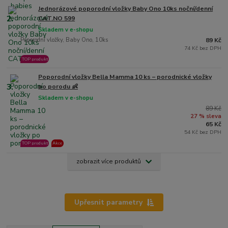
Jednorázové poporodní vložky Baby Ono 10ks noční/denní
2.
CAT.NO 599
Skladem v e-shopu
Poporodní vložky, Baby Ono, 10ks
89 Kč
74 Kč bez DPH
TOP produkt
Poporodní vložky Bella Mamma 10 ks – porodnické vložky
3.
po porodu 👶
Skladem v e-shopu
89 Kč
27 % sleva
65 Kč
54 Kč bez DPH
TOP produkt
Akce
zobrazit více produktů
Upřesnit parametry