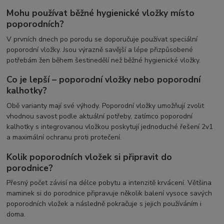
Mohu používat běžné hygienické vložky místo
poporodních?
V prvních dnech po porodu se doporučuje používat speciální
poporodní vložky. Jsou výrazně savější a lépe přizpůsobené
potřebám žen během šestinedělí než běžné hygienické vložky.
Co je lepší – poporodní vložky nebo poporodní
kalhotky?
Obě varianty mají své výhody. Poporodní vložky umožňují zvolit
vhodnou savost podle aktuální potřeby, zatímco poporodní
kalhotky s integrovanou vložkou poskytují jednoduché řešení 2v1
a maximální ochranu proti protečení.
Kolik poporodních vložek si připravit do
porodnice?
Přesný počet závisí na délce pobytu a intenzitě krvácení. Většina
maminek si do porodnice připravuje několik balení vysoce savých
poporodních vložek a následně pokračuje s jejich používáním i
doma.