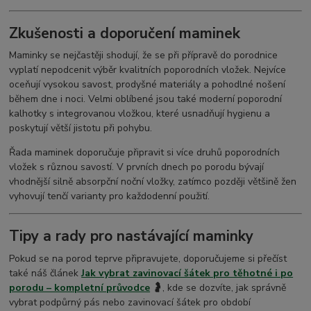
Zkušenosti a doporučení maminek
Maminky se nejčastěji shodují, že se při přípravě do porodnice
vyplatí nepodcenit výběr kvalitních poporodních vložek. Nejvíce
oceňují vysokou savost, prodyšné materiály a pohodlné nošení
během dne i noci. Velmi oblíbené jsou také moderní poporodní
kalhotky s integrovanou vložkou, které usnadňují hygienu a
poskytují větší jistotu při pohybu.
Řada maminek doporučuje připravit si více druhů poporodních
vložek s různou savostí. V prvních dnech po porodu bývají
vhodnější silně absorpční noční vložky, zatímco později většině žen
vyhovují tenčí varianty pro každodenní použití.
Tipy a rady pro nastávající maminky
Pokud se na porod teprve připravujete, doporučujeme si přečíst
také náš článek
Jak vybrat zavinovací šátek pro těhotné i po
porodu – kompletní průvodce
🤰
, kde se dozvíte, jak správně
vybrat podpůrný pás nebo zavinovací šátek pro období