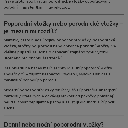
Právě proto jsou kvalitní
porodnické vložky
doporučovány
porodními asistentkami i gynekology.
Poporodní vložky nebo porodnické vložky –
je mezi nimi rozdíl?
Maminky často hledají pojmy
poporodní vložky
,
porodnické
vložky
,
vložky po porodu
nebo dokonce
porodní vložky
. Ve
většině případů se jedná o označení stejného typu výrobku
určeného pro období šestinedělí.
Bez ohledu na název mají všechny kvalitní poporodní vložky
společný cíl – zajistit bezpečnou hygienu, vysokou savost a
maximální pohodlí po porodu.
Moderní
poporodní vložky
navíc využívají pokročilé absorpční
materiály, které rychle odvádějí vlhkost od pokožky, pomáhají
neutralizovat nepříjemné pachy a zajišťují dlouhotrvající pocit
sucha.
Denní nebo noční poporodní vložky?