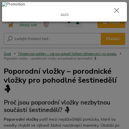
0
ks
CZK
+420 604 278 943
za
0,00 Kč
Zavřít
Menu
Hledat
Úvod
Těhotenské potřeby – vše pro pohodlí během těhotenství i po porodu
Poporodní vložky – porodnické vložky pro pohodlné šestinedělí 🤱
Poporodní vložky – porodnické
vložky pro pohodlné šestinedělí
🤱
Proč jsou poporodní vložky nezbytnou
součástí šestinedělí? 🤱
Poporodní vložky
patří mezi nejdůležitější pomůcky, které by
neměly chybět ve výbavě žádné nastávající maminky. Období po