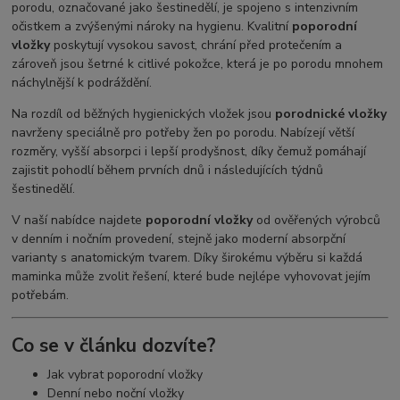
porodu, označované jako šestinedělí, je spojeno s intenzivním
očistkem a zvýšenými nároky na hygienu. Kvalitní
poporodní
vložky
poskytují vysokou savost, chrání před protečením a
zároveň jsou šetrné k citlivé pokožce, která je po porodu mnohem
náchylnější k podráždění.
Na rozdíl od běžných hygienických vložek jsou
porodnické vložky
navrženy speciálně pro potřeby žen po porodu. Nabízejí větší
rozměry, vyšší absorpci i lepší prodyšnost, díky čemuž pomáhají
zajistit pohodlí během prvních dnů i následujících týdnů
šestinedělí.
V naší nabídce najdete
poporodní vložky
od ověřených výrobců
v denním i nočním provedení, stejně jako moderní absorpční
varianty s anatomickým tvarem. Díky širokému výběru si každá
maminka může zvolit řešení, které bude nejlépe vyhovovat jejím
potřebám.
Co se v článku dozvíte?
Jak vybrat poporodní vložky
Denní nebo noční vložky