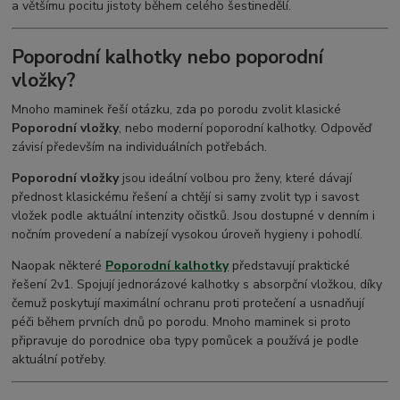
a většímu pocitu jistoty během celého šestinedělí.
Poporodní kalhotky nebo poporodní
vložky?
Mnoho maminek řeší otázku, zda po porodu zvolit klasické
Poporodní vložky
, nebo moderní poporodní kalhotky. Odpověď
závisí především na individuálních potřebách.
Poporodní vložky
jsou ideální volbou pro ženy, které dávají
přednost klasickému řešení a chtějí si samy zvolit typ i savost
vložek podle aktuální intenzity očistků. Jsou dostupné v denním i
nočním provedení a nabízejí vysokou úroveň hygieny i pohodlí.
Naopak některé
Poporodní kalhotky
představují praktické
řešení 2v1. Spojují jednorázové kalhotky s absorpční vložkou, díky
čemuž poskytují maximální ochranu proti protečení a usnadňují
péči během prvních dnů po porodu. Mnoho maminek si proto
připravuje do porodnice oba typy pomůcek a používá je podle
aktuální potřeby.