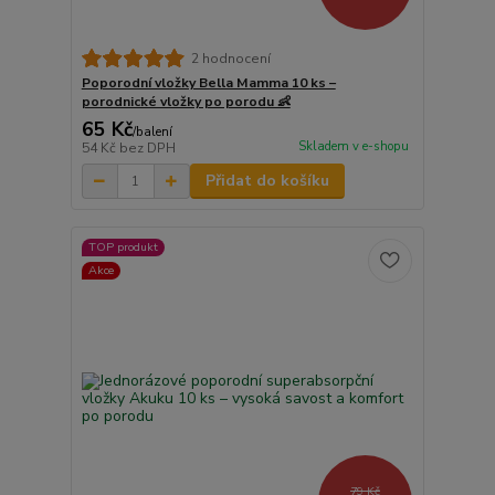
2 hodnocení
Poporodní vložky Bella Mamma 10 ks –
porodnické vložky po porodu 👶
65 Kč
/
balení
Skladem v e-shopu
54 Kč
bez DPH
Přidat do košíku
TOP produkt
Akce
79 Kč