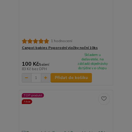
1 hodnocení
Canpol babies Poporodní vložky noční 10ks
Skladem u
dodavatele, na
100 Kč
základě objednávky
/
balení
do týdne v e-shopu
83 Kč
bez DPH
Přidat do košíku
TOP produkt
Akce