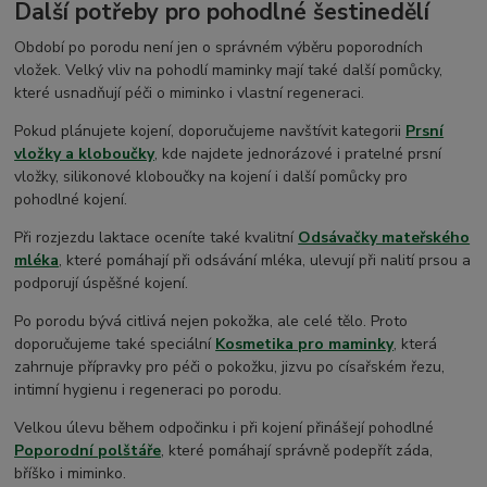
Další potřeby pro pohodlné šestinedělí
Období po porodu není jen o správném výběru poporodních
vložek. Velký vliv na pohodlí maminky mají také další pomůcky,
které usnadňují péči o miminko i vlastní regeneraci.
Pokud plánujete kojení, doporučujeme navštívit kategorii
Prsní
vložky a kloboučky
, kde najdete jednorázové i pratelné prsní
vložky, silikonové kloboučky na kojení i další pomůcky pro
pohodlné kojení.
Při rozjezdu laktace oceníte také kvalitní
Odsávačky mateřského
mléka
, které pomáhají při odsávání mléka, ulevují při nalití prsou a
podporují úspěšné kojení.
Po porodu bývá citlivá nejen pokožka, ale celé tělo. Proto
doporučujeme také speciální
Kosmetika pro maminky
, která
zahrnuje přípravky pro péči o pokožku, jizvu po císařském řezu,
intimní hygienu i regeneraci po porodu.
Velkou úlevu během odpočinku i při kojení přinášejí pohodlné
Poporodní polštáře
, které pomáhají správně podepřít záda,
bříško i miminko.