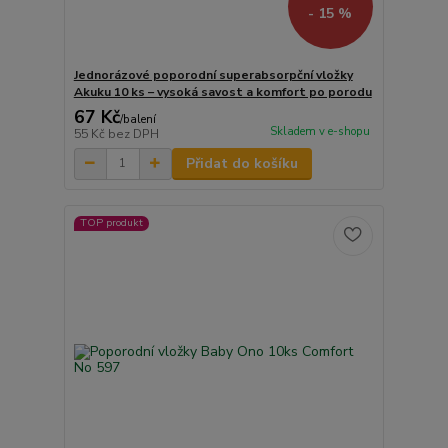
- 15 %
Jednorázové poporodní superabsorpční vložky
Akuku 10 ks – vysoká savost a komfort po porodu
67 Kč
/
balení
Skladem v e-shopu
55 Kč
bez DPH
Přidat do košíku
TOP produkt