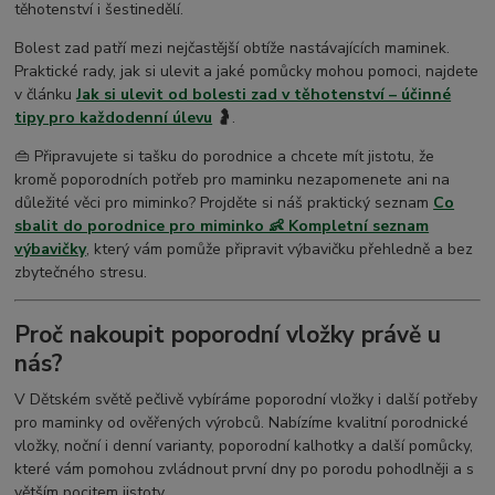
těhotenství i šestinedělí.
Bolest zad patří mezi nejčastější obtíže nastávajících maminek.
Praktické rady, jak si ulevit a jaké pomůcky mohou pomoci, najdete
v článku
Jak si ulevit od bolesti zad v těhotenství – účinné
tipy pro každodenní úlevu
🤰
.
👜 Připravujete si tašku do porodnice a chcete mít jistotu, že
kromě poporodních potřeb pro maminku nezapomenete ani na
důležité věci pro miminko? Projděte si náš praktický seznam
Co
sbalit do porodnice pro miminko 👶 Kompletní seznam
výbavičky
, který vám pomůže připravit výbavičku přehledně a bez
zbytečného stresu.
Proč nakoupit poporodní vložky právě u
nás?
V Dětském světě pečlivě vybíráme poporodní vložky i další potřeby
pro maminky od ověřených výrobců. Nabízíme kvalitní porodnické
vložky, noční i denní varianty, poporodní kalhotky a další pomůcky,
které vám pomohou zvládnout první dny po porodu pohodlněji a s
větším pocitem jistoty.