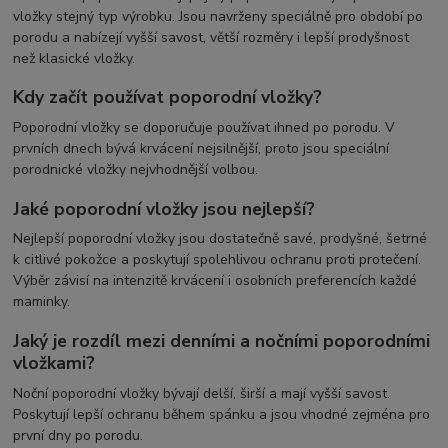
vložky stejný typ výrobku. Jsou navrženy speciálně pro období po
porodu a nabízejí vyšší savost, větší rozměry i lepší prodyšnost
než klasické vložky.
Kdy začít používat poporodní vložky?
Poporodní vložky se doporučuje používat ihned po porodu. V
prvních dnech bývá krvácení nejsilnější, proto jsou speciální
porodnické vložky nejvhodnější volbou.
Jaké poporodní vložky jsou nejlepší?
Nejlepší poporodní vložky jsou dostatečně savé, prodyšné, šetrné
k citlivé pokožce a poskytují spolehlivou ochranu proti protečení.
Výběr závisí na intenzitě krvácení i osobních preferencích každé
maminky.
Jaký je rozdíl mezi denními a nočními poporodními
vložkami?
Noční poporodní vložky bývají delší, širší a mají vyšší savost.
Poskytují lepší ochranu během spánku a jsou vhodné zejména pro
první dny po porodu.