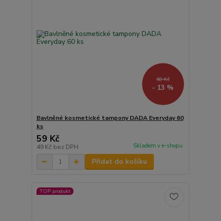
68 Kč
- 13 %
Bavlněné kosmetické tampony DADA Everyday 60
ks
59 Kč
Skladem v e-shopu
49 Kč
bez DPH
Přidat do košíku
TOP produkt