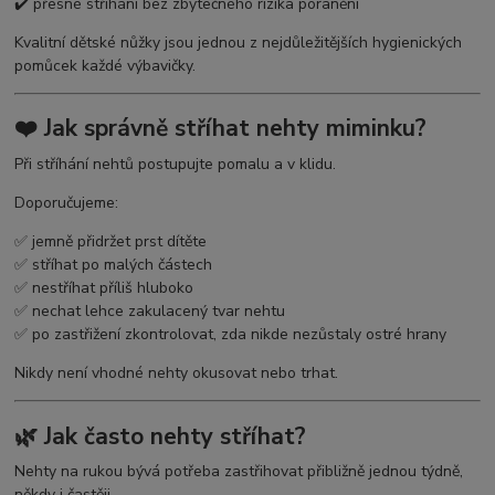
✔️ přesné stříhání bez zbytečného rizika poranění
Kvalitní dětské nůžky jsou jednou z nejdůležitějších hygienických
pomůcek každé výbavičky.
❤️ Jak správně stříhat nehty miminku?
Při stříhání nehtů postupujte pomalu a v klidu.
Doporučujeme:
✅ jemně přidržet prst dítěte
✅ stříhat po malých částech
✅ nestříhat příliš hluboko
✅ nechat lehce zakulacený tvar nehtu
✅ po zastřižení zkontrolovat, zda nikde nezůstaly ostré hrany
Nikdy není vhodné nehty okusovat nebo trhat.
🌿 Jak často nehty stříhat?
Nehty na rukou bývá potřeba zastřihovat přibližně jednou týdně,
někdy i častěji.