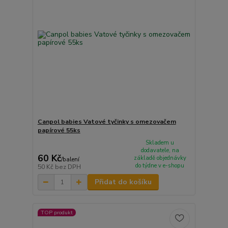
Canpol babies Vatové tyčinky s omezovačem
papírové 55ks
Skladem u
dodavatele, na
60 Kč
základě objednávky
/
balení
do týdne v e-shopu
50 Kč
bez DPH
Přidat do košíku
TOP produkt