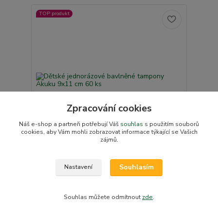
TOP produkt
Zpracování cookies
79 Kč
Náš e-shop a partneři potřebují Váš
souhlas
s použitím souborů
- 14 %
cookies, aby Vám mohli zobrazovat informace týkající se Vašich
zájmů.
Dětské jednorázové bavlněné tampony Akuku
Souhlasím
Nastavení
9x11 cm 60 ks
68 Kč
Skladem v e-shopu
56 Kč
bez DPH
Souhlas můžete odmítnout
zde
.
Přidat do košíku