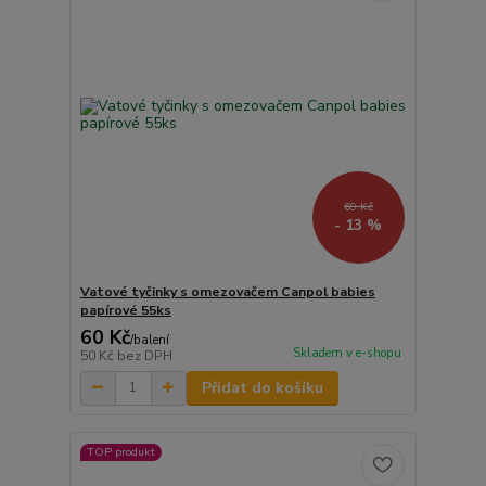
69 Kč
- 13 %
Vatové tyčinky s omezovačem Canpol babies
papírové 55ks
60 Kč
/
balení
Skladem v e-shopu
50 Kč
bez DPH
Přidat do košíku
TOP produkt