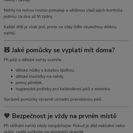
Nehty na nohou rostou pomaleji a většinou stačí jejich kontrola
jednou za dva až tři týdny.
Každé dítě je však jiné, proto se vždy řiďte skutečnou délkou
nehtů.
🧸 Jaké pomůcky se vyplatí mít doma?
Při péči o dětské nehty oceníte:
dětské nůžky s kulatou špičkou,
dětské kleštičky na nehty,
jemný pilníček,
hygienické potřeby pro každodenní péči o miminko.
Správné pomůcky výrazně usnadní pravidelnou péči.
💙 Bezpečnost je vždy na prvním místě
Při stříhání nehtů nikdy nespěchejte. Pokud je dítě neklidné nebo
pláče, raději počkejte na vhodnější okamžik.