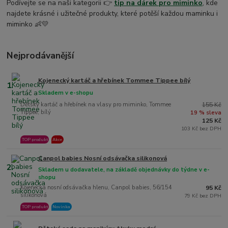
Podívejte se na naši kategorii 👉
tip na dárek pro miminko
, kde
najdete krásné i užitečné produkty, které potěší každou maminku i
miminko 👶💛
Nejprodávanější
Kojenecký kartáč a hřebínek Tommee Tippee bílý
1.
Skladem v e-shopu
Dětský kartáč a hřebínek na vlasy pro miminko, Tommee
155 Kč
Tippee, bílý
19 % sleva
125 Kč
103 Kč bez DPH
TOP produkt
Akce
Canpol babies Nosní odsávačka silikonová
2.
Skladem u dodavatele, na základě objednávky do týdne v e-
shopu
Kojenecká nosní odsávačka hlenu, Canpol babies, 56/154
95 Kč
silikonová
79 Kč bez DPH
TOP produkt
Novinka