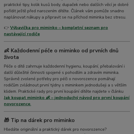
praktické tipy, kolik kusů body, dupaček nebo dalších věcí je dobré
pořídit ještě před narozením dítěte. Článek vám pomůže snadno
naplánovat nákupy a připravit se na příchod miminka bez stresu.
👉
Výbavička pro miminko – kompletní seznam pro
nastávající rodiče
👶 Každodenní péče o miminko od prvních dnů
života
Péče o dítě zahrnuje každodenní hygienu, koupání, přebalování i
další důležité činnosti spojené s pohodlím a zdravím miminka.
Správně zvolené potřeby pro péči o novorozence pomáhají
rodičům zvládnout první týdny s miminkem jednodušeji a s větším
klidem. Praktické rady pro první koupání dítěte najdete v článku
Jak koupat miminko 👶 – jednoduchý návod pro první koupání
novorozence
.
🎁
Tip na dárek pro miminko
Hledáte originální a praktický dárek pro novorozence?