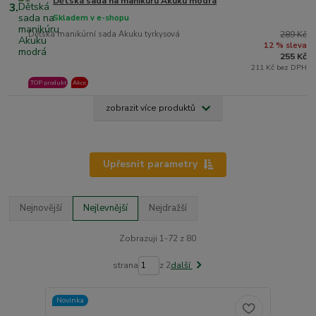
Dětská sada na manikúru Akuku modrá
3.
Skladem v e-shopu
Dětská manikúrní sada Akuku tyrkysová
289 Kč
12 % sleva
255 Kč
211 Kč bez DPH
TOP produkt
Akce
zobrazit více produktů
Upřesnit parametry
Nejnovější
Nejlevnější
Nejdražší
Zobrazuji 1-72 z 80
strana
z 2
další
Novinka