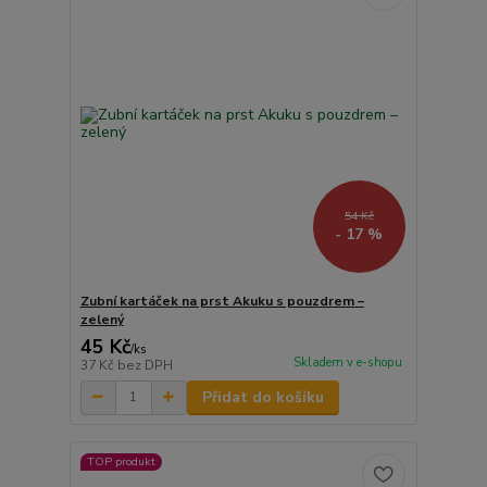
54 Kč
- 17 %
Zubní kartáček na prst Akuku s pouzdrem –
zelený
45 Kč
/
ks
Skladem v e-shopu
37 Kč
bez DPH
Přidat do košíku
TOP produkt