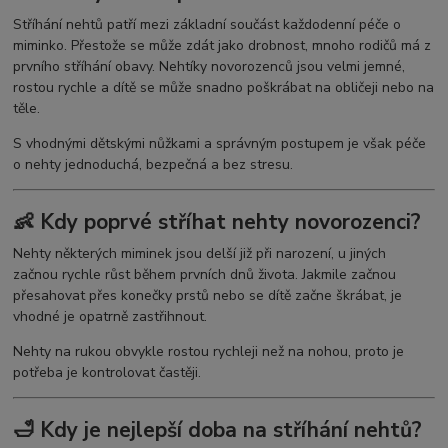
Stříhání nehtů patří mezi základní součást každodenní péče o
miminko. Přestože se může zdát jako drobnost, mnoho rodičů má z
prvního stříhání obavy. Nehtíky novorozenců jsou velmi jemné,
rostou rychle a dítě se může snadno poškrábat na obličeji nebo na
těle.
S vhodnými dětskými nůžkami a správným postupem je však péče
o nehty jednoduchá, bezpečná a bez stresu.
👶 Kdy poprvé stříhat nehty novorozenci?
Nehty některých miminek jsou delší již při narození, u jiných
začnou rychle růst během prvních dnů života. Jakmile začnou
přesahovat přes konečky prstů nebo se dítě začne škrábat, je
vhodné je opatrně zastřihnout.
Nehty na rukou obvykle rostou rychleji než na nohou, proto je
potřeba je kontrolovat častěji.
🛁 Kdy je nejlepší doba na stříhání nehtů?