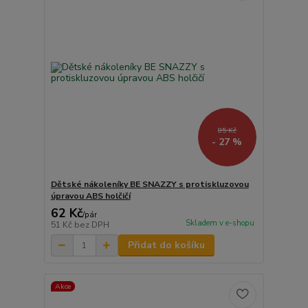
85 Kč
- 27 %
Dětské nákoleníky BE SNAZZY s protiskluzovou
úpravou ABS holčičí
62 Kč
/
pár
Skladem v e-shopu
51 Kč
bez DPH
Přidat do košíku
Akce