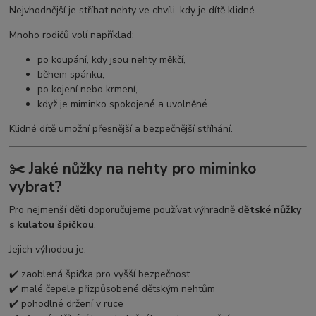
Nejvhodnější je stříhat nehty ve chvíli, kdy je dítě klidné.
Mnoho rodičů volí například:
po koupání, kdy jsou nehty měkčí,
během spánku,
po kojení nebo krmení,
když je miminko spokojené a uvolněné.
Klidné dítě umožní přesnější a bezpečnější stříhání.
✂️ Jaké nůžky na nehty pro miminko
vybrat?
Pro nejmenší děti doporučujeme používat výhradně
dětské nůžky
s kulatou špičkou
.
Jejich výhodou je:
✔️ zaoblená špička pro vyšší bezpečnost
✔️ malé čepele přizpůsobené dětským nehtům
✔️ pohodlné držení v ruce