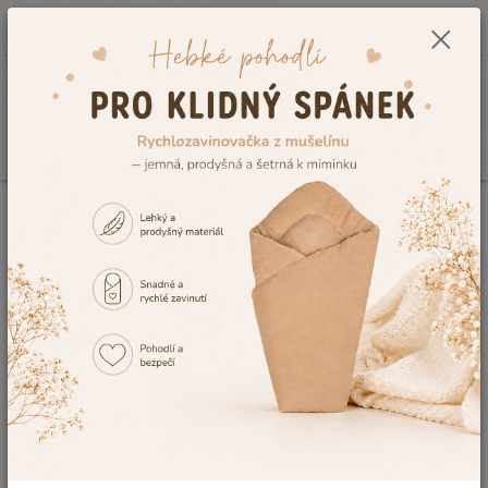
0
ks
CZK
+420 604 278 943
za
0,00 Kč
Menu
Hledat
Úvod
Kojenecké potřeby
Péče o dítě
Potřeby k péči o miminko, dětské
nůžky na nehty i nosní odsávačky
hlenů
Do kategorie Pěče o dítě jsme zařadili další nepostradatelné
pomůcky, které ve Vaší výbavičce nesmí chybět. Kvalitní
nosní
odsávačky
hlenů, dětské nůžky na nehty nebo kompletní
dětská
manikúra
, ale také dětské hřebínky a kartáčky na vlasy, dětské
váhy nebo vodítka na dítě a chrániče na kolena.