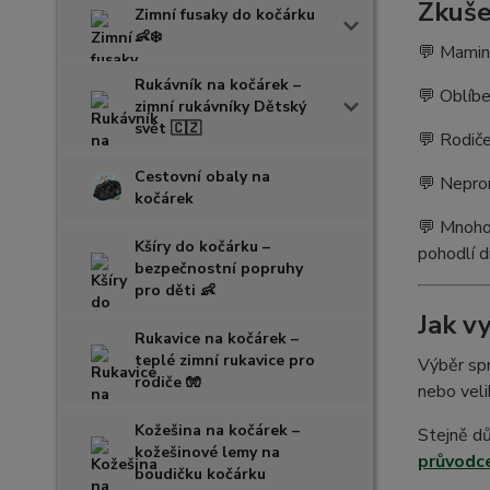
Zkuše
Zimní fusaky do kočárku
👶❄️
💬 Mamin
Rukávník na kočárek –
💬 Oblíbe
zimní rukávníky Dětský
svět 🇨🇿
💬 Rodiče
Cestovní obaly na
💬 Neprom
kočárek
💬 Mnoho
Kšíry do kočárku –
pohodlí d
bezpečnostní popruhy
pro děti 👶
Jak v
Rukavice na kočárek –
teplé zimní rukavice pro
Výběr spr
rodiče 🧤
nebo vel
Kožešina na kočárek –
Stejně dů
kožešinové lemy na
průvodc
boudičku kočárku