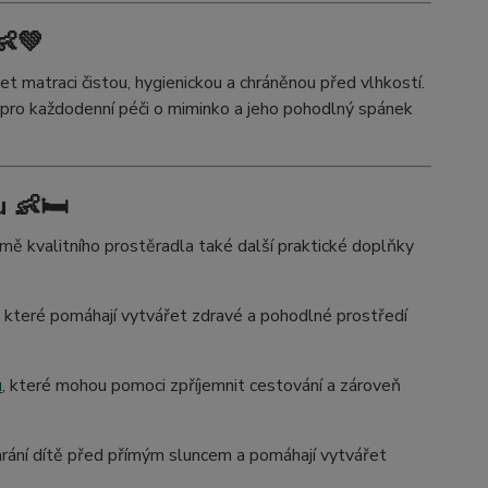
👶💚
 matraci čistou, hygienickou a chráněnou před vlhkostí.
 pro každodenní péči o miminko a jeho pohodlný spánek
 👶🛏️
 kvalitního prostěradla také další praktické doplňky
, které pomáhají vytvářet zdravé a pohodlné prostředí
u
, které mohou pomoci zpříjemnit cestování a zároveň
chrání dítě před přímým sluncem a pomáhají vytvářet