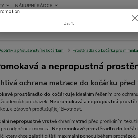
TY
NÁKUPNÍ RÁDCE
Nevíte
Zavřít
Hledat
+420
oplňky a příslušenství ke kočárkům
Prostěradla do kočárku pro miminka
omokavá a nepropustná prostěr
hlivá ochrana matrace do kočárku před 
kavé prostěradlo do kočárku
je ideálním řešením pro ochran
ždodenních procházek.
Nepromokavá a nepropustná prostěr
kou, a zároveň prodlužují její životnost.
iální
nepropustné vrstvě
chrání matraci před pronikáním tekuti
 pro odpočinek miminka.
Nepromokavé prostěradlo do kočár
ič, který chce zajistit dítěti maximální pohodlí během procházek. 