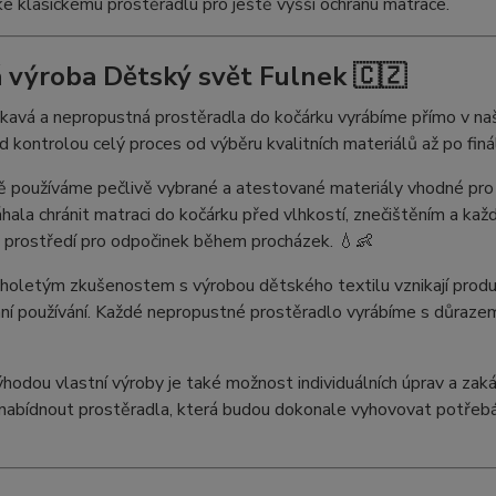
e klasickému prostěradlu pro ještě vyšší ochranu matrace.
 výroba Dětský svět Fulnek 🇨🇿
vá a nepropustná prostěradla do kočárku vyrábíme přímo v naší 
kontrolou celý proces od výběru kvalitních materiálů až po finá
ě používáme pečlivě vybrané a atestované materiály vhodné pro
ala chránit matraci do kočárku před vlhkostí, znečištěním a ka
 prostředí pro odpočinek během procházek. 💧👶
holetým zkušenostem s výrobou dětského textilu vznikají produkty
í používání. Každé nepropustné prostěradlo vyrábíme s důrazem
hodou vlastní výroby je také možnost individuálních úprav a za
abídnout prostěradla, která budou dokonale vyhovovat potřebá