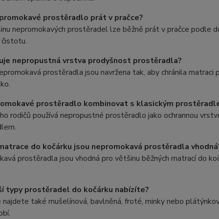
promokavé prostěradlo prát v pračce?
inu nepromokavých prostěradel lze běžně prát v pračce podle d
 čistotu.
je nepropustná vrstva prodyšnost prostěradla?
nepromokavá prostěradla jsou navržena tak, aby chránila matrac
ko.
romokavé prostěradlo kombinovat s klasickým prostěrad
ho rodičů používá nepropustné prostěradlo jako ochrannou vrst
dlem.
 matrace do kočárku jsou nepromokavá prostěradla vhodná
avá prostěradla jsou vhodná pro většinu běžných matrací do ko
ší typy prostěradel do kočárku nabízíte?
 najdete také mušelínová, bavlněná, froté, minky nebo plátýnko
obí.