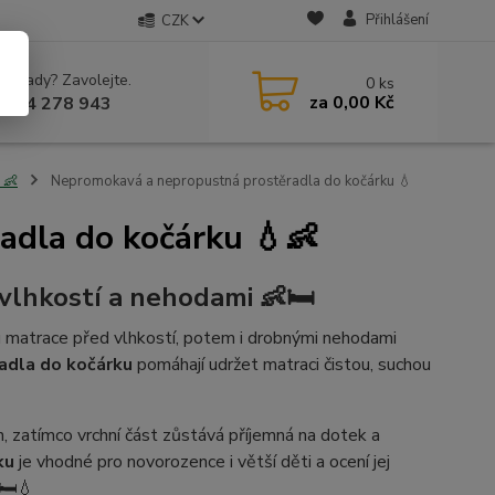
Přihlášení
CZK
 si rady? Zavolejte.
0
ks
za
0,00 Kč
 604 278 943
 👶
Nepromokavá a nepropustná prostěradla do kočárku 💧
adla do kočárku 💧👶
vlhkostí a nehodami 👶🛏️
u matrace před vlhkostí, potem i drobnými nehodami
adla do kočárku
pomáhají udržet matraci čistou, suchou
n, zatímco vrchní část zůstává příjemná na dotek a
ku
je vhodné pro novorozence i větší děti a ocení jej
🛏️💧