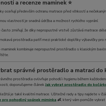
nosti a recenze maminek ⭐
ky oceňují především ochranu matrace před vlhkostí a nečekaný
nou vlastností je snadná údržba a možnost rychlého vyprání.
 často zmiňují, že díky nepropustné vrstvě zůstává matrace déle 
okavá prostěradla patří mezi praktické doplňky výbavičky pro 
 maminek kombinuje nepropustné prostěradlo s klasickým bavl
ítěte.
ybrat správné prostěradlo a matraci do 
ávného prostěradla ovlivňuje pohodlí i hygienu během každodenní
ikosti, doporučujeme článek
Jak vybrat prostěradlo do kočárku
ležitá je také kvalitní matrace. Užitečné rady a tipy najdete v čl
e pro pohodlný spánek miminka
👶
, který vám pomůže vybrat 