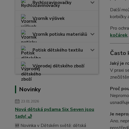
Rychlozavinovačky
Další mo
korbičky 
Vzorník výšivek
Pro ochr
Vzorník potisku materiálů
kočárek
Potisk dětského textilu
Často 
Jaký je
Výprodej dětského zboží
V praxi s
znečištěn
Novinky
Proč po
Nepromoka
23.01.2026
usnadňuje
Nová dětská pyžama Six Seven jsou
Je nepr
tady! 🌙
Ano, nepr
🆕 Novinka v Dětském světě: dětská
prostřed