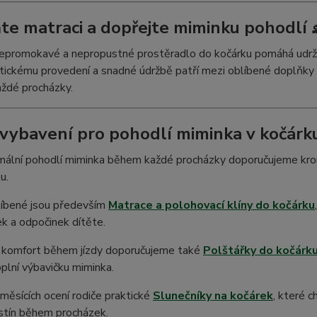
te matraci a dopřejte miminku pohodlí 
nepromokavé a nepropustné prostěradlo do kočárku pomáhá udržet
tickému provedení a snadné údržbě patří mezi oblíbené doplňky
ždé procházky.
 vybavení pro pohodlí miminka v kočárku
ální pohodlí miminka během každé procházky doporučujeme kromě
u.
líbené jsou především
Matrace a polohovací klíny do kočárku
k a odpočinek dítěte.
í komfort během jízdy doporučujeme také
Polštářky do kočárk
plní výbavičku miminka.
 měsících ocení rodiče praktické
Slunečníky na kočárek
, které 
stín během procházek.