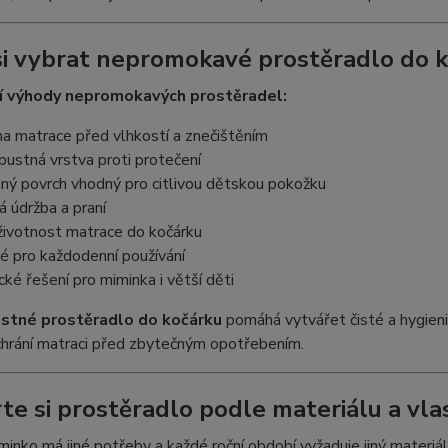
si vybrat nepromokavé prostěradlo do k
í výhody nepromokavých prostěradel:
a matrace před vlhkostí a znečištěním
ustná vrstva proti protečení
ný povrch vhodný pro citlivou dětskou pokožku
 údržba a praní
životnost matrace do kočárku
é pro každodenní používání
cké řešení pro miminka i větší děti
stné prostěradlo do kočárku
pomáhá vytvářet čisté a hygieni
chrání matraci před zbytečným opotřebením.
te si prostěradlo podle materiálu a vlas
inko má jiné potřeby a každé roční období vyžaduje jiný materiá