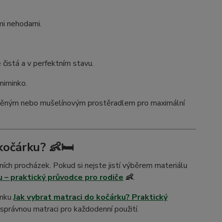
mi nehodami.
čistá a v perfektním stavu.
miminko.
něným nebo mušelínovým prostěradlem pro maximální
kočárku? 👶🛏️
ch procházek. Pokud si nejste jistí výběrem materiálu
 – praktický průvodce pro rodiče
👶
.
ánku
Jak vybrat matraci do kočárku? Praktický
správnou matraci pro každodenní použití.