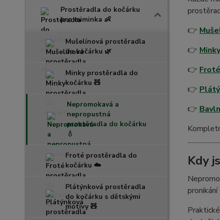
Prostěradla do kočárku
prostěrad
pro miminka 👶
👉
Mušel
Mušelínová prostěradla
👉
Minky
do kočárku 🌿
👉
Froté
Minky prostěradla do
kočárku 🧸
👉
Plátý
Nepromokavá a
👉
Bavln
nepropustná
prostěradla do kočárku
Kompletní
💧
Froté prostěradla do
Kdy j
kočárku ☁️
Nepromok
Plátýnková prostěradla
pronikání
do kočárku s dětskými
motivy 🧸
Praktické