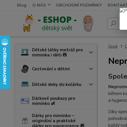
Blog
O NÁS
OBCHODNÍ PODMÍNKY
KONTAK
Úvod
D
Dětské látky metráž pro
miminka i děti 🧸
Nepr
Cestování s dětmi
Spole
Dětské deky do kočárku
Nepromo
během ka
Dárkové poukazy pro
a hygienic
miminko 👶
Díky spec
Dárky pro miminko –
pohodlná
originální a praktické
každý rod
dárky pro novorozence 🎁