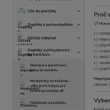
Vše do postýlky
Proč 
📋
Hlavn
Doplňky k autosedačkám
👉 ochran
Dětský nábytek
👉 neprop
👉 příjem
Doplňky a příslušenství
👉 snadná
ke kočárkům
👉 delší 
👉 vhodn
Matrace a polohovací
👉 prakti
klíny do kočárku
Nepropu
Moskytiéry na kočárek –
zároveň 
síťky proti hmyzu pro
klidné procházky 👶
Vyber
Pláštěnky na kočárky
Každé mim