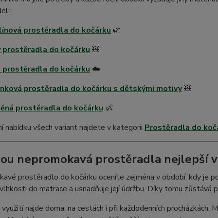
el:
ínová prostěradla do kočárku
🌿
 prostěradla do kočárku
🧸
 prostěradla do kočárku
☁️
nková prostěradla do kočárku s dětskými motivy
🧸
ěná prostěradla do kočárku
👶
 nabídku všech variant najdete v kategorii
Prostěradla do koč
sou nepromokavá prostěradla nejlepší v
avé prostěradlo do kočárku oceníte zejména v období, kdy je p
 vlhkosti do matrace a usnadňuje její údržbu. Díky tomu zůstává p
 využití najde doma, na cestách i při každodenních procházkách.