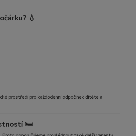
očárku? 💧
cké prostředí pro každodenní odpočinek dítěte a
tností 🛏️
l. Proto doporučujeme prohlédnout také další varianty