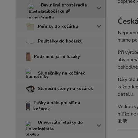
doplněk k
Bavlněná prostěradla
do kočárku 👶
Česká
Peřinky do kočárku
Nepromoka
máme pod 
Polštářky do kočárku
Při výrob
Podzimní, jarní fusaky
aby pomáh
pohodlné
Slunečníky na kočárek
Díky dlou
každodenn
Sluneční clony na kočárek
detailu.
Tašky a nákupní síť na
Velkou vý
kočárek
můžeme n
🧵💚
Univerzální vložky do
kočárku