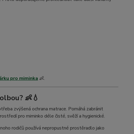
árku pro miminka
👶.
olbou? 👶💧
otřeba zvýšená ochrana matrace. Pomáhá zabránit
rostředí pro miminko déle čisté, svěží a hygienické.
 Mnoho rodičů používá nepropustné prostěradlo jako