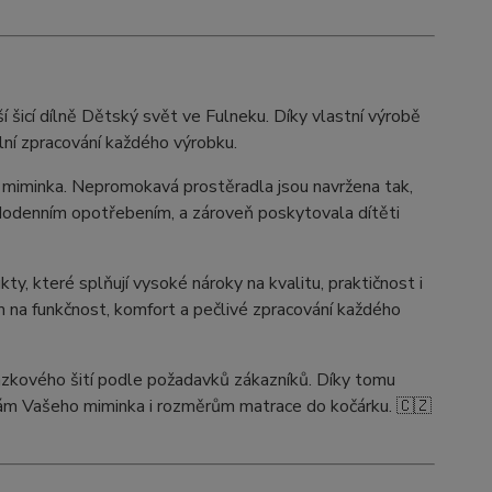
šicí dílně Dětský svět ve Fulneku. Díky vlastní výrobě
lní zpracování každého výrobku.
 miminka. Nepromokavá prostěradla jsou navržena tak,
ždodenním opotřebením, a zároveň poskytovala dítěti
, které splňují vysoké nároky na kvalitu, praktičnost i
 na funkčnost, komfort a pečlivé zpracování každého
kázkového šití podle požadavků zákazníků. Díky tomu
m Vašeho miminka i rozměrům matrace do kočárku. 🇨🇿