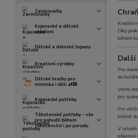
Chraň
Zavinovačky
Kvalitní 
Kojenecké a dětské
Díky prak
oblečení
během ka
Dětské a dámské župany
Další
Kreativní výrobky
Pro maxim
do kočárk
Dětské hračky pro
miminka i děti 👶🧸
Velmi ob
pro spáne
Kojenecké potřeby
Pro větš
Těhotenské potřeby – vše
krásně do
pro pohodlí během
těhotenství i po porodu
V letních
příjemný 