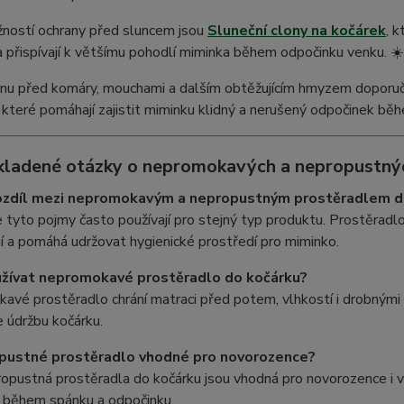
žností ochrany před sluncem jsou
Sluneční clony na kočárek
, 
a přispívají k většímu pohodlí miminka během odpočinku venku. ☀
anu před komáry, mouchami a dalším obtěžujícím hmyzem dopor
, které pomáhají zajistit miminku klidný a nerušený odpočinek běh
kladené otázky o nepromokavých a nepropustnýc
 rozdíl mezi nepromokavým a nepropustným prostěradlem d
e tyto pojmy často používají pro stejný typ produktu. Prostěradlo
í a pomáhá udržovat hygienické prostředí pro miminko.
užívat nepromokavé prostěradlo do kočárku?
vé prostěradlo chrání matraci před potem, vlhkostí i drobnými n
 údržbu kočárku.
opustné prostěradlo vhodné pro novorozence?
opustná prostěradla do kočárku jsou vhodná pro novorozence i vě
í během spánku a odpočinku.