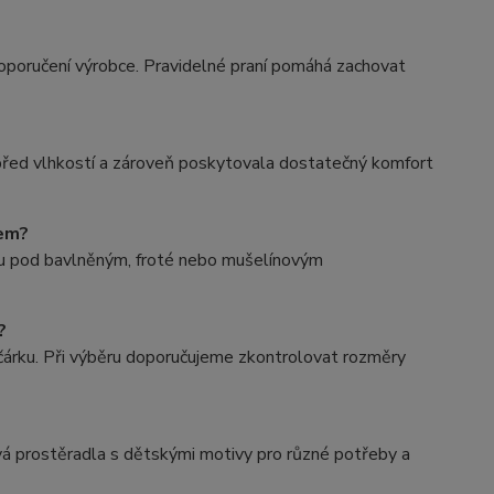
oporučení výrobce. Pravidelné praní pomáhá zachovat
i před vlhkostí a zároveň poskytovala dostatečný komfort
lem?
vu pod bavlněným, froté nebo mušelínovým
?
čárku. Při výběru doporučujeme zkontrolovat rozměry
vá prostěradla s dětskými motivy pro různé potřeby a