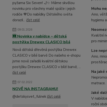
pyžama Six Seven! 🌙✨ Máme skvělou
Mohu ne
novinku pro všechny malé spáče i jejich
Ano, větš
rodiče 💙Do nabídky Dětského světa
hygienu a
dorazil...
číst celé
Neomezu
09.01.2026
Kvalitní 
🆕 Novinka v nabídce – dětská
pro mimin
postýlka Drewex CLASICO bílá
Nová dětská dřevěná postýlka Drewex
Lze nep
CLASICO v bílé barvě Do našeho e-shopu
Ano, mno
jsme nově zařadili kvalitní dětskou
prostěra
postýlku Drewex CLASICO v bílé barvě, ...
Na jaké
číst celé
Nepromok
07.02.2022
matrace.
NOVĚ NA INSTAGRAMU!
Jaké dal
@detskysvet_fulnek
číst celé
V nabídce
roční obd