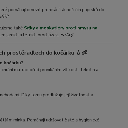
které pomáhají omezit pronikání slunečních paprsků do
️👶💚
učujeme také
Síťky a moskytiéry proti hmyzu na
em jarních a letních procházek. 🦟👶🌿
h prostěradlech do kočárku 💧👶
o kočárku?
 chrání matraci před pronikáním vlhkosti, tekutin a
ehodami. Díky tomu prodlužuje její životnost a
tší miminka. Pomáhají udržovat čisté a hygienické