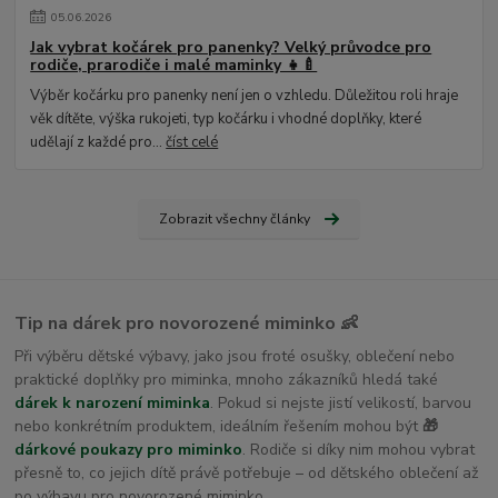
05
.
06
.
2026
Jak vybrat kočárek pro panenky? Velký průvodce pro
rodiče, prarodiče i malé maminky 👧🍼
Výběr kočárku pro panenky není jen o vzhledu. Důležitou roli hraje
věk dítěte, výška rukojeti, typ kočárku i vhodné doplňky, které
udělají z každé pro...
číst celé
Zobrazit všechny články
Tip na dárek pro novorozené miminko 👶
Při výběru dětské výbavy, jako jsou froté osušky, oblečení nebo
praktické doplňky pro miminka, mnoho zákazníků hledá také
dárek k narození miminka
. Pokud si nejste jistí velikostí, barvou
nebo konkrétním produktem, ideálním řešením mohou být
🎁
dárkové poukazy pro miminko
. Rodiče si díky nim mohou vybrat
přesně to, co jejich dítě právě potřebuje – od dětského oblečení až
po výbavu pro novorozené miminko.