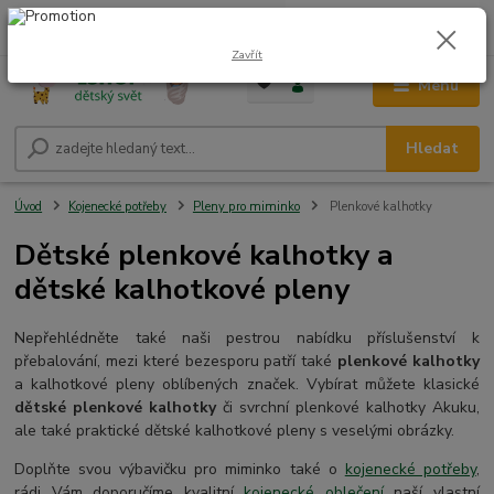
0
ks
CZK
+420 604 278 943
za
0,00 Kč
Zavřít
Menu
Hledat
Úvod
Kojenecké potřeby
Pleny pro miminko
Plenkové kalhotky
Dětské plenkové kalhotky a
dětské kalhotkové pleny
Nepřehlédněte také naši pestrou nabídku příslušenství k
přebalování, mezi které bezesporu patří také
plenkové kalhotky
a kalhotkové pleny oblíbených značek. Vybírat můžete klasické
dětské plenkové kalhotky
či svrchní plenkové kalhotky Akuku,
ale také praktické dětské kalhotkové pleny s veselými obrázky.
Doplňte svou výbavičku pro miminko také o
kojenecké potřeby
,
rádi Vám doporučíme kvalitní
kojenecké oblečení
naší vlastní