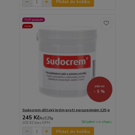
Přidat do košíku
TOP produkt
Akce
259 Kč
- 5 %
Sudocrem dětský krém proti opruzeninám 125 g
245 Kč
/
ks/125g
Skladem v e-shopu
202 Kč
bez DPH
Přidat do košíku