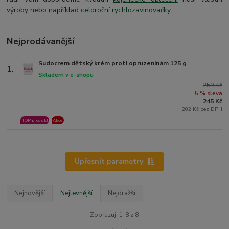
výroby nebo například
celoroční rychlozavinovačky
.
Nejprodávanější
Sudocrem dětský krém proti opruzeninám 125 g
1.
Skladem v e-shopu
259 Kč
5 % sleva
245 Kč
202 Kč bez DPH
TOP produkt
Akce
Upřesnit parametry
Nejnovější
Nejlevnější
Nejdražší
Zobrazuji 1-8 z 8