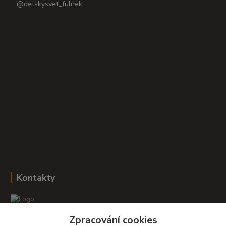
@detskysvet_fulnek
Kontakty
Zpracování cookies
Romana Šebestová