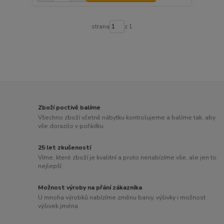
strana
z 1
Zboží poctivě balíme
Všechno zboží včetně nábytku kontrolujeme a balíme tak, aby
vše dorazilo v pořádku
25 let zkušeností
Víme, které zboží je kvalitní a proto nenabízíme vše, ale jen to
nejlepší
Možnost výroby na přání zákazníka
U mnoha výrobků nabízíme změnu barvy, výšivky i možnost
výšivek jména