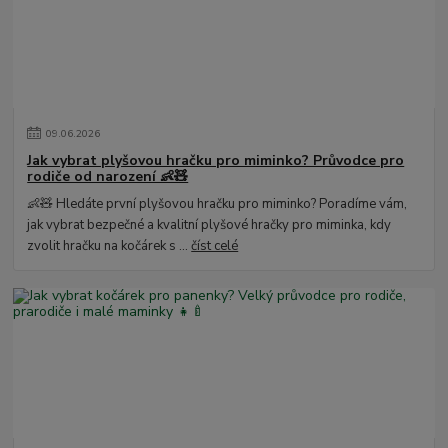
09
.
06
.
2026
Jak vybrat plyšovou hračku pro miminko? Průvodce pro
rodiče od narození 👶🧸
👶🧸 Hledáte první plyšovou hračku pro miminko? Poradíme vám,
jak vybrat bezpečné a kvalitní plyšové hračky pro miminka, kdy
zvolit hračku na kočárek s ...
číst celé