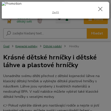
0
ks
CZK
+420 604 278 943
za
0,00 Kč
Zavřít
Menu
Hledat
Úvod
Kojenecké potřeby
Dětské nádobí
Hrníčky
Krásné dětské hrníčky i dětské
láhve a plastové hrníčky
Usnadněte svému dítěti přechod z dětské kojenecké láhve na
klasický dětský hrníček a vybírejte dětské plastové hrníčky s
náustkem. Láhve jsou vyrobeny z kvalitních materiálů a
neobsahují BPA. V naší nabídce můžete vybírat také klasické
dětské hrníčky s veselými motivy.
👉 Pokud vybíráte dárek pro nastávající rodiče a nejste si jistí
konkrétní výbavou, můžete zvolit i univerzálnější řešení –