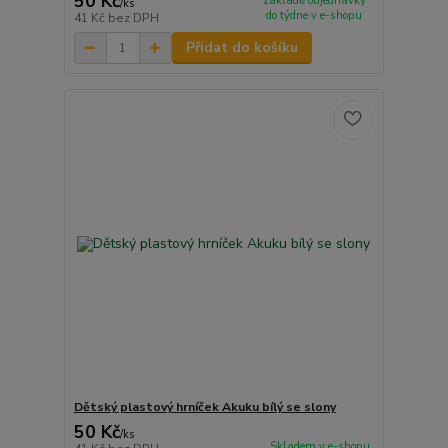
50 Kč
základě objednávky
/
ks
do týdne v e-shopu
41 Kč
bez DPH
Přidat do košíku
Dětský plastový hrníček Akuku bílý se slony
50 Kč
/
ks
Skladem v e-shopu