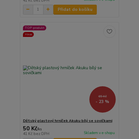
41 Kč
bez DPH
Přidat do košíku
TOP produkt
Akce
65 Kč
- 23 %
Dětský plastový hrníček Akuku bílý se sovičkami
50 Kč
/
ks
Skladem v e-shopu
41 Kč
bez DPH