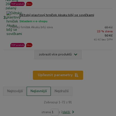
TOP produkt
Akce
Dětský plastový hrníček Akuku bílý se sovičkami
3.
Skladem v e-shopu
Dětský hrníček Akuku bílý sova
65 Kč
23 % sleva
50 Kč
41 Kč bez DPH
TOP produkt
Akce
zobrazit více produktů
Upřesnit parametry
Nejnovější
Nejlevnější
Nejdražší
Zobrazuji 1-72 z 91
strana
z 2
další