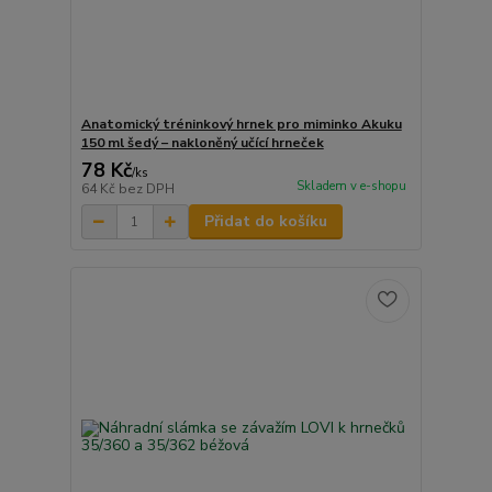
Anatomický tréninkový hrnek pro miminko Akuku
150 ml šedý – nakloněný učící hrneček
78 Kč
/
ks
Skladem v e-shopu
64 Kč
bez DPH
Přidat do košíku