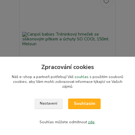
Zpracování cookies
Náš e-shop a partneři potřebují Váš
souhlas
s použitím souborů
cookies, aby Vám mohli zobrazovat informace týkající se Vašich
zájmů.
Canpol babies Tréninkový hrneček se silikonovým
pítkem a úchyty SO COOL 150ml Meloun
Skladem u
Souhlasím
Nastavení
dodavatele, na
90 Kč
základě objednávky
do týdne v e-shopu
74 Kč
bez DPH
Souhlas můžete odmítnout
zde
.
Přidat do košíku