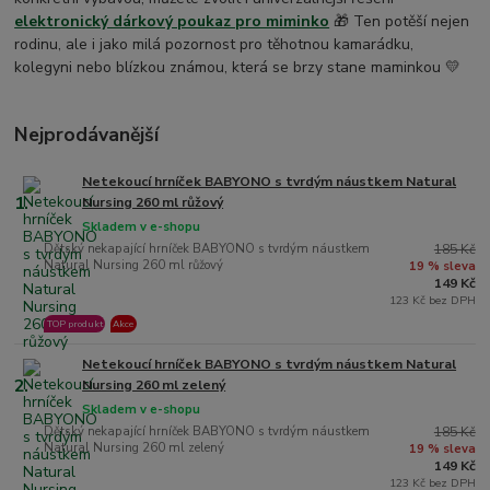
elektronický dárkový poukaz pro miminko
🎁 Ten potěší nejen
rodinu, ale i jako milá pozornost pro těhotnou kamarádku,
kolegyni nebo blízkou známou, která se brzy stane maminkou 💛
Nejprodávanější
Netekoucí hrníček BABYONO s tvrdým náustkem Natural
1.
Nursing 260 ml růžový
Skladem v e-shopu
Dětský nekapající hrníček BABYONO s tvrdým náustkem
185 Kč
Natural Nursing 260 ml růžový
19 % sleva
149 Kč
123 Kč bez DPH
TOP produkt
Akce
Netekoucí hrníček BABYONO s tvrdým náustkem Natural
2.
Nursing 260 ml zelený
Skladem v e-shopu
Dětský nekapající hrníček BABYONO s tvrdým náustkem
185 Kč
Natural Nursing 260 ml zelený
19 % sleva
149 Kč
123 Kč bez DPH