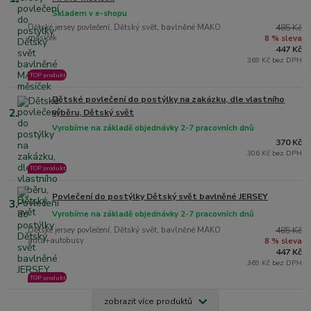
Skladem v e-shopu
Dětské jersey povlečení, Dětský svět, bavlněné MAKO
485 Kč
měsíček
8 % sleva
447 Kč
369 Kč bez DPH
TOP produkt
Dětské povlečení do postýlky na zakázku, dle vlastního
2.
výběru, Dětský svět
Vyrobíme na základě objednávky 2-7 pracovních dnů
370 Kč
306 Kč bez DPH
TOP produkt
Povlečení do postýlky Dětský svět bavlněné JERSEY
3.
Vyrobíme na základě objednávky 2-7 pracovních dnů
Dětské jersey povlečení, Dětský svět, bavlněné MAKO
485 Kč
auta+autobusy
8 % sleva
447 Kč
369 Kč bez DPH
TOP produkt
zobrazit více produktů