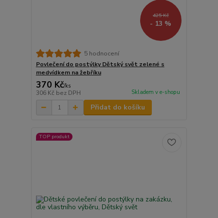
425 Kč
- 13 %
5 hodnocení
Povlečení do postýlky Dětský svět zelené s
medvídkem na žebříku
370 Kč
/
ks
Skladem v e-shopu
306 Kč
bez DPH
Přidat do košíku
TOP produkt