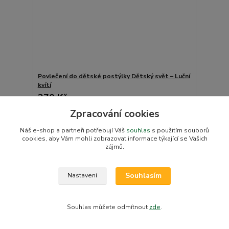
Povlečení do dětské postýlky Dětský svět – Luční
kvítí
370 Kč
/
ks
Skladem v e-shopu
306 Kč
bez DPH
Zpracování cookies
Přidat do košíku
Náš e-shop a partneři potřebují Váš
souhlas
s použitím souborů
cookies, aby Vám mohli zobrazovat informace týkající se Vašich
zájmů.
Novinka
Souhlasím
Nastavení
Souhlas můžete odmítnout
zde
.