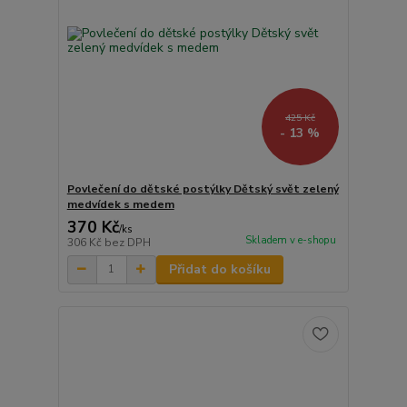
425 Kč
- 13 %
Povlečení do dětské postýlky Dětský svět zelený
medvídek s medem
370 Kč
/
ks
Skladem v e-shopu
306 Kč
bez DPH
Přidat do košíku