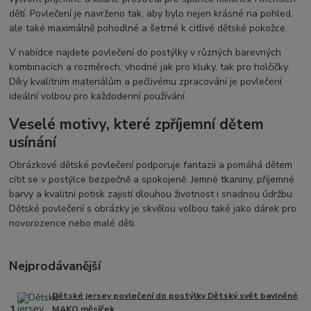
dětí. Povlečení je navrženo tak, aby bylo nejen krásné na pohled,
ale také maximálně pohodlné a šetrné k citlivé dětské pokožce.
V nabídce najdete povlečení do postýlky v různých barevných
kombinacích a rozměrech, vhodné jak pro kluky, tak pro holčičky.
Díky kvalitním materiálům a pečlivému zpracování je povlečení
ideální volbou pro každodenní používání.
Veselé motivy, které zpříjemní dětem
usínání
Obrázkové dětské povlečení podporuje fantazii a pomáhá dětem
cítit se v postýlce bezpečně a spokojeně. Jemné tkaniny, příjemné
barvy a kvalitní potisk zajistí dlouhou životnost i snadnou údržbu.
Dětské povlečení s obrázky je skvělou volbou také jako dárek pro
novorozence nebo malé děti.
Nejprodávanější
Dětské jersey povlečení do postýlky Dětský svět bavlněné
1.
MAKO měsíček