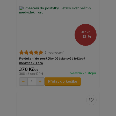
425 Kč
- 13 %
1 hodnocení
Povlečení do postýlky Dětský svět béžový
medvídek Toro
370 Kč
/
ks
Skladem v e-shopu
306 Kč
bez DPH
Přidat do košíku