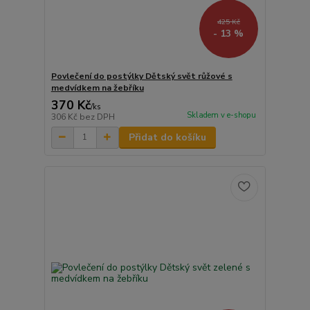
425 Kč
- 13 %
Povlečení do postýlky Dětský svět růžové s
medvídkem na žebříku
370 Kč
/
ks
Skladem v e-shopu
306 Kč
bez DPH
Přidat do košíku