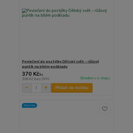
Povlečení do postýlky Dětský svět – růžový
puntík na bílém podkladu
370 Kč
/
ks
Skladem v e-shopu
306 Kč
bez DPH
Přidat do košíku
Novinka