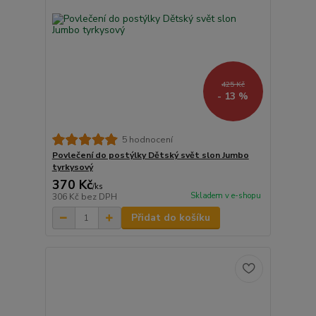
425 Kč
- 13 %
5 hodnocení
Povlečení do postýlky Dětský svět slon Jumbo
tyrkysový
370 Kč
/
ks
Skladem v e-shopu
306 Kč
bez DPH
Přidat do košíku