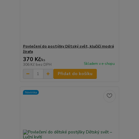
Povlečení do postýlky Dětský svět, klučičí modrá
žirafa
370 Kč
/
ks
Skladem v e-shopu
306 Kč
bez DPH
Přidat do košíku
Novinka