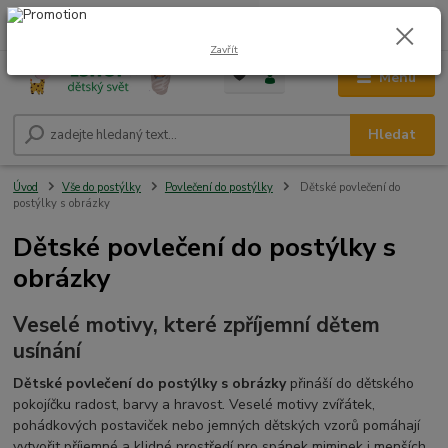
0
ks
CZK
+420 604 278 943
za
0,00 Kč
Zavřít
Menu
Hledat
Úvod
Vše do postýlky
Povlečení do postýlky
Dětské povlečení do
postýlky s obrázky
Dětské povlečení do postýlky s
obrázky
Veselé motivy, které zpříjemní dětem
usínání
Dětské povlečení do postýlky s obrázky
přináší do dětského
pokojíčku radost, barvy a hravost. Veselé motivy zvířátek,
pohádkových postaviček nebo jemných dětských vzorů pomáhají
vytvořit příjemné a klidné prostředí pro spánek miminek i menších