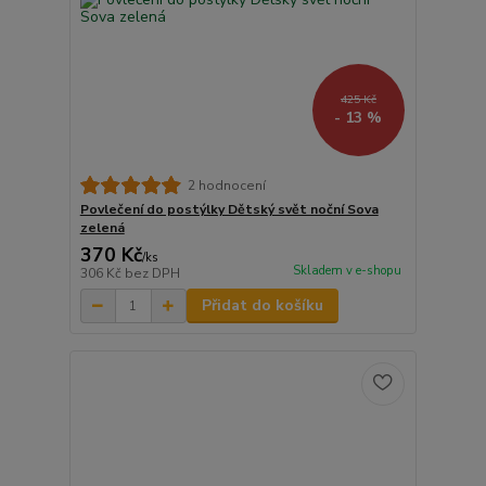
425 Kč
- 13 %
2 hodnocení
Povlečení do postýlky Dětský svět noční Sova
zelená
370 Kč
/
ks
Skladem v e-shopu
306 Kč
bez DPH
Přidat do košíku