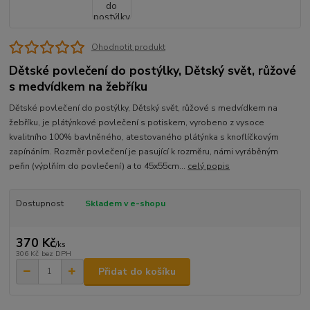
Ohodnotit produkt
Dětské povlečení do postýlky, Dětský svět, růžové
s medvídkem na žebříku
Dětské povlečení do postýlky, Dětský svět, růžové s medvídkem na
žebříku, je plátýnkové povlečení s potiskem, vyrobeno z vysoce
kvalitního 100% bavlněného, atestovaného plátýnka s knoflíčkovým
zapínáním. Rozměr povlečení je pasující k rozměru, námi vyráběným
peřin (výplňím do povlečení) a to 45x55cm...
celý popis
Dostupnost
Skladem v e-shopu
370 Kč
/
ks
306 Kč
bez DPH
Přidat do košíku