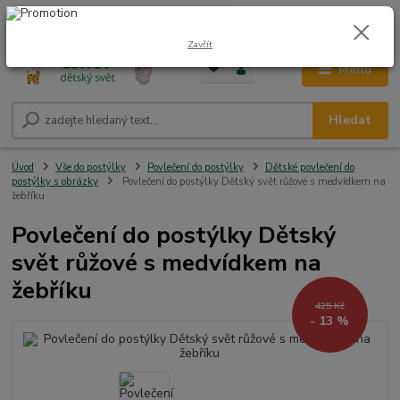
0
ks
CZK
+420 604 278 943
za
0,00 Kč
Zavřít
Menu
Hledat
Úvod
Vše do postýlky
Povlečení do postýlky
Dětské povlečení do
postýlky s obrázky
Povlečení do postýlky Dětský svět růžové s medvídkem na
žebříku
Povlečení do postýlky Dětský
svět růžové s medvídkem na
žebříku
425 Kč
- 13 %