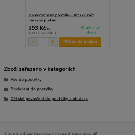
Moskytiéra na postýlku Dětský svět
barevné plátno
593 Kč
Skladem v e-
/
ks
shopu
490 Kč
bez DPH
Přidat do košíku
Zboží zařazeno v kategoriích
Vše do postýlky
Povlečení do postýlky
Dětské povlečení do postýlky s obrázky
Tip na dárek pro novorozené miminko 👶