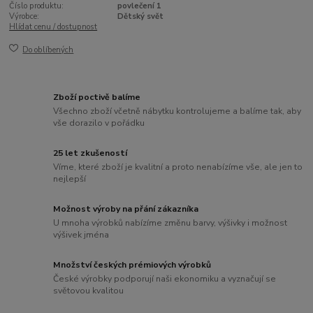
Číslo produktu:
povlečení 1
Výrobce:
Dětský svět
Hlídat cenu / dostupnost
Do oblíbených
Zboží poctivě balíme
Všechno zboží včetně nábytku kontrolujeme a balíme tak, aby
vše dorazilo v pořádku
25 let zkušeností
Víme, které zboží je kvalitní a proto nenabízíme vše, ale jen to
nejlepší
Možnost výroby na přání zákazníka
U mnoha výrobků nabízíme změnu barvy, výšivky i možnost
výšivek jména
Množství českých prémiových výrobků
České výrobky podporují naši ekonomiku a vyznačují se
světovou kvalitou