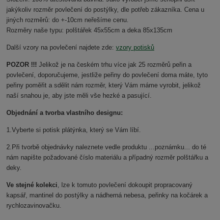
jakýkoliv rozměr povlečení do postýlky, dle potřeb zákazníka.
Cena u
jiných rozměrů: do +-10cm neřešíme cenu.
Rozměry naše typu: polštářek 45x55cm a deka 85x135cm
Další vzory na povlečení najdete zde:
vzory potisků
POZOR !!!
Jelikož je na českém trhu více jak 25 rozměrů peřin a
povlečení, doporučujeme, jestliže peřiny do povlečení doma máte, tyto
peřiny poměřit a sdělit nám rozměr, který Vám máme vyrobit, jelikož
naší snahou je, aby jste měli vše hezké a pasující.
Objednání a tvorba vlastního designu:
1.Vyberte si potisk plátýnka, který se Vám líbí.
2.Při tvorbě objednávky naleznete vedle produktu ...poznámku... do té
nám napište požadované číslo materiálu a případný rozměr polštářku a
deky.
Ve stejné kolekci
, lze k tomuto povlečení dokoupit propracovaný
kapsář, mantinel do postýlky a nádherná nebesa, peřinky na kočárek a
rychlozavinovačku.