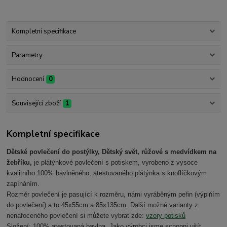
Kompletní specifikace
Parametry
Hodnocení
0
Související zboží
1
Kompletní specifikace
Dětské povlečení do postýlky, Dětský svět, růžové s medvídkem na
žebříku,
je plátýnkové povlečení s potiskem, vyrobeno z vysoce
kvalitního 100% bavlněného, atestovaného plátýnka s knoflíčkovým
zapínáním.
Rozměr povlečení je pasující k rozměru, námi vyráběným peřin (výplňím
do povlečení) a to 45x55cm a 85x135cm. Další možné varianty z
nenafoceného povlečení si můžete vybrat zde:
vzory potisků
Složení: 100% atestovaná bavlna.
Jako výrobci jsme schopni ušít