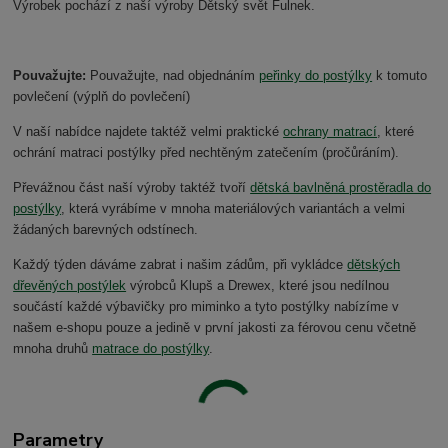
Výrobek pochází z naší výroby Dětský svět Fulnek.
Pouvažujte:
Pouvažujte, nad objednáním
peřinky do postýlky
k tomuto
povlečení (výplň do povlečení)
V naší nabídce najdete taktéž velmi praktické
ochrany matrací
, které
ochrání matraci postýlky před nechtěným zatečením (pročůráním).
Převážnou část naší výroby taktéž tvoří
dětská bavlněná prostěradla do
postýlky
, která vyrábíme v mnoha materiálových variantách a velmi
žádaných barevných odstínech.
Každý týden dáváme zabrat i našim zádům, při vykládce
dětských
dřevěných postýlek
výrobců Klupš a Drewex, které jsou nedílnou
součástí každé výbavičky pro miminko a tyto postýlky nabízíme v
našem e-shopu pouze a jedině v první jakosti za férovou cenu včetně
mnoha druhů
matrace do postýlky
.
Parametry